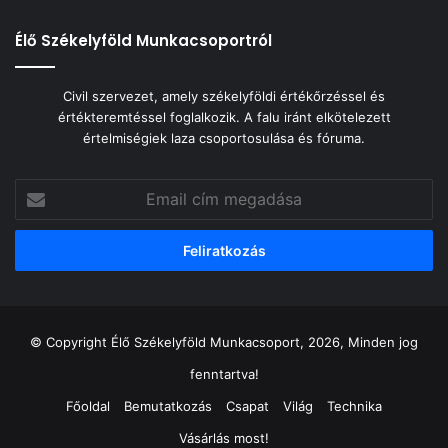
Élő Székelyföld Munkacsoportról
Civil szervezet, amely székelyföldi értékőrzéssel és
értékteremtéssel foglalkozik. A falu iránt elkötelezett
értelmiségiek laza csoportosulása és fóruma.
Email
cím
megadása
© Copyright Élő Székelyföld Munkacsoport, 2026, Minden jog
fenntartva!
Főoldal
Bemutatkozás
Csapat
Világ
Technika
Vásárlás most!