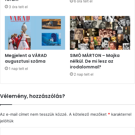
6 óra telt el
3 óra telt el
Megjelent a VÁRAD
SIMÓ MÁRTON – Majka
augusztusi száma
nélkül. De mi lesz az
irodalommal?
1 nap telt el
2 nap telt el
Vélemény, hozzászólás?
Az e-mail címet nem tesszük közzé.
A kötelező mezőket
*
karakterrel
jelöltük
H