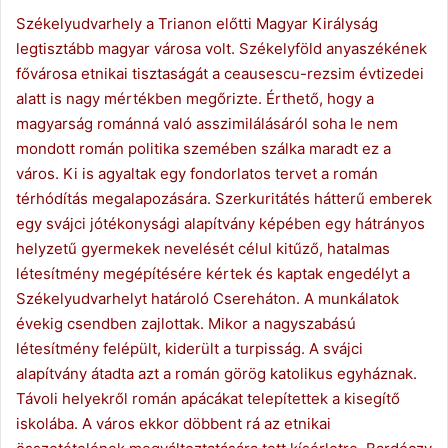
Székelyudvarhely a Trianon előtti Magyar Királyság
legtisztább magyar városa volt. Székelyföld anyaszékének
fővárosa etnikai tisztaságát a ceausescu-rezsim évtizedei
alatt is nagy mértékben megőrizte. Érthető, hogy a
magyarság románná való asszimilálásáról soha le nem
mondott román politika szemében szálka maradt ez a
város. Ki is agyaltak egy fondorlatos tervet a román
térhódítás megalapozására. Szerkuritátés hátterű emberek
egy svájci jótékonysági alapítvány képében egy hátrányos
helyzetű gyermekek nevelését célul kitűző, hatalmas
létesítmény megépítésére kértek és kaptak engedélyt a
Székelyudvarhelyt határoló Csereháton. A munkálatok
évekig csendben zajlottak. Mikor a nagyszabású
létesítmény felépült, kiderült a turpisság. A svájci
alapítvány átadta azt a román görög katolikus egyháznak.
Távoli helyekről román apácákat telepítettek a kisegítő
iskolába. A város ekkor döbbent rá az etnikai