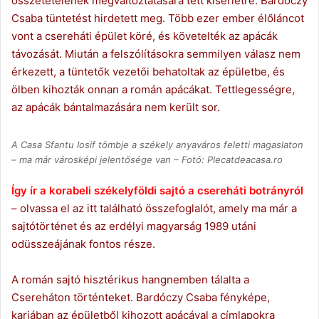
összetételének megváltoztatására tett kísérletre. Bardóczy
Csaba tüntetést hirdetett meg. Több ezer ember élőláncot
vont a csereháti épület köré, és követelték az apácák
távozását. Miután a felszólításokra semmilyen válasz nem
érkezett, a tüntetők vezetői behatoltak az épületbe, és
ölben kihozták onnan a román apácákat. Tettlegességre,
az apácák bántalmazására nem került sor.
A Casa Sfantu Iosif tömbje a székely anyaváros feletti magaslaton
– ma már városképi jelentősége van – Fotó: Plecatdeacasa.ro
Így ír a korabeli székelyföldi sajtó a csereháti botrányról
– olvassa el az itt található összefoglalót, amely ma már a
sajtótörténet és az erdélyi magyarság 1989 utáni
odüsszeájának fontos része.
A román sajtó hisztérikus hangnemben tálalta a
Csereháton történteket. Bardóczy Csaba fényképe,
karjában az épületből kihozott apácával a címlapokra