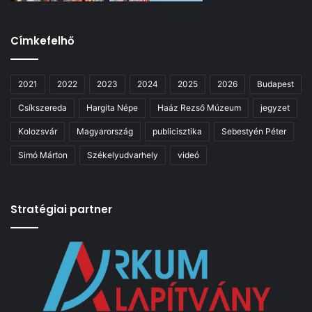
Címkefelhő
2021
2022
2023
2024
2025
2026
Budapest
Csíkszereda
Hargita Népe
Haáz Rezső Múzeum
jegyzet
Kolozsvár
Magyarország
publicisztika
Sebestyén Péter
Simó Márton
Székelyudvarhely
videó
Stratégiai partner