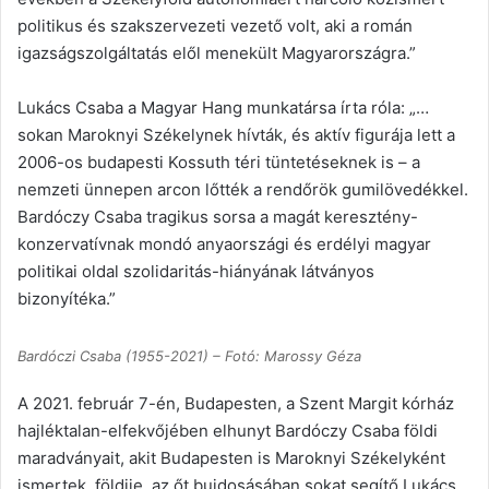
politikus és szakszervezeti vezető volt, aki a román
igazságszolgáltatás elől menekült Magyarországra.”
Lukács Csaba a Magyar Hang munkatársa írta róla: „…
sokan Maroknyi Székelynek hívták, és aktív figurája lett a
2006-os budapesti Kossuth téri tüntetéseknek is – a
nemzeti ünnepen arcon lőtték a rendőrök gumilövedékkel.
Bardóczy Csaba tragikus sorsa a magát keresztény-
konzervatívnak mondó anyaországi és erdélyi magyar
politikai oldal szolidaritás-hiányának látványos
bizonyítéka.”
Bardóczi Csaba (1955-2021) – Fotó: Marossy Géza
A 2021. február 7-én, Budapesten, a Szent Margit kórház
hajléktalan-elfekvőjében elhunyt Bardóczy Csaba földi
maradványait, akit Budapesten is Maroknyi Székelyként
ismertek, földije, az őt bujdosásában sokat segítő Lukács