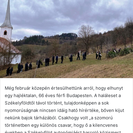
Még február közepén értesülhettünk arról, hogy elhunyt
egy hajléktalan, 66 éves férfi Budapesten. A haláleset a
Székelyföldtől távol történt, tulajdonképpen a sok
nyomorúságnak nincsen idáig ható hírértéke, bőven kijut
nekünk bajok tárházából. Csakhogy volt „a szomorú
történetben egy különös csavar, hogy ő a kilencvenes
években a Székelyföld autonómiáért harcoló közismert