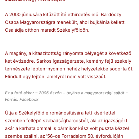
A 2000 júniusára kitűzött ítélethirdetés elől Bardóczy
Csaba Magyarországra menekült, ahol bujkálnia kellett.
Családja otthon maradt Székelyföldön.
A magány, a kitaszítottság rányomta bélyegét a következő
két évtizedre. Sarkos igazságérzete, kemény fejű székely
természete lépten-nyomon nehéz helyzetekbe sodorta őt.
Elindult egy lejtőn, amelyről nem volt visszaút.
Ez a fotó akkor – 2006 őszén – bejárta a magyarországi sajtót –
Forrás: Facebook
Útja a Székelyföld elrománosítására tett kísérlettel
szemben fellépő szabadságharcosból, aki az igazságért
akár a karhatalommal is bármikor kész volt puszta kézzel
szembe szállni, az ’56-os Forradalom 50. évfordulóján