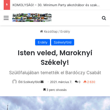
KIÁLLÍTÁS – Székelyudvarhelyi és magyar – és menyasszony
Menü
Ke
Kezdőlap
/
Erdély
Erdély
Székelyföld
Isten veled, Maroknyi
Székely!
Szülőfalujában temették el Bardóczy Csabát
Send
Élő Székelyföld
2021. március 7.
0
2 630
an
3 perc olvasás
email