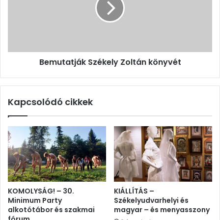
Bemutatják Székely Zoltán könyvét
Kapcsolódó cikkek
KOMOLYSÁG! – 30.
KIÁLLÍTÁS –
Minimum Party
Székelyudvarhelyi és
alkotótábor és szakmai
magyar – és menyasszony
fórum