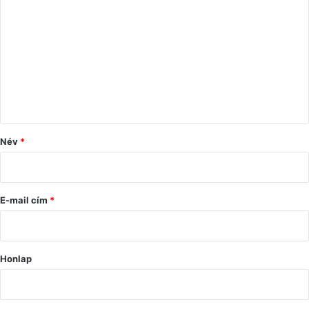
o
z
z
á
s
z
ó
Név
*
l
á
s
E-mail cím
*
*
Honlap