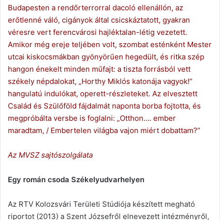
Budapesten a rendőrterrorral dacoló ellenállón, az
erőtlenné váló, cigányok által csicskáztatott, gyakran
véresre vert ferencvárosi hajléktalan-létig vezetett.
Amikor még ereje teljében volt, szombat esténként Mester
utcai kiskocsmákban gyönyörűen hegedült, és ritka szép
hangon énekelt minden műfajt: a tiszta forrásból vett
székely népdalokat, „Horthy Miklós katonája vagyok!”
hangulatú indulókat, operett-részleteket. Az elvesztett
Család és Szülőföld fájdalmát naponta borba fojtotta, és
megpróbálta versbe is foglalni: „Otthon…. ember
maradtam, / Embertelen világba vajon miért dobattam?”
Az MVSZ sajtószolgálata
Egy román csoda Székelyudvarhelyen
Az RTV Kolozsvári Területi Stúdiója készített megható
riportot (2013) a Szent Józsefről elnevezett intézményről,