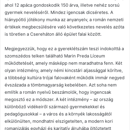
ahol 12 apáca gondoskodik 150 árva, illetve nehéz sorsú
gyermek neveléséről. Mindez igencsak dicséretes. A
hiánypótló jótékony munka az anyanyelv, a román nemzeti
értékek megbecsülésére való következetes nevelés azóta
is töretlen a Csereháton álló épület falai között.
Megjegyezzük, hogy ez a gyereklétszám teszi indokolttá a
szomszédos telken található Marin Preda Líceum
működtetését, amely másképp nem maradhatna fenn. Két
olyan intézmény, amely némi kincstári aljassággal körítve,
a többségi kultúra trójai falovaként működik immár negyed
évszázada a tömbmagyarság kebelében. Azt soha nem
említik a román nyelvű beszámolók, hogy ingencsak
megosztó ez a módszer. A két intézmény – az ország
különböző vidékeiről származó gyermekekkel és
pedagógusokkal – a város és a környék lakosságától
elkülönülten, mondhatni elszigetelten, a modern kori
romanizálás egyházi és karitatív álruhába öltöztetett