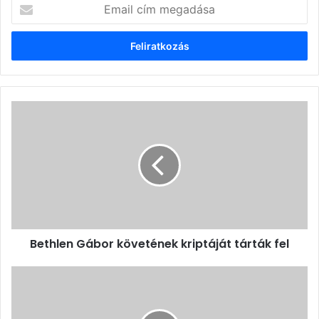
Email
cím
megadása
Bethlen
Gábor
követének
kriptáját
tárták
fel
Bethlen Gábor követének kriptáját tárták fel
Bemutatják
Székely
Zoltán
könyvét