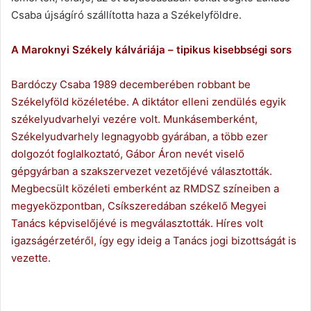
Csaba újságíró szállította haza a Székelyföldre.
A Maroknyi Székely kálváriája – tipikus kisebbségi sors
Bardóczy Csaba 1989 decemberében robbant be
Székelyföld közéletébe. A diktátor elleni zendülés egyik
székelyudvarhelyi vezére volt. Munkásemberként,
Székelyudvarhely legnagyobb gyárában, a több ezer
dolgozót foglalkoztató, Gábor Áron nevét viselő
gépgyárban a szakszervezet vezetőjévé választották.
Megbecsült közéleti emberként az RMDSZ színeiben a
megyeközpontban, Csíkszeredában székelő Megyei
Tanács képviselőjévé is megválasztották. Híres volt
igazságérzetéről, így egy ideig a Tanács jogi bizottságát is
vezette.