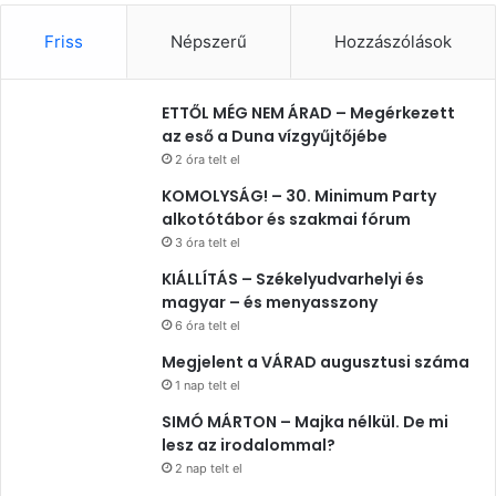
Friss
Népszerű
Hozzászólások
ETTŐL MÉG NEM ÁRAD – Megérkezett
az eső a Duna vízgyűjtőjébe
2 óra telt el
KOMOLYSÁG! – 30. Minimum Party
alkotótábor és szakmai fórum
3 óra telt el
KIÁLLÍTÁS – Székelyudvarhelyi és
magyar – és menyasszony
6 óra telt el
Megjelent a VÁRAD augusztusi száma
1 nap telt el
SIMÓ MÁRTON – Majka nélkül. De mi
lesz az irodalommal?
2 nap telt el