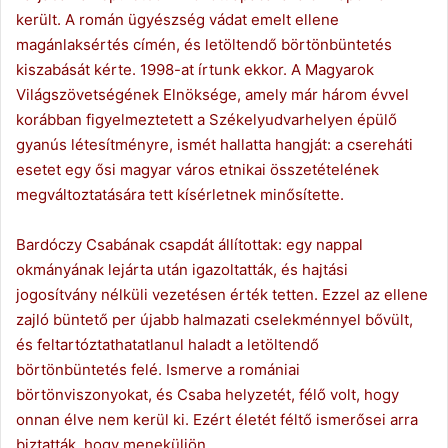
került. A román ügyészség vádat emelt ellene
magánlaksértés címén, és letöltendő börtönbüntetés
kiszabását kérte. 1998-at írtunk ekkor. A Magyarok
Világszövetségének Elnöksége, amely már három évvel
korábban figyelmeztetett a Székelyudvarhelyen épülő
gyanús létesítményre, ismét hallatta hangját: a csereháti
esetet egy ősi magyar város etnikai összetételének
megváltoztatására tett kísérletnek minősítette.
Bardóczy Csabának csapdát állítottak: egy nappal
okmányának lejárta után igazoltatták, és hajtási
jogosítvány nélküli vezetésen érték tetten. Ezzel az ellene
zajló büntető per újabb halmazati cselekménnyel bővült,
és feltartóztathatatlanul haladt a letöltendő
börtönbüntetés felé. Ismerve a romániai
börtönviszonyokat, és Csaba helyzetét, félő volt, hogy
onnan élve nem kerül ki. Ezért életét féltő ismerősei arra
biztatták, hogy meneküljön.