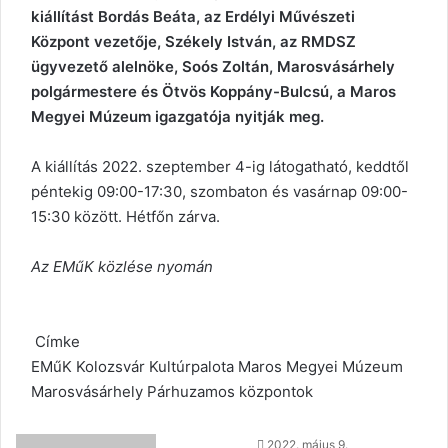
kiállítást Bordás Beáta, az Erdélyi Művészeti
Központ vezetője, Székely István, az RMDSZ
ügyvezető alelnöke, Soós Zoltán, Marosvásárhely
polgármestere és Ötvös Koppány-Bulcsú, a Maros
Megyei Múzeum igazgatója nyitják meg.
A kiállítás 2022. szeptember 4-ig látogatható, keddtől
péntekig 09:00-17:30, szombaton és vasárnap 09:00-
15:30 között. Hétfőn zárva.
Az EMűK közlése nyomán
Címke
EMűK
Kolozsvár
Kultúrpalota
Maros Megyei Múzeum
Marosvásárhely
Párhuzamos központok
Send
2022. május 9.