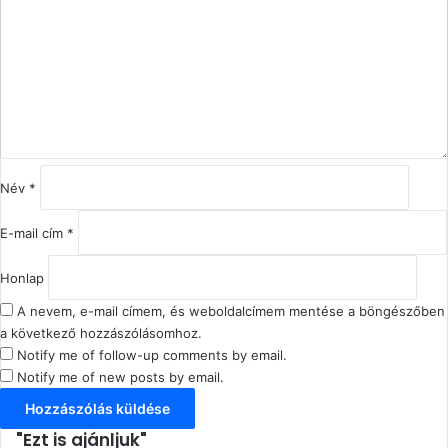
z
z
á
s
z
ó
l
á
s
Név
*
*
E-mail cím
*
Honlap
A nevem, e-mail címem, és weboldalcímem mentése a böngészőben
a következő hozzászólásomhoz.
Notify me of follow-up comments by email.
Notify me of new posts by email.
"Ezt is ajánljuk"