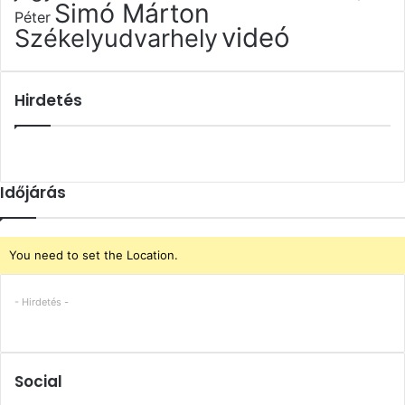
Simó Márton
Péter
videó
Székelyudvarhely
Hirdetés
Időjárás
You need to set the Location.
- Hirdetés -
Social