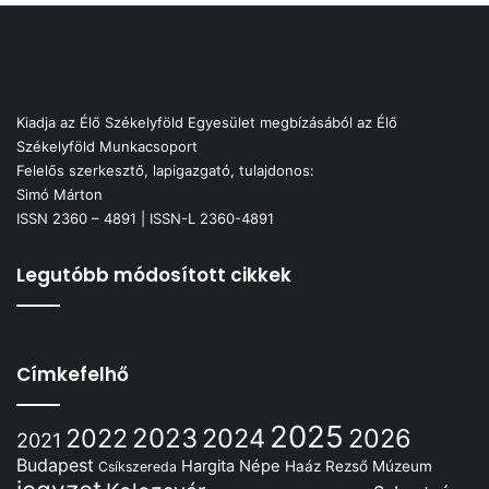
Kiadja az Élő Székelyföld Egyesület megbízásából az Élő
Székelyföld Munkacsoport
Felelős szerkesztő, lapigazgató, tulajdonos:
Simó Márton
ISSN 2360 – 4891 | ISSN-L 2360-4891
Legutóbb módosított cikkek
Címkefelhő
2025
2022
2023
2024
2026
2021
Budapest
Hargita Népe
Haáz Rezső Múzeum
Csíkszereda