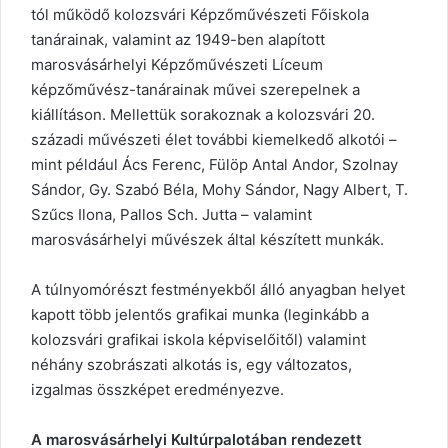
tól működő kolozsvári Képzőművészeti Főiskola
tanárainak, valamint az 1949-ben alapított
marosvásárhelyi Képzőművészeti Líceum
képzőművész-tanárainak művei szerepelnek a
kiállításon. Mellettük sorakoznak a kolozsvári 20.
századi művészeti élet további kiemelkedő alkotói –
mint például Ács Ferenc, Fülöp Antal Andor, Szolnay
Sándor, Gy. Szabó Béla, Mohy Sándor, Nagy Albert, T.
Szűcs Ilona, Pallos Sch. Jutta – valamint
marosvásárhelyi művészek által készített munkák.
A túlnyomórészt festményekből álló anyagban helyet
kapott több jelentős grafikai munka (leginkább a
kolozsvári grafikai iskola képviselőitől) valamint
néhány szobrászati alkotás is, egy változatos,
izgalmas összképet eredményezve.
A marosvásárhelyi Kultúrpalotában rendezett