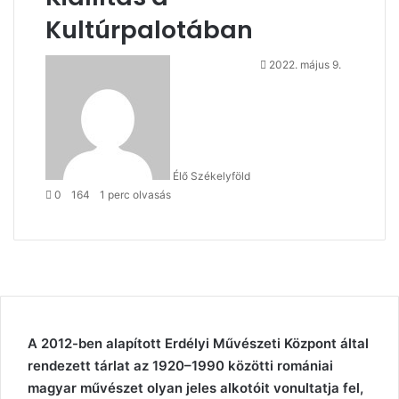
Kultúrpalotában
Send
2022. május 9.
an
email
Élő Székelyföld
0
164
1 perc olvasás
A 2012-ben alapított Erdélyi Művészeti Központ által
rendezett tárlat az 1920–1990 közötti romániai
magyar művészet olyan jeles alkotóit vonultatja fel,