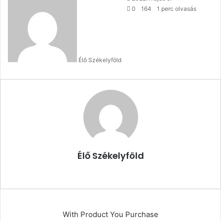
an
0
164
1 perc olvasás
email
Élő Székelyföld
Élő Székelyföld
Honlap
With Product You Purchase