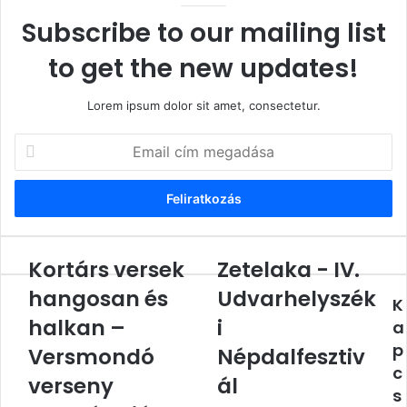
Subscribe to our mailing list
to get the new updates!
Lorem ipsum dolor sit amet, consectetur.
Email
cím
megadása
Kortárs versek
Zetelaka - IV.
Kortárs
Zetelaka
versek
-
hangosan és
Udvarhelyszék
K
hangosan
IV.
és
halkan –
Udvarhelyszéki
i
a
halkan
Népdalfesztivál
p
Versmondó
Népdalfesztiv
–
c
Versmondó
verseny
ál
s
verseny