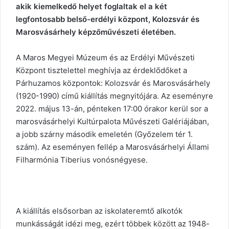
akik kiemelkedő helyet foglaltak el a két
legfontosabb belső-erdélyi központ, Kolozsvár és
Marosvásárhely képzőművészeti életében.
A Maros Megyei Múzeum és az Erdélyi Művészeti
Központ tisztelettel meghívja az érdeklődőket a
Párhuzamos központok: Kolozsvár és Marosvásárhely
(1920-1990) című kiállítás megnyitójára. Az eseményre
2022. május 13-án, pénteken 17:00 órakor kerül sor a
marosvásárhelyi Kultúrpalota Művészeti Galériájában,
a jobb szárny második emeletén (Győzelem tér 1.
szám). Az eseményen fellép a Marosvásárhelyi Állami
Filharmónia Tiberius vonósnégyese.
A kiállítás elsősorban az iskolateremtő alkotók
munkásságát idézi meg, ezért többek között az 1948-