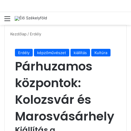
Menü
Ke
Kezdőlap
/
Erdély
Erdély
képzőművészet
kiállítás
Kultúra
Párhuzamos
központok:
Kolozsvár és
Marosvásárhely
Kiállítás a