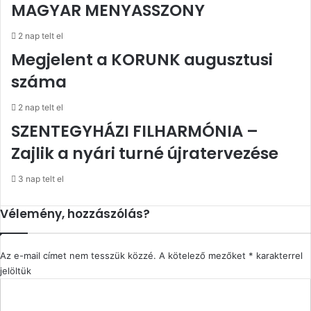
MAGYAR MENYASSZONY
2 nap telt el
Megjelent a KORUNK augusztusi
száma
2 nap telt el
SZENTEGYHÁZI FILHARMÓNIA –
Zajlik a nyári turné újratervezése
3 nap telt el
Vélemény, hozzászólás?
Az e-mail címet nem tesszük közzé.
A kötelező mezőket
*
karakterrel
jelöltük
H
o