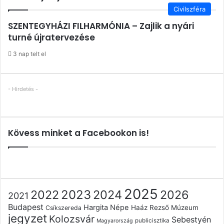
Bezárás
Civilszféra
SZENTEGYHÁZI FILHARMÓNIA – Zajlik a nyári
turné újratervezése
3 nap telt el
- Hirdetés -
Kövess minket a Facebookon is!
2025
2022
2023
2024
2026
2021
Budapest
Hargita Népe
Haáz Rezső Múzeum
Csíkszereda
jegyzet
Kolozsvár
Sebestyén
publicisztika
Magyarország