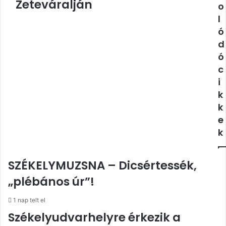
Zeteváralján
o
Zeteváralján
l
ó
d
ó
c
i
k
k
e
k
SZÉKELYMUZSNA – Dicsértessék,
„plébános úr”!
1 nap telt el
Székelyudvarhelyre érkezik a