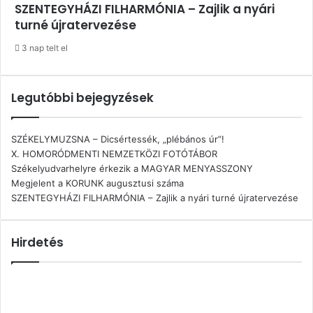
SZENTEGYHÁZI FILHARMÓNIA – Zajlik a nyári
turné újratervezése
3 nap telt el
Legutóbbi bejegyzések
SZÉKELYMUZSNA – Dicsértessék, „plébános úr”!
X. HOMORÓDMENTI NEMZETKÖZI FOTÓTÁBOR
Székelyudvarhelyre érkezik a MAGYAR MENYASSZONY
Megjelent a KORUNK augusztusi száma
SZENTEGYHÁZI FILHARMÓNIA – Zajlik a nyári turné újratervezése
Hirdetés