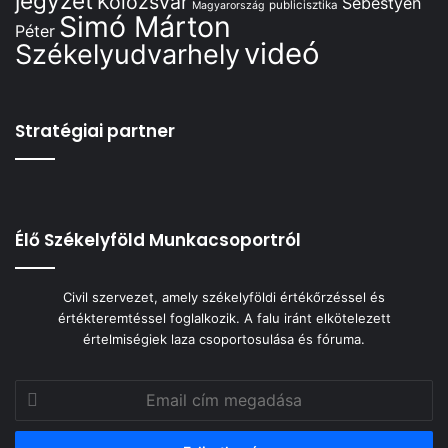
jegyzet
Kolozsvár
Sebestyén
publicisztika
Magyarország
Simó Márton
Péter
videó
Székelyudvarhely
Stratégiai partner
Élő Székelyföld Munkacsoportról
Civil szervezet, amely székelyföldi értékőrzéssel és
értékteremtéssel foglalkozik. A falu iránt elkötelezett
értelmiségiek laza csoportosulása és fóruma.
Email
cím
megadása