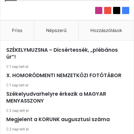
Instagram
YouTube
X
Fac
Friss
Népszerű
Hozzászólások
SZÉKELYMUZSNA – Dicsértessék, „plébános
úr”!
1 nap telt el
X. HOMORÓDMENTI NEMZETKÖZI FOTÓTÁBOR
1 nap telt el
Székelyudvarhelyre érkezik a MAGYAR
MENYASSZONY
2 nap telt el
Megjelent a KORUNK augusztusi száma
2 nap telt el