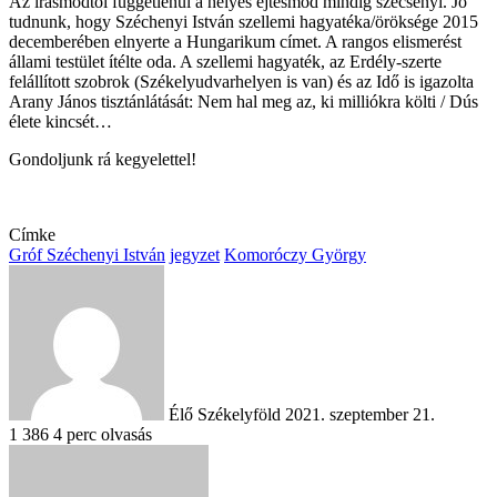
Az írásmódtól függetlenül a helyes ejtésmód mindig szécsényi. Jó
tudnunk, hogy Széchenyi István szellemi hagyatéka/öröksége 2015
decemberében elnyerte a Hungarikum címet. A rangos elismerést
állami testület ítélte oda. A szellemi hagyaték, az Erdély-szerte
felállított szobrok (Székelyudvarhelyen is van) és az Idő is igazolta
Arany János tisztánlátását: Nem hal meg az, ki milliókra költi / Dús
élete kincsét…
Gondoljunk rá kegyelettel!
Címke
Gróf Széchenyi István
jegyzet
Komoróczy György
Send
an
email
Élő Székelyföld
2021. szeptember 21.
1
386
4 perc olvasás