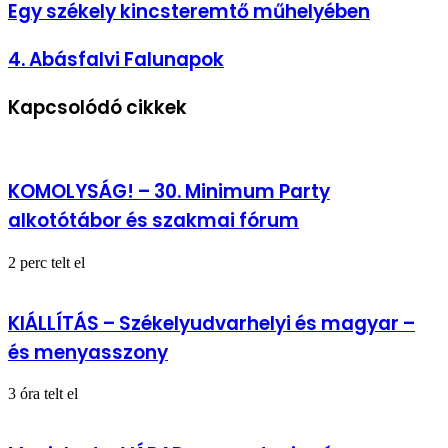
Egy
Egy székely kincsteremtő műhelyében
székely
kincsteremtő
4.
4. Abásfalvi Falunapok
műhelyében
Abásfalvi
Falunapok
Kapcsolódó cikkek
KOMOLYSÁG! – 30. Minimum Party
alkotótábor és szakmai fórum
2 perc telt el
KIÁLLÍTÁS – Székelyudvarhelyi és magyar –
és menyasszony
3 óra telt el