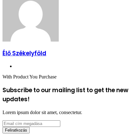
Élő Székelyföld
Honlap
With Product You Purchase
Subscribe to our mailing list to get the new
updates!
Lorem ipsum dolor sit amet, consectetur.
Email
cím
megadása