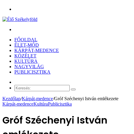
Menü
Keresés:
FŐOLDAL
ÉLET-MÓD
KÁRPÁT-MEDENCE
KÖZÉLET
KULTÚRA
NAGYVILÁG
PUBLICISZTIKA
Véletlen
cikk
Keresés:
Kezdőlap
/
Kárpát-medence
/
Gróf Széchenyi István emlékezete
Kárpát-medence
Kultúra
Publicisztika
Gróf Széchenyi István