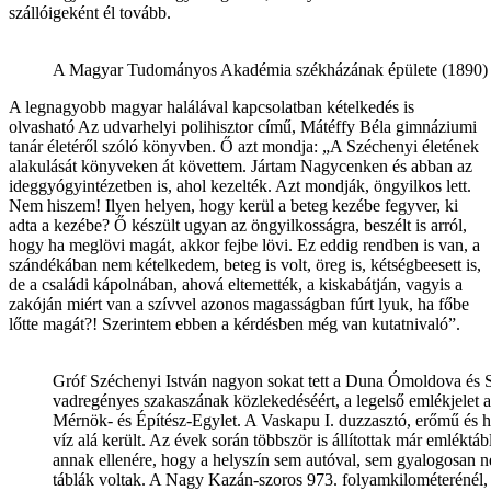
szállóigeként él tovább.
A Magyar Tudományos Akadémia székházának épülete (1890) –
A legnagyobb magyar halálával kapcsolatban kételkedés is
olvasható Az udvarhelyi polihisztor című, Mátéffy Béla gimnáziumi
tanár életéről szóló könyvben. Ő azt mondja: „A Széchenyi életének
alakulását könyveken át követtem. Jártam Nagycenken és abban az
ideggyógyintézetben is, ahol kezelték. Azt mondják, öngyilkos lett.
Nem hiszem! Ilyen helyen, hogy kerül a beteg kezébe fegyver, ki
adta a kezébe? Ő készült ugyan az öngyilkosságra, beszélt is arról,
hogy ha meglövi magát, akkor fejbe lövi. Ez eddig rendben is van, a
szándékában nem kételkedem, beteg is volt, öreg is, kétségbeesett is,
de a családi kápolnában, ahová eltemették, a kiskabátján, vagyis a
zakóján miért van a szívvel azonos magasságban fúrt lyuk, ha főbe
lőtte magát?! Szerintem ebben a kérdésben még van kutatnivaló”.
Gróf Széchenyi István nagyon sokat tett a Duna Ómoldova és S
vadregényes szakaszának közlekedéséért, a legelső emlékjelet
Mérnök- és Építész-Egylet. A Vaskapu I. duzzasztó, erőmű és ha
víz alá került. Az évek során többször is állítottak már emlék
annak ellenére, hogy a helyszín sem autóval, sem gyalogosan n
táblák voltak. A Nagy Kazán-szoros 973. folyamkilométerénél, a