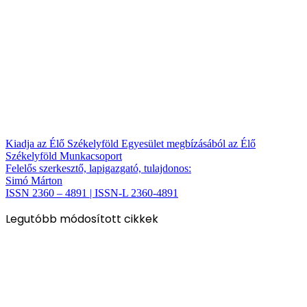
Kiadja az Élő Székelyföld Egyesület megbízásából az Élő
Székelyföld Munkacsoport
Felelős szerkesztő, lapigazgató, tulajdonos:
Simó Márton
ISSN 2360 – 4891 | ISSN-L 2360-4891
Legutóbb módosított cikkek