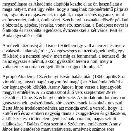
megszólításra az Akadémia alapítója kezdte el az ön használatát a
maga helyett, mert úgy vélte, hogy a magának rokonértelmű párja az
ön, ugyanis a magaszeretet, magahitt, magadicsérés ugyanaz, mint
az önszeretet, önhitt, öndicséret. Széchenyi használta először például
a bizottság, gépész, javaslat, vonat stb. szavakat, a Budapest nevet is
ő alkotta és használta legelőször, évtizedekkel a két város: Pest és
Buda egyesülése előtt.
A művelt közönség által ismert Hitelben így vall a nemzet és nyelv
elválaszthatatlanságáról: „Az egészséges nemzetiségnek pedig egy
fő kísérője a nemzeti nyelv, mert míg az fennmarad, a nemzet él, de
ha az egyszer elnémul, akkor gyászfűzt terem a hon, mely a
voltakért szomorúan eregeti földre csüggedt lombjait.”
Apropó Akadémia! Széchenyi István halála után (1860. április 8-ra
virradólag, húsvét napján agyonlövi magát) az Akadémia felkéri a
kor legnagyobb költőjét, Arany Jánost, írjon verset a legnagyobb
magyar emlékére. A 25 szakaszból álló vers szeptember 29-re
készült el. Címe: Széchenyi emlékezete. Az irodalomtudományban
gyászversnek, gyászódának, sőt: esszéversnek is szokták nevezni.
Barta János irodalomtörténész azt mondja erről a versről, hogy „a
költői erő és az emberi nagyság diadala csüggedésen és gátlásokon,
a költészet és a történelem géniuszának páratlan, magas szintű
találkozása.” Balázs Géza szerint a Széchenyi emlékezete Arany
János legjelentősebb magyarságverse, amelynek számos sora