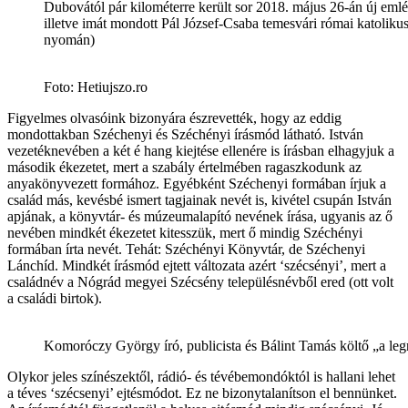
Dubovától pár kilométerre került sor 2018. május 26-án új eml
illetve imát mondott Pál József-Csaba temesvári római katoliku
nyomán)
Foto: Hetiujszo.ro
Figyelmes olvasóink bizonyára észrevették, hogy az eddig
mondottakban Széchenyi és Széchényi írásmód látható. István
vezetéknevében a két é hang kiejtése ellenére is írásban elhagyjuk a
második ékezetet, mert a szabály értelmében ragaszkodunk az
anyakönyvezett formához. Egyébként Széchenyi formában írjuk a
család más, kevésbé ismert tagjainak nevét is, kivétel csupán István
apjának, a könyvtár- és múzeumalapító nevének írása, ugyanis az ő
nevében mindkét ékezetet kitesszük, mert ő mindig Széchényi
formában írta nevét. Tehát: Széchényi Könyvtár, de Széchenyi
Lánchíd. Mindkét írásmód ejtett változata azért ‘szécsényi’, mert a
családnév a Nógrád megyei Szécsény településnévből ered (ott volt
a családi birtok).
Komoróczy György író, publicista és Bálint Tamás költő „a le
Olykor jeles színészektől, rádió- és tévébemondóktól is hallani lehet
a téves ‘szécsenyi’ ejtésmódot. Ez ne bizonytalanítson el bennünket.