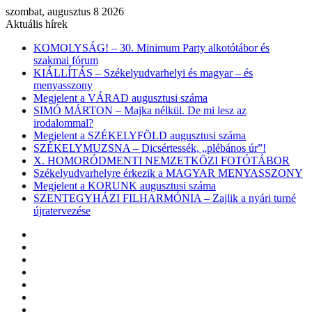
szombat, augusztus 8 2026
Aktuális hírek
KOMOLYSÁG! – 30. Minimum Party alkotótábor és
szakmai fórum
KIÁLLÍTÁS – Székelyudvarhelyi és magyar – és
menyasszony
Megjelent a VÁRAD augusztusi száma
SIMÓ MÁRTON – Majka nélkül. De mi lesz az
irodalommal?
Megjelent a SZÉKELYFÖLD augusztusi száma
SZÉKELYMUZSNA – Dicsértessék, „plébános úr”!
X. HOMORÓDMENTI NEMZETKÖZI FOTÓTÁBOR
Székelyudvarhelyre érkezik a MAGYAR MENYASSZONY
Megjelent a KORUNK augusztusi száma
SZENTEGYHÁZI FILHARMÓNIA – Zajlik a nyári turné
újratervezése
Facebook
X
YouTube
Instagram
Belépés
Véletlen
cikk
Oldalsáv