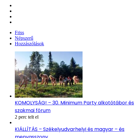
Facebook
X
YouTube
Instagram
Friss
Népszerű
Hozzászólások
KOMOLYSÁG! – 30. Minimum Party alkotótábor és
szakmai fórum
2 perc telt el
KIÁLLÍTÁS – Székelyudvarhelyi és magyar – és
menyasszony