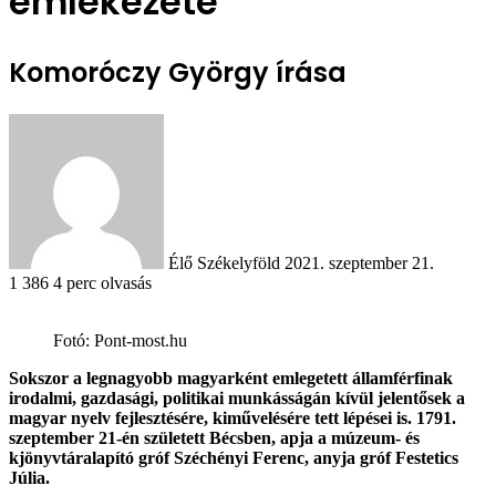
emlékezete
Komoróczy György írása
Send
an
email
Élő Székelyföld
2021. szeptember 21.
1
386
4 perc olvasás
Fotó: Pont-most.hu
Sokszor a legnagyobb magyarként emlegetett államférfinak
irodalmi, gazdasági, politikai munkásságán kívül jelentősek a
magyar nyelv fejlesztésére, kiművelésére tett lépései is. 1791.
szeptember 21-én született Bécsben, apja a múzeum- és
kjönyvtáralapító gróf Széchényi Ferenc, anyja gróf Festetics
Júlia.