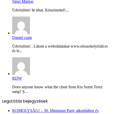
Simó Márton
Üdvözlöm! Itt írhat. Köszönettel!...
Daniel craig
Üdvözlöm! , Látom a weboldalukat www.eloszekelyfold.ro
és le...
RDW
Does anyone know what the choir from Kis Szent Terez
sang? Ș...
Legutóbbi bejegyzések
KOMOLYSÁG! – 30. Minimum Party alkotótábor és