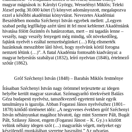
magyar mágnások is: Károlyi György, Wesselényi Miklós; Teleki
József pedig 30.000 kötet (!) könyvet adományozott, megalapozva
ezzel a későbbi akadémiai könyvtárat. Nevezetes Akadémiai
Beszédében mondta Széchenyi István egyebek mellett: „Legyen
szabad pedig legfőképp azért tárni itt fel most keblemet Akadémiánk
hivatása fölött őszintén és határozottan, mert – mi tagadás lenne –
veszély, nagy veszély fenyegeti még mindig, sőt növekedőleg,
fajtánk nyelvét s ezáltal nemzetiségünket (…) Rég elismerték
hazánknak messzibbre látó hívei, hogy nyelvünk körül forogna
nemzeti létünk (…)”. A fiatal Akadémia fontosabb kiadványai: a
magyar helyesírás szabályai (1832), leíró nyelvtan (1846), értelmező
szótár (1862).
Gróf Széchenyi István (1848) – Barabás Miklós festménye
Írásaiban Széchenyi István nagy örömmel terjesztette az idegen
helyébe került magyar szavakat. Szómagyarító törekvéseit Balázs
Géza budapesti nyelvész, tanszékvezető egyetemi tanár egyik
tanulmánya is igazolja. Abban Fogarasi János nyelvészhez (1801–
1878) kötődő történetet idéz: „A negyvenes években gróf Széchenyi
István néhányunkat magához hívatott, úgy mint Szemere Pált, Bugát
Pált, Szilassy Jánost, engem (Fogarasi Jánost – K. Gy.) s közlött
velünk néhány idegen szót (…) magyarítás végett, melyeket egy
készülendő munkájában szeretne használni.” Az udvarias