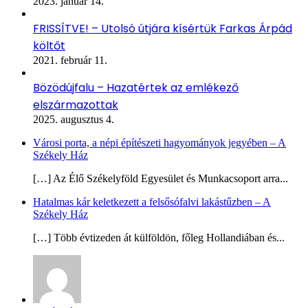
2023. január 14.
FRISSÍTVE! – Utolsó útjára kísértük Farkas Árpád
költőt
2021. február 11.
Bözödújfalu – Hazatértek az emlékező
elszármazottak
2025. augusztus 4.
Városi porta, a népi építészeti hagyományok jegyében – A
Székely Ház
[…] Az Élő Székelyföld Egyesület és Munkacsoport arra...
Hatalmas kár keletkezett a felsősófalvi lakástűzben – A
Székely Ház
[…] Több évtizeden át külföldön, főleg Hollandiában és...