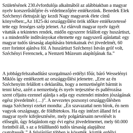
Születésének 230.évfordulója alkalmából az alábbiakban a magyar
nyelv korszerűsítőjére és védelmezőjére emlékezünk. Benedek Elek
Széchenyi életrajzát így kezdi Nagy magyarok élete című
könyvében:„Az 1825-iki országgyűlést örök időkre emlékezetessé
tette egy fenséges szép jelenet. Az elárvult magyar nyelv ügyét
vitatták a tekintetes rendek, midőn egyszerre felállott egy huszártiszt,
s a mindenféle indítványokat eltemette egy nagyszerű ajánlattal: egy
magyar tudós társaság alapítására birtokainak évi jövedelmét, 60
ezer forintot ajánlva föl. A huszártiszt Széchenyi István gróf volt,
Széchényi Ferencnek, a Nemzeti Múzeum alapítójának fia.”
A jobbágyfelszabadítást szorgalmazó erdélyi főúr, báró Wesselényi
Miklós így emlékezett az országgyűlési jelenetre. „Erre az én
Széchenyim felállott s deklarálta, hogy a nemzetiségért bármit is
tenni kész, azért a nemzetiség és nyelv terjesztése és pallérozása
szent céljaira ezennel ajánlja s adja egy esztendei minden jószágának
egész jövedelmét (…)”. A nevezetes pozsonyi országgyűlésben
maga Széchenyi ezeket mondta: „Én szavazattal nem bírok, én nem
vagyok országnagy, de földbirtokos. Ha egy intézet álland fel a
magyar nyelv kifejlesztésére, mely polgártársaim nevelését is
elősegíti, úgy felajánlom egy évi egész jövedelmemet, mely 60.000
forintból áll, s az a felállítandó tudós társaság alapjához
csatoltassék.” A felajánlást többen is követték, köztük erdélyi