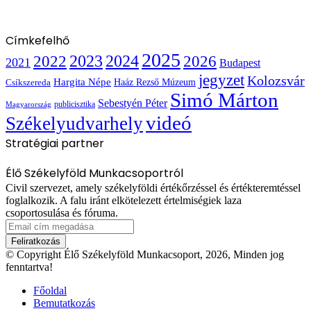
Címkefelhő
2025
2022
2023
2024
2026
2021
Budapest
jegyzet
Kolozsvár
Hargita Népe
Haáz Rezső Múzeum
Csíkszereda
Simó Márton
Sebestyén Péter
publicisztika
Magyarország
videó
Székelyudvarhely
Stratégiai partner
Élő Székelyföld Munkacsoportról
Civil szervezet, amely székelyföldi értékőrzéssel és értékteremtéssel
foglalkozik. A falu iránt elkötelezett értelmiségiek laza
csoportosulása és fóruma.
Email
cím
megadása
© Copyright Élő Székelyföld Munkacsoport, 2026, Minden jog
fenntartva!
Főoldal
Bemutatkozás