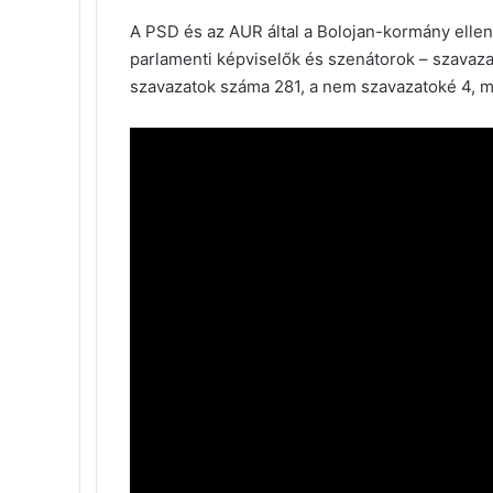
A PSD és az AUR által a Bolojan-kormány ellen 
parlamenti képviselők és szenátorok – szavaz
szavazatok száma 281, a nem szavazatoké 4, m