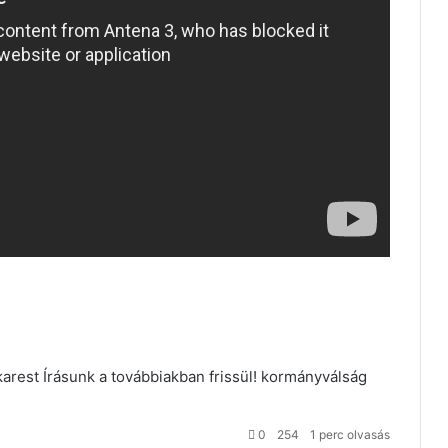
arest
Írásunk a továbbiakban frissül!
kormányválság
0
254
1 perc olvasás