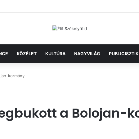
NCE
KÖZÉLET
KULTÚRA
NAGYVILÁG
PUBLICISZTI
ojan-kormány
egbukott a Bolojan-