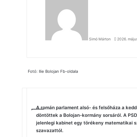
Send
an
email
Simó Márton
2026. május
Fotó: Ilie Bolojan Fb-oldala
Facebook
X
Reddit
WhatsApp
Megosztás
Nyomtatás
email-
A román parlament alsó- és felsőháza a kedd
ben
döntöttek a Bolojan-kormány sorsáról. A PSD
jelenlegi kabinet egy törékeny matematikai 
szavazattól.