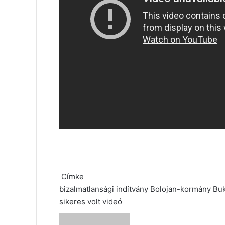
Címke
bizalmatlansági indítvány
Bolojan-kormány
Buk
sikeres volt
videó
Send