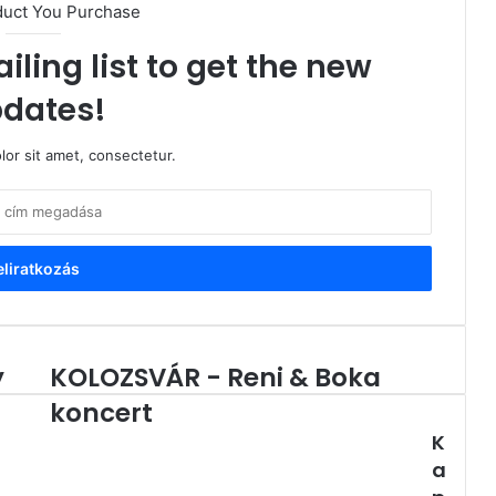
duct You Purchase
iling list to get the new
dates!
or sit amet, consectetur.
y
KOLOZSVÁR - Reni & Boka
KOLOZSVÁR
-
koncert
Reni
K
&
Boka
a
koncert