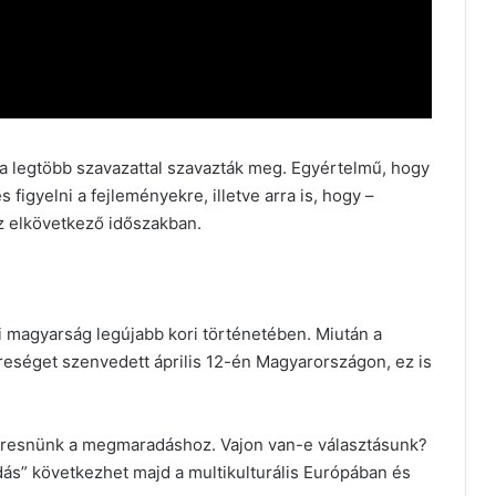
a legtöbb szavazattal szavazták meg. Egyértelmű, hogy
igyelni a fejleményekre, illetve arra is, hogy –
az elkövetkező időszakban.
 magyarság legújabb kori történetében. Miután a
reséget szenvedett április 12-én Magyarországon, ez is
keresnünk a megmaradáshoz. Vajon van-e választásunk?
dás” következhet majd a multikulturális Európában és