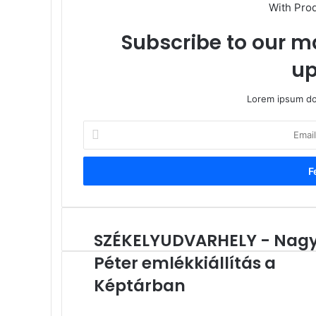
With Pro
Subscribe to our ma
up
Lorem ipsum dol
Email
cím
megadása
SZÉKELYUDVARHELY - Nag
SZÉKELYUDVARHELY
-
Péter emlékkiállítás a
Nagy
Péter
Képtárban
emlékkiállítás
a