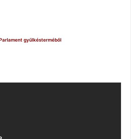
a Parlament gyűlkésterméből