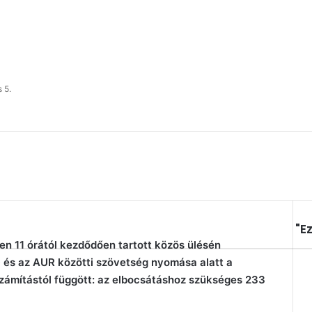
 5.
"Ez
Be
en 11 órától kezdődően tartott közös ülésén
 és az AUR közötti szövetség nyomása alatt a
számítástól függött: az elbocsátáshoz szükséges 233