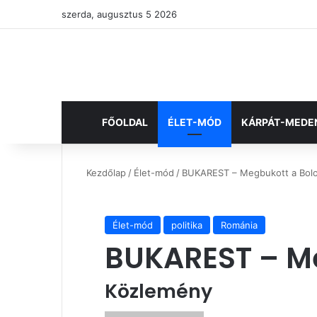
szerda, augusztus 5 2026
FŐOLDAL
ÉLET-MÓD
KÁRPÁT-MEDE
Kezdőlap
/
Élet-mód
/
BUKAREST – Megbukott a Bol
Élet-mód
politika
Románia
BUKAREST – M
Közlemény