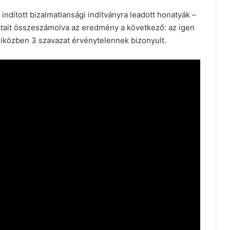
indított bizalmatlansági indítványra leadott honatyák –
atait összeszámolva az eredmény a következő: az igen
iközben 3 szavazat érvénytelennek bizonyult.