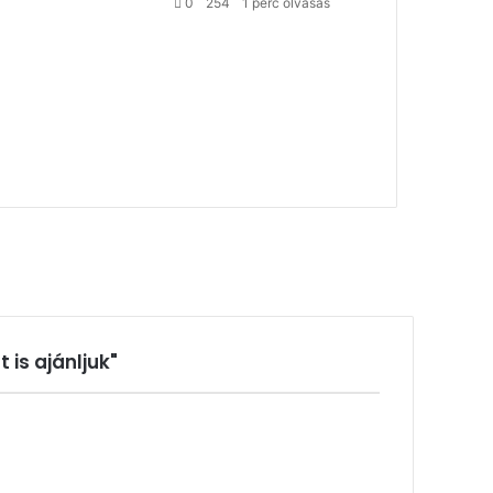
0
254
1 perc olvasás
t is ajánljuk"
zárás