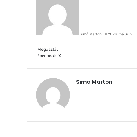
an
email
Simó Márton
2026. május 5.
Facebook
X
Reddit
WhatsApp
Megosztás
Nyomtatás
email-
Megosztás
ben
Megosztás
Nyomtatás
Facebook
X
email-
ben
Simó Márton
Facebook