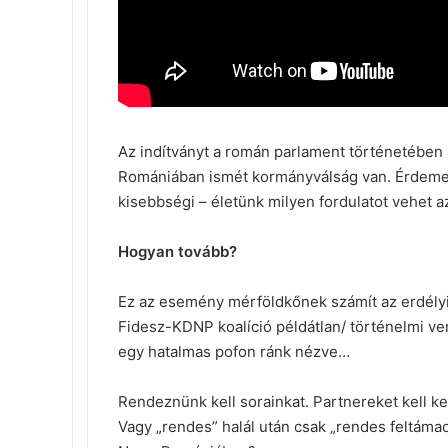
Az indítványt a román parlament történetében 
Romániában ismét kormányválság van. Érdemes f
kisebbségi – életünk milyen fordulatot vehet 
Hogyan tovább?
Ez az esemény mérföldkőnek számít az erdélyi
Fidesz-KDNP koalíció példátlan/ történelmi ve
egy hatalmas pofon ránk nézve…
Rendeznünk kell sorainkat. Partnereket kell 
Vagy „rendes” halál után csak „rendes feltáma