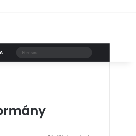
Facebook
X
YouTube
Instagram
Belépés
Véletlen cikk
Oldalsáv
Véletlen cikk
Keresés:
KA
kormány