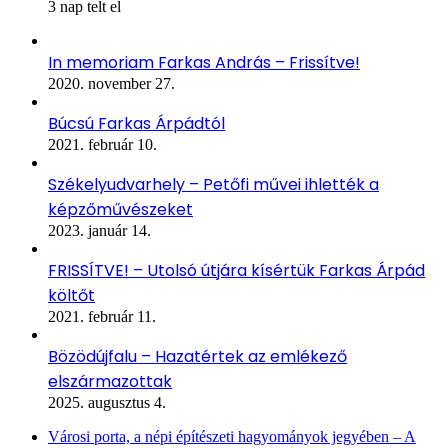
3 nap telt el
In memoriam Farkas András – Frissítve!
2020. november 27.
Búcsú Farkas Árpádtól
2021. február 10.
Székelyudvarhely – Petőfi művei ihlették a
képzőművészeket
2023. január 14.
FRISSÍTVE! – Utolsó útjára kísértük Farkas Árpád
költőt
2021. február 11.
Bözödújfalu – Hazatértek az emlékező
elszármazottak
2025. augusztus 4.
Városi porta, a népi építészeti hagyományok jegyében – A