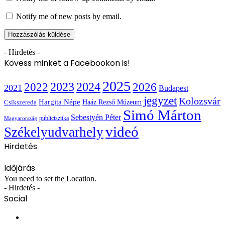
Notify me of new posts by email.
- Hirdetés -
Kövess minket a Facebookon is!
2025
2022
2023
2024
2026
2021
Budapest
jegyzet
Kolozsvár
Hargita Népe
Haáz Rezső Múzeum
Csíkszereda
Simó Márton
Sebestyén Péter
publicisztika
Magyarország
videó
Székelyudvarhely
Hirdetés
Időjárás
You need to set the Location.
- Hirdetés -
Social
Facebook