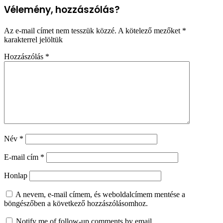
Vélemény, hozzászólás?
Az e-mail címet nem tesszük közzé.
A kötelező mezőket
*
karakterrel jelöltük
Hozzászólás
*
Név
*
E-mail cím
*
Honlap
A nevem, e-mail címem, és weboldalcímem mentése a
böngészőben a következő hozzászólásomhoz.
Notify me of follow-up comments by email.