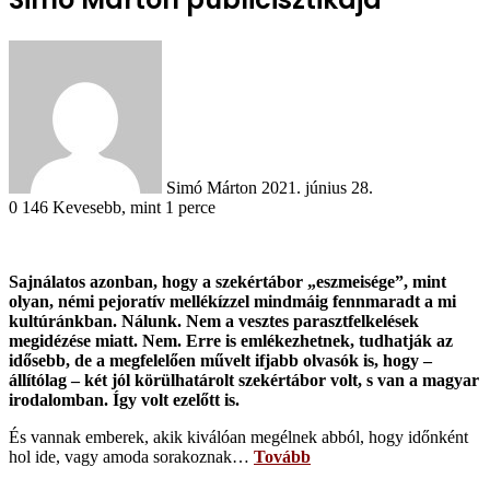
Send
an
email
Simó Márton
2021. június 28.
0
146
Kevesebb, mint 1 perce
Sajnálatos azonban, hogy a szekértábor „eszmeisége”, mint
olyan, némi pejoratív mellékízzel mindmáig fennmaradt a mi
kultúránkban. Nálunk. Nem a vesztes parasztfelkelések
megidézése miatt. Nem. Erre is emlékezhetnek, tudhatják az
idősebb, de a megfelelően művelt ifjabb olvasók is, hogy –
állítólag – két jól körülhatárolt szekértábor volt, s van a magyar
irodalomban. Így volt ezelőtt is.
És vannak emberek, akik kiválóan megélnek abból, hogy időnként
hol ide, vagy amoda sorakoznak…
Tovább