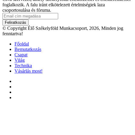
foglalkozik. A falu iránt elkötelezett értelmiségiek laza
csoportosulása és fóruma.
Email
cím
megadása
© Copyright Élő Székelyföld Munkacsoport, 2026, Minden jog
fenntartva!
Főoldal
Bemutatkozás
Csapat
Világ
Technika
Vásárlás most!
Facebook
X
YouTube
Instagram
Facebook
X
WhatsApp
Telegram
Viber
'Fel
a
tetejéhez'
gomb