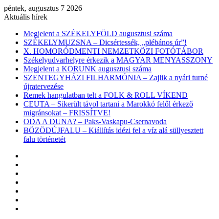
péntek, augusztus 7 2026
Aktuális hírek
Megjelent a SZÉKELYFÖLD augusztusi száma
SZÉKELYMUZSNA – Dicsértessék, „plébános úr”!
X. HOMORÓDMENTI NEMZETKÖZI FOTÓTÁBOR
Székelyudvarhelyre érkezik a MAGYAR MENYASSZONY
Megjelent a KORUNK augusztusi száma
SZENTEGYHÁZI FILHARMÓNIA – Zajlik a nyári turné
újratervezése
Remek hangulatban telt a FOLK & ROLL VÍKEND
CEUTA – Sikerült távol tartani a Marokkó felől érkező
migránsokat – FRISSÍTVE!
ODA A DUNA? – Paks-Vaskapu-Csernavoda
BÖZÖDÚJFALU – Kiállítás idézi fel a víz alá süllyesztett
falu történetét
Facebook
X
YouTube
Instagram
Belépés
Véletlen
cikk
Oldalsáv