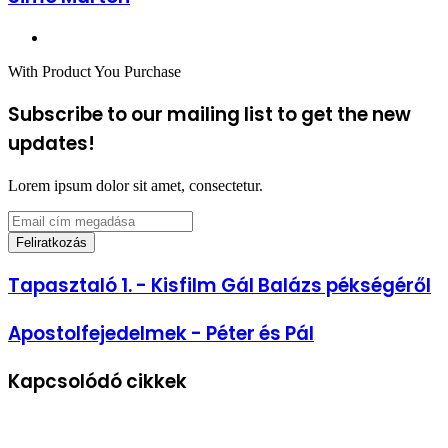
Facebook
With Product You Purchase
Subscribe to our mailing list to get the new
updates!
Lorem ipsum dolor sit amet, consectetur.
Email
cím
megadása
Tapasztaló
Tapasztaló 1. - Kisfilm Gál Balázs pékségéről
1.
-
Apostolfejedelmek
Apostolfejedelmek - Péter és Pál
Kisfilm
-
Gál
Péter
Balázs
Kapcsolódó cikkek
és
pékségéről
Pál