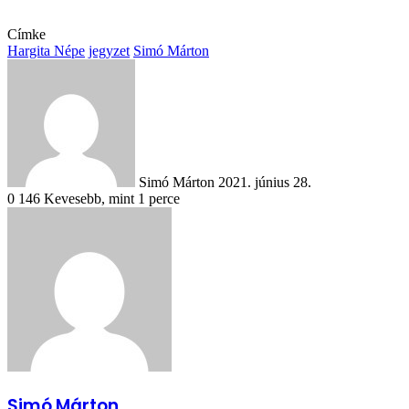
Címke
Hargita Népe
jegyzet
Simó Márton
Send
an
email
Simó Márton
2021. június 28.
0
146
Kevesebb, mint 1 perce
Simó Márton