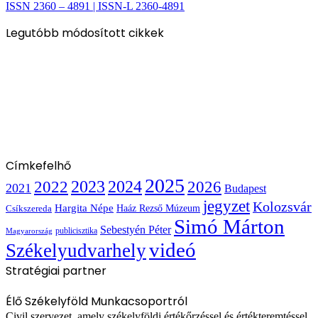
ISSN 2360 – 4891 | ISSN-L 2360-4891
Legutóbb módosított cikkek
Címkefelhő
2025
2022
2023
2024
2026
2021
Budapest
jegyzet
Kolozsvár
Hargita Népe
Haáz Rezső Múzeum
Csíkszereda
Simó Márton
Sebestyén Péter
publicisztika
Magyarország
videó
Székelyudvarhely
Stratégiai partner
Élő Székelyföld Munkacsoportról
Civil szervezet, amely székelyföldi értékőrzéssel és értékteremtéssel