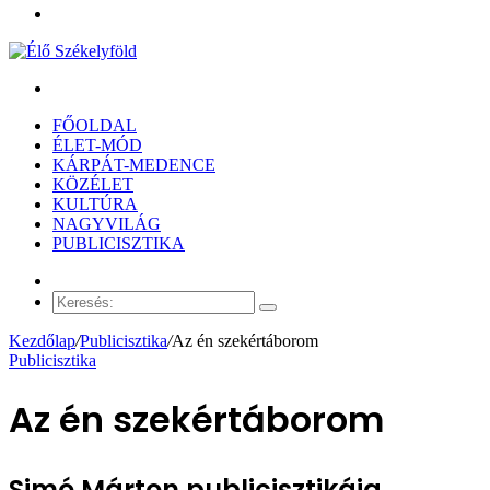
Menü
Keresés:
FŐOLDAL
ÉLET-MÓD
KÁRPÁT-MEDENCE
KÖZÉLET
KULTÚRA
NAGYVILÁG
PUBLICISZTIKA
Véletlen
cikk
Keresés:
Kezdőlap
/
Publicisztika
/
Az én szekértáborom
Publicisztika
Az én szekértáborom
Simó Márton publicisztikája