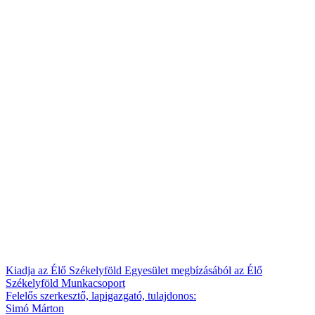
Kiadja az Élő Székelyföld Egyesület megbízásából az Élő
Székelyföld Munkacsoport
Felelős szerkesztő, lapigazgató, tulajdonos:
Simó Márton