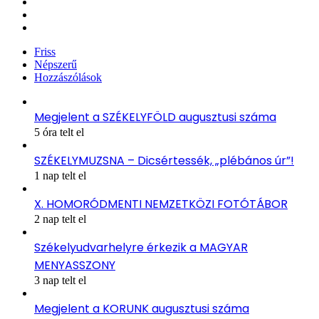
X
YouTube
Instagram
Friss
Népszerű
Hozzászólások
Megjelent a SZÉKELYFÖLD augusztusi száma
5 óra telt el
SZÉKELYMUZSNA – Dicsértessék, „plébános úr”!
1 nap telt el
X. HOMORÓDMENTI NEMZETKÖZI FOTÓTÁBOR
2 nap telt el
Székelyudvarhelyre érkezik a MAGYAR
MENYASSZONY
3 nap telt el
Megjelent a KORUNK augusztusi száma