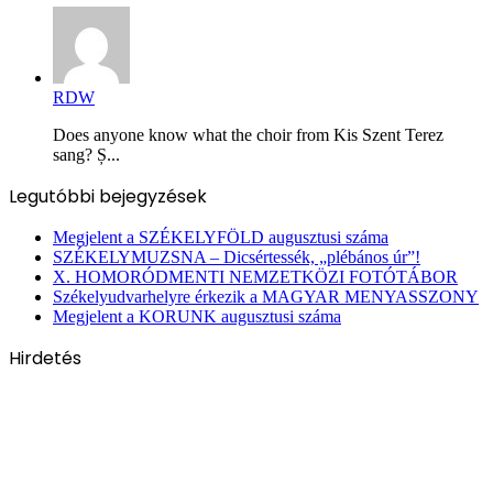
RDW
Does anyone know what the choir from Kis Szent Terez
sang? Ș...
Legutóbbi bejegyzések
Megjelent a SZÉKELYFÖLD augusztusi száma
SZÉKELYMUZSNA – Dicsértessék, „plébános úr”!
X. HOMORÓDMENTI NEMZETKÖZI FOTÓTÁBOR
Székelyudvarhelyre érkezik a MAGYAR MENYASSZONY
Megjelent a KORUNK augusztusi száma
Hirdetés