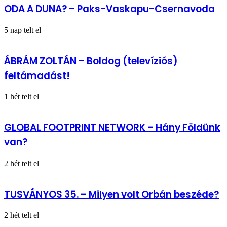
ODA A DUNA? – Paks-Vaskapu-Csernavoda
5 nap telt el
ÁBRÁM ZOLTÁN – Boldog (televíziós)
feltámadást!
1 hét telt el
GLOBAL FOOTPRINT NETWORK – Hány Földünk
van?
2 hét telt el
TUSVÁNYOS 35. – Milyen volt Orbán beszéde?
2 hét telt el