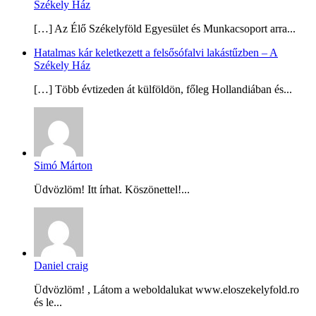
Székely Ház
[…] Az Élő Székelyföld Egyesület és Munkacsoport arra...
Hatalmas kár keletkezett a felsősófalvi lakástűzben – A
Székely Ház
[…] Több évtizeden át külföldön, főleg Hollandiában és...
Simó Márton
Üdvözlöm! Itt írhat. Köszönettel!...
Daniel craig
Üdvözlöm! , Látom a weboldalukat www.eloszekelyfold.ro
és le...