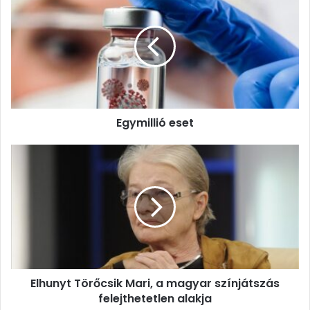
eset
Egymillió eset
Elhunyt
Törőcsik
Mari,
a
magyar
színjátszás
felejthetetlen
alakja
Elhunyt Törőcsik Mari, a magyar színjátszás
felejthetetlen alakja