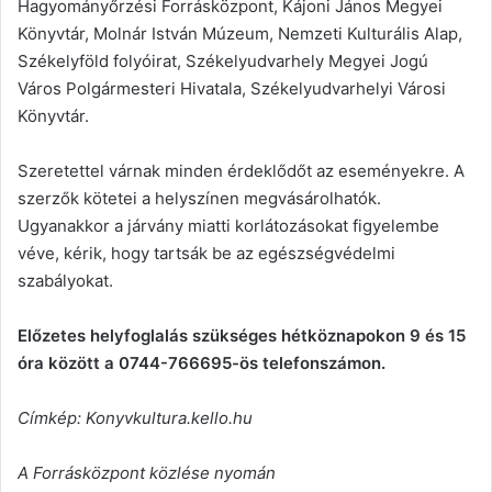
Hagyományőrzési Forrásközpont, Kájoni János Megyei
Könyvtár, Molnár István Múzeum, Nemzeti Kulturális Alap,
Székelyföld folyóirat, Székelyudvarhely Megyei Jogú
Város Polgármesteri Hivatala, Székelyudvarhelyi Városi
Könyvtár.
Szeretettel várnak minden érdeklődőt az eseményekre. A
szerzők kötetei a helyszínen megvásárolhatók.
Ugyanakkor a járvány miatti korlátozásokat figyelembe
véve, kérik, hogy tartsák be az egészségvédelmi
szabályokat.
Előzetes helyfoglalás szükséges hétköznapokon 9 és 15
óra között a 0744-766695-ös telefonszámon.
Címkép: Konyvkultura.kello.hu
A Forrásközpont közlése nyomán