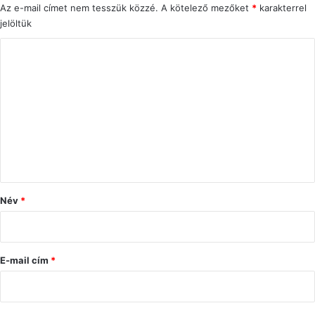
Az e-mail címet nem tesszük közzé.
A kötelező mezőket
*
karakterrel
jelöltük
H
o
z
z
á
s
z
ó
Név
*
l
á
s
E-mail cím
*
*