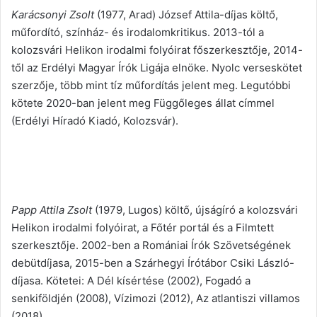
Karácsonyi Zsolt
(1977, Arad) József Attila-díjas költő,
műfordító, színház- és irodalomkritikus. 2013-tól a
kolozsvári Helikon irodalmi folyóirat főszerkesztője, 2014-
től az Erdélyi Magyar Írók Ligája elnöke. Nyolc verseskötet
szerzője, több mint tíz műfordítás jelent meg. Legutóbbi
kötete 2020-ban jelent meg Függőleges állat címmel
(Erdélyi Híradó Kiadó, Kolozsvár).
Papp Attila Zsolt
(1979, Lugos) költő, újságíró a kolozsvári
Helikon irodalmi folyóirat, a Főtér portál és a Filmtett
szerkesztője. 2002-ben a Romániai Írók Szövetségének
debütdíjasa, 2015-ben a Szárhegyi Írótábor Csiki László-
díjasa. Kötetei: A Dél kísértése (2002), Fogadó a
senkiföldjén (2008), Vízimozi (2012), Az atlantiszi villamos
(2018).