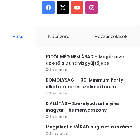
Facebook
X
YouTube
Instagram
Friss
Népszerű
Hozzászólások
ETTŐL MÉG NEM ÁRAD – Megérkezett
az eső a Duna vízgyűjtőjébe
1 nap telt el
KOMOLYSÁG! – 30. Minimum Party
alkotótábor és szakmai fórum
1 nap telt el
KIÁLLÍTÁS – Székelyudvarhelyi és
magyar – és menyasszony
1 nap telt el
Megjelent a VÁRAD augusztusi száma
2 nap telt el