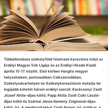
Többállomásos székelyföldi felolvasó karavánra indul az
Erdélyi Magyar Írók Ligája és az Erdélyi Híradó Kiadó
április 15-17. között. Első körben Hargita megyei
helyszíneken, pontosabban Csíkszeredában,
Székelyudvarhelyen és Székelykeresztúron mutatja be
legújabb kötetét három erdélyi szerző: Karácsonyi Zsolt
József Attila-díjas költő, Papp Attila Zsolt Csiki László-
díjas költő és Szántai János Kemény Zsigmond-díjas
költő, író. A meghívottakkal Zsidó Ferenc író, kritikus, a