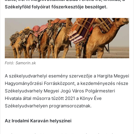
Székelyföld folyóirat főszerkesztője beszélget.
Fotó: Samorin.sk
A székelyudvarhelyi esemény szervezője a Hargita Megyei
Hagyományőrzési Forrásközpont, a kezdeményezés része
Székelyudvarhely Megyei Jogú Város Polgármesteri
Hivatala által műsorra tűzött 2021 a Könyv Éve
Székelyudvarhelyen programsorozatnak.
Az Irodalmi Karaván helyszínei