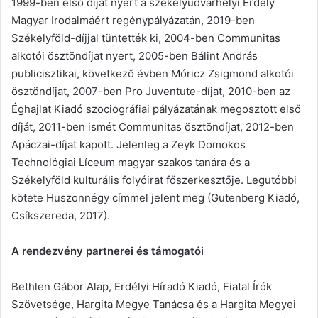
1999-ben első díjat nyert a székelyudvarhelyi Erdély
Magyar Irodalmáért regénypályázatán, 2019-ben
Székelyföld-díjjal tüntették ki, 2004-ben Communitas
alkotói ösztöndíjat nyert, 2005-ben Bálint András
publicisztikai, következő évben Móricz Zsigmond alkotói
ösztöndíjat, 2007-ben Pro Juventute-díjat, 2010-ben az
Éghajlat Kiadó szociográfiai pályázatának megosztott első
díját, 2011-ben ismét Communitas ösztöndíjat, 2012-ben
Apáczai-díjat kapott. Jelenleg a Zeyk Domokos
Technológiai Líceum magyar szakos tanára és a
Székelyföld kulturális folyóirat főszerkesztője. Legutóbbi
kötete Huszonnégy címmel jelent meg (Gutenberg Kiadó,
Csíkszereda, 2017).
A rendezvény partnerei és támogatói
Bethlen Gábor Alap, Erdélyi Híradó Kiadó, Fiatal Írók
Szövetsége, Hargita Megye Tanácsa és a Hargita Megyei