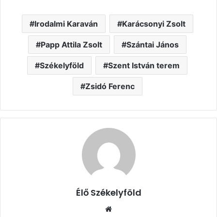
Irodalmi Karaván
Karácsonyi Zsolt
Papp Attila Zsolt
Szántai János
Székelyföld
Szent István terem
Zsidó Ferenc
Élő Székelyföld
Honlap