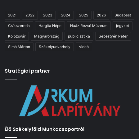
2021
2022
2023
2024
2025
2026
Budapest
Csíkszereda
Hargita Népe
Haáz Rezső Múzeum
jegyzet
Kolozsvár
Magyarország
publicisztika
Sebestyén Péter
Simó Márton
Székelyudvarhely
videó
Stratégiai partner
Élő Székelyföld Munkacsoportról