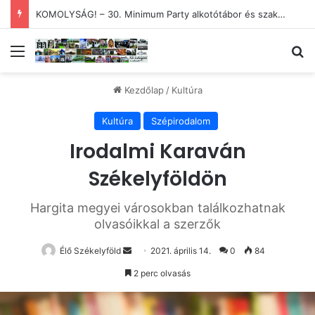
KOMOLYSÁG! – 30. Minimum Party alkotótábor és szakmai fórum
Menü
Ke
Kezdőlap
/
Kultúra
Kultúra
Szépirodalom
Irodalmi Karaván
Székelyföldön
Hargita megyei városokban találkozhatnak
olvasóikkal a szerzők
Send
Élő Székelyföld
2021. április 14.
0
84
an
2 perc olvasás
email