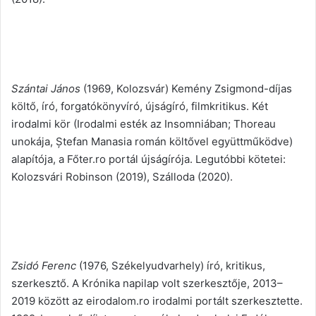
Szántai János
(1969, Kolozsvár) Kemény Zsigmond-díjas
költő, író, forgatókönyvíró, újságíró, filmkritikus. Két
irodalmi kör (Irodalmi esték az Insomniában; Thoreau
unokája, Ștefan Manasia román költővel együttműködve)
alapítója, a Főter.ro portál újságírója. Legutóbbi kötetei:
Kolozsvári Robinson (2019), Szálloda (2020).
Zsidó Ferenc
(1976, Székelyudvarhely) író, kritikus,
szerkesztő. A Krónika napilap volt szerkesztője, 2013–
2019 között az eirodalom.ro irodalmi portált szerkesztette.