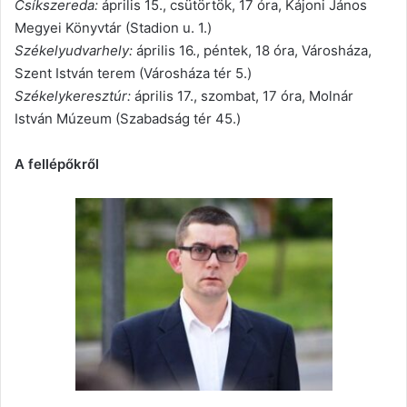
Csíkszereda:
április 15., csütörtök, 17 óra, Kájoni János
Megyei Könyvtár (Stadion u. 1.)
Székelyudvarhely:
április 16., péntek, 18 óra, Városháza,
Szent István terem (Városháza tér 5.)
Székelykeresztúr:
április 17., szombat, 17 óra, Molnár
István Múzeum (Szabadság tér 45.)
A fellépőkről