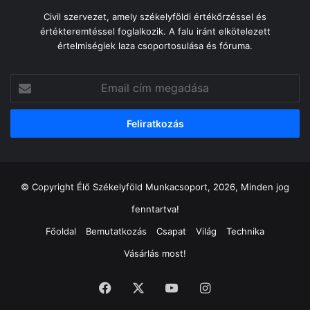
Civil szervezet, amely székelyföldi értékőrzéssel és
értékteremtéssel foglalkozik. A falu iránt elkötelezett
értelmiségiek laza csoportosulása és fóruma.
Email
cím
megadása
© Copyright Élő Székelyföld Munkacsoport, 2026, Minden jog
fenntartva!
Főoldal
Bemutatkozás
Csapat
Világ
Technika
Vásárlás most!
Facebook
X
YouTube
Instagram