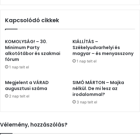
Kapcsolódó cikkek
KOMOLYSÁG! – 30.
KIÁLLÍTÁS –
Minimum Party
Székelyudvarhelyi és
alkotótábor és szakmai
magyar – és menyasszony
fórum
1 nap telt el
1 nap telt el
Megjelent a VÁRAD
SIMÓ MÁRTON – Majka
augusztusi száma
nélkül. De mi lesz az
irodalommal?
2 nap telt el
3 nap telt el
Vélemény, hozzászólás?