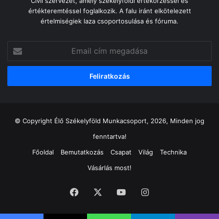
Civil szervezet, amely székelyföldi értékőrzéssel és
értékteremtéssel foglalkozik. A falu iránt elkötelezett
értelmiségiek laza csoportosulása és fóruma.
Email
cím
megadása
© Copyright Élő Székelyföld Munkacsoport, 2026, Minden jog
fenntartva!
Főoldal
Bemutatkozás
Csapat
Világ
Technika
Vásárlás most!
Facebook
X
YouTube
Instagram