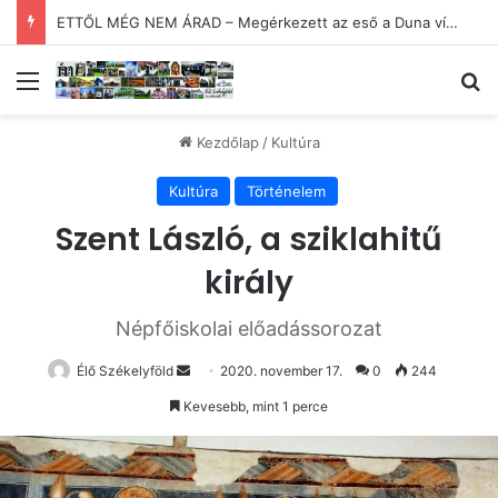
KOMOLYSÁG! – 30. Minimum Party alkotótábor és szakmai fórum
Menü
Ke
Kezdőlap
/
Kultúra
Kultúra
Történelem
Szent László, a sziklahitű
király
Népfőiskolai előadássorozat
Send
Élő Székelyföld
2020. november 17.
0
244
an
Kevesebb, mint 1 perce
email