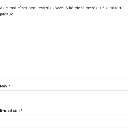
Az e-mail címet nem tesszük közzé.
A kötelező mezőket
*
karakterrel
jelöltük
H
o
z
z
á
s
z
ó
Név
*
l
á
s
E-mail cím
*
*