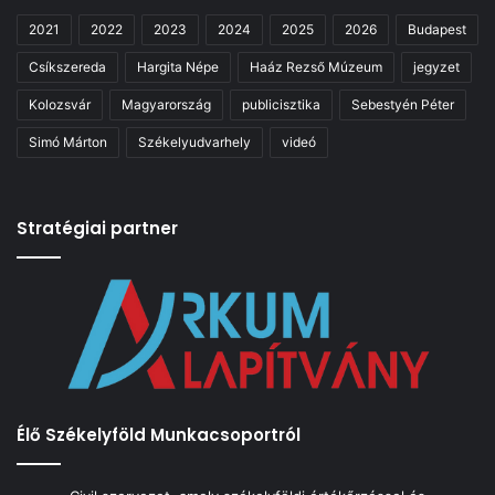
2021
2022
2023
2024
2025
2026
Budapest
Csíkszereda
Hargita Népe
Haáz Rezső Múzeum
jegyzet
Kolozsvár
Magyarország
publicisztika
Sebestyén Péter
Simó Márton
Székelyudvarhely
videó
Stratégiai partner
Élő Székelyföld Munkacsoportról