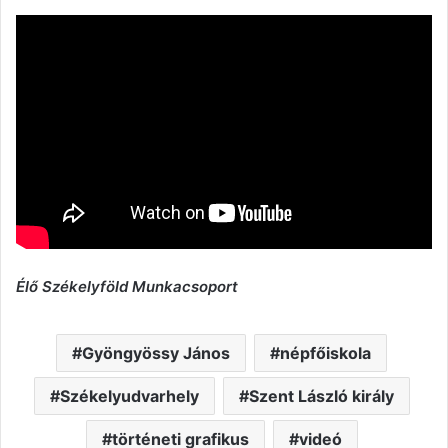
Élő Székelyföld Munkacsoport
Gyöngyössy János
népfőiskola
Székelyudvarhely
Szent László király
történeti grafikus
videó