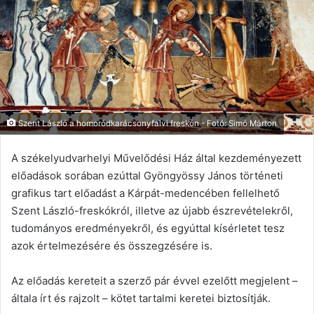
Szent László a homoródkarácsonyfalvi freskón - Fotó: Simó Márton
A székelyudvarhelyi Művelődési Ház által kezdeményezett
előadások sorában ezúttal Gyöngyössy János történeti
grafikus tart előadást a Kárpát-medencében fellelhető
Szent László-freskókról, illetve az újabb észrevételekről,
tudományos eredményekről, és egyúttal kísérletet tesz
azok értelmezésére és összegzésére is.
Az előadás kereteit a szerző pár évvel ezelőtt megjelent –
általa írt és rajzolt – kötet tartalmi keretei biztosítják.