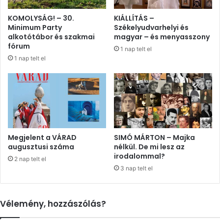
KOMOLYSÁG! – 30.
KIÁLLÍTÁS –
Minimum Party
Székelyudvarhelyi és
alkotótábor és szakmai
magyar – és menyasszony
fórum
1 nap telt el
1 nap telt el
Megjelent a VÁRAD
SIMÓ MÁRTON – Majka
augusztusi száma
nélkül. De mi lesz az
irodalommal?
2 nap telt el
3 nap telt el
Vélemény, hozzászólás?