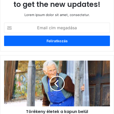
to get the new updates!
Lorem ipsum dolor sit amet, consectetur.
Email
cím
megadása
Törékeny
életek
a
kapun
belül
Törékeny életek a kapun belül