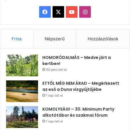
Facebook
X
YouTube
Instagram
Friss
Népszerű
Hozzászólások
HOMORÓDALMÁS – Medve járt a
kertben!
30 perc telt el
ETTŐL MÉG NEM ÁRAD – Megérkezett
az eső a Duna vízgyűjtőjébe
1 nap telt el
KOMOLYSÁG! – 30. Minimum Party
alkotótábor és szakmai fórum
1 nap telt el