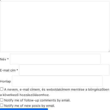
H
o
z
z
á
s
z
ó
l
á
s
Név
*
*
E-mail cím
*
Honlap
A nevem, e-mail címem, és weboldalcímem mentése a böngészőben
a következő hozzászólásomhoz.
Notify me of follow-up comments by email.
Notify me of new posts by email.