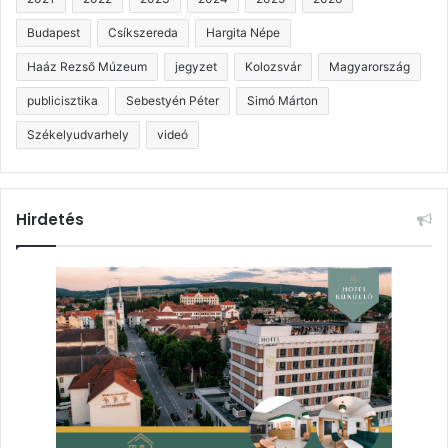
Budapest
Csíkszereda
Hargita Népe
Haáz Rezső Múzeum
jegyzet
Kolozsvár
Magyarország
publicisztika
Sebestyén Péter
Simó Márton
Székelyudvarhely
videó
Hirdetés