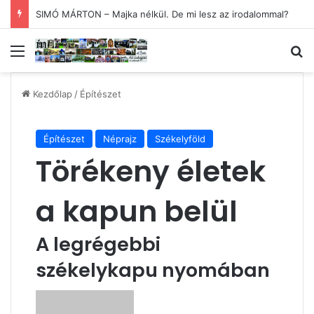
SIMÓ MÁRTON – Majka nélkül. De mi lesz az irodalommal?
Menü
Ke
Kezdőlap
/
Építészet
Építészet
Néprajz
Székelyföld
Törékeny életek
a kapun belül
A legrégebbi
székelykapu nyomában
Send
an