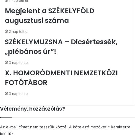
1 nap telt el
Megjelent a SZÉKELYFÖLD
augusztusi száma
2 nap telt el
SZÉKELYMUZSNA – Dicsértessék,
„plébános úr”!
3 nap telt el
X. HOMORÓDMENTI NEMZETKÖZI
FOTÓTÁBOR
3 nap telt el
Vélemény, hozzászólás?
Az e-mail címet nem tesszük közzé.
A kötelező mezőket
*
karakterrel
jelöltük