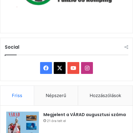
Social
Facebook
X
YouTube
Instagram
Friss
Népszerű
Hozzászólások
Megjelent a VÁRAD augusztusi száma
21 óra telt el