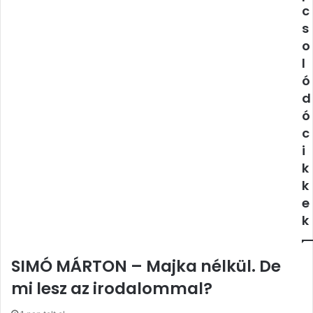
c
s
o
l
ó
d
ó
c
i
k
k
e
k
SIMÓ MÁRTON – Majka nélkül. De
mi lesz az irodalommal?