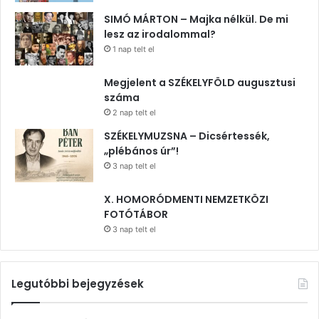
SIMÓ MÁRTON – Majka nélkül. De mi
lesz az irodalommal?
1 nap telt el
Megjelent a SZÉKELYFÖLD augusztusi
száma
2 nap telt el
SZÉKELYMUZSNA – Dicsértessék,
„plébános úr”!
3 nap telt el
X. HOMORÓDMENTI NEMZETKÖZI
FOTÓTÁBOR
3 nap telt el
Legutóbbi bejegyzések