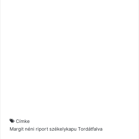
Címke
Margit néni
riport
székelykapu
Tordátfalva