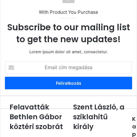
With Product You Purchase
Subscribe to our mailing list
to get the new updates!
Lorem ipsum dolor sit amet, consectetur.
Email
cím
megadása
Felavatták
Szent László, a
Felavatták
Szent
Bethlen
László,
Bethlen Gábor
sziklahitű
K
Gábor
a
köztéri
köztéri szobrát
sziklahitű
király
a
szobrát
király
p