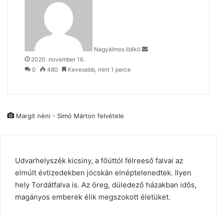
email
Nagyálmos Ildikó
2020. november 16.
0
480
Kevesebb, mint 1 perce
Margit néni - Simó Márton felvétele
Udvarhelyszék kicsiny, a főúttól félreeső falvai az
elmúlt évtizedekben jócskán elnéptelenedtek. Ilyen
hely Tordátfalva is. Az öreg, düledező házakban idős,
magányos emberek élik megszokott életüket.