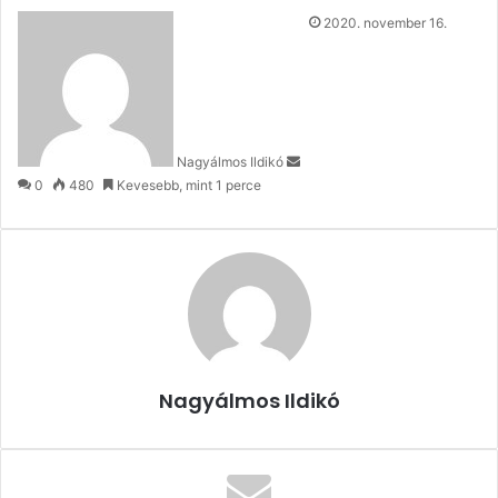
Send
2020. november 16.
an
email
Nagyálmos Ildikó
0
480
Kevesebb, mint 1 perce
Nagyálmos Ildikó