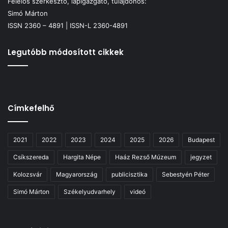
Felelős szerkesztő, lapigazgató, tulajdonos:
Simó Márton
ISSN 2360 – 4891 | ISSN-L 2360-4891
Legutóbb módosított cikkek
Címkefelhő
2021
2022
2023
2024
2025
2026
Budapest
Csíkszereda
Hargita Népe
Haáz Rezső Múzeum
jegyzet
Kolozsvár
Magyarország
publicisztika
Sebestyén Péter
Simó Márton
Székelyudvarhely
videó