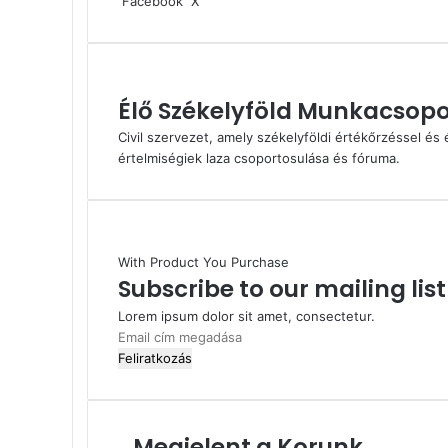
Facebook
X
email-
ben
Élő Székelyföld Munkacsopo
Civil szervezet, amely székelyföldi értékőrzéssel és é
értelmiségiek laza csoportosulása és fóruma.
With Product You Purchase
Subscribe to our mailing lis
Lorem ipsum dolor sit amet, consectetur.
Email
cím
megadása
Megjelent a Korunk
Megjelent