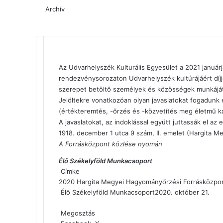
Archív
Facebook
X
Reddit
WhatsApp
Megosztás
Nyomtatás
email-
Az Udvarhelyszék Kulturális Egyesület a 2021 januá
ben
rendezvénysorozaton Udvarhelyszék kultúrájáért díj
szerepet betöltő személyek és közösségek munkájá
Jelöltekre vonatkozóan olyan javaslatokat fogadunk e
(értékteremtés, -őrzés és -közvetítés meg életmű ka
A javaslatokat, az indoklással együtt juttassák el a
1918. december 1 utca 9 szám, II. emelet (Hargita 
A Forrásközpont közlése nyomán
Élő Székelyföld Munkacsoport
Címke
2020
Hargita Megyei Hagyományőrzési Forrásközpo
Élő Székelyföld Munkacsoport
2020. október 21.
Facebook
X
Reddit
WhatsApp
Megosztás
Nyomtatás
email-
Megosztás
ben
Megosztás
Nyomtatás