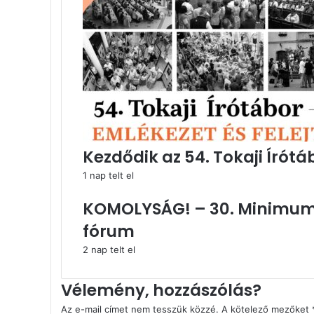
Kezdődik az 54. Tokaji Írótá
1 nap telt el
KOMOLYSÁG! – 30. Minimum 
fórum
2 nap telt el
Vélemény, hozzászólás?
Az e-mail címet nem tesszük közzé.
A kötelező mezőket