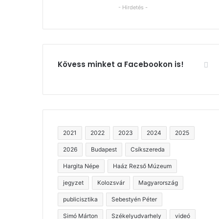
- Hirdetés -
Kövess minket a Facebookon is!
2021
2022
2023
2024
2025
2026
Budapest
Csíkszereda
Hargita Népe
Haáz Rezső Múzeum
jegyzet
Kolozsvár
Magyarország
publicisztika
Sebestyén Péter
Simó Márton
Székelyudvarhely
videó