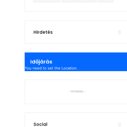
Hirdetés
Időjárás
You need to set the Location.
- Hirdetés -
Social