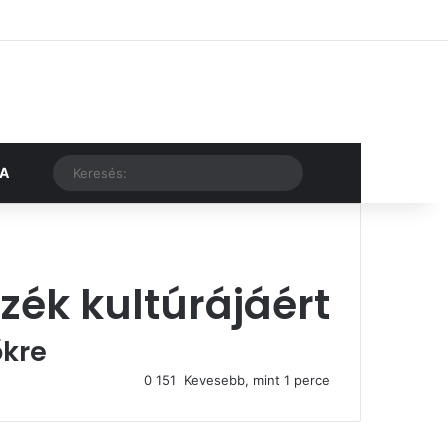
Facebook
X
YouTube
Instagram
Belépés
Véletlen cikk
Oldalsáv
Véletlen cikk
Keresés:
KA
zék kultúrájáért
őkre
0
151
Kevesebb, mint 1 perce