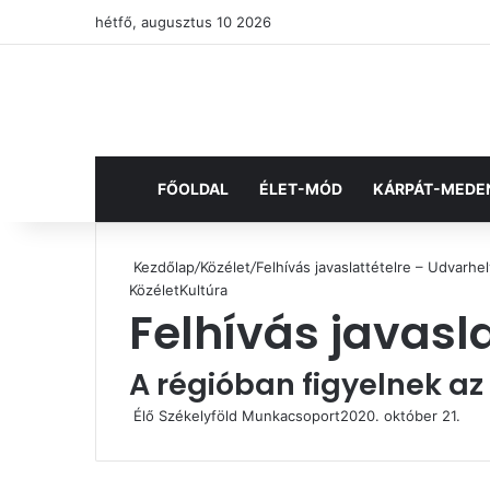
hétfő, augusztus 10 2026
FŐOLDAL
ÉLET-MÓD
KÁRPÁT-MEDE
Kezdőlap
/
Közélet
/
Felhívás javaslattételre – Udvarhel
Közélet
Kultúra
Felhívás javasl
A régióban figyelnek a
Élő Székelyföld Munkacsoport
2020. október 21.