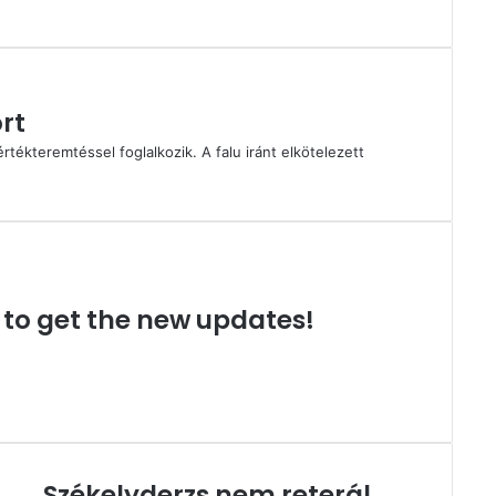
rt
rtékteremtéssel foglalkozik. A falu iránt elkötelezett
t to get the new updates!
Székelyderzs nem reterál
Székelyderzs