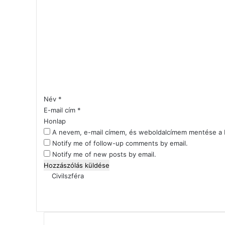
H
o
z
z
á
s
z
ó
l
Név
*
á
E-mail cím
*
s
Honlap
*
A nevem, e-mail címem, és weboldalcímem mentése a
Notify me of follow-up comments by email.
Notify me of new posts by email.
Civilszféra