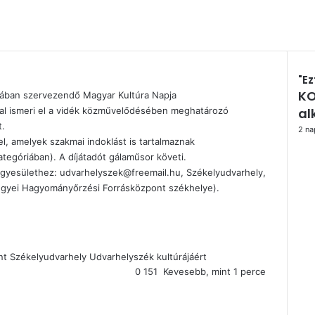
"Ez
KO
Bez
rjában szervezendő Magyar Kultúra Napja
jal ismeri el a vidék közművelődésében meghatározó
al
t.
2 nap
l, amelyek szakmai indoklást is tartalmaznak
tegóriában). A díjátadót gálaműsor követi.
z egyesülethez: udvarhelyszek@freemail.hu, Székelyudvarhely,
Megyei Hagyományőrzési Forrásközpont székhelye).
nt
Székelyudvarhely
Udvarhelyszék kultúrájáért
0
151
Kevesebb, mint 1 perce