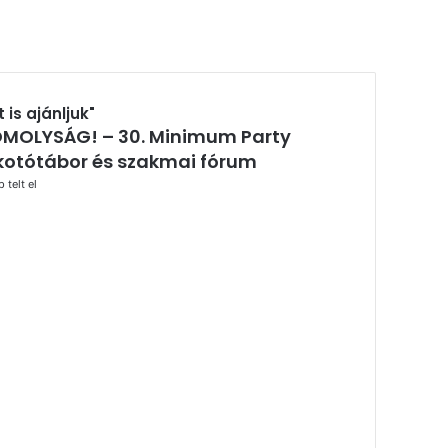
t is ajánljuk"
MOLYSÁG! – 30. Minimum Party
árás
kotótábor és szakmai fórum
 telt el