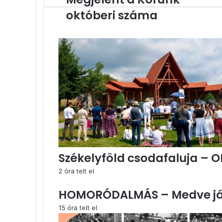
a
októberi száma
Korunk
októberi
száma
Székelyföld csodafaluja –
2 óra telt el
HOMORÓDALMÁS – Medve jár
15 óra telt el