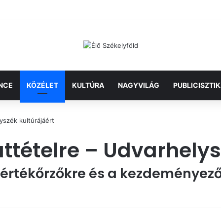
NCE
KÖZÉLET
KULTÚRA
NAGYVILÁG
PUBLICISZTI
yszék kultúrájáért
attételre – Udvarhelys
z értékőrzőkre és a kezdeményez