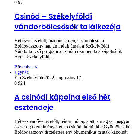
0
97
Csinód – Székelyföldi
vándorbölcsősök találkozója
Hét évvel ezelőtt, március 25-én, Gyümölcsoltó
Boldogasszony napján indult útnak a Székelyföldi
Vándorbölcső program a csinódi ökumenikus kápolnától.
Azóta Székelyföld…
Bővebben »
Egyház
Élő Székelyföld
2022. augusztus 17.
0
924
A csinódi kápolna első hét
esztendeje
Hét esztendővel ezelőtt, három hónap alatt, a magyar-magyar
összefogás eredményeként a csinódi kertünkbe Gyümölcsoltó
Boldogasszony tiszteletére egy ökumenikus csutak-kápolnát