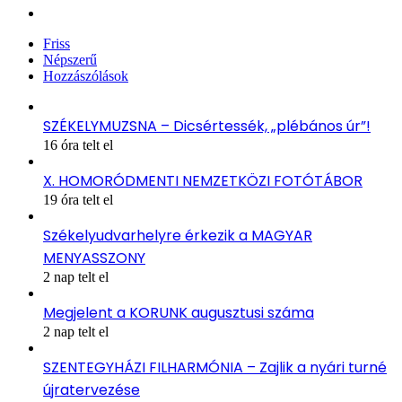
Instagram
Friss
Népszerű
Hozzászólások
SZÉKELYMUZSNA – Dicsértessék, „plébános úr”!
16 óra telt el
X. HOMORÓDMENTI NEMZETKÖZI FOTÓTÁBOR
19 óra telt el
Székelyudvarhelyre érkezik a MAGYAR
MENYASSZONY
2 nap telt el
Megjelent a KORUNK augusztusi száma
2 nap telt el
SZENTEGYHÁZI FILHARMÓNIA – Zajlik a nyári turné
újratervezése