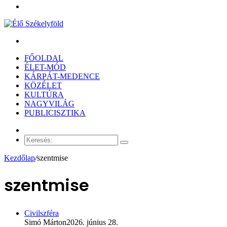
Menü
Keresés:
FŐOLDAL
ÉLET-MÓD
KÁRPÁT-MEDENCE
KÖZÉLET
KULTÚRA
NAGYVILÁG
PUBLICISZTIKA
Véletlen
cikk
Keresés:
Kezdőlap
/
szentmise
szentmise
Civilszféra
Simó Márton
2026. június 28.