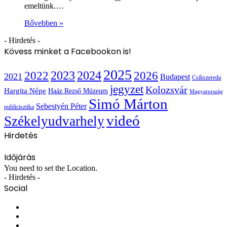
emeltünk.…
Bővebben »
- Hirdetés -
Kövess minket a Facebookon is!
2025
2022
2023
2024
2026
2021
Budapest
Csíkszereda
jegyzet
Kolozsvár
Hargita Népe
Haáz Rezső Múzeum
Magyarország
Simó Márton
Sebestyén Péter
publicisztika
videó
Székelyudvarhely
Hirdetés
Időjárás
You need to set the Location.
- Hirdetés -
Social
Facebook
X
YouTube