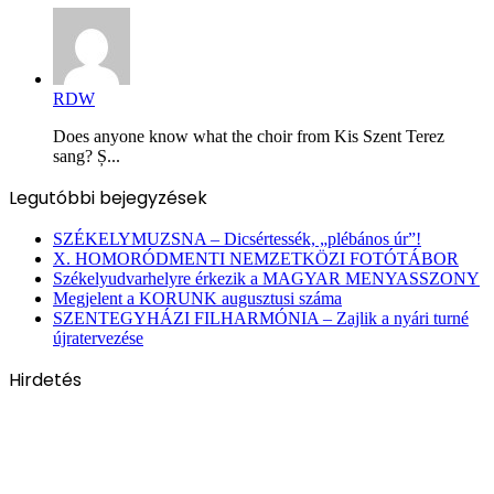
RDW
Does anyone know what the choir from Kis Szent Terez
sang? Ș...
Legutóbbi bejegyzések
SZÉKELYMUZSNA – Dicsértessék, „plébános úr”!
X. HOMORÓDMENTI NEMZETKÖZI FOTÓTÁBOR
Székelyudvarhelyre érkezik a MAGYAR MENYASSZONY
Megjelent a KORUNK augusztusi száma
SZENTEGYHÁZI FILHARMÓNIA – Zajlik a nyári turné
újratervezése
Hirdetés