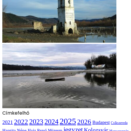
Címkefelhő
2025
2022
2023
2024
2026
2021
Budapest
Csíkszereda
jegyzet
Kolozsvár
Hargita Népe
Haáz Rezső Múzeum
Magyarország