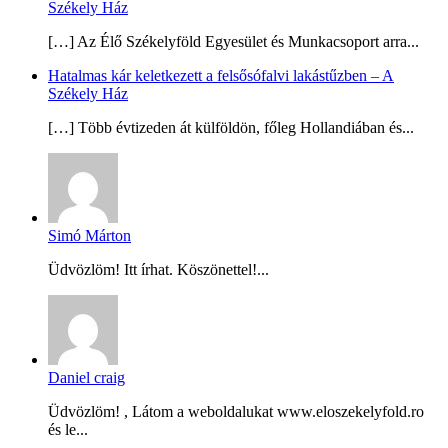
Székely Ház
[…] Az Élő Székelyföld Egyesület és Munkacsoport arra...
Hatalmas kár keletkezett a felsősófalvi lakástűzben – A
Székely Ház
[…] Több évtizeden át külföldön, főleg Hollandiában és...
Simó Márton
Üdvözlöm! Itt írhat. Köszönettel!...
Daniel craig
Üdvözlöm! , Látom a weboldalukat www.eloszekelyfold.ro
és le...