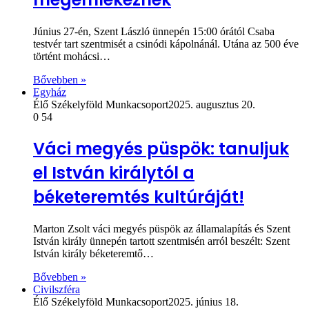
Június 27-én, Szent László ünnepén 15:00 órától Csaba
testvér tart szentmisét a csinódi kápolnánál. Utána az 500 éve
történt mohácsi…
Bővebben »
Egyház
Élő Székelyföld Munkacsoport
2025. augusztus 20.
0
54
Váci megyés püspök: tanuljuk
el István királytól a
béketeremtés kultúráját!
Marton Zsolt váci megyés püspök az államalapítás és Szent
István király ünnepén tartott szentmisén arról beszélt: Szent
István király béketeremtő…
Bővebben »
Civilszféra
Élő Székelyföld Munkacsoport
2025. június 18.