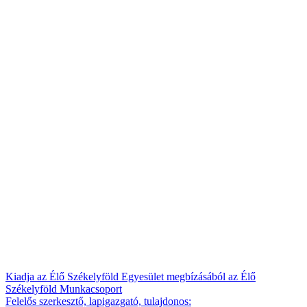
Kiadja az Élő Székelyföld Egyesület megbízásából az Élő
Székelyföld Munkacsoport
Felelős szerkesztő, lapigazgató, tulajdonos: