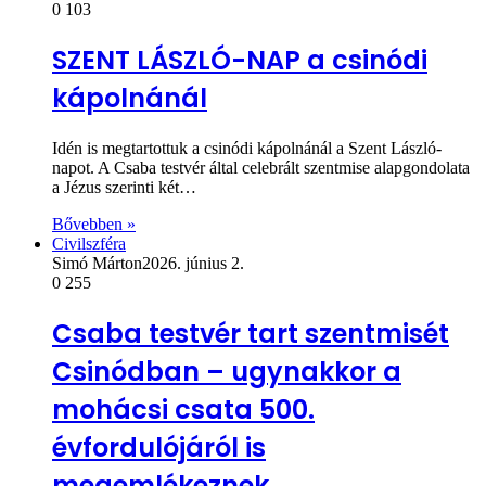
0
103
SZENT LÁSZLÓ-NAP a csinódi
kápolnánál
Idén is megtartottuk a csinódi kápolnánál a Szent László-
napot. A Csaba testvér által celebrált szentmise alapgondolata
a Jézus szerinti két…
Bővebben »
Civilszféra
Simó Márton
2026. június 2.
0
255
Csaba testvér tart szentmisét
Csinódban – ugynakkor a
mohácsi csata 500.
évfordulójáról is
megemlékeznek