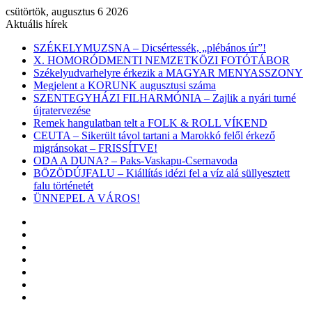
csütörtök, augusztus 6 2026
Aktuális hírek
SZÉKELYMUZSNA – Dicsértessék, „plébános úr”!
X. HOMORÓDMENTI NEMZETKÖZI FOTÓTÁBOR
Székelyudvarhelyre érkezik a MAGYAR MENYASSZONY
Megjelent a KORUNK augusztusi száma
SZENTEGYHÁZI FILHARMÓNIA – Zajlik a nyári turné
újratervezése
Remek hangulatban telt a FOLK & ROLL VÍKEND
CEUTA – Sikerült távol tartani a Marokkó felől érkező
migránsokat – FRISSÍTVE!
ODA A DUNA? – Paks-Vaskapu-Csernavoda
BÖZÖDÚJFALU – Kiállítás idézi fel a víz alá süllyesztett
falu történetét
ÜNNEPEL A VÁROS!
Facebook
X
YouTube
Instagram
Belépés
Véletlen
cikk
Oldalsáv