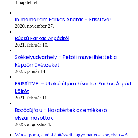
3 nap telt el
In memoriam Farkas András – Frissítve!
2020. november 27.
Búcsú Farkas Árpádtól
2021. február 10.
Székelyudvarhely – Petőfi művei ihlették a
képzőművészeket
2023. január 14.
FRISSÍTVE! – Utolsó útjára kísértük Farkas Árpád
költőt
2021. február 11.
Bözödújfalu – Hazatértek az emlékező
elszármazottak
2025. augusztus 4.
Városi porta, a népi építészeti hagyományok jegyében – A