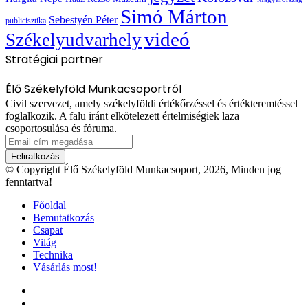
Simó Márton
Sebestyén Péter
publicisztika
videó
Székelyudvarhely
Stratégiai partner
Élő Székelyföld Munkacsoportról
Civil szervezet, amely székelyföldi értékőrzéssel és értékteremtéssel
foglalkozik. A falu iránt elkötelezett értelmiségiek laza
csoportosulása és fóruma.
Email
cím
megadása
© Copyright Élő Székelyföld Munkacsoport, 2026, Minden jog
fenntartva!
Főoldal
Bemutatkozás
Csapat
Világ
Technika
Vásárlás most!
Facebook
X