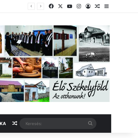
Facebook
X
YouTube
Instagram
Belépés
Véletlen cikk
Oldalsáv
Véletlen cikk
Keresés:
IKA