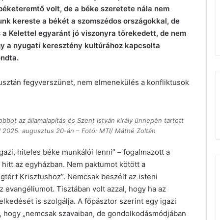
y béketeremtő volt, de a béke szeretete nála nem
lyunk kereste a békét a szomszédos országokkal, de
 a Kelettel egyaránt jó viszonyra törekedett, de nem
y a nyugati keresztény kultúrához kapcsolta
ondta.
usztán fegyverszünet, nem elmenekülés a konfliktusok
bbot az államalapítás és Szent István király ünnepén tartott
ál 2025. augusztus 20-án – Fotó: MTI/ Máthé Zoltán
azi, hiteles béke munkálói lenni” – fogalmazott a
ály hitt az egyházban. Nem paktumot kötött a
tért Krisztushoz”. Nemcsak beszélt az isteni
z evangéliumot. Tisztában volt azzal, hogy ha az
kedését is szolgálja. A főpásztor szerint egy igazi
rni, hogy „nemcsak szavaiban, de gondolkodásmódjában