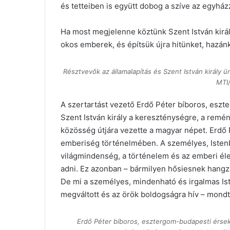
és tetteiben is együtt dobog a szíve az egyházz
Ha most megjelenne köztünk Szent István király
okos emberek, és építsük újra hitünket, hazánka
Résztvevők az államalapítás és Szent István király ü
MTI/
A szertartást vezető Erdő Péter bíboros, eszt
Szent István király a kereszténységre, a remén
közösség útjára vezette a magyar népet. Erdő 
emberiség történelmében. A személyes, Istenbe
világmindenség, a történelem és az emberi él
adni. Ez azonban – bármilyen hősiesnek hangzik
De mi a személyes, mindenható és irgalmas Ist
megváltott és az örök boldogságra hív – mondt
Erdő Péter bíboros, esztergom-budapesti érsek (