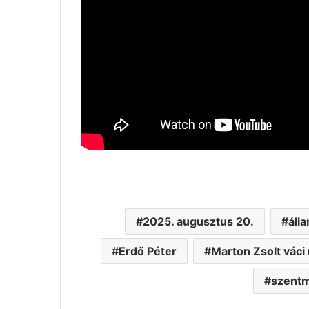
2025. augusztus 20.
áll
Erdő Péter
Marton Zsolt vác
szentm