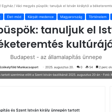
/
Egyház
/
Váci megyés püspök: tanuljuk el István királytól a béketeremté
z
Élet-mód
Kárpát-medence
Magyarország
Történelem
spök: tanuljuk el Ist
éketeremtés kultúrájá
Budapest - az államalapítás ünnepe
 Székelyföld Munkacsoport
2025. augusztus 20.
0
54
2 perc ol
 tartott szentmise előtt a Szent István-bazilikánál 2025. augusztus 20-án - Fotó:
ítás és Szent István király ünnepén tartott