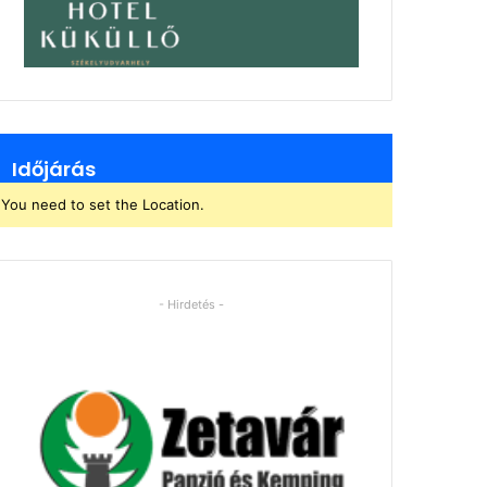
Időjárás
You need to set the Location.
- Hirdetés -