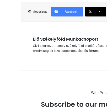
Facebook
X
Megosztás
Élő Székelyföld Munkacsoport
Civil szervezet, amely székelyföldi értékőrzéssel 
értelmiségiek laza csoportosulása és fóruma.
With Pro
Subscribe to our ma