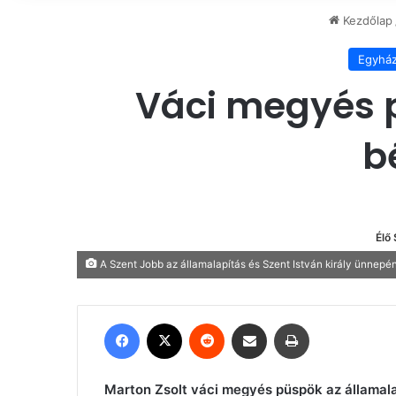
Kezdőlap
Egyhá
Váci megyés pü
b
Élő
A Szent Jobb az államalapítás és Szent István király ünnepén
Facebook
X
Reddit
Megosztás email-ben
Nyomtatás
Marton Zsolt váci megyés püspök az államalap