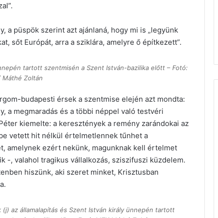
al”.
, a püspök szerint azt ajánlaná, hogy mi is „legyünk
t, sőt Európát, arra a sziklára, amelyre ő építkezett”.
nnepén tartott szentmisén a Szent István-bazilika előtt – Fotó:
 Máthé Zoltán
ergom-budapesti érsek a szentmise elején azt mondta:
y, a megmaradás és a többi néppel való testvéri
Péter kiemelte: a keresztények a remény zarándokai az
 vetett hit nélkül értelmetlennek tűnhet a
et, amelynek ezért nekünk, magunknak kell értelmet
 -, valahol tragikus vállalkozás, sziszifuszi küzdelem.
enben hiszünk, aki szeret minket, Krisztusban
a.
j) az államalapítás és Szent István király ünnepén tartott