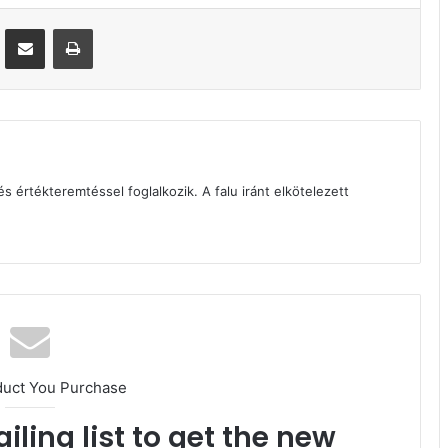
Megosztás email-ben
Nyomtatás
és értékteremtéssel foglalkozik. A falu iránt elkötelezett
duct You Purchase
iling list to get the new