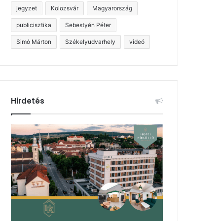
jegyzet
Kolozsvár
Magyarország
publicisztika
Sebestyén Péter
Simó Márton
Székelyudvarhely
videó
Hirdetés