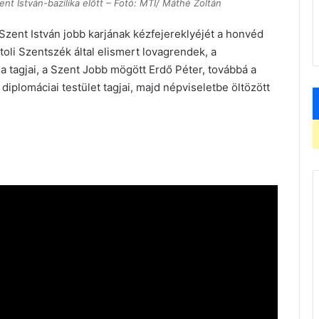
t István-bazilika előtt – Fotó: MTI/ Máthé Zoltán
Szent István jobb karjának kézfejereklyéjét a honvéd
oli Szentszék által elismert lovagrendek, a
a tagjai, a Szent Jobb mögött Erdő Péter, továbbá a
 diplomáciai testület tagjai, majd népviseletbe öltözött