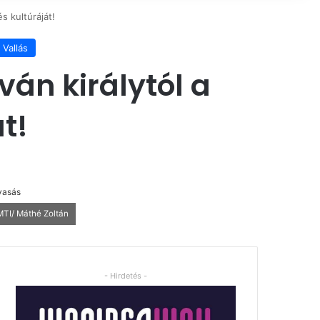
s kultúráját!
Vallás
ván királytól a
t!
vasás
 MTI/ Máthé Zoltán
- Hirdetés -