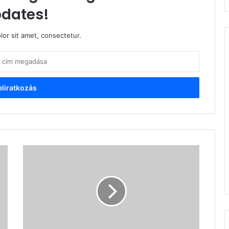
dates!
or sit amet, consectetur.
Benne
vagyok
a
tévében!