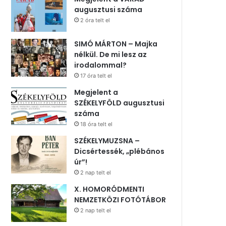
augusztusi száma
2 óra telt el
SIMÓ MÁRTON – Majka
nélkül. De mi lesz az
irodalommal?
17 óra telt el
Megjelent a
SZÉKELYFÖLD augusztusi
száma
18 óra telt el
SZÉKELYMUZSNA –
Dicsértessék, „plébános
úr”!
2 nap telt el
X. HOMORÓDMENTI
NEMZETKÖZI FOTÓTÁBOR
2 nap telt el