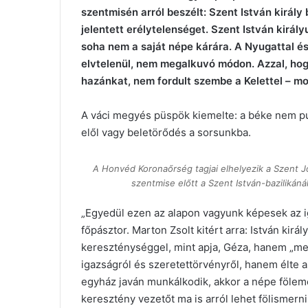
szentmisén arról beszélt: Szent István királ
jelentett erélytelenséget. Szent István kirá
soha nem a saját népe kárára. A Nyugattal és
elvtelenül, nem megalkuvó módon. Azzal, hog
hazánkat, nem fordult szembe a Kelettel – m
A váci megyés püspök kiemelte: a béke nem p
elől vagy beletörődés a sorsunkba.
A Honvéd Koronaőrség tagjai elhelyezik a Szent Jo
szentmise előtt a Szent István-bazilikán
„Egyedül ezen az alapon vagyunk képesek az ig
főpásztor. Marton Zsolt kitért arra: István kir
kereszténységgel, mint apja, Géza, hanem „meg
igazságról és szeretettörvényről, hanem élte a
egyház javán munkálkodik, akkor a népe fölemel
keresztény vezetőt ma is arról lehet fölisme