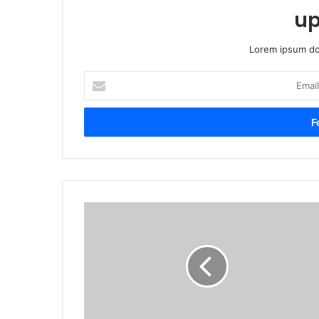
up
Lorem ipsum dol
Email
cím
megadása
Sulyok
Tamás
államfő
Bonchidára,
Válaszútra
és
Kolozsvárra
látogatott