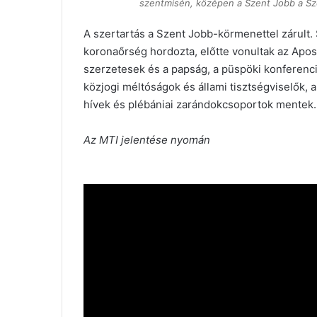
szentmisén, középen a Szent Jobb a Szen
A szertartás a Szent Jobb-körmenettel zárult. 
koronaőrség hordozta, előtte vonultak az Apost
szerzetesek és a papság, a püspöki konferenci
közjogi méltóságok és állami tisztségviselők, a
hívek és plébániai zarándokcsoportok mentek.
Az MTI jelentése nyomán