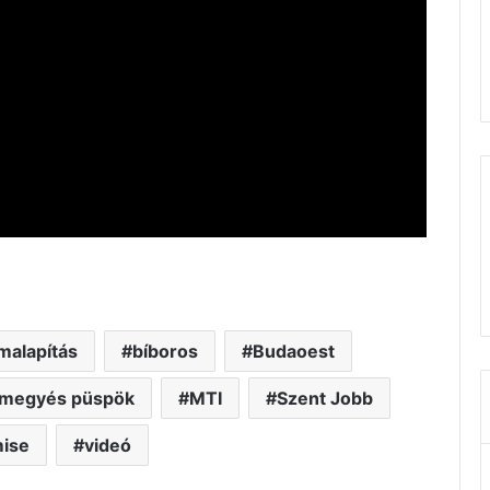
amalapítás
bíboros
Budaoest
i megyés püspök
MTI
Szent Jobb
ise
videó