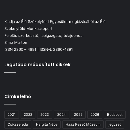
Kiadja az Élő Székelyföld Egyesület megbízásából az Élő
Székelyföld Munkacsoport
Felelős szerkesztő, lapigazgató, tulajdonos:
Simó Márton
ISSN 2360 – 4891 | ISSN-L 2360-4891
Legutóbb módosított cikkek
Címkefelhő
2021
2022
2023
2024
2025
2026
Budapest
Csíkszereda
Hargita Népe
Haáz Rezső Múzeum
jegyzet