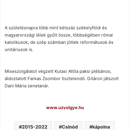
A születésnapra több mint kétszáz székelyföldi és
magyarországi lélek gyűlt össze, többségében római
katolikusok, de szép számban jöttek reformátusok és
unitáriusok is.
Miseszolgálatot végzett Kutasi Attila paksi plébános,
áldoztatott Farkas Zsombor tisztelendő. Gitáron játszott
Dani Mária zenetanár.
www.uzvolgye.hu
2015-2022
Csinód
kápolna