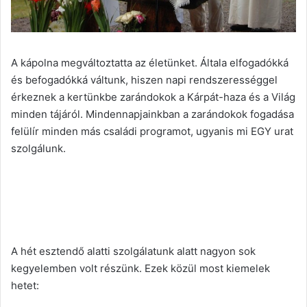
A kápolna megváltoztatta az életünket. Általa elfogadókká
és befogadókká váltunk, hiszen napi rendszerességgel
érkeznek a kertünkbe zarándokok a Kárpát-haza és a Világ
minden tájáról. Mindennapjainkban a zarándokok fogadása
felülír minden más családi programot, ugyanis mi EGY urat
szolgálunk.
A hét esztendő alatti szolgálatunk alatt nagyon sok
kegyelemben volt részünk. Ezek közül most kiemelek
hetet: