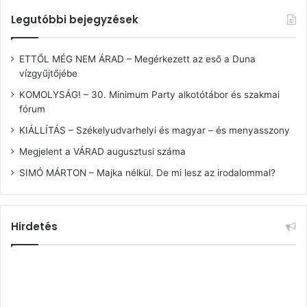
Legutóbbi bejegyzések
ETTŐL MÉG NEM ÁRAD – Megérkezett az eső a Duna
vízgyűjtőjébe
KOMOLYSÁG! – 30. Minimum Party alkotótábor és szakmai
fórum
KIÁLLÍTÁS – Székelyudvarhelyi és magyar – és menyasszony
Megjelent a VÁRAD augusztusi száma
SIMÓ MÁRTON – Majka nélkül. De mi lesz az irodalommal?
Hirdetés