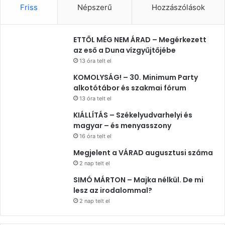
Friss
Népszerű
Hozzászólások
ETTŐL MÉG NEM ÁRAD – Megérkezett
az eső a Duna vízgyűjtőjébe
13 óra telt el
KOMOLYSÁG! – 30. Minimum Party
alkotótábor és szakmai fórum
13 óra telt el
KIÁLLÍTÁS – Székelyudvarhelyi és
magyar – és menyasszony
16 óra telt el
Megjelent a VÁRAD augusztusi száma
2 nap telt el
SIMÓ MÁRTON – Majka nélkül. De mi
lesz az irodalommal?
2 nap telt el