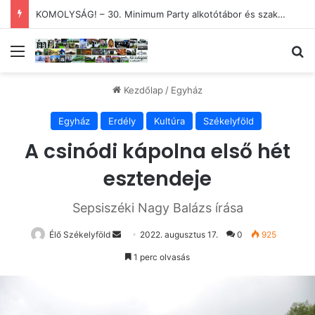
KOMOLYSÁG! – 30. Minimum Party alkotótábor és szakmai fórum
Menü
Ke
Kezdőlap
/
Egyház
Egyház
Erdély
Kultúra
Székelyföld
A csinódi kápolna első hét
esztendeje
Sepsiszéki Nagy Balázs írása
Send
Élő Székelyföld
2022. augusztus 17.
0
925
an
1 perc olvasás
email