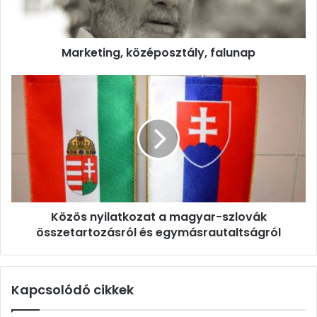
Marketing, középosztály, falunap
Közös
nyilatkozat
a
magyar-
szlovák
összetartozásról
és
egymásrautaltságról
Közös nyilatkozat a magyar-szlovák
összetartozásról és egymásrautaltságról
Kapcsolódó cikkek