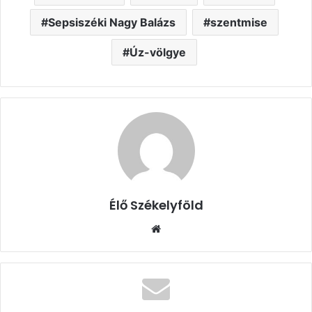
Sepsiszéki Nagy Balázs
szentmise
Úz-völgye
Élő Székelyföld
Honlap