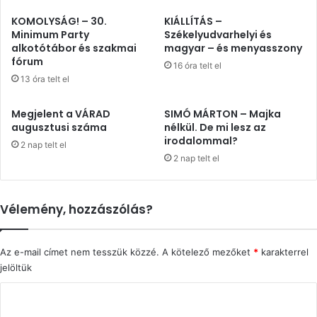
KOMOLYSÁG! – 30.
KIÁLLÍTÁS –
Minimum Party
Székelyudvarhelyi és
alkotótábor és szakmai
magyar – és menyasszony
fórum
16 óra telt el
13 óra telt el
Megjelent a VÁRAD
SIMÓ MÁRTON – Majka
augusztusi száma
nélkül. De mi lesz az
irodalommal?
2 nap telt el
2 nap telt el
Vélemény, hozzászólás?
Az e-mail címet nem tesszük közzé.
A kötelező mezőket
*
karakterrel
jelöltük
H
o