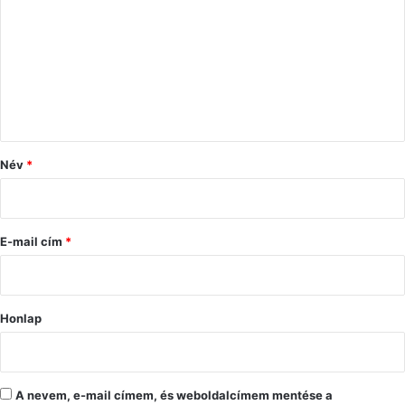
z
z
á
s
z
ó
Név
*
l
á
s
E-mail cím
*
*
Honlap
A nevem, e-mail címem, és weboldalcímem mentése a