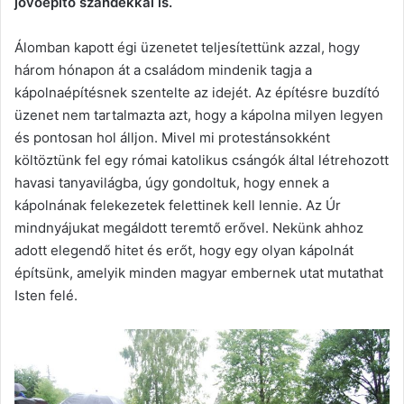
jövőépítő szándékkal is.
Álomban kapott égi üzenetet teljesítettünk azzal, hogy
három hónapon át a családom mindenik tagja a
kápolnaépítésnek szentelte az idejét. Az építésre buzdító
üzenet nem tartalmazta azt, hogy a kápolna milyen legyen
és pontosan hol álljon. Mivel mi protestánsokként
költöztünk fel egy római katolikus csángók által létrehozott
havasi tanyavilágba, úgy gondoltuk, hogy ennek a
kápolnának felekezetek felettinek kell lennie. Az Úr
mindnyájukat megáldott teremtő erővel. Nekünk ahhoz
adott elegendő hitet és erőt, hogy egy olyan kápolnát
építsünk, amelyik minden magyar embernek utat mutathat
Isten felé.