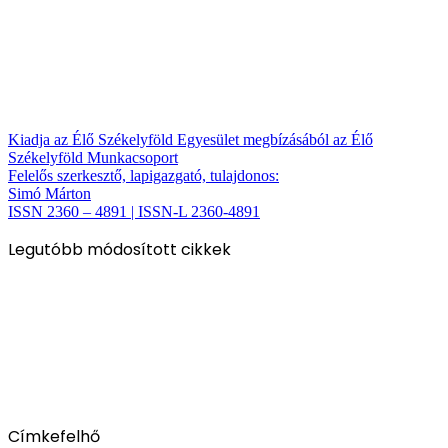
Kiadja az Élő Székelyföld Egyesület megbízásából az Élő
Székelyföld Munkacsoport
Felelős szerkesztő, lapigazgató, tulajdonos:
Simó Márton
ISSN 2360 – 4891 | ISSN-L 2360-4891
Legutóbb módosított cikkek
Címkefelhő