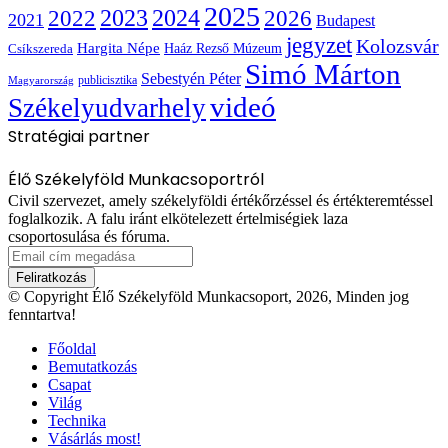
2025
2022
2023
2024
2026
2021
Budapest
jegyzet
Kolozsvár
Hargita Népe
Haáz Rezső Múzeum
Csíkszereda
Simó Márton
Sebestyén Péter
publicisztika
Magyarország
videó
Székelyudvarhely
Stratégiai partner
Élő Székelyföld Munkacsoportról
Civil szervezet, amely székelyföldi értékőrzéssel és értékteremtéssel
foglalkozik. A falu iránt elkötelezett értelmiségiek laza
csoportosulása és fóruma.
Email
cím
megadása
© Copyright Élő Székelyföld Munkacsoport, 2026, Minden jog
fenntartva!
Főoldal
Bemutatkozás
Csapat
Világ
Technika
Vásárlás most!