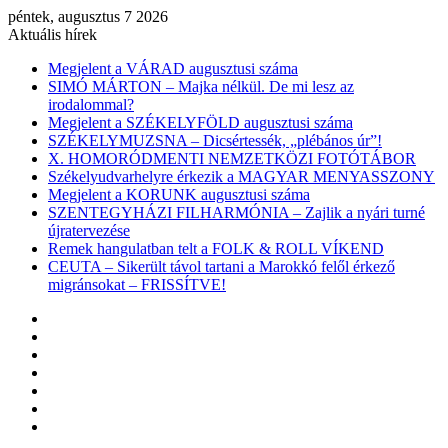
péntek, augusztus 7 2026
Aktuális hírek
Megjelent a VÁRAD augusztusi száma
SIMÓ MÁRTON – Majka nélkül. De mi lesz az
irodalommal?
Megjelent a SZÉKELYFÖLD augusztusi száma
SZÉKELYMUZSNA – Dicsértessék, „plébános úr”!
X. HOMORÓDMENTI NEMZETKÖZI FOTÓTÁBOR
Székelyudvarhelyre érkezik a MAGYAR MENYASSZONY
Megjelent a KORUNK augusztusi száma
SZENTEGYHÁZI FILHARMÓNIA – Zajlik a nyári turné
újratervezése
Remek hangulatban telt a FOLK & ROLL VÍKEND
CEUTA – Sikerült távol tartani a Marokkó felől érkező
migránsokat – FRISSÍTVE!
Facebook
X
YouTube
Instagram
Belépés
Véletlen
cikk
Oldalsáv