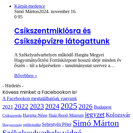
Kárpát-medence
Simó Márton
2024. november 16.
0
95
Csíkszentmiklósra és
Csíkszépvízre látogattunk
A Székelyudvarhelyen működő Hargita Megyei
Hagyományőrzési Forrásközpont hosszú ideje minden év
őszén – túl a képzéseken – tanulmányutat szervez a…
Bővebben »
- Hirdetés -
Kövess minket a Facebookon is!
A Facebookon megtalálhatóak vagyunk
2025
2022
2023
2024
2026
2021
Budapest
jegyzet
Kolozsvár
Hargita Népe
Haáz Rezső Múzeum
Csíkszereda
Simó Márton
Sebestyén Péter
publicisztika
Magyarország
videó
Székelyudvarhely