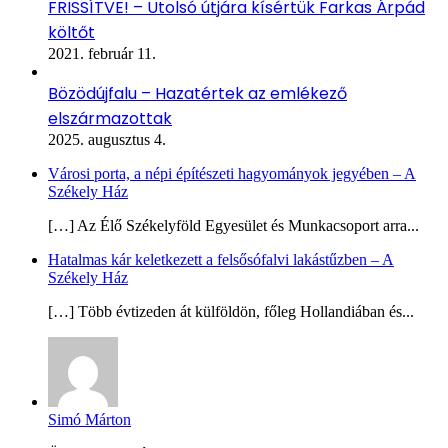
FRISSÍTVE! – Utolsó útjára kísértük Farkas Árpád
költőt
2021. február 11.
Bözödújfalu – Hazatértek az emlékező
elszármazottak
2025. augusztus 4.
Városi porta, a népi építészeti hagyományok jegyében – A
Székely Ház
[…] Az Élő Székelyföld Egyesület és Munkacsoport arra...
Hatalmas kár keletkezett a felsősófalvi lakástűzben – A
Székely Ház
[…] Több évtizeden át külföldön, főleg Hollandiában és...
Simó Márton