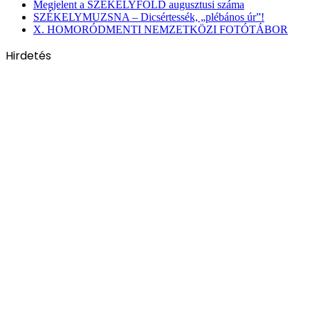
Megjelent a SZÉKELYFÖLD augusztusi száma
SZÉKELYMUZSNA – Dicsértessék, „plébános úr”!
X. HOMORÓDMENTI NEMZETKÖZI FOTÓTÁBOR
Hirdetés