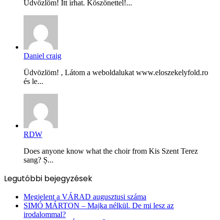
Üdvözlöm! Itt írhat. Köszönettel!...
Daniel craig
Üdvözlöm! , Látom a weboldalukat www.eloszekelyfold.ro
és le...
RDW
Does anyone know what the choir from Kis Szent Terez
sang? Ș...
Legutóbbi bejegyzések
Megjelent a VÁRAD augusztusi száma
SIMÓ MÁRTON – Majka nélkül. De mi lesz az
irodalommal?