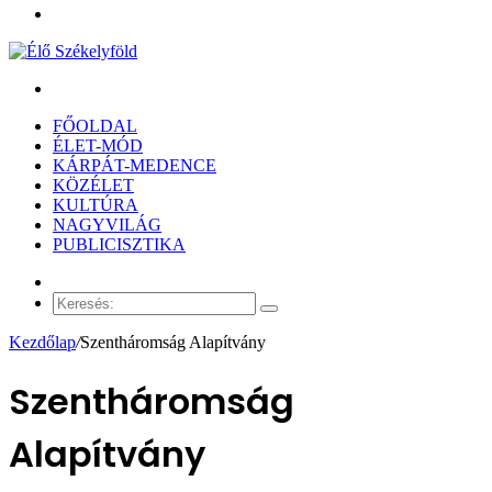
Menü
Keresés:
FŐOLDAL
ÉLET-MÓD
KÁRPÁT-MEDENCE
KÖZÉLET
KULTÚRA
NAGYVILÁG
PUBLICISZTIKA
Véletlen
cikk
Keresés:
Kezdőlap
/
Szentháromság Alapítvány
Szentháromság
Alapítvány