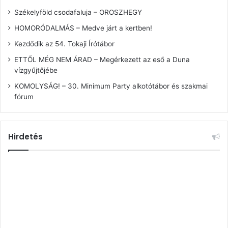
Székelyföld csodafaluja – OROSZHEGY
HOMORÓDALMÁS – Medve járt a kertben!
Kezdődik az 54. Tokaji Írótábor
ETTŐL MÉG NEM ÁRAD – Megérkezett az eső a Duna
vízgyűjtőjébe
KOMOLYSÁG! – 30. Minimum Party alkotótábor és szakmai
fórum
Hirdetés