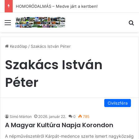
HOMORÓDALMÁS – Medve járt a kertben!
Menü
Ke
Kezdőlap
/
Szakács István Péter
Szakács István
Péter
Civilszféra
Simó Márton
2026. január 22.
0
785
A Magyar Kultúra Napja Korondon
A népművészetéről Kárpát-medence szerte ismert nagyközség