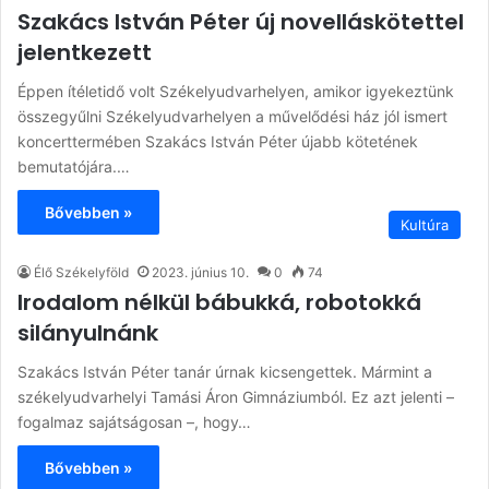
Szakács István Péter új novelláskötettel
jelentkezett
Éppen ítéletidő volt Székelyudvarhelyen, amikor igyekeztünk
összegyűlni Székelyudvarhelyen a művelődési ház jól ismert
koncerttermében Szakács István Péter újabb kötetének
bemutatójára.…
Bővebben »
Kultúra
Élő Székelyföld
2023. június 10.
0
74
Irodalom nélkül bábukká, robotokká
silányulnánk
Szakács István Péter tanár úrnak kicsengettek. Mármint a
székelyudvarhelyi Tamási Áron Gimnáziumból. Ez azt jelenti –
fogalmaz sajátságosan –, hogy…
Bővebben »