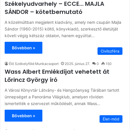
Székelyudvarhely – ECCE… MAJLA
SÁNDOR – kötetbemutató
A közelmúltban megjelent kiadvány, amely nem csupán Majla
Sándor (1960-2015) költő, könyvkiadó, szerkesztő életútját
követi végig kétszáz oldalon, hanem egyúttal…
Bővebben »
Civilszféra
Élő Székelyföld Munkacsoport
2025. június 27.
0
150
Wass Albert Emlékdíjat vehetett át
Lőrincz György író
A Városi Könyvtár Látvány- és Hangzóanyag Tárában tartott
ünnepséget a Panoráma Világklub, amelyen röviden
ismertették e szervezet működését, annak Wass…
Bővebben »
Élet-mód