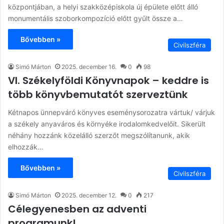
központjában, a helyi szakközépiskola új épülete előtt álló
monumentális szoborkompozíció előtt gyűlt össze a…
Bővebben »
Civilszféra
Simó Márton
2025. december 16.
0
98
VI. Székelyföldi Könyvnapok – keddre is
több könyvbemutatót szerveztünk
Kétnapos ünnepváró könyves eseménysorozatra vártuk/ várjuk
a székely anyaváros és környéke irodalomkedvelőit. Sikerült
néhány hozzánk közelálló szerzőt megszólítanunk, akik
elhozzák…
Bővebben »
Civilszféra
Simó Márton
2025. december 12.
0
217
Célegyenesben az adventi
programunk!