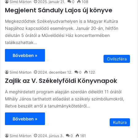
Simó Márton
2025. január 21.
0
108
Megjelent Sánduly Lajos új könyve
Megkezdődtek Székelyudvarhelyen is a Magyar Kultúra
Napjához kapcsolódó események. Január 20-án, hétfőn
délután 5 órától a Művelődési Ház koncerttermében
találkozhattak…
Bővebben »
Civilszféra
Simó Márton
2024. december 12.
0
122
Zajlik az V. Székelyföldi Könyvnapok
A meghirdetett program alapján szerdán délelőtt 11 órától
Mihály János tarthatott előadást a székely szimbólumokról,
illetve beszélt arról a tanulmánykötetéről…
Bővebben »
Kultúra
Simó Márton
2024. június 3.
0
161