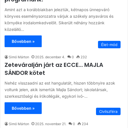
Amint azt a korábbiakban jeleztük, kétnapos ünnepváró
könyves eseménysorozatra várjuk a székely anyaváros és
környéke irodalomkedvelőit. Sikerült néhány hozzánk
közelálló…
Bővebben »
Élet-mód
Simó Márton
2025. december 4.
0
232
Zeteváralján járt az ECCE… MAJLA
SÁNDOR kötet
Nehéz visszaadni az est hangulatát, hiszen többnyire azok
voltunk jelen, akik ismertük Majla Sándort; iskolatársak,
szerkesztőségi és írókollégák, egykori ivó-…
Bővebben »
Civilszféra
Simó Márton
2025. november 21.
0
234