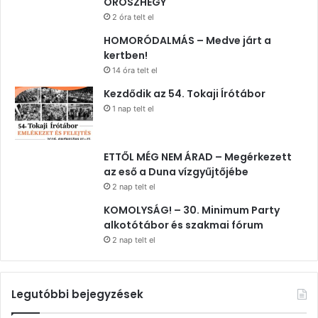
OROSZHEGY
2 óra telt el
HOMORÓDALMÁS – Medve járt a
kertben!
14 óra telt el
Kezdődik az 54. Tokaji Írótábor
1 nap telt el
ETTŐL MÉG NEM ÁRAD – Megérkezett
az eső a Duna vízgyűjtőjébe
2 nap telt el
KOMOLYSÁG! – 30. Minimum Party
alkotótábor és szakmai fórum
2 nap telt el
Legutóbbi bejegyzések