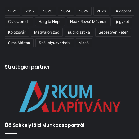
2021
2022
2023
2024
2025
2026
Budapest
Csíkszereda
Hargita Népe
Haáz Rezső Múzeum
jegyzet
Kolozsvár
Magyarország
publicisztika
Sebestyén Péter
Simó Márton
Székelyudvarhely
videó
Stratégiai partner
Élő Székelyföld Munkacsoportról