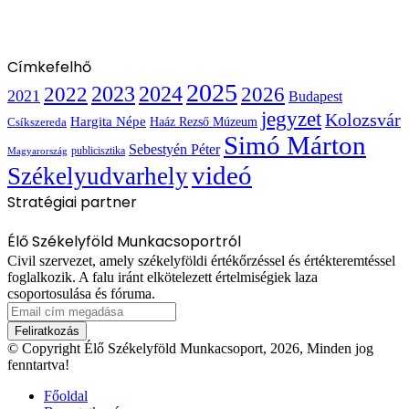
Címkefelhő
2025
2022
2023
2024
2026
2021
Budapest
jegyzet
Kolozsvár
Hargita Népe
Haáz Rezső Múzeum
Csíkszereda
Simó Márton
Sebestyén Péter
publicisztika
Magyarország
videó
Székelyudvarhely
Stratégiai partner
Élő Székelyföld Munkacsoportról
Civil szervezet, amely székelyföldi értékőrzéssel és értékteremtéssel
foglalkozik. A falu iránt elkötelezett értelmiségiek laza
csoportosulása és fóruma.
Email
cím
megadása
© Copyright Élő Székelyföld Munkacsoport, 2026, Minden jog
fenntartva!
Főoldal