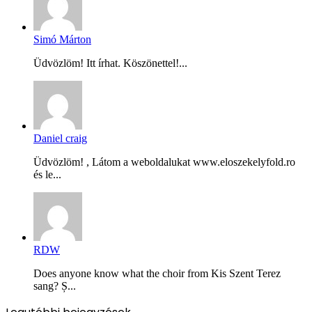
Simó Márton
Üdvözlöm! Itt írhat. Köszönettel!...
Daniel craig
Üdvözlöm! , Látom a weboldalukat www.eloszekelyfold.ro
és le...
RDW
Does anyone know what the choir from Kis Szent Terez
sang? Ș...