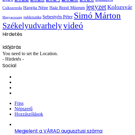
jegyzet
Kolozsvár
Hargita Népe
Haáz Rezső Múzeum
Csíkszereda
Simó Márton
Sebestyén Péter
publicisztika
Magyarország
videó
Székelyudvarhely
Hirdetés
Időjárás
You need to set the Location.
- Hirdetés -
Social
Facebook
X
YouTube
Instagram
Friss
Népszerű
Hozzászólások
Megjelent a VÁRAD augusztusi száma