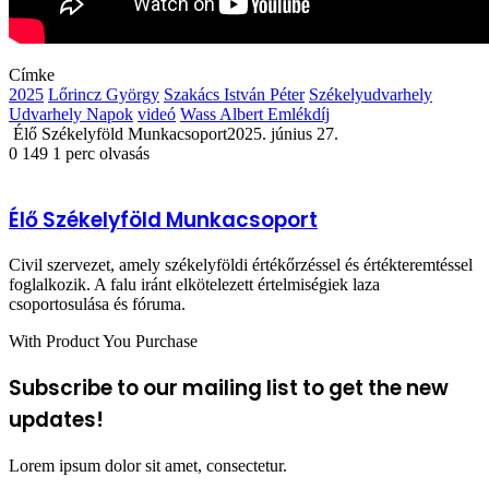
Címke
2025
Lőrincz György
Szakács István Péter
Székelyudvarhely
Udvarhely Napok
videó
Wass Albert Emlékdíj
Élő Székelyföld Munkacsoport
2025. június 27.
0
149
1 perc olvasás
Élő Székelyföld Munkacsoport
Civil szervezet, amely székelyföldi értékőrzéssel és értékteremtéssel
foglalkozik. A falu iránt elkötelezett értelmiségiek laza
csoportosulása és fóruma.
With Product You Purchase
Subscribe to our mailing list to get the new
updates!
Lorem ipsum dolor sit amet, consectetur.