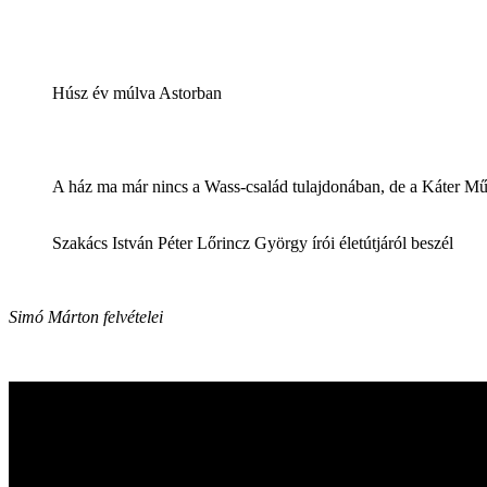
Húsz év múlva Astorban
A ház ma már nincs a Wass-család tulajdonában, de a Káter Műhe
Szakács István Péter Lőrincz György írói életútjáról beszél
Simó Márton felvételei