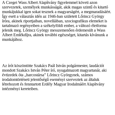
A Czegei Wass Albert Alapítvány figyelemmel követi azon
szervezetek, személyek munkásságát, akik magas szintű és kitartó
munkájukkal igen sokat tesznek a magyarságért, a megmaradásáért.
Így esett a választás idén az 1946-ban született Lőrincz György
íróra, akinek riportjaiban, novelláiban, szociografikus elemeket is
tartalmazó regényeiben a székelyföldi ember, a változó életforma
jelenik meg. Lőrincz György messzemenően érdemesült a Wass
Albert Emlékdíjra, akinek további egészséget, kitartás kívánunk a
munkájához.
Az írót köszöntötte Szakács Paál István polgármester, laudációt
mondott Szakács István Péter író, nyugalmazott magyartanár, aki
évtizedek óta „harcostársa” Lőrincz Györgynek, számos
irodalomtörténeti jelentőségű eseményt szerveztek az általuk
létrehozott és fenntartott Erdély Magyar Irodalmáért Alapítvány
intézményi kereteiben.