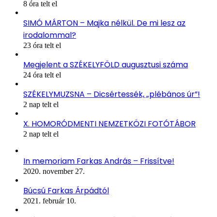
8 óra telt el
SIMÓ MÁRTON – Majka nélkül. De mi lesz az
irodalommal?
23 óra telt el
Megjelent a SZÉKELYFÖLD augusztusi száma
24 óra telt el
SZÉKELYMUZSNA – Dicsértessék, „plébános úr”!
2 nap telt el
X. HOMORÓDMENTI NEMZETKÖZI FOTÓTÁBOR
2 nap telt el
In memoriam Farkas András – Frissítve!
2020. november 27.
Búcsú Farkas Árpádtól
2021. február 10.