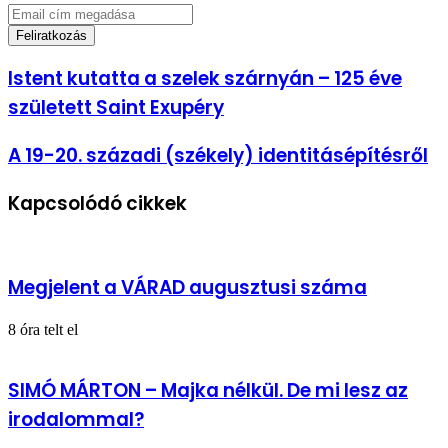
Email
cím
megadása
Istent
Istent kutatta a szelek szárnyán – 125 éve
kutatta
született Saint Exupéry
a
szelek
szárnyán
A
A 19-20. századi (székely) identitásépítésről
–
19-
125
20.
éve
Kapcsolódó cikkek
századi
született
(székely)
Saint
identitásépítésről
Exupéry
Megjelent a VÁRAD augusztusi száma
8 óra telt el
SIMÓ MÁRTON – Majka nélkül. De mi lesz az
irodalommal?