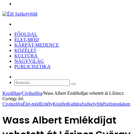
Menü
Keresés:
FŐOLDAL
ÉLET-MÓD
KÁRPÁT-MEDENCE
KÖZÉLET
KULTÚRA
NAGYVILÁG
PUBLICISZTIKA
Véletlen
cikk
Keresés:
Kezdőlap
/
Civilszféra
/
Wass Albert Emlékdíjat vehetett át Lőrincz
György író
Civilszféra
Élet-mód
Erdély
Közélet
Kultúra
Székelyföld
Szépirodalom
Wass Albert Emlékdíjat