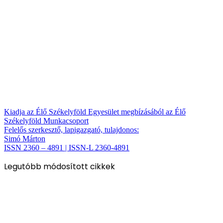
Kiadja az Élő Székelyföld Egyesület megbízásából az Élő
Székelyföld Munkacsoport
Felelős szerkesztő, lapigazgató, tulajdonos:
Simó Márton
ISSN 2360 – 4891 | ISSN-L 2360-4891
Legutóbb módosított cikkek