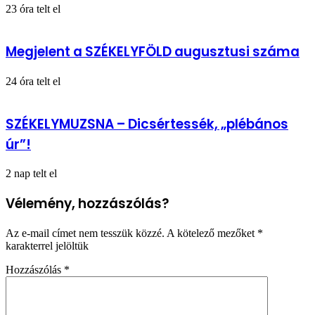
23 óra telt el
Megjelent a SZÉKELYFÖLD augusztusi száma
24 óra telt el
SZÉKELYMUZSNA – Dicsértessék, „plébános
úr”!
2 nap telt el
Vélemény, hozzászólás?
Az e-mail címet nem tesszük közzé.
A kötelező mezőket
*
karakterrel jelöltük
Hozzászólás
*