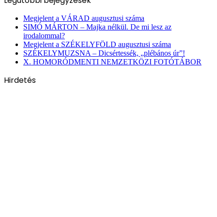
Legutóbbi bejegyzések
Megjelent a VÁRAD augusztusi száma
SIMÓ MÁRTON – Majka nélkül. De mi lesz az
irodalommal?
Megjelent a SZÉKELYFÖLD augusztusi száma
SZÉKELYMUZSNA – Dicsértessék, „plébános úr”!
X. HOMORÓDMENTI NEMZETKÖZI FOTÓTÁBOR
Hirdetés