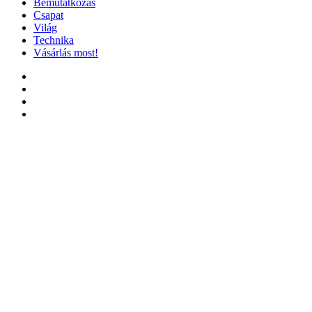
Bemutatkozás
Csapat
Világ
Technika
Vásárlás most!
Facebook
X
YouTube
Instagram
Facebook
X
WhatsApp
Telegram
Viber
'Fel
a
tetejéhez'
gomb