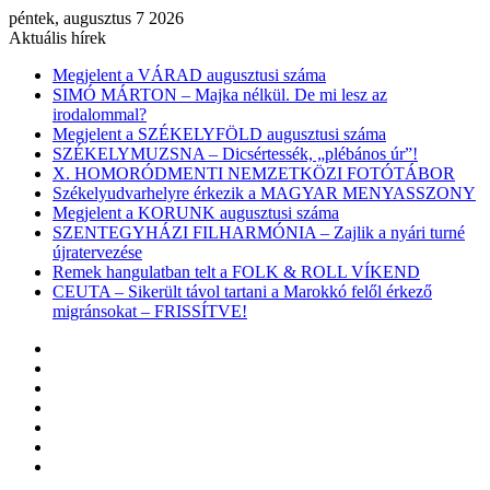
péntek, augusztus 7 2026
Aktuális hírek
Megjelent a VÁRAD augusztusi száma
SIMÓ MÁRTON – Majka nélkül. De mi lesz az
irodalommal?
Megjelent a SZÉKELYFÖLD augusztusi száma
SZÉKELYMUZSNA – Dicsértessék, „plébános úr”!
X. HOMORÓDMENTI NEMZETKÖZI FOTÓTÁBOR
Székelyudvarhelyre érkezik a MAGYAR MENYASSZONY
Megjelent a KORUNK augusztusi száma
SZENTEGYHÁZI FILHARMÓNIA – Zajlik a nyári turné
újratervezése
Remek hangulatban telt a FOLK & ROLL VÍKEND
CEUTA – Sikerült távol tartani a Marokkó felől érkező
migránsokat – FRISSÍTVE!
Facebook
X
YouTube
Instagram
Belépés
Véletlen
cikk
Oldalsáv