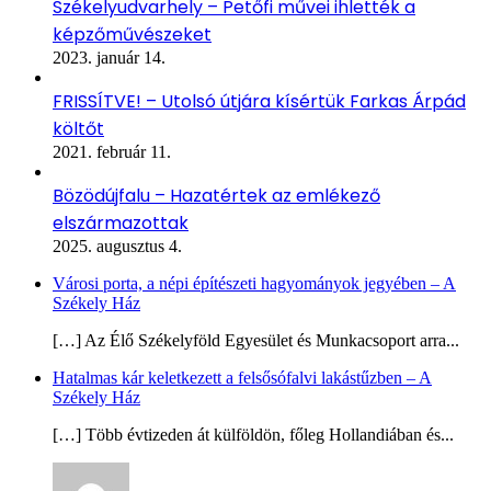
Székelyudvarhely – Petőfi művei ihlették a
képzőművészeket
2023. január 14.
FRISSÍTVE! – Utolsó útjára kísértük Farkas Árpád
költőt
2021. február 11.
Bözödújfalu – Hazatértek az emlékező
elszármazottak
2025. augusztus 4.
Városi porta, a népi építészeti hagyományok jegyében – A
Székely Ház
[…] Az Élő Székelyföld Egyesület és Munkacsoport arra...
Hatalmas kár keletkezett a felsősófalvi lakástűzben – A
Székely Ház
[…] Több évtizeden át külföldön, főleg Hollandiában és...