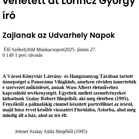
vehetett át Lőrincz György
író
Zajlanak az Udvarhely Napok
Élő Székelyföld Munkacsoport
2025. június 27.
0
149
1 perc olvasás
A Városi Könyvtár Látvány- és Hangzóanyag Tárában tartott
ünnepséget a Panoráma Világklub, amelyen röviden ismertették
e szervezet működését, annak Wass Albert életművéhez
kapcsolódó tevékenységét. Egyebek mellett szemelvényeket
láthattunk Szalay Róbert filmjeiből, aki még életében (1995),
Fenyőktől a pálmafákig címmel készített portréfilmet az íróról,
majd húsz évvel később visszatért Floridába, Astorba, ahol még
mindig áll a ház, ahol az író élt.
Jelenet Szalay Attila filmjéből (1995)