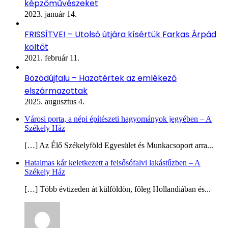
képzőművészeket
2023. január 14.
FRISSÍTVE! – Utolsó útjára kísértük Farkas Árpád
költőt
2021. február 11.
Bözödújfalu – Hazatértek az emlékező
elszármazottak
2025. augusztus 4.
Városi porta, a népi építészeti hagyományok jegyében – A
Székely Ház
[…] Az Élő Székelyföld Egyesület és Munkacsoport arra...
Hatalmas kár keletkezett a felsősófalvi lakástűzben – A
Székely Ház
[…] Több évtizeden át külföldön, főleg Hollandiában és...