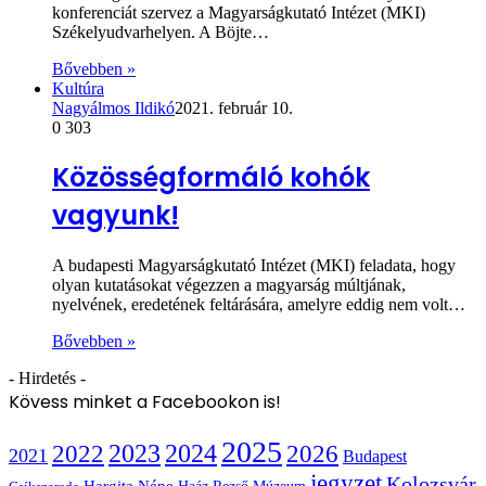
konferenciát szervez a Magyarságkutató Intézet (MKI)
Székelyudvarhelyen. A Böjte…
Bővebben »
Kultúra
Nagyálmos Ildikó
2021. február 10.
0
303
Közösségformáló kohók
vagyunk!
A budapesti Magyarságkutató Intézet (MKI) feladata, hogy
olyan kutatásokat végezzen a magyarság múltjának,
nyelvének, eredetének feltárására, amelyre eddig nem volt…
Bővebben »
- Hirdetés -
Kövess minket a Facebookon is!
2025
2022
2023
2024
2026
2021
Budapest
jegyzet
Kolozsvár