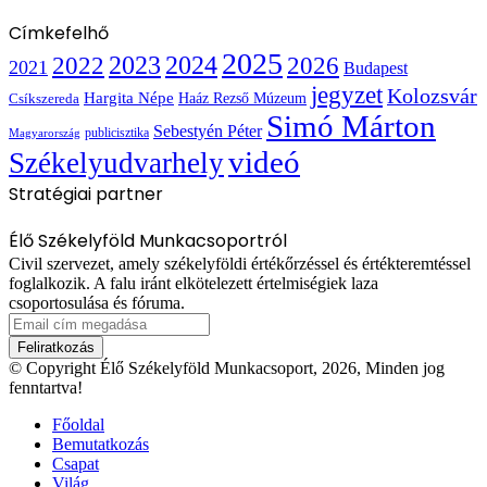
Címkefelhő
2025
2022
2023
2024
2026
2021
Budapest
jegyzet
Kolozsvár
Hargita Népe
Haáz Rezső Múzeum
Csíkszereda
Simó Márton
Sebestyén Péter
publicisztika
Magyarország
videó
Székelyudvarhely
Stratégiai partner
Élő Székelyföld Munkacsoportról
Civil szervezet, amely székelyföldi értékőrzéssel és értékteremtéssel
foglalkozik. A falu iránt elkötelezett értelmiségiek laza
csoportosulása és fóruma.
Email
cím
megadása
© Copyright Élő Székelyföld Munkacsoport, 2026, Minden jog
fenntartva!
Főoldal
Bemutatkozás
Csapat
Világ