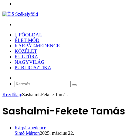
Menü
Keresés:
FŐOLDAL
ÉLET-MÓD
KÁRPÁT-MEDENCE
KÖZÉLET
KULTÚRA
NAGYVILÁG
PUBLICISZTIKA
Véletlen
cikk
Keresés:
Kezdőlap
/
Sashalmi-Fekete Tamás
Sashalmi-Fekete Tamás
Kárpát-medence
Simó Márton
2025. március 22.