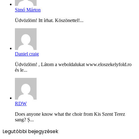
Simó Márton
Üdvözlöm! Itt írhat. Köszönettel!...
Daniel craig
Üdvözlöm! , Látom a weboldalukat www.eloszekelyfold.ro
és le...
RDW
Does anyone know what the choir from Kis Szent Terez
sang? Ș...
Legutóbbi bejegyzések