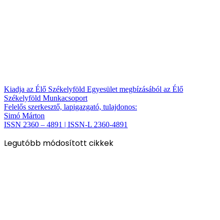
Kiadja az Élő Székelyföld Egyesület megbízásából az Élő
Székelyföld Munkacsoport
Felelős szerkesztő, lapigazgató, tulajdonos:
Simó Márton
ISSN 2360 – 4891 | ISSN-L 2360-4891
Legutóbb módosított cikkek