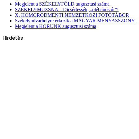
Megjelent a SZÉKELYFÖLD augusztusi száma
SZÉKELYMUZSNA – Dicsértessék, „plébános úr”!
X. HOMORÓDMENTI NEMZETKÖZI FOTÓTÁBOR
Székelyudvarhelyre érkezik a MAGYAR MENYASSZONY
Megjelent a KORUNK augusztusi száma
Hirdetés