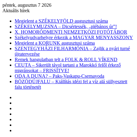
péntek, augusztus 7 2026
Aktuális hírek
Megjelent a SZÉKELYFÖLD augusztusi száma
SZÉKELYMUZSNA – Dicsértessék, „plébános úr”!
X. HOMORÓDMENTI NEMZETKÖZI FOTÓTÁBOR
Székelyudvarhelyre érkezik a MAGYAR MENYASSZONY
Megjelent a KORUNK augusztusi száma
SZENTEGYHÁZI FILHARMÓNIA – Zajlik a nyári turné
újratervezése
Remek hangulatban telt a FOLK & ROLL VÍKEND
CEUTA – Sikerült távol tartani a Marokkó felől érkező
migránsokat – FRISSÍTVE!
ODA A DUNA? – Paks-Vaskapu-Csernavoda
BÖZÖDÚJFALU – Kiállítás idézi fel a víz alá süllyesztett
falu történetét
Facebook
X
YouTube
Instagram
Belépés
Véletlen
cikk
Oldalsáv