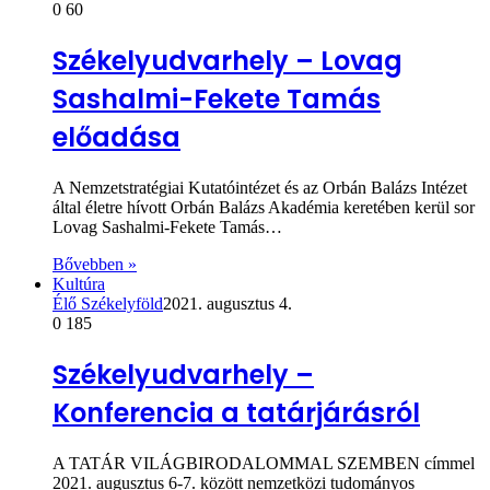
0
60
Székelyudvarhely – Lovag
Sashalmi-Fekete Tamás
előadása
A Nemzetstratégiai Kutatóintézet és az Orbán Balázs Intézet
által életre hívott Orbán Balázs Akadémia keretében kerül sor
Lovag Sashalmi-Fekete Tamás…
Bővebben »
Kultúra
Élő Székelyföld
2021. augusztus 4.
0
185
Székelyudvarhely –
Konferencia a tatárjárásról
A TATÁR VILÁGBIRODALOMMAL SZEMBEN címmel
2021. augusztus 6-7. között nemzetközi tudományos