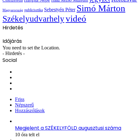
Hargita Népe
Haáz Rezső Múzeum
Csíkszereda
Simó Márton
Sebestyén Péter
publicisztika
Magyarország
videó
Székelyudvarhely
Hirdetés
Időjárás
You need to set the Location.
- Hirdetés -
Social
Facebook
X
YouTube
Instagram
Friss
Népszerű
Hozzászólások
Megjelent a SZÉKELYFÖLD augusztusi száma
10 óra telt el