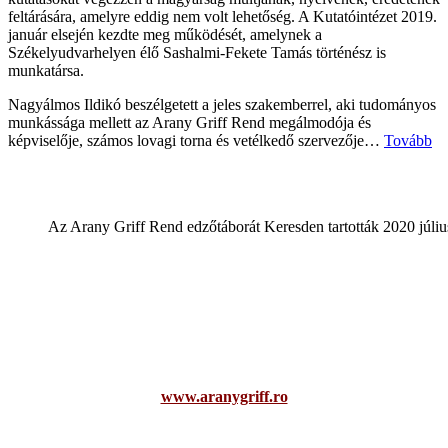
feltárására, amelyre eddig nem volt lehetőség. A Kutatóintézet 2019.
január elsején kezdte meg működését, amelynek a
Székelyudvarhelyen élő Sashalmi-Fekete Tamás történész is
munkatársa.
Nagyálmos Ildikó beszélgetett a jeles szakemberrel, aki tudományos
munkássága mellett az Arany Griff Rend megálmodója és
képviselője, számos lovagi torna és vetélkedő szervezője…
Tovább
Az Arany Griff Rend edzőtáborát Keresden tartották 2020 júli
www.aranygriff.ro