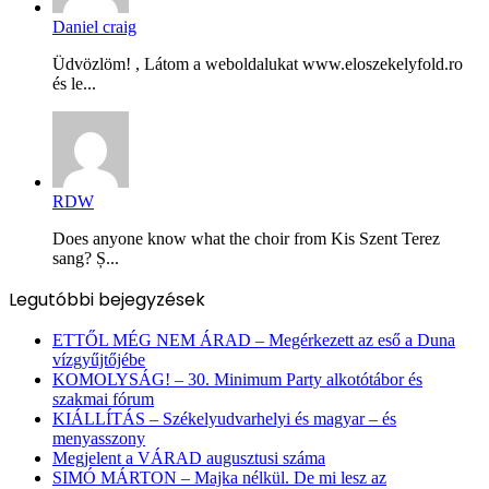
Daniel craig
Üdvözlöm! , Látom a weboldalukat www.eloszekelyfold.ro
és le...
RDW
Does anyone know what the choir from Kis Szent Terez
sang? Ș...
Legutóbbi bejegyzések
ETTŐL MÉG NEM ÁRAD – Megérkezett az eső a Duna
vízgyűjtőjébe
KOMOLYSÁG! – 30. Minimum Party alkotótábor és
szakmai fórum
KIÁLLÍTÁS – Székelyudvarhelyi és magyar – és
menyasszony
Megjelent a VÁRAD augusztusi száma
SIMÓ MÁRTON – Majka nélkül. De mi lesz az