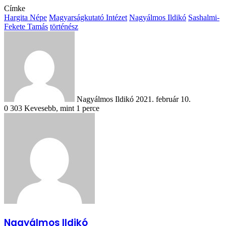
Címke
Hargita Népe
Magyarságkutató Intézet
Nagyálmos Ildikó
Sashalmi-
Fekete Tamás
történész
Send
an
email
Nagyálmos Ildikó
2021. február 10.
0
303
Kevesebb, mint 1 perce
Nagyálmos Ildikó