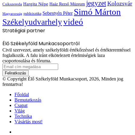
jegyzet
Kolozsvár
Hargita Népe
Haáz Rezső Múzeum
Csíkszereda
Simó Márton
Sebestyén Péter
publicisztika
Magyarország
videó
Székelyudvarhely
Stratégiai partner
Élő Székelyföld Munkacsoportról
Civil szervezet, amely székelyföldi értékőrzéssel és értékteremtéssel
foglalkozik. A falu iránt elkötelezett értelmiségiek laza
csoportosulása és fóruma.
Email
cím
megadása
© Copyright Élő Székelyföld Munkacsoport, 2026, Minden jog
fenntartva!
Főoldal
Bemutatkozás
Csapat
Világ
Technika
Vásárlás most!
Facebook