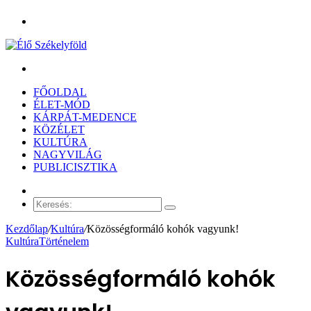
Menü
Keresés:
FŐOLDAL
ÉLET-MÓD
KÁRPÁT-MEDENCE
KÖZÉLET
KULTÚRA
NAGYVILÁG
PUBLICISZTIKA
Véletlen
cikk
Keresés:
Kezdőlap
/
Kultúra
/
Közösségformáló kohók vagyunk!
Kultúra
Történelem
Közösségformáló kohók