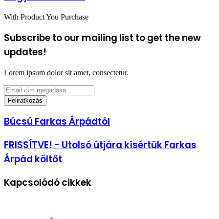
With Product You Purchase
Subscribe to our mailing list to get the new
updates!
Lorem ipsum dolor sit amet, consectetur.
Email
cím
megadása
Búcsú
Búcsú Farkas Árpádtól
Farkas
Árpádtól
FRISSÍTVE!
FRISSÍTVE! - Utolsó útjára kísértük Farkas
-
Árpád költőt
Utolsó
útjára
kísértük
Kapcsolódó cikkek
Farkas
Árpád
költőt