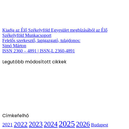
Kiadja az Élő Székelyföld Egyesület megbízásából az Élő
Székelyföld Munkacsoport
Felelős szerkesztő, lapigazgató, tulajdonos:
Simó Márton
ISSN 2360 – 4891 | ISSN-L 2360-4891
Legutóbb módosított cikkek
Címkefelhő
2025
2022
2023
2024
2026
2021
Budapest