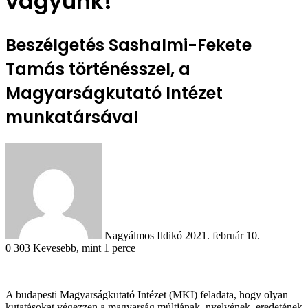
vagyunk!
Beszélgetés Sashalmi-Fekete
Tamás történésszel, a
Magyarságkutató Intézet
munkatársával
Send
an
email
Nagyálmos Ildikó
2021. február 10.
0
303
Kevesebb, mint 1 perce
A budapesti Magyarságkutató Intézet (MKI) feladata, hogy olyan
kutatásokat végezzen a magyarság múltjának, nyelvének, eredetének