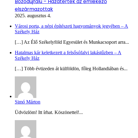
Bözödújfalu – Hazatértek az emlékező
elszármazottak
2025. augusztus 4.
Városi porta, a népi építészeti hagyományok jegyében – A
Székely Ház
[…] Az Élő Székelyföld Egyesület és Munkacsoport arra...
Hatalmas kár keletkezett a felsősófalvi lakástűzben – A
Székely Ház
[…] Több évtizeden át külföldön, főleg Hollandiában és...
Simó Márton
Üdvözlöm! Itt írhat. Köszönettel!...