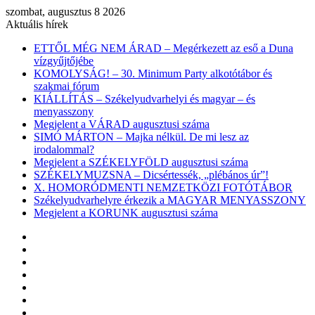
szombat, augusztus 8 2026
Aktuális hírek
ETTŐL MÉG NEM ÁRAD – Megérkezett az eső a Duna
vízgyűjtőjébe
KOMOLYSÁG! – 30. Minimum Party alkotótábor és
szakmai fórum
KIÁLLÍTÁS – Székelyudvarhelyi és magyar – és
menyasszony
Megjelent a VÁRAD augusztusi száma
SIMÓ MÁRTON – Majka nélkül. De mi lesz az
irodalommal?
Megjelent a SZÉKELYFÖLD augusztusi száma
SZÉKELYMUZSNA – Dicsértessék, „plébános úr”!
X. HOMORÓDMENTI NEMZETKÖZI FOTÓTÁBOR
Székelyudvarhelyre érkezik a MAGYAR MENYASSZONY
Megjelent a KORUNK augusztusi száma
Facebook
X
YouTube
Instagram
Belépés
Véletlen
cikk
Oldalsáv