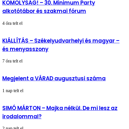
KOMOLYSÁG! – 30. Minimum Party
alkotótábor és szakmai fórum
4 óra telt el
KIÁLLÍTÁS – Székelyudvarhelyi és magyar –
és menyasszony
7 óra telt el
Megjelent a VÁRAD augusztusi száma
1 nap telt el
SIMÓ MÁRTON – Majka nélkül. De mi lesz az
irodalommal?
2 nap telt el