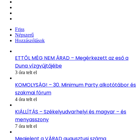
Facebook
X
YouTube
Instagram
Friss
Népszerű
Hozzászólások
ETTŐL MÉG NEM ÁRAD – Megérkezett az eső a
Duna vízgyűjtőjébe
3 óra telt el
KOMOLYSÁG! – 30. Minimum Party alkotótábor és
szakmai fórum
4 óra telt el
KIÁLLÍTÁS – Székelyudvarhelyi és magyar – és
menyasszony
7 óra telt el
Megjelent a VÁRAD augusztusi száma