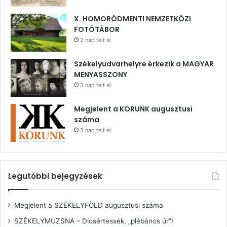
X. HOMORÓDMENTI NEMZETKÖZI
FOTÓTÁBOR
2 nap telt el
Székelyudvarhelyre érkezik a MAGYAR
MENYASSZONY
3 nap telt el
Megjelent a KORUNK augusztusi
száma
3 nap telt el
Legutóbbi bejegyzések
Megjelent a SZÉKELYFÖLD augusztusi száma
SZÉKELYMUZSNA – Dicsértessék, „plébános úr”!