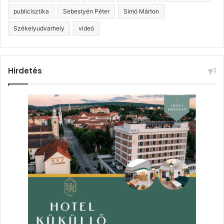
publicisztika
Sebestyén Péter
Simó Márton
Székelyudvarhely
videó
Hirdetés