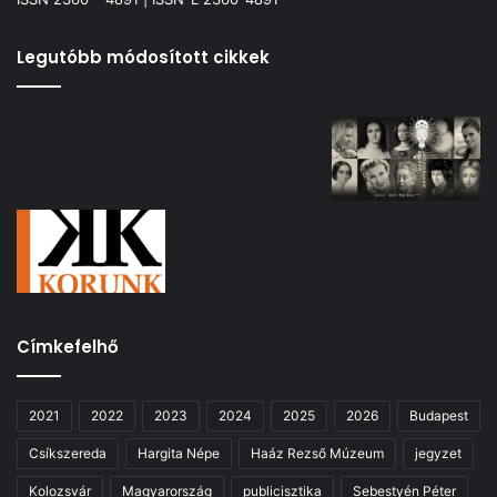
Legutóbb módosított cikkek
Címkefelhő
2021
2022
2023
2024
2025
2026
Budapest
Csíkszereda
Hargita Népe
Haáz Rezső Múzeum
jegyzet
Kolozsvár
Magyarország
publicisztika
Sebestyén Péter