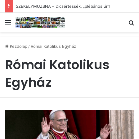
SZÉKELYMUZSNA – Dicsértessék, „plébános úr”!
Menü
Ke
Kezdőlap
/
Római Katolikus Egyház
Római Katolikus
Egyház