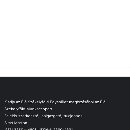
Kiadja az Élő Székelyföld Egyesület megbízásából az Élő
Székelyföld Munkacsoport
Felelős szerkesztő, lapigazgató, tulajdonos:
Simó Márton
ISSN 2360 – 4891 | ISSN-L 2360-4891