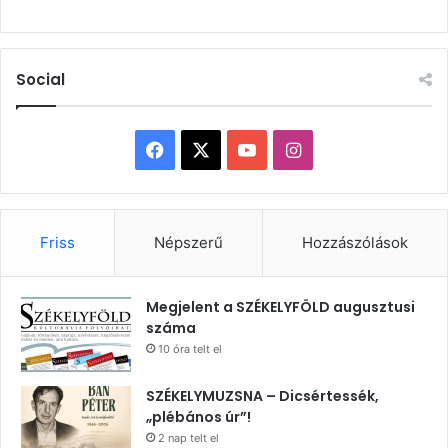
Social
Facebook
X
YouTube
Instagram
Friss
Népszerű
Hozzászólások
Megjelent a SZÉKELYFÖLD augusztusi
száma
10 óra telt el
SZÉKELYMUZSNA – Dicsértessék,
„plébános úr”!
2 nap telt el