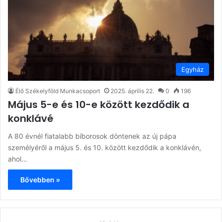
Egyház
Élő Székelyföld Munkacsoport
2025. április 22.
0
196
Május 5-e és 10-e között kezdődik a
konklávé
A 80 évnél fiatalabb bíborosok döntenek az új pápa
személyéről a május 5. és 10. között kezdődik a konklávén,
ahol…
Bővebben »