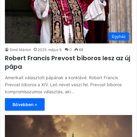
Egyház
Simó Márton
2025. május 9.
0
68
Robert Francis Prevost bíboros lesz az új
pápa
Amerikait választott pápának a konklávé. Robert Francis
Prevost bíboros a XIV. Leó nevet veszi fel. Prevost bíboros
kompromisszumos választás, aki…
Bővebben »