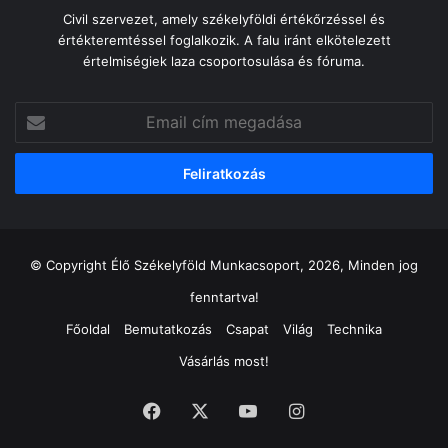
Civil szervezet, amely székelyföldi értékőrzéssel és
értékteremtéssel foglalkozik. A falu iránt elkötelezett
értelmiségiek laza csoportosulása és fóruma.
Email
cím
megadása
© Copyright Élő Székelyföld Munkacsoport, 2026, Minden jog
fenntartva!
Főoldal
Bemutatkozás
Csapat
Világ
Technika
Vásárlás most!
Facebook
X
YouTube
Instagram