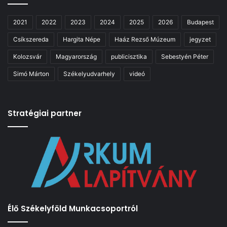
2021
2022
2023
2024
2025
2026
Budapest
Csíkszereda
Hargita Népe
Haáz Rezső Múzeum
jegyzet
Kolozsvár
Magyarország
publicisztika
Sebestyén Péter
Simó Márton
Székelyudvarhely
videó
Stratégiai partner
Élő Székelyföld Munkacsoportról