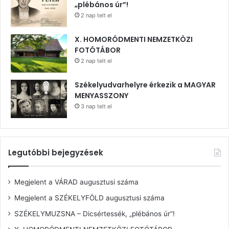
„plébános úr”!
2 nap telt el
X. HOMORÓDMENTI NEMZETKÖZI
FOTÓTÁBOR
2 nap telt el
Székelyudvarhelyre érkezik a MAGYAR
MENYASSZONY
3 nap telt el
Legutóbbi bejegyzések
Megjelent a VÁRAD augusztusi száma
Megjelent a SZÉKELYFÖLD augusztusi száma
SZÉKELYMUZSNA – Dicsértessék, „plébános úr”!