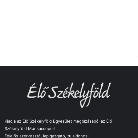
Kiadja az Élő Székelyföld Egyesület megbízásából az Élő
Székelyföld Munkacsoport
Felelős szerkesztő, lapigazgató, tulajdonos: