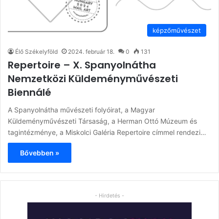
képzőművészet
Élő Székelyföld
2024. február 18.
0
131
Repertoire – X. Spanyolnátha
Nemzetközi Küldeményművészeti
Biennálé
A Spanyolnátha művészeti folyóirat, a Magyar
Küldeményművészeti Társaság, a Herman Ottó Múzeum és
tagintézménye, a Miskolci Galéria Repertoire címmel rendezi…
Bővebben »
- Hirdetés -