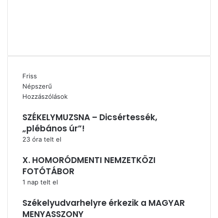
Facebook
X
YouTube
Instagram
Friss
Népszerű
Hozzászólások
SZÉKELYMUZSNA – Dicsértessék,
„plébános úr”!
23 óra telt el
X. HOMORÓDMENTI NEMZETKÖZI
FOTÓTÁBOR
1 nap telt el
Székelyudvarhelyre érkezik a MAGYAR
MENYASSZONY