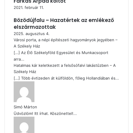
Farkas Árpád költőt
2021. február 11.
Bözödújfalu – Hazatértek az emlékező
elszármazottak
2025. augusztus 4.
Városi porta, a népi építészeti hagyományok jegyében –
A Székely Ház
[…] Az Élő Székelyföld Egyesület és Munkacsoport
arra...
Hatalmas kár keletkezett a felsősófalvi lakástűzben – A
Székely Ház
[…] Több évtizeden át külföldön, főleg Hollandiában és...
Simó Márton
Üdvözlöm! Itt írhat. Köszönettel!...