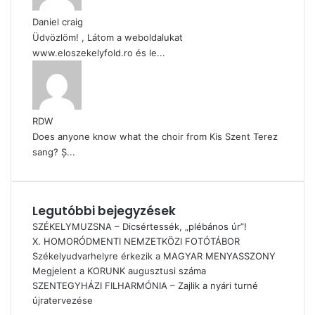
Daniel craig
Üdvözlöm! , Látom a weboldalukat
www.eloszekelyfold.ro és le...
RDW
Does anyone know what the choir from Kis Szent Terez
sang? Ș...
Legutóbbi bejegyzések
SZÉKELYMUZSNA – Dicsértessék, „plébános úr”!
X. HOMORÓDMENTI NEMZETKÖZI FOTÓTÁBOR
Székelyudvarhelyre érkezik a MAGYAR MENYASSZONY
Megjelent a KORUNK augusztusi száma
SZENTEGYHÁZI FILHARMÓNIA – Zajlik a nyári turné
újratervezése