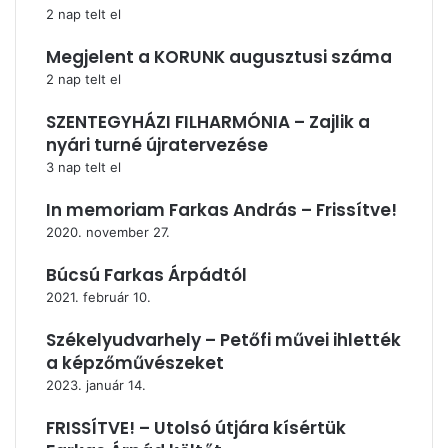
2 nap telt el
Megjelent a KORUNK augusztusi száma
2 nap telt el
SZENTEGYHÁZI FILHARMÓNIA – Zajlik a
nyári turné újratervezése
3 nap telt el
In memoriam Farkas András – Frissítve!
2020. november 27.
Búcsú Farkas Árpádtól
2021. február 10.
Székelyudvarhely – Petőfi művei ihlették
a képzőművészeket
2023. január 14.
FRISSÍTVE! – Utolsó útjára kísértük