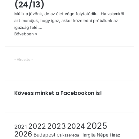
(24/13)
Múlik a jövőnk, de az élet vége folytatódik… Ha valamiről
azt mondjuk, hogy igaz, akkor közeledni próbálunk az
igazság felé,…
Bővebben »
- Hirdetés -
Kövess minket a Facebookon is!
2025
2022
2023
2024
2021
2026
Budapest
Hargita Népe
Haáz
Csíkszereda