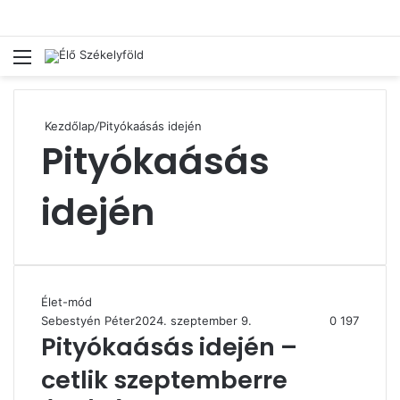
Menü
Ke
Kezdőlap
/
Pityókaásás idején
Pityókaásás
idején
Élet-mód
Sebestyén Péter
2024. szeptember 9.
0
197
Pityókaásás idején –
cetlik szeptemberre