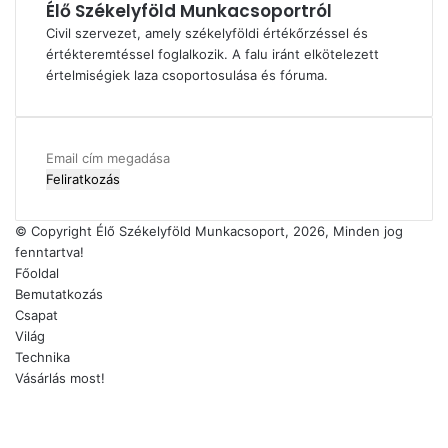
Élő Székelyföld Munkacsoportról
Civil szervezet, amely székelyföldi értékőrzéssel és
értékteremtéssel foglalkozik. A falu iránt elkötelezett
értelmiségiek laza csoportosulása és fóruma.
Email
cím
megadása
© Copyright Élő Székelyföld Munkacsoport, 2026, Minden jog
fenntartva!
Főoldal
Bemutatkozás
Csapat
Világ
Technika
Vásárlás most!
Facebook
X
YouTube