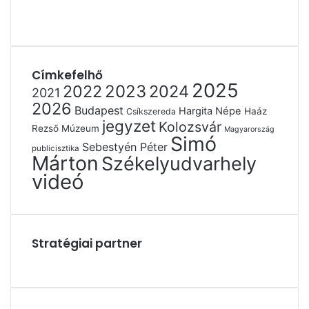
Címkefelhő
2025
2022
2023
2024
2021
2026
Budapest
Hargita Népe
Haáz
Csíkszereda
jegyzet
Kolozsvár
Rezső Múzeum
Magyarország
Simó
Sebestyén Péter
publicisztika
Márton
Székelyudvarhely
videó
Stratégiai partner