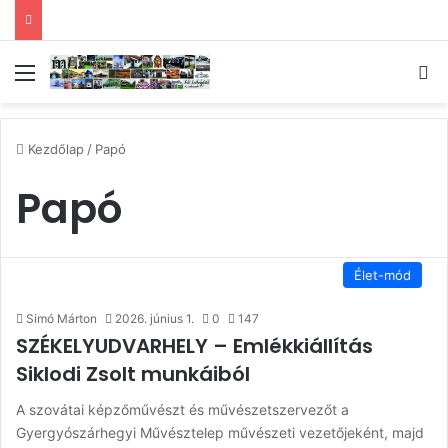
Menü
Ke
Kezdőlap
/
Papó
Papó
Élet-mód
Simó Márton
2026. június 1.
0
147
SZÉKELYUDVARHELY – Emlékkiállítás
Siklodi Zsolt munkáiból
A szovátai képzőművészt és művészetszervezőt a
Gyergyószárhegyi Művésztelep művészeti vezetőjeként, majd