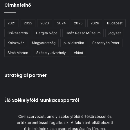
Címkefelhő
2021
2022
2023
2024
2025
2026
Budapest
Csíkszereda
Hargita Népe
Haáz Rezső Múzeum
jegyzet
Kolozsvár
Magyarország
publicisztika
Sebestyén Péter
Simó Márton
Székelyudvarhely
videó
Stratégiai partner
Élő Székelyföld Munkacsoportról
Civil szervezet, amely székelyföldi értékőrzéssel és
értékteremtéssel foglalkozik. A falu iránt elkötelezett
értelmiségiek laza csoportosulása és fóruma.