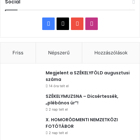
Social
Facebook
X
YouTube
Instagram
Friss
Népszerű
Hozzászólások
Megjelent a SZÉKELYFÖLD augusztusi
száma
14 óra telt el
SZÉKELYMUZSNA – Dicsértessék,
„plébános úr”!
2 nap telt el
X. HOMORÓDMENTI NEMZETKÖZI
FOTÓTÁBOR
2 nap telt el