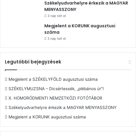
Székelyudvarhelyre érkezik a MAGYAR
MENYASSZONY
3 nap telt el
Megjelent a KORUNK augusztusi
száma
3 nap telt el
Legutóbbi bejegyzések
Megjelent a SZÉKELYFÖLD augusztusi száma
SZÉKELYMUZSNA – Dicsértessék, „plébános úr”!
X. HOMORÓDMENTI NEMZETKÖZI FOTÓTÁBOR
Székelyudvarhelyre érkezik a MAGYAR MENYASSZONY
Megjelent a KORUNK augusztusi száma