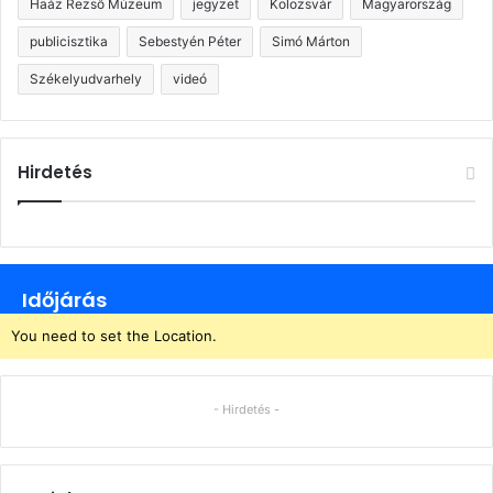
Haáz Rezső Múzeum
jegyzet
Kolozsvár
Magyarország
publicisztika
Sebestyén Péter
Simó Márton
Székelyudvarhely
videó
Hirdetés
Időjárás
You need to set the Location.
- Hirdetés -