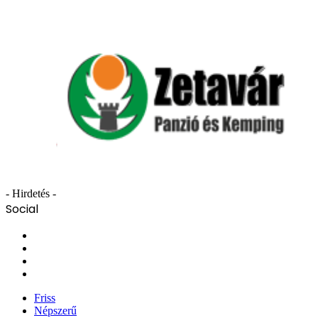
- Hirdetés -
Social
Facebook
X
YouTube
Instagram
Friss
Népszerű