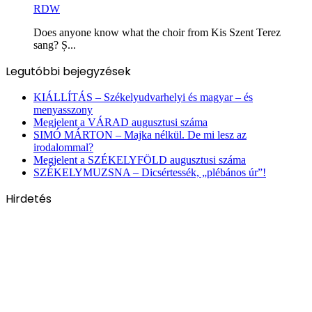
RDW
Does anyone know what the choir from Kis Szent Terez
sang? Ș...
Legutóbbi bejegyzések
KIÁLLÍTÁS – Székelyudvarhelyi és magyar – és
menyasszony
Megjelent a VÁRAD augusztusi száma
SIMÓ MÁRTON – Majka nélkül. De mi lesz az
irodalommal?
Megjelent a SZÉKELYFÖLD augusztusi száma
SZÉKELYMUZSNA – Dicsértessék, „plébános úr”!
Hirdetés