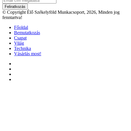
cím
megadása
© Copyright Élő Székelyföld Munkacsoport, 2026, Minden jog
fenntartva!
Főoldal
Bemutatkozás
Csapat
Világ
Technika
Vásárlás most!
Facebook
X
YouTube
Instagram
'Fel
a
tetejéhez'
gomb