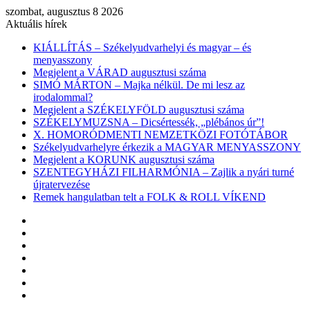
szombat, augusztus 8 2026
Aktuális hírek
KIÁLLÍTÁS – Székelyudvarhelyi és magyar – és
menyasszony
Megjelent a VÁRAD augusztusi száma
SIMÓ MÁRTON – Majka nélkül. De mi lesz az
irodalommal?
Megjelent a SZÉKELYFÖLD augusztusi száma
SZÉKELYMUZSNA – Dicsértessék, „plébános úr”!
X. HOMORÓDMENTI NEMZETKÖZI FOTÓTÁBOR
Székelyudvarhelyre érkezik a MAGYAR MENYASSZONY
Megjelent a KORUNK augusztusi száma
SZENTEGYHÁZI FILHARMÓNIA – Zajlik a nyári turné
újratervezése
Remek hangulatban telt a FOLK & ROLL VÍKEND
Facebook
X
YouTube
Instagram
Belépés
Véletlen
cikk
Oldalsáv