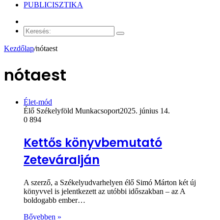
PUBLICISZTIKA
Véletlen
cikk
Keresés:
Kezdőlap
/
nótaest
nótaest
Élet-mód
Élő Székelyföld Munkacsoport
2025. június 14.
0
894
Kettős könyvbemutató
Zeteváralján
A szerző, a Székelyudvarhelyen élő Simó Márton két új
könyvvel is jelentkezett az utóbbi időszakban – az A
boldogabb ember…
Bővebben »