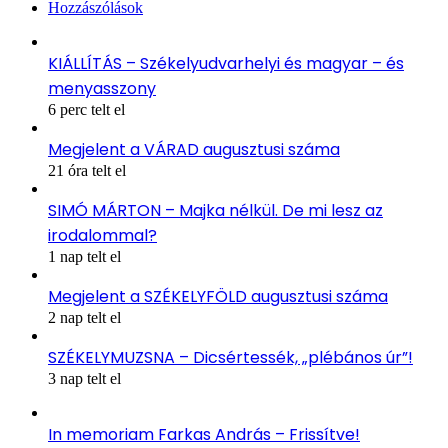
Hozzászólások
KIÁLLÍTÁS – Székelyudvarhelyi és magyar – és
menyasszony
6 perc telt el
Megjelent a VÁRAD augusztusi száma
21 óra telt el
SIMÓ MÁRTON – Majka nélkül. De mi lesz az
irodalommal?
1 nap telt el
Megjelent a SZÉKELYFÖLD augusztusi száma
2 nap telt el
SZÉKELYMUZSNA – Dicsértessék, „plébános úr”!
3 nap telt el
In memoriam Farkas András – Frissítve!