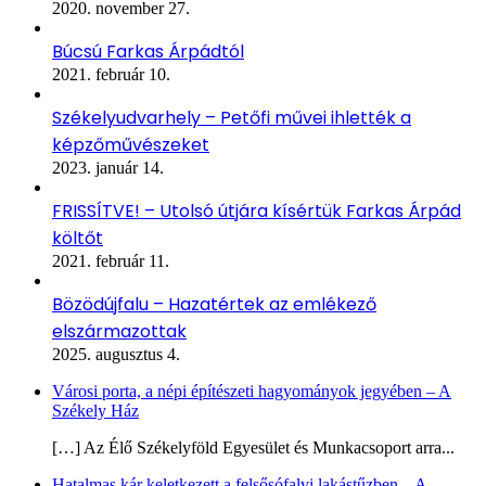
2020. november 27.
Búcsú Farkas Árpádtól
2021. február 10.
Székelyudvarhely – Petőfi művei ihlették a
képzőművészeket
2023. január 14.
FRISSÍTVE! – Utolsó útjára kísértük Farkas Árpád
költőt
2021. február 11.
Bözödújfalu – Hazatértek az emlékező
elszármazottak
2025. augusztus 4.
Városi porta, a népi építészeti hagyományok jegyében – A
Székely Ház
[…] Az Élő Székelyföld Egyesület és Munkacsoport arra...
Hatalmas kár keletkezett a felsősófalvi lakástűzben – A