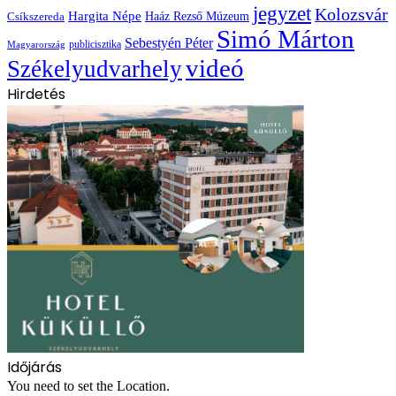
jegyzet
Kolozsvár
Hargita Népe
Haáz Rezső Múzeum
Csíkszereda
Simó Márton
Sebestyén Péter
publicisztika
Magyarország
videó
Székelyudvarhely
Hirdetés
Időjárás
You need to set the Location.