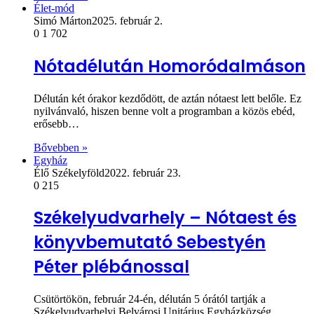
Élet-mód
Simó Márton
2025. február 2.
0
1 702
Nótadélután Homoródalmáson
Délután két órakor kezdődött, de aztán nótaest lett belőle. Ez
nyilvánvaló, hiszen benne volt a programban a közös ebéd,
erősebb…
Bővebben »
Egyház
Élő Székelyföld
2022. február 23.
0
215
Székelyudvarhely – Nótaest és
könyvbemutató Sebestyén
Péter plébánossal
Csütörtökön, február 24-én, délután 5 órától tartják a
Székelyudvarhelyi Belvárosi Unitárius Egyházközség