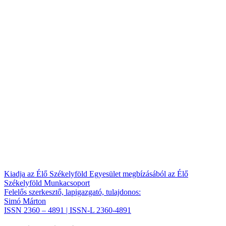
Kiadja az Élő Székelyföld Egyesület megbízásából az Élő
Székelyföld Munkacsoport
Felelős szerkesztő, lapigazgató, tulajdonos:
Simó Márton
ISSN 2360 – 4891 | ISSN-L 2360-4891