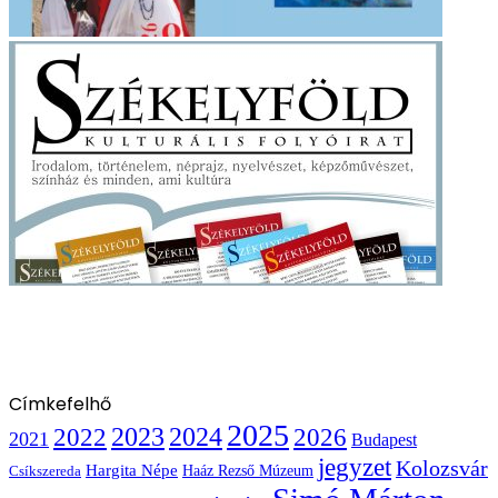
Címkefelhő
2025
2022
2023
2024
2026
2021
Budapest
jegyzet
Kolozsvár
Hargita Népe
Haáz Rezső Múzeum
Csíkszereda