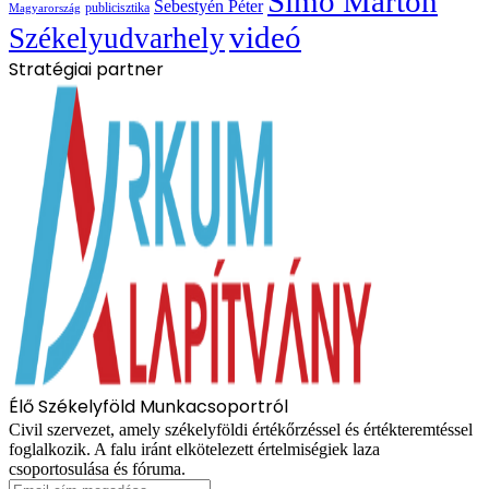
Simó Márton
Sebestyén Péter
publicisztika
Magyarország
videó
Székelyudvarhely
Stratégiai partner
Élő Székelyföld Munkacsoportról
Civil szervezet, amely székelyföldi értékőrzéssel és értékteremtéssel
foglalkozik. A falu iránt elkötelezett értelmiségiek laza
csoportosulása és fóruma.
Email