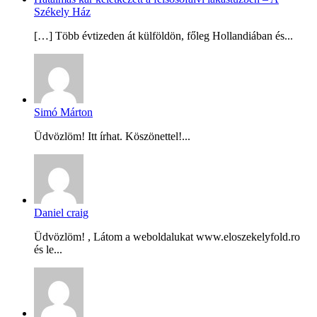
Székely Ház
[…] Több évtizeden át külföldön, főleg Hollandiában és...
Simó Márton
Üdvözlöm! Itt írhat. Köszönettel!...
Daniel craig
Üdvözlöm! , Látom a weboldalukat www.eloszekelyfold.ro
és le...