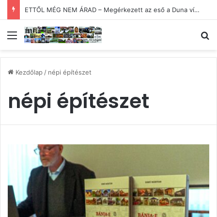
ETTŐL MÉG NEM ÁRAD – Megérkezett az eső a Duna vízgyűjtőjébe
Menü
Ke
Kezdőlap
/
népi építészet
népi építészet