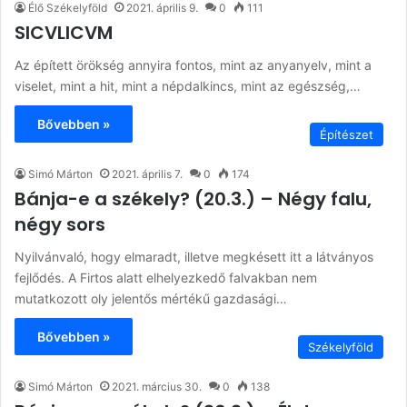
Élő Székelyföld
2021. április 9.
0
111
SICVLICVM
Az épített örökség annyira fontos, mint az anyanyelv, mint a
viselet, mint a hit, mint a népdalkincs, mint az egészség,…
Bővebben »
Építészet
Simó Márton
2021. április 7.
0
174
Bánja-e a székely? (20.3.) – Négy falu,
négy sors
Nyilvánvaló, hogy elmaradt, illetve megkésett itt a látványos
fejlődés. A Firtos alatt elhelyezkedő falvakban nem
mutatkozott oly jelentős mértékű gazdasági…
Bővebben »
Székelyföld
Simó Márton
2021. március 30.
0
138