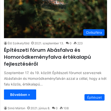
Civilszféra
Élő Székelyföld
2021. szeptember 13.
0
223
Építészeti fórum Abásfalva és
Homoródkeményfalva értékalapú
fejlesztéséről
Szeptember 17. és 19. között Építészeti fórumot szerveznek
Abásfalván és Homoródkeményfalván azzal a céllal, hogy a két
falu közös, értékalapú…
Bővebben »
Építészet
Simó Márton
2021. június 8.
0
108