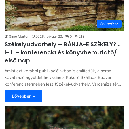
Civilszféra
Simó Márton
2026. február 23.
0
213
Székelyudvarhely – BÁNJA-E SZÉKELY?…
I-II. – konferencia és könyvbemutató/
első nap
Amint azt korábbi publikációinkban is említettük, a soron
következő együttlét helyszíne a Küküllő Szálloda Budvár
konferenciatermében lesz (Székelyudvarhely, Városháza tér…
Bővebben »