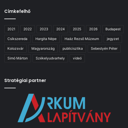
Címkefelhő
2021
2022
2023
2024
2025
2026
Budapest
Csíkszereda
Hargita Népe
Haáz Rezső Múzeum
jegyzet
Kolozsvár
Magyarország
publicisztika
Sebestyén Péter
Simó Márton
Székelyudvarhely
videó
Stratégiai partner