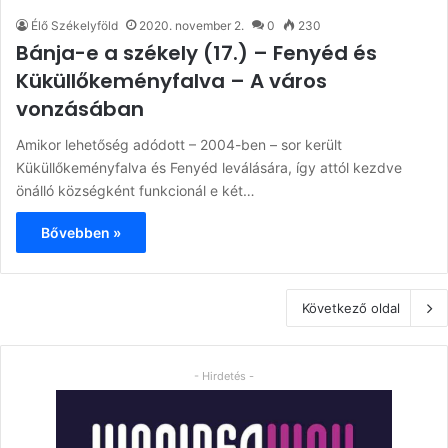
Élő Székelyföld
2020. november 2.
0
230
Bánja-e a székely (17.) – Fenyéd és
Küküllőkeményfalva – A város
vonzásában
Amikor lehetőség adódott – 2004-ben – sor került
Küküllőkeményfalva és Fenyéd leválására, így attól kezdve
önálló községként funkcionál e két…
Bővebben »
Következő oldal
- Hirdetés -