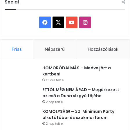
Social
Facebook
X
YouTube
Instagram
Friss
Népszerű
Hozzászólások
HOMORÓDALMÁS – Medve járt a
kertben!
13 óra telt el
ETTŐL MÉG NEM ÁRAD – Megérkezett
az eső a Duna vízgyűjtőjébe
2 nap telt el
KOMOLYSÁG! – 30. Minimum Party
alkotótábor és szakmai fórum
2 nap telt el