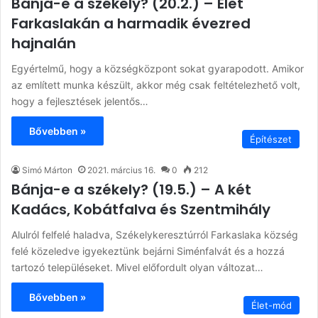
Bánja-e a székely? (20.2.) – Élet
Farkaslakán a harmadik évezred
hajnalán
Egyértelmű, hogy a községközpont sokat gyarapodott. Amikor
az említett munka készült, akkor még csak feltételezhető volt,
hogy a fejlesztések jelentős…
Bővebben »
Építészet
Simó Márton
2021. március 16.
0
212
Bánja-e a székely? (19.5.) – A két
Kadács, Kobátfalva és Szentmihály
Alulról felfelé haladva, Székelykeresztúrról Farkaslaka község
felé közeledve igyekeztünk bejárni Siménfalvát és a hozzá
tartozó településeket. Mivel előfordult olyan változat…
Bővebben »
Élet-mód