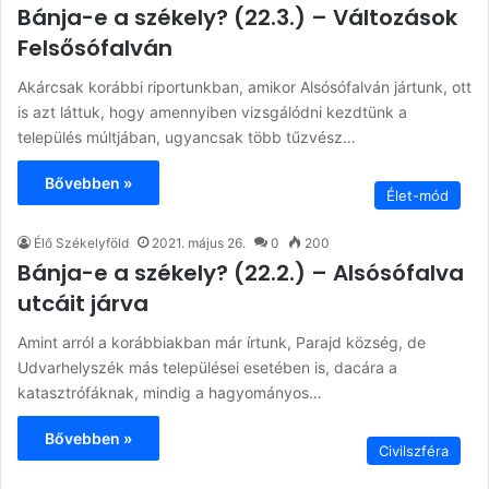
Bánja-e a székely? (22.3.) – Változások
Felsősófalván
Akárcsak korábbi riportunkban, amikor Alsósófalván jártunk, ott
is azt láttuk, hogy amennyiben vizsgálódni kezdtünk a
település múltjában, ugyancsak több tűzvész…
Bővebben »
Élet-mód
Élő Székelyföld
2021. május 26.
0
200
Bánja-e a székely? (22.2.) – Alsósófalva
utcáit járva
Amint arról a korábbiakban már írtunk, Parajd község, de
Udvarhelyszék más települései esetében is, dacára a
katasztrófáknak, mindig a hagyományos…
Bővebben »
Civilszféra