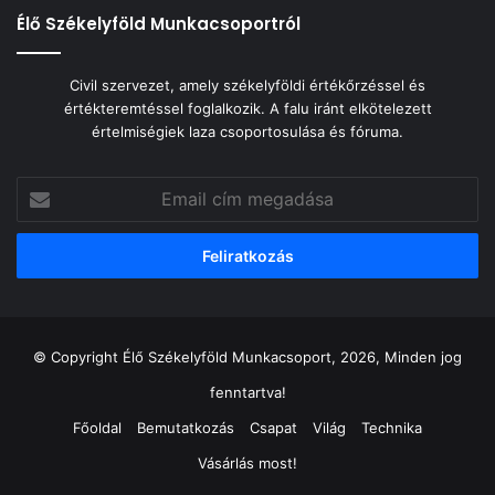
Élő Székelyföld Munkacsoportról
Civil szervezet, amely székelyföldi értékőrzéssel és
értékteremtéssel foglalkozik. A falu iránt elkötelezett
értelmiségiek laza csoportosulása és fóruma.
Email
cím
megadása
© Copyright Élő Székelyföld Munkacsoport, 2026, Minden jog
fenntartva!
Főoldal
Bemutatkozás
Csapat
Világ
Technika
Vásárlás most!