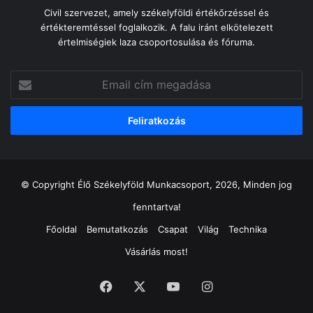
Civil szervezet, amely székelyföldi értékőrzéssel és
értékteremtéssel foglalkozik. A falu iránt elkötelezett
értelmiségiek laza csoportosulása és fóruma.
Email
cím
megadása
© Copyright Élő Székelyföld Munkacsoport, 2026, Minden jog
fenntartva!
Főoldal
Bemutatkozás
Csapat
Világ
Technika
Vásárlás most!
Facebook
X
YouTube
Instagram