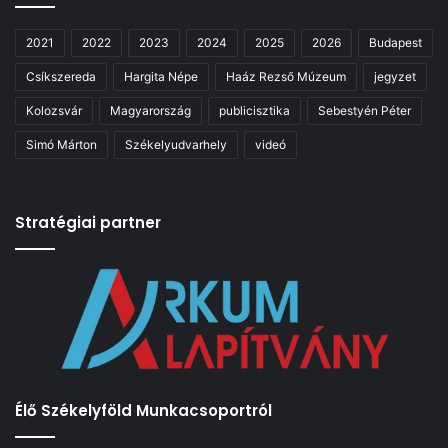
2021
2022
2023
2024
2025
2026
Budapest
Csíkszereda
Hargita Népe
Haáz Rezső Múzeum
jegyzet
Kolozsvár
Magyarország
publicisztika
Sebestyén Péter
Simó Márton
Székelyudvarhely
videó
Stratégiai partner
Élő Székelyföld Munkacsoportról