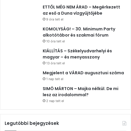
ETTŐL MÉG NEM ÁRAD – Megérkezett
az eső a Duna vízgyűjtőjébe
9 óra telt el
KOMOLYSÁG! – 30. Minimum Party
alkotótábor és szakmai fórum
10 óra telt el
KIÁLLÍTÁS – Székelyudvarhelyi és
magyar – és menyasszony
13 óra telt el
Megjelent a VÁRAD augusztusi száma
1 nap telt el
SIMÓ MÁRTON – Majka nélkül. De mi
lesz az irodalommal?
2 nap telt el
Legutóbbi bejegyzések