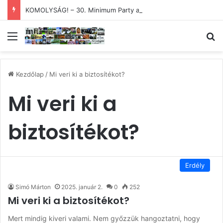
KOMOLYSÁG! – 30. Minimum Party alkotótábor és szakmai fórum
Menü
Ke
Kezdőlap
/
Mi veri ki a biztosítékot?
Mi veri ki a
biztosítékot?
Erdély
Simó Márton
2025. január 2.
0
252
Mi veri ki a biztosítékot?
Mert mindig kiveri valami. Nem győzzük hangoztatni, hogy