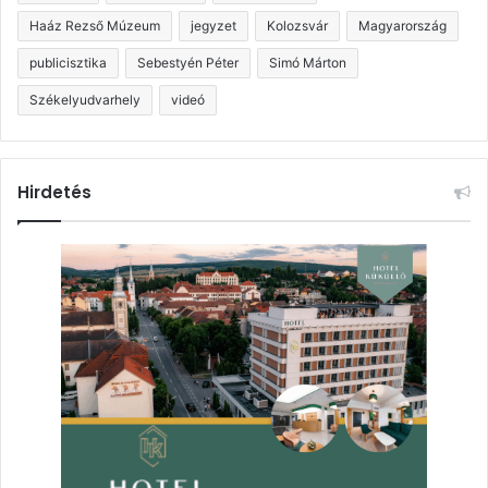
Haáz Rezső Múzeum
jegyzet
Kolozsvár
Magyarország
publicisztika
Sebestyén Péter
Simó Márton
Székelyudvarhely
videó
Hirdetés