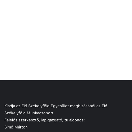
Kiadja az Élő Székelyföld Egyesület megbízásából az Élő
Székelyföld Munkacsoport
Felelős szerkesztő, lapigazgató, tulajdonos:
Simó Márton