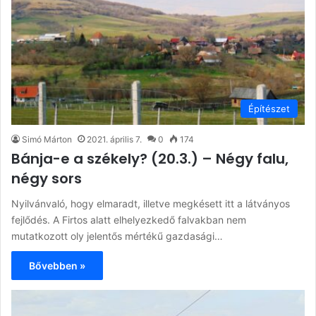
Építészet
Simó Márton
2021. április 7.
0
174
Bánja-e a székely? (20.3.) – Négy falu,
négy sors
Nyilvánvaló, hogy elmaradt, illetve megkésett itt a látványos
fejlődés. A Firtos alatt elhelyezkedő falvakban nem
mutatkozott oly jelentős mértékű gazdasági…
Bővebben »