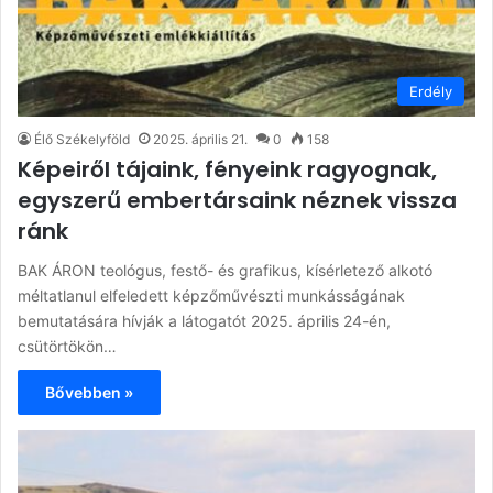
Erdély
Élő Székelyföld
2025. április 21.
0
158
Képeiről tájaink, fényeink ragyognak,
egyszerű embertársaink néznek vissza
ránk
BAK ÁRON teológus, festő- és grafikus, kísérletező alkotó
méltatlanul elfeledett képzőművészti munkásságának
bemutatására hívják a látogatót 2025. április 24-én,
csütörtökön…
Bővebben »