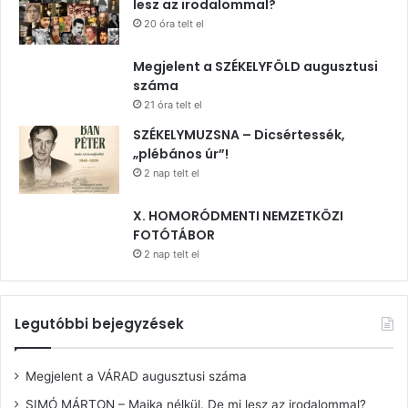
lesz az irodalommal?
20 óra telt el
Megjelent a SZÉKELYFÖLD augusztusi
száma
21 óra telt el
SZÉKELYMUZSNA – Dicsértessék,
„plébános úr”!
2 nap telt el
X. HOMORÓDMENTI NEMZETKÖZI
FOTÓTÁBOR
2 nap telt el
Legutóbbi bejegyzések
Megjelent a VÁRAD augusztusi száma
SIMÓ MÁRTON – Majka nélkül. De mi lesz az irodalommal?