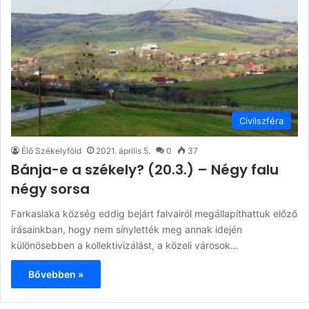
Civilszféra
Élő Székelyföld
2021. április 5.
0
37
Bánja-e a székely? (20.3.) – Négy falu
négy sorsa
Farkaslaka község eddig bejárt falvairól megállapíthattuk előző
írásainkban, hogy nem sínylették meg annak idején
különösebben a kollektivizálást, a közeli városok…
Bővebben »