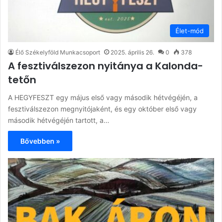
Élet-mód
Élő Székelyföld Munkacsoport
2025. április 26.
0
378
A fesztiválszezon nyitánya a Kalonda-
tetőn
A HEGYFESZT egy május első vagy második hétvégéjén, a
fesztiválszezon megnyitójaként, és egy október első vagy
második hétvégéjén tartott, a…
Bővebben »