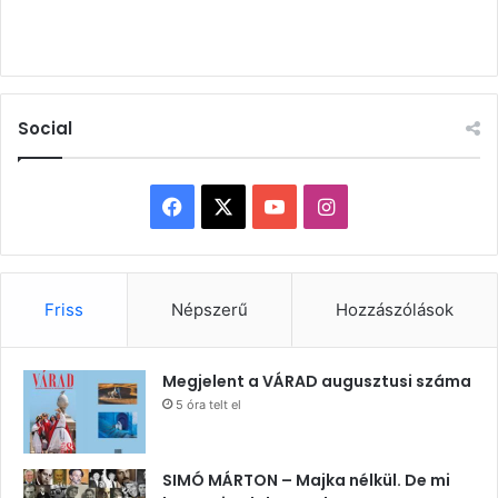
Social
Facebook
X
YouTube
Instagram
Friss
Népszerű
Hozzászólások
Megjelent a VÁRAD augusztusi száma
5 óra telt el
SIMÓ MÁRTON – Majka nélkül. De mi