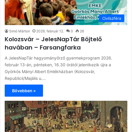
Civilszféra
Simó Márton
2026. február 12.
0
26
Kolozsvár – JelesNapTár Böjtelő
havában – Farsangfarka
A JelesNapTár hagyományőrző gyermekprogram 2026.
február 13-án, pénteken, 16.30 órától jelentkezik újra a
Györkös Mányi Albert Emlékházban (Kolozsvár,
Republicii/Majális u.…
Bővebben »