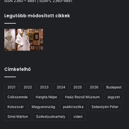
ISSN 2360 – 4891 | ISSN-L 2360-4891
Legutóbb módosított cikkek
Címkefelhő
2021
2022
2023
2024
2025
2026
Budapest
Csíkszereda
Hargita Népe
Haáz Rezső Múzeum
jegyzet
Kolozsvár
Magyarország
publicisztika
Sebestyén Péter
Simó Márton
Székelyudvarhely
videó