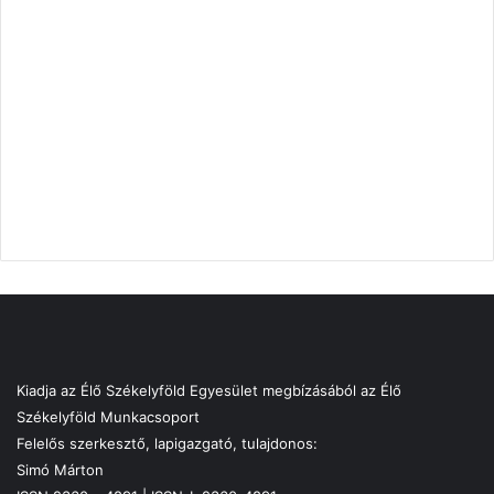
Kiadja az Élő Székelyföld Egyesület megbízásából az Élő
Székelyföld Munkacsoport
Felelős szerkesztő, lapigazgató, tulajdonos:
Simó Márton