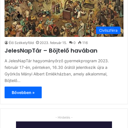
Civilszféra
Élő Székelyföld
2023. február 15.
0
116
JelesNapTár – Böjtelő havában
A JelesNapTár hagyományőrző gyermekprogram 2023.
február 17-én, pénteken, 16.30 órától jelentkezik újra a
Györkös Mányi Albert Emlékházban, amely alkalommal,
Böjtelő…
Bővebben »
- Hirdetés -