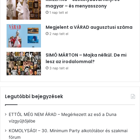
magyar – és menyasszony
1 nap telt el
Megjelent a VÁRAD augusztusi száma
2 nap telt el
SIMÓ MÁRTON – Majka nélkül. De mi
lesz az irodalommal?
3 nap telt el
Legutóbbi bejegyzések
ETTŐL MÉG NEM ÁRAD – Megérkezett az eső a Duna
vízgyűjtőjébe
KOMOLYSÁG! – 30. Minimum Party alkotótábor és szakmai
fórum