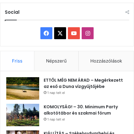
Social
Facebook
X
YouTube
Instagram
Friss
Népszerű
Hozzászólások
ETTŐL MÉG NEM ÁRAD – Megérkezett
az eső a Duna vízgyűjtőjébe
1 nap telt el
KOMOLYSÁG! – 30. Minimum Party
alkotótábor és szakmai fórum
1 nap telt el
KIÁLLÍTÁS – Székelyudvarhelyi és