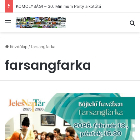
KOMOLYSÁG! – 30. Minimum Party alkotótábor és szakmai fórum
Menü
Ke
Kezdőlap
/
farsangfarka
farsangfarka