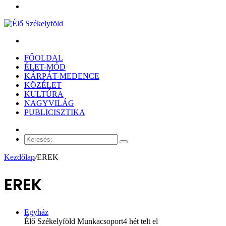
Menü
Keresés:
FŐOLDAL
ÉLET-MÓD
KÁRPÁT-MEDENCE
KÖZÉLET
KULTÚRA
NAGYVILÁG
PUBLICISZTIKA
Véletlen
cikk
Keresés:
Kezdőlap
/
EREK
EREK
Egyház
Élő Székelyföld Munkacsoport
4 hét telt el