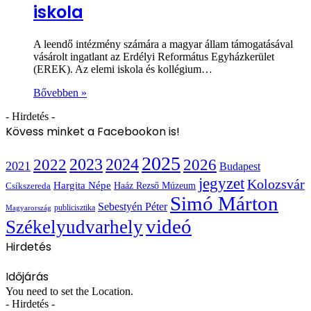
iskola
A leendő intézmény számára a magyar állam támogatásával
vásárolt ingatlant az Erdélyi Református Egyházkerület
(EREK). Az elemi iskola és kollégium…
Bővebben »
- Hirdetés -
Kövess minket a Facebookon is!
2025
2022
2023
2024
2026
2021
Budapest
jegyzet
Kolozsvár
Hargita Népe
Haáz Rezső Múzeum
Csíkszereda
Simó Márton
Sebestyén Péter
publicisztika
Magyarország
videó
Székelyudvarhely
Hirdetés
Időjárás
You need to set the Location.
- Hirdetés -