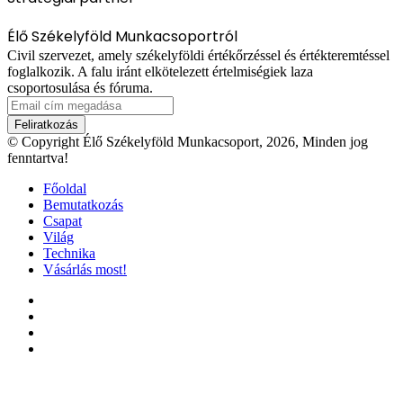
Élő Székelyföld Munkacsoportról
Civil szervezet, amely székelyföldi értékőrzéssel és értékteremtéssel
foglalkozik. A falu iránt elkötelezett értelmiségiek laza
csoportosulása és fóruma.
Email
cím
megadása
© Copyright Élő Székelyföld Munkacsoport, 2026, Minden jog
fenntartva!
Főoldal
Bemutatkozás
Csapat
Világ
Technika
Vásárlás most!
Facebook
X
YouTube
Instagram
'Fel
a