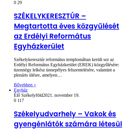
0
29
SZÉKELYKERESZTÚR –
Megtartotta éves közgyűlését
az Erdélyi Református
Egyházkerület
Székelykeresztúr református templomában került sor az
Erdélyi Református Egyházkerület (EREK) közgyűlésére:
tizennégy lelkész ünnepélyes felszentelésére, valamint a
plenáris ülésre, amelyen…
Bővebben »
Egyház
Élő Székelyföld
2021. november 19.
0
117
Székelyudvarhely – Vakok és
gyengénlátók számára létesül