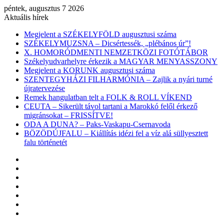
péntek, augusztus 7 2026
Aktuális hírek
Megjelent a SZÉKELYFÖLD augusztusi száma
SZÉKELYMUZSNA – Dicsértessék, „plébános úr”!
X. HOMORÓDMENTI NEMZETKÖZI FOTÓTÁBOR
Székelyudvarhelyre érkezik a MAGYAR MENYASSZONY
Megjelent a KORUNK augusztusi száma
SZENTEGYHÁZI FILHARMÓNIA – Zajlik a nyári turné
újratervezése
Remek hangulatban telt a FOLK & ROLL VÍKEND
CEUTA – Sikerült távol tartani a Marokkó felől érkező
migránsokat – FRISSÍTVE!
ODA A DUNA? – Paks-Vaskapu-Csernavoda
BÖZÖDÚJFALU – Kiállítás idézi fel a víz alá süllyesztett
falu történetét
Facebook
X
YouTube
Instagram
Belépés
Véletlen
cikk
Oldalsáv