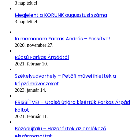
3 nap telt el
Megjelent a KORUNK augusztusi száma
3 nap telt el
In memoriam Farkas András – Frissítve!
2020. november 27.
Búcsú Farkas Árpádtól
2021. február 10.
Székelyudvarhely – Petőfi művei ihlették a
képzőművészeket
2023. január 14.
FRISSÍTVE! – Utolsó útjára kísértük Farkas Árpád
költőt
2021. február 11.
Bözödújfalu – Hazatértek az emlékező
elszármazottak