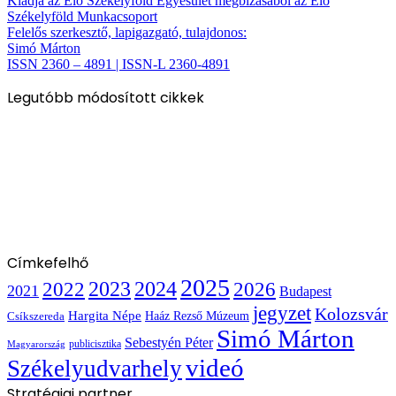
Kiadja az Élő Székelyföld Egyesület megbízásából az Élő
Székelyföld Munkacsoport
Felelős szerkesztő, lapigazgató, tulajdonos:
Simó Márton
ISSN 2360 – 4891 | ISSN-L 2360-4891
Legutóbb módosított cikkek
Címkefelhő
2025
2022
2023
2024
2026
2021
Budapest
jegyzet
Kolozsvár
Hargita Népe
Haáz Rezső Múzeum
Csíkszereda
Simó Márton
Sebestyén Péter
publicisztika
Magyarország
videó
Székelyudvarhely
Stratégiai partner