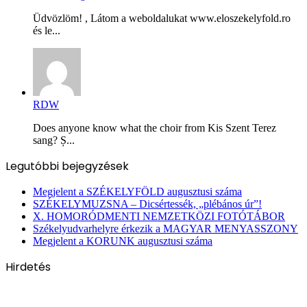
Üdvözlöm! , Látom a weboldalukat www.eloszekelyfold.ro
és le...
RDW
Does anyone know what the choir from Kis Szent Terez
sang? Ș...
Legutóbbi bejegyzések
Megjelent a SZÉKELYFÖLD augusztusi száma
SZÉKELYMUZSNA – Dicsértessék, „plébános úr”!
X. HOMORÓDMENTI NEMZETKÖZI FOTÓTÁBOR
Székelyudvarhelyre érkezik a MAGYAR MENYASSZONY
Megjelent a KORUNK augusztusi száma
Hirdetés