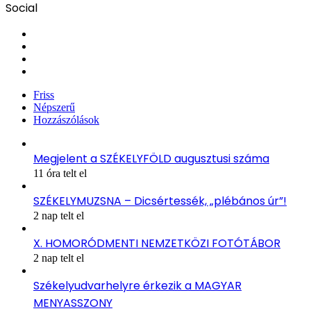
Social
Facebook
X
YouTube
Instagram
Friss
Népszerű
Hozzászólások
Megjelent a SZÉKELYFÖLD augusztusi száma
11 óra telt el
SZÉKELYMUZSNA – Dicsértessék, „plébános úr”!
2 nap telt el
X. HOMORÓDMENTI NEMZETKÖZI FOTÓTÁBOR
2 nap telt el
Székelyudvarhelyre érkezik a MAGYAR
MENYASSZONY