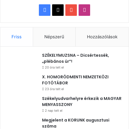
Facebook
X
YouTube
Instagram
Friss
Népszerű
Hozzászólások
SZÉKELYMUZSNA – Dicsértessék,
„plébános úr”!
20 óra telt el
X. HOMORÓDMENTI NEMZETKÖZI
FOTÓTÁBOR
23 óra telt el
Székelyudvarhelyre érkezik a MAGYAR
MENYASSZONY
2 nap telt el
Megjelent a KORUNK augusztusi
száma