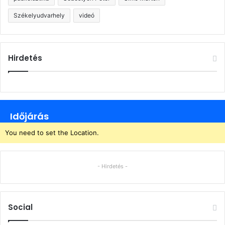
Székelyudvarhely
videó
Hirdetés
Időjárás
You need to set the Location.
- Hirdetés -
Social