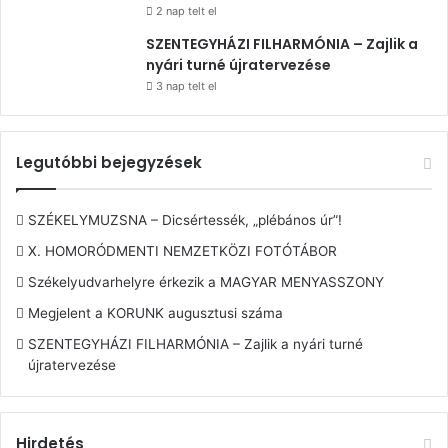
2 nap telt el
SZENTEGYHÁZI FILHARMÓNIA – Zajlik a
nyári turné újratervezése
3 nap telt el
Legutóbbi bejegyzések
SZÉKELYMUZSNA – Dicsértessék, „plébános úr”!
X. HOMORÓDMENTI NEMZETKÖZI FOTÓTÁBOR
Székelyudvarhelyre érkezik a MAGYAR MENYASSZONY
Megjelent a KORUNK augusztusi száma
SZENTEGYHÁZI FILHARMÓNIA – Zajlik a nyári turné
újratervezése
Hirdetés