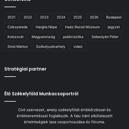
2021
2022
2023
2024
2025
2026
Budapest
Csíkszereda
Hargita Népe
Haáz Rezső Múzeum
jegyzet
Kolozsvár
Magyarország
publicisztika
Sebestyén Péter
Simó Márton
Székelyudvarhely
videó
Stratégiai partner
Élő Székelyföld Munkacsoportról
Civil szervezet, amely székelyföldi értékőrzéssel és
értékteremtéssel foglalkozik. A falu iránt elkötelezett
értelmiségiek laza csoportosulása és fóruma.