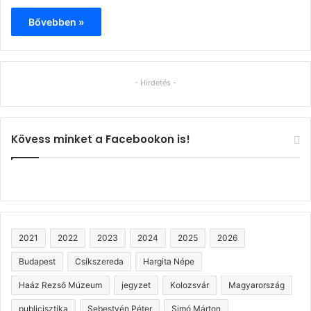
Bővebben »
- Hirdetés -
Kövess minket a Facebookon is!
2021
2022
2023
2024
2025
2026
Budapest
Csíkszereda
Hargita Népe
Haáz Rezső Múzeum
jegyzet
Kolozsvár
Magyarország
publicisztika
Sebestyén Péter
Simó Márton