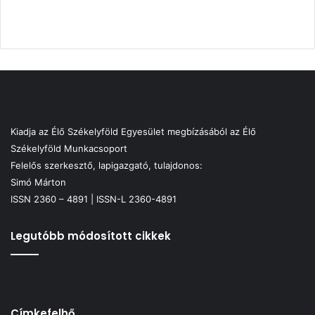
Kiadja az Élő Székelyföld Egyesület megbízásából az Élő
Székelyföld Munkacsoport
Felelős szerkesztő, lapigazgató, tulajdonos:
Simó Márton
ISSN 2360 – 4891 | ISSN-L 2360-4891
Legutóbb módosított cikkek
Címkefelhő