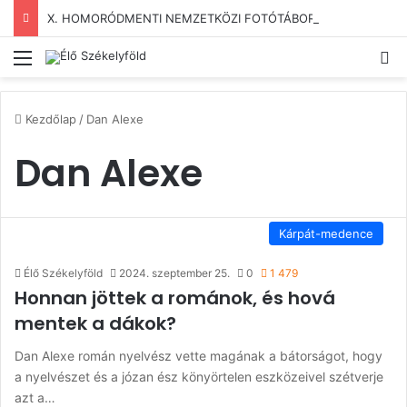
X. HOMORÓDMENTI NEMZETKÖZI FOTÓTÁBOR
Menü
Ke
Kezdőlap
/
Dan Alexe
Dan Alexe
Kárpát-medence
Élő Székelyföld
2024. szeptember 25.
0
1 479
Honnan jöttek a románok, és hová
mentek a dákok?
Dan Alexe román nyelvész vette magának a bátorságot, hogy
a nyelvészet és a józan ész könyörtelen eszközeivel szétverje
azt a…