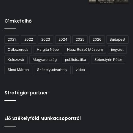
Címkefelhő
2021
2022
2023
2024
2025
2026
Budapest
Csíkszereda
Hargita Népe
Haáz Rezső Múzeum
jegyzet
Kolozsvár
Magyarország
publicisztika
Sebestyén Péter
Simó Márton
Székelyudvarhely
videó
Stratégiai partner
Élő Székelyföld Munkacsoportról