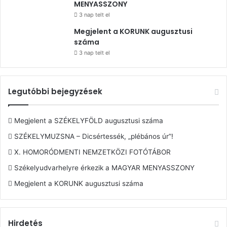
MENYASSZONY
3 nap telt el
Megjelent a KORUNK augusztusi
száma
3 nap telt el
Legutóbbi bejegyzések
Megjelent a SZÉKELYFÖLD augusztusi száma
SZÉKELYMUZSNA – Dicsértessék, „plébános úr”!
X. HOMORÓDMENTI NEMZETKÖZI FOTÓTÁBOR
Székelyudvarhelyre érkezik a MAGYAR MENYASSZONY
Megjelent a KORUNK augusztusi száma
Hirdetés