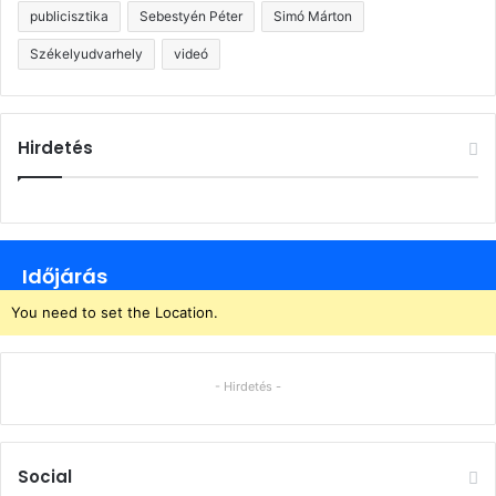
publicisztika
Sebestyén Péter
Simó Márton
Székelyudvarhely
videó
Hirdetés
Időjárás
You need to set the Location.
- Hirdetés -
Social