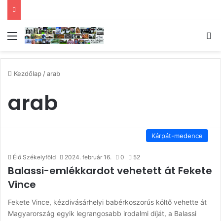
Menü
Ke
Kezdőlap
/
arab
arab
Kárpát-medence
Élő Székelyföld
2024. február 16.
0
52
Balassi-emlékkardot vehetett át Fekete
Vince
Fekete Vince, kézdivásárhelyi babérkoszorús költő vehette át
Magyarország egyik legrangosabb irodalmi díját, a Balassi