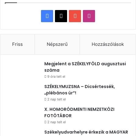
Facebook
X
YouTube
Instagram
Friss
Népszerű
Hozzászólások
Megjelent a SZÉKELYFÖLD augusztusi
száma
9 óra telt el
SZÉKELYMUZSNA – Dicsértessék,
„plébános úr”!
2 nap telt el
X. HOMORÓDMENTI NEMZETKÖZI
FOTÓTÁBOR
2 nap telt el
Székelyudvarhelyre érkezik a MAGYAR