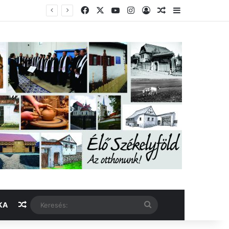
Facebook
X
YouTube
Instagram
Belépés
Véletlen cikk
Oldalsáv
Véletlen cikk
Keresés:
KA