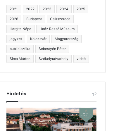
2021
2022
2023
2024
2025
2026
Budapest
Csíkszereda
Hargita Népe
Haáz Rezső Múzeum
jegyzet
Kolozsvár
Magyarország
publicisztika
Sebestyén Péter
Simó Márton
Székelyudvarhely
videó
Hirdetés