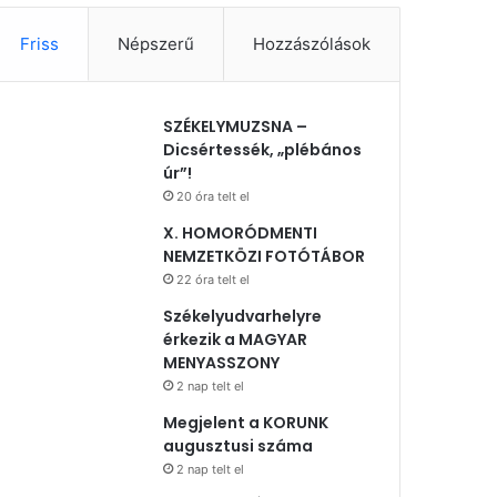
Friss
Népszerű
Hozzászólások
SZÉKELYMUZSNA –
Dicsértessék, „plébános
úr”!
20 óra telt el
X. HOMORÓDMENTI
NEMZETKÖZI FOTÓTÁBOR
22 óra telt el
Székelyudvarhelyre
érkezik a MAGYAR
MENYASSZONY
2 nap telt el
Megjelent a KORUNK
augusztusi száma
2 nap telt el