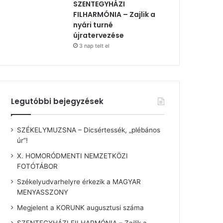
SZENTEGYHÁZI
FILHARMÓNIA – Zajlik a
nyári turné
újratervezése
3 nap telt el
Legutóbbi bejegyzések
SZÉKELYMUZSNA – Dicsértessék, „plébános
úr”!
X. HOMORÓDMENTI NEMZETKÖZI
FOTÓTÁBOR
Székelyudvarhelyre érkezik a MAGYAR
MENYASSZONY
Megjelent a KORUNK augusztusi száma
SZENTEGYHÁZI FILHARMÓNIA – Zajlik a