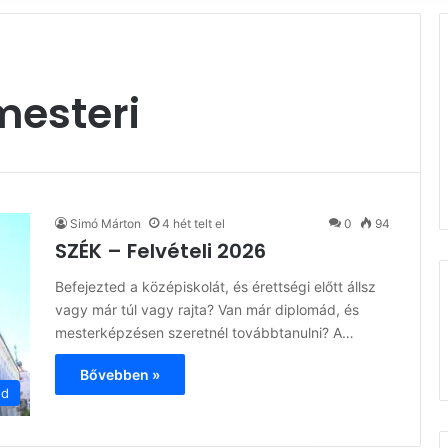
mesteri
Simó Márton
4 hét telt el
0
94
SZÉK – Felvételi 2026
Befejezted a középiskolát, és érettségi előtt állsz
vagy már túl vagy rajta? Van már diplomád, és
mesterképzésen szeretnél továbbtanulni? A…
Bővebben »
ód