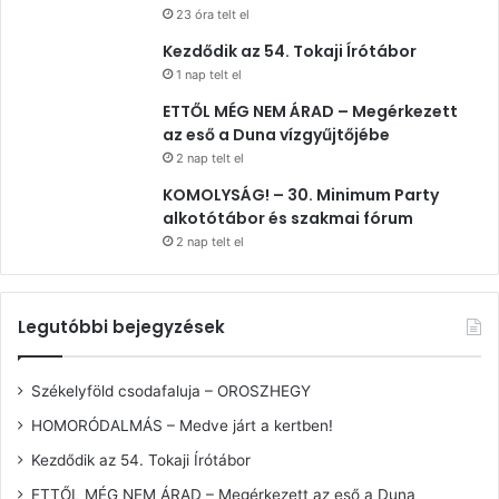
23 óra telt el
Kezdődik az 54. Tokaji Írótábor
1 nap telt el
ETTŐL MÉG NEM ÁRAD – Megérkezett
az eső a Duna vízgyűjtőjébe
2 nap telt el
KOMOLYSÁG! – 30. Minimum Party
alkotótábor és szakmai fórum
2 nap telt el
Legutóbbi bejegyzések
Székelyföld csodafaluja – OROSZHEGY
HOMORÓDALMÁS – Medve járt a kertben!
Kezdődik az 54. Tokaji Írótábor
ETTŐL MÉG NEM ÁRAD – Megérkezett az eső a Duna