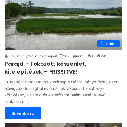
Élet-mód
Élő Székelyföld Munkacsoport
2025. június 1.
0
242
Parajd – Fokozott készenlét,
kitelepítések – FRISSÍTVE!
Süllyedést tapasztaltak vasárnap a Dózsa-bánya fölött, ezért
elővigyázatosságból evakuálnak lakosokat a sóbánya
környékén, a Parajd és Alsósófalva találkozásánál levő
szakaszon.…
Bővebben »