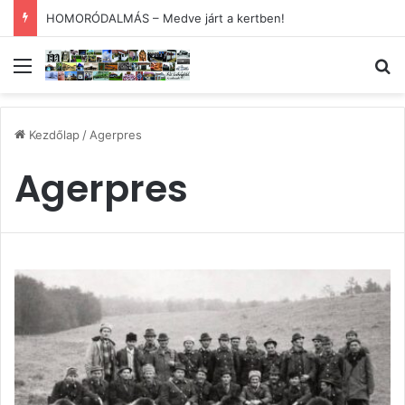
HOMORÓDALMÁS – Medve járt a kertben!
Menü
Ke
Kezdőlap
/
Agerpres
Agerpres