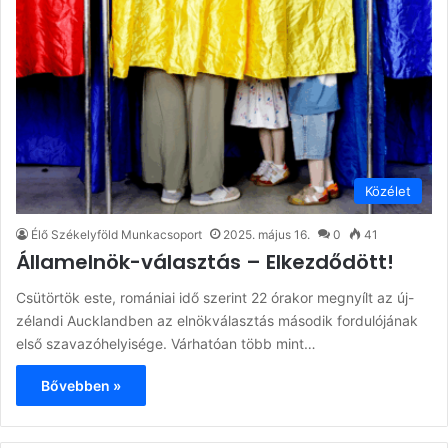
Közélet
Élő Székelyföld Munkacsoport
2025. május 16.
0
41
Államelnök-választás – Elkezdődött!
Csütörtök este, romániai idő szerint 22 órakor megnyílt az új-
zélandi Aucklandben az elnökválasztás második fordulójának
első szavazóhelyisége. Várhatóan több mint…
Bővebben »