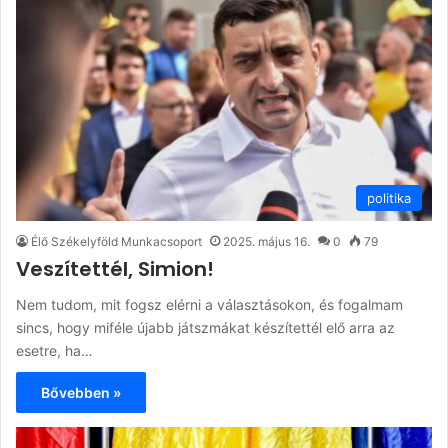
politika
Élő Székelyföld Munkacsoport
2025. május 16.
0
79
Veszítettél, Simion!
Nem tudom, mit fogsz elérni a választásokon, és fogalmam
sincs, hogy miféle újabb játszmákat készítettél elő arra az
esetre, ha…
Bővebben »