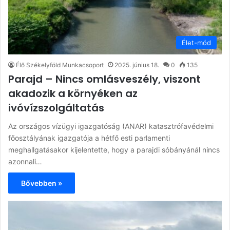
Élet-mód
Élő Székelyföld Munkacsoport
2025. június 18.
0
135
Parajd – Nincs omlásveszély, viszont
akadozik a környéken az
ivóvízszolgáltatás
Az országos vízügyi igazgatóság (ANAR) katasztrófavédelmi
főosztályának igazgatója a hétfő esti parlamenti
meghallgatásakor kijelentette, hogy a parajdi sóbányánál nincs
azonnali…
Bővebben »