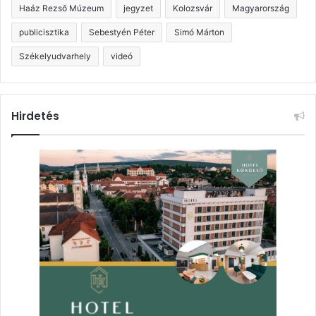
Haáz Rezső Múzeum
jegyzet
Kolozsvár
Magyarország
publicisztika
Sebestyén Péter
Simó Márton
Székelyudvarhely
videó
Hirdetés