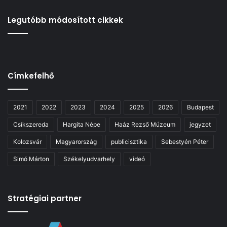
Legutóbb módosított cikkek
Címkefelhő
2021
2022
2023
2024
2025
2026
Budapest
Csíkszereda
Hargita Népe
Haáz Rezső Múzeum
jegyzet
Kolozsvár
Magyarország
publicisztika
Sebestyén Péter
Simó Márton
Székelyudvarhely
videó
Stratégiai partner