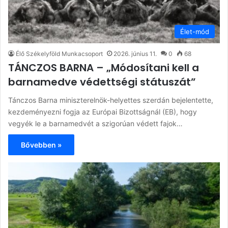
Élet-mód
Élő Székelyföld Munkacsoport
2026. június 11.
0
68
TÁNCZOS BARNA – „Módosítani kell a
barnamedve védettségi státuszát”
Tánczos Barna miniszterelnök-helyettes szerdán bejelentette,
kezdeményezni fogja az Európai Bizottságnál (EB), hogy
vegyék le a barnamedvét a szigorúan védett fajok…
Bővebben »