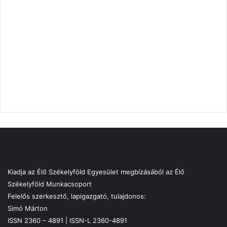
Kiadja az Élő Székelyföld Egyesület megbízásából az Élő
Székelyföld Munkacsoport
Felelős szerkesztő, lapigazgató, tulajdonos:
Simó Márton
ISSN 2360 – 4891 | ISSN-L 2360-4891