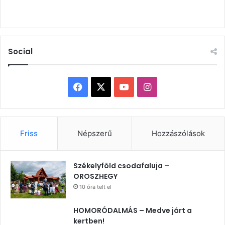
Social
Facebook
X
YouTube
Instagram
Friss
Népszerű
Hozzászólások
Székelyföld csodafaluja –
OROSZHEGY
10 óra telt el
HOMORÓDALMÁS – Medve járt a
kertben!