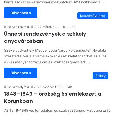
kántálásokat és karácsonyi köszöntőket. Az Enciklopédia…
Bővebben »
képzőművészet
Élő Székelyföld
2024. március 11.
0
132
Ünnepi rendezvények a székely
anyavárosban
Székelyudvarhely Megyei Jogú Város Polgármesteri Hivatala
szeretettel várja a városlakókat és az idelátogatókat az 1848–
49-es magyar forradalom és szabadságharc 176.…
Bővebben »
Erdély
Élő Székelyföld
2023. október 1.
0
48
1848–1849 – örökség és emlékezet a
Korunkban
Az 1848-1849-es forradalom és szabadságharc Magyarország