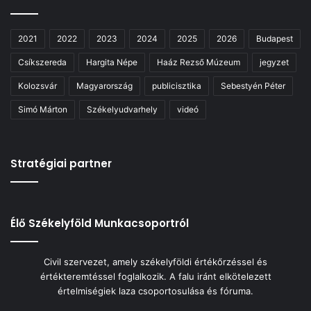
2021
2022
2023
2024
2025
2026
Budapest
Csíkszereda
Hargita Népe
Haáz Rezső Múzeum
jegyzet
Kolozsvár
Magyarország
publicisztika
Sebestyén Péter
Simó Márton
Székelyudvarhely
videó
Stratégiai partner
Élő Székelyföld Munkacsoportról
Civil szervezet, amely székelyföldi értékőrzéssel és
értékteremtéssel foglalkozik. A falu iránt elkötelezett
értelmiségiek laza csoportosulása és fóruma.