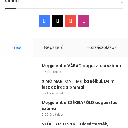
Social
Facebook
X
YouTube
Instagram
Friss
Népszerű
Hozzászólások
Megjelent a VÁRAD augusztusi száma
6 óra telt el
SIMÓ MÁRTON – Majka nélkül. De mi
lesz az irodalommal?
21 óra telt el
Megjelent a SZÉKELYFÖLD augusztusi
száma
22 óra telt el
SZÉKELYMUZSNA – Dicsértessék,