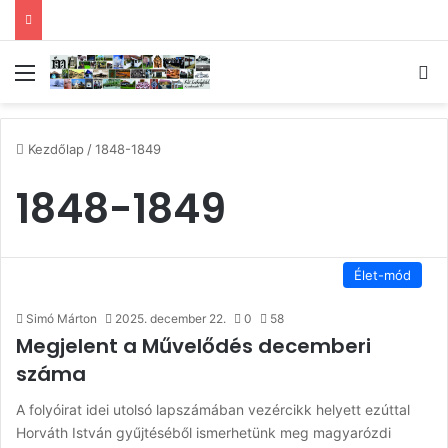
Menü
Ke
Kezdőlap
/
1848-1849
1848-1849
Élet-mód
Simó Márton
2025. december 22.
0
58
Megjelent a Művelődés decemberi
száma
A folyóirat idei utolsó lapszámában vezércikk helyett ezúttal
Horváth István gyűjtéséből ismerhetünk meg magyarózdi