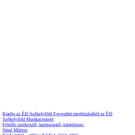
Kiadja az Élő Székelyföld Egyesület megbízásából az Élő
Székelyföld Munkacsoport
Felelős szerkesztő, lapigazgató, tulajdonos:
Simó Márton