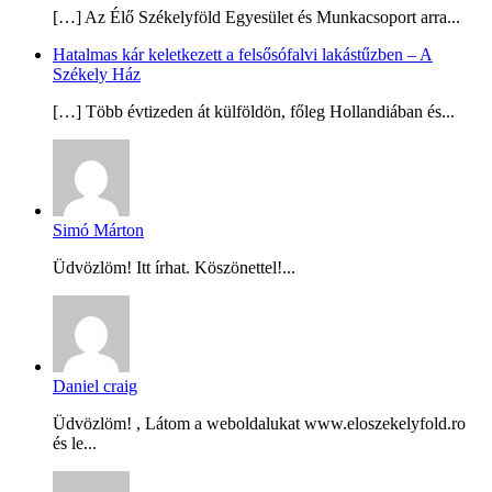
[…] Az Élő Székelyföld Egyesület és Munkacsoport arra...
Hatalmas kár keletkezett a felsősófalvi lakástűzben – A
Székely Ház
[…] Több évtizeden át külföldön, főleg Hollandiában és...
Simó Márton
Üdvözlöm! Itt írhat. Köszönettel!...
Daniel craig
Üdvözlöm! , Látom a weboldalukat www.eloszekelyfold.ro
és le...