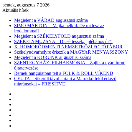
péntek, augusztus 7 2026
Aktuális hírek
Megjelent a VÁRAD augusztusi száma
SIMÓ MÁRTON – Majka nélkül. De mi lesz az
irodalommal?
Megjelent a SZÉKELYFÖLD augusztusi száma
SZÉKELYMUZSNA – Dicsértessék, „plébános úr”!
X. HOMORÓDMENTI NEMZETKÖZI FOTÓTÁBOR
Székelyudvarhelyre érkezik a MAGYAR MENYASSZONY
Megjelent a KORUNK augusztusi száma
SZENTEGYHÁZI FILHARMÓNIA – Zajlik a nyári turné
újratervezése
Remek hangulatban telt a FOLK & ROLL VÍKEND
CEUTA – Sikerült távol tartani a Marokkó felől érkező
migránsokat – FRISSÍTVE!
Facebook
X
YouTube
Instagram
Belépés
Véletlen
cikk
Oldalsáv