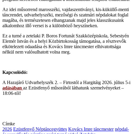
Az idei műsorrend marosszéki, vajdaszentiványi, kis-küküllő-menti
táncrendet, udvarhelyszéki, mezőségi és szatmári népdalokat foglal
magába, és természetesen elhangzanak majd jeles klasszikusaink
alkalomhoz illő versei is a különböző heyszíneken.
Ez a turné a zetelaki P. Boros Fortunát Szakközépiskola, Sebestyén
Elemér István és a helyi Közbirtokosság támogatása, a résztvevők
elkötelezett odaadása és Kovács Imre táncmester elhivatottsága
nélkül nem valósulhatott volna meg.
Kapcsolódó:
A Hazajáró Udvarhelyszék 2. – Firtostól a Hargitáig 2026. július 5-i
adásában
az Ezüstfenyő műsorából láthatunk szemelvényeket –
18:06-tól!
Címke
2026
Ezüstfenyő Néptáncegyüttes
Kovács Imre táncmester
népdal-