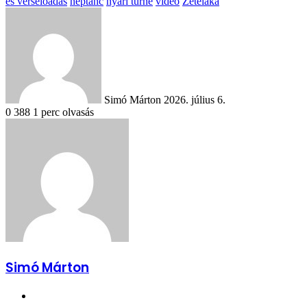
és verselőadás
néptánc
nyári turné
videó
Zetelaka
Send
an
email
Simó Márton
2026. július 6.
0
388
1 perc olvasás
Simó Márton
Facebook