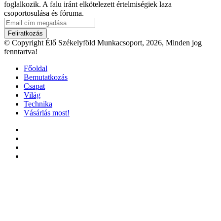
foglalkozik. A falu iránt elkötelezett értelmiségiek laza
csoportosulása és fóruma.
Email
cím
megadása
© Copyright Élő Székelyföld Munkacsoport, 2026, Minden jog
fenntartva!
Főoldal
Bemutatkozás
Csapat
Világ
Technika
Vásárlás most!
Facebook
X
YouTube
Instagram
Facebook
X
WhatsApp
Telegram
Viber
'Fel
a
tetejéhez'
gomb