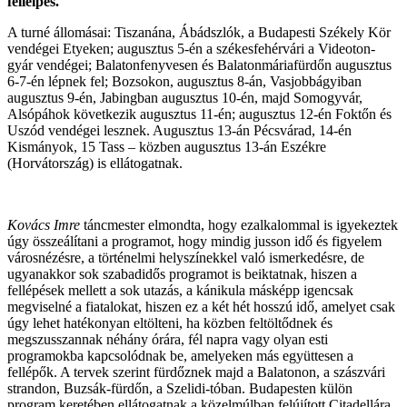
fellélpés.
A turné állomásai: Tiszanána, Ábádszlók, a Budapesti Székely Kör
vendégei Etyeken; augusztus 5-én a székesfehérvári a Videoton-
gyár vendégei; Balatonfenyvesen és Balatonmáriafürdőn augusztus
6-7-én lépnek fel; Bozsokon, augusztus 8-án, Vasjobbágyiban
augusztus 9-én, Jabingban augusztus 10-én, majd Somogyvár,
Alsópáhok következik augusztus 11-én; augusztus 12-én Foktőn és
Uszód vendégei lesznek. Augusztus 13-án Pécsvárad, 14-én
Kismányok, 15 Tass – közben augusztus 13-án Eszékre
(Horvátország) is ellátogatnak.
Kovács Imre
táncmester elmondta, hogy ezalkalommal is igyekeztek
úgy összeálítani a programot, hogy mindig jusson idő és figyelem
városnézésre, a történelmi helyszínekkel való ismerkedésre, de
ugyanakkor sok szabadidős programot is beiktatnak, hiszen a
fellépések mellett a sok utazás, a kánikula másképp igencsak
megviselné a fiatalokat, hiszen ez a két hét hosszú idő, amelyet csak
úgy lehet hatékonyan eltölteni, ha közben feltöltődnek és
megszusszannak néhány órára, fél napra vagy olyan esti
programokba kapcsolódnak be, amelyeken más együttesen a
fellépők. A tervek szerint fürdőznek majd a Balatonon, a szászvári
strandon, Buzsák-fürdőn, a Szelidi-tóban. Budapesten külön
program keretében ellátogatnak a közelmúlban felújított Citadellára.