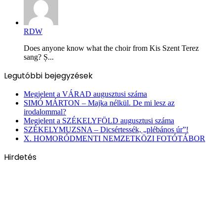
RDW
Does anyone know what the choir from Kis Szent Terez
sang? Ș...
Legutóbbi bejegyzések
Megjelent a VÁRAD augusztusi száma
SIMÓ MÁRTON – Majka nélkül. De mi lesz az
irodalommal?
Megjelent a SZÉKELYFÖLD augusztusi száma
SZÉKELYMUZSNA – Dicsértessék, „plébános úr”!
X. HOMORÓDMENTI NEMZETKÖZI FOTÓTÁBOR
Hirdetés