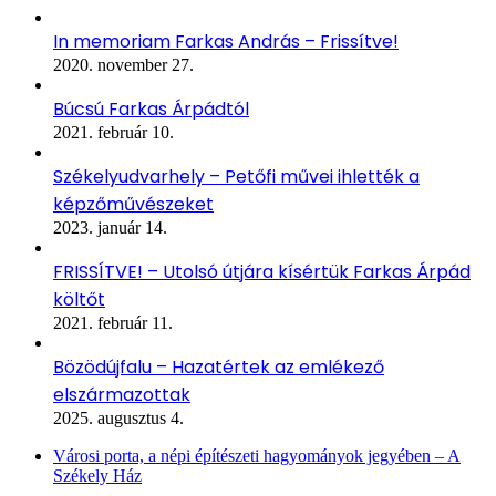
In memoriam Farkas András – Frissítve!
2020. november 27.
Búcsú Farkas Árpádtól
2021. február 10.
Székelyudvarhely – Petőfi művei ihlették a
képzőművészeket
2023. január 14.
FRISSÍTVE! – Utolsó útjára kísértük Farkas Árpád
költőt
2021. február 11.
Bözödújfalu – Hazatértek az emlékező
elszármazottak
2025. augusztus 4.
Városi porta, a népi építészeti hagyományok jegyében – A
Székely Ház