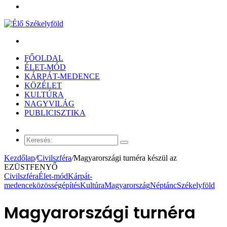
Menü
Keresés:
FŐOLDAL
ÉLET-MÓD
KÁRPÁT-MEDENCE
KÖZÉLET
KULTÚRA
NAGYVILÁG
PUBLICISZTIKA
Véletlen
cikk
Keresés:
Kezdőlap
/
Civilszféra
/
Magyarországi turnéra készül az
EZÜSTFENYŐ
Civilszféra
Élet-mód
Kárpát-
medence
közösségépítés
Kultúra
Magyarország
Néptánc
Székelyföld
Magyarországi turnéra