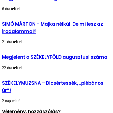
6 óra telt el
SIMÓ MÁRTON – Majka nélkül. De mi lesz az
irodalommal?
21 óra telt el
Megjelent a SZÉKELYFÖLD augusztusi száma
22 óra telt el
SZÉKELYMUZSNA – Dicsértessék, „plébános
úr”!
2 nap telt el
Vélemény, hozzászólás?