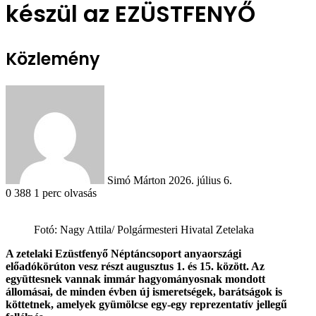
készül az EZÜSTFENYŐ
Közlemény
Send
an
email
Simó Márton
2026. július 6.
0
388
1 perc olvasás
Fotó: Nagy Attila/ Polgármesteri Hivatal Zetelaka
A zetelaki Ezüstfenyő Néptáncsoport anyaországi
előadókörúton vesz részt augusztus 1. és 15. között. Az
együttesnek vannak immár hagyományosnak mondott
állomásai, de minden évben új ismeretségek, barátságok is
köttetnek, amelyek gyümölcse egy-egy reprezentatív jellegű