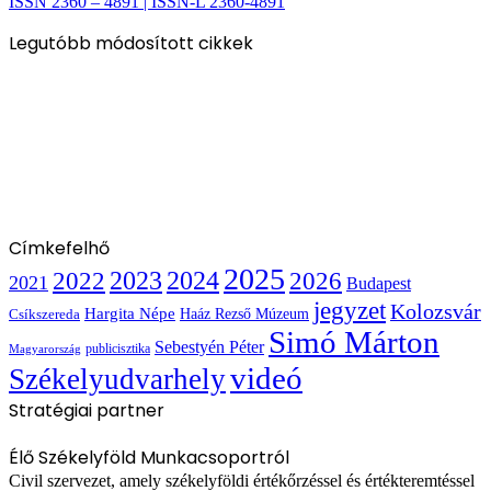
ISSN 2360 – 4891 | ISSN-L 2360-4891
Legutóbb módosított cikkek
Címkefelhő
2025
2022
2023
2024
2026
2021
Budapest
jegyzet
Kolozsvár
Hargita Népe
Haáz Rezső Múzeum
Csíkszereda
Simó Márton
Sebestyén Péter
publicisztika
Magyarország
videó
Székelyudvarhely
Stratégiai partner
Élő Székelyföld Munkacsoportról
Civil szervezet, amely székelyföldi értékőrzéssel és értékteremtéssel