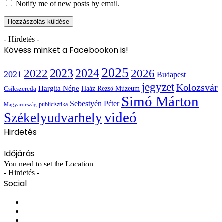
Notify me of new posts by email.
- Hirdetés -
Kövess minket a Facebookon is!
2025
2022
2023
2024
2026
2021
Budapest
jegyzet
Kolozsvár
Hargita Népe
Haáz Rezső Múzeum
Csíkszereda
Simó Márton
Sebestyén Péter
publicisztika
Magyarország
videó
Székelyudvarhely
Hirdetés
Időjárás
You need to set the Location.
- Hirdetés -
Social
Facebook
X
YouTube