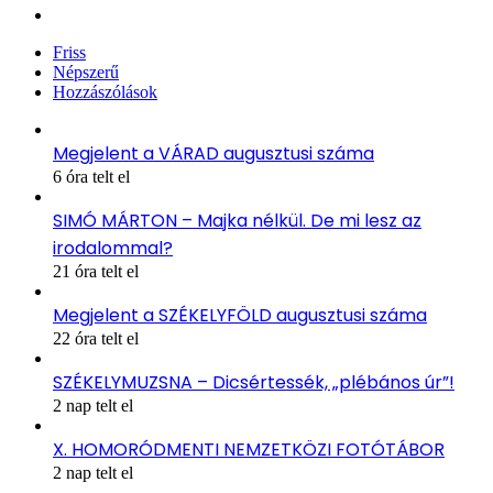
Instagram
Friss
Népszerű
Hozzászólások
Megjelent a VÁRAD augusztusi száma
6 óra telt el
SIMÓ MÁRTON – Majka nélkül. De mi lesz az
irodalommal?
21 óra telt el
Megjelent a SZÉKELYFÖLD augusztusi száma
22 óra telt el
SZÉKELYMUZSNA – Dicsértessék, „plébános úr”!
2 nap telt el
X. HOMORÓDMENTI NEMZETKÖZI FOTÓTÁBOR
2 nap telt el