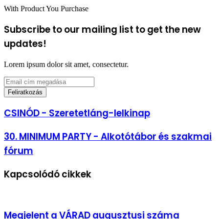
With Product You Purchase
Subscribe to our mailing list to get the new
updates!
Lorem ipsum dolor sit amet, consectetur.
Email
cím
megadása
CSINÓD
CSINÓD - Szeretetláng-lelkinap
-
Szeretetláng-
30.
30. MINIMUM PARTY - Alkotótábor és szakmai
lelkinap
MINIMUM
fórum
PARTY
-
Alkotótábor
Kapcsolódó cikkek
és
szakmai
fórum
Megjelent a VÁRAD augusztusi száma