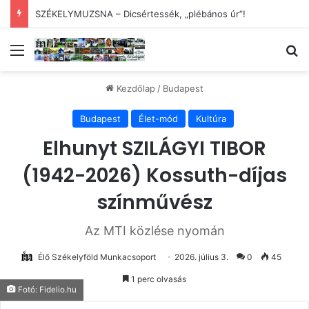
X. HOMORÓDMENTI NEMZETKÖZI FOTÓTÁBOR
Menü
Ke
Kezdőlap
/
Budapest
Budapest
Élet-mód
Kultúra
Elhunyt SZILÁGYI TIBOR
(1942-2026) Kossuth-díjas
színművész
Az MTI közlése nyomán
Élő Székelyföld Munkacsoport
2026. július 3.
0
45
1 perc olvasás
Fotó: Fidelio.hu