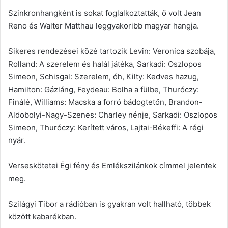
Szinkronhangként is sokat foglalkoztatták, ő volt Jean
Reno és Walter Matthau leggyakoribb magyar hangja.
Sikeres rendezései közé tartozik Levin: Veronica szobája,
Rolland: A szerelem és halál játéka, Sarkadi: Oszlopos
Simeon, Schisgal: Szerelem, óh, Kilty: Kedves hazug,
Hamilton: Gázláng, Feydeau: Bolha a fülbe, Thuróczy:
Finálé, Williams: Macska a forró bádogtetőn, Brandon-
Aldobolyi-Nagy-Szenes: Charley nénje, Sarkadi: Oszlopos
Simeon, Thuróczy: Kerített város, Lajtai-Békeffi: A régi
nyár.
Verseskötetei Égi fény és Emlékszilánkok címmel jelentek
meg.
Szilágyi Tibor a rádióban is gyakran volt hallható, többek
között kabarékban.