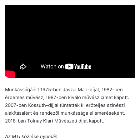
Munkásságáért 1975-ben Jászai Mari-díjat, 1982-ben
érdemes művész, 1987-ben kiváló művész címet kapott.
2007-ben Kossuth-díjjal tüntették ki erőteljes színészi
alakításaiért és rendezői munkássága elismeréseként.
2018-ban Tolnay Klári Művészeti díjat kapott.
Az MTI közlése nyomán