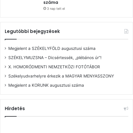
száma
3 nap telt el
Legutóbbi bejegyzések
Megjelent a SZÉKELYFÖLD augusztusi száma
SZÉKELYMUZSNA – Dicsértessék, „plébános úr”!
X. HOMORÓDMENTI NEMZETKÖZI FOTÓTÁBOR
Székelyudvarhelyre érkezik a MAGYAR MENYASSZONY
Megjelent a KORUNK augusztusi száma
Hirdetés