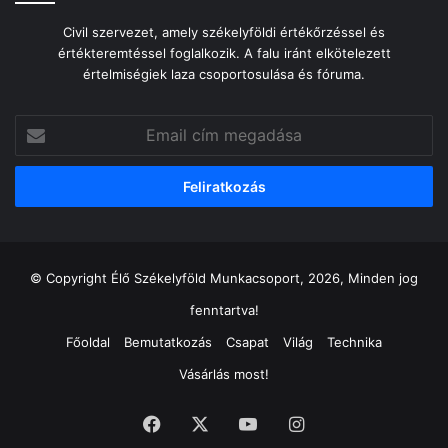
Civil szervezet, amely székelyföldi értékőrzéssel és
értékteremtéssel foglalkozik. A falu iránt elkötelezett
értelmiségiek laza csoportosulása és fóruma.
Email
cím
megadása
© Copyright Élő Székelyföld Munkacsoport, 2026, Minden jog
fenntartva!
Főoldal
Bemutatkozás
Csapat
Világ
Technika
Vásárlás most!
Facebook
X
YouTube
Instagram