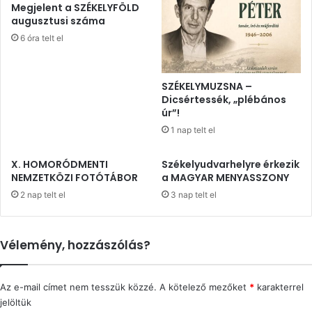
Megjelent a SZÉKELYFÖLD
augusztusi száma
6 óra telt el
SZÉKELYMUZSNA –
Dicsértessék, „plébános
úr”!
1 nap telt el
X. HOMORÓDMENTI
Székelyudvarhelyre érkezik
NEMZETKÖZI FOTÓTÁBOR
a MAGYAR MENYASSZONY
2 nap telt el
3 nap telt el
Vélemény, hozzászólás?
Az e-mail címet nem tesszük közzé.
A kötelező mezőket
*
karakterrel
jelöltük