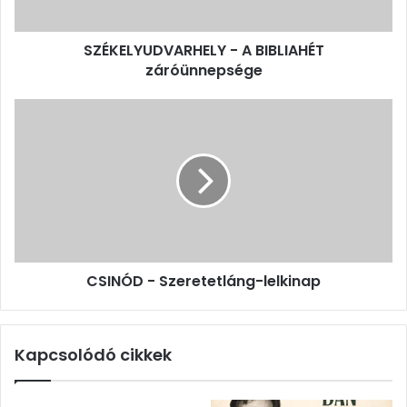
SZÉKELYUDVARHELY - A BIBLIAHÉT
záróünnepsége
CSINÓD
-
Szeretetláng-
lelkinap
CSINÓD - Szeretetláng-lelkinap
Kapcsolódó cikkek