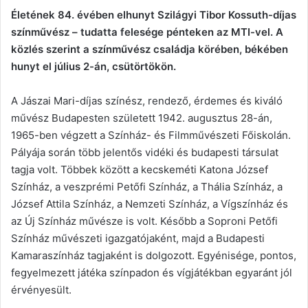
Életének 84. évében elhunyt Szilágyi Tibor Kossuth-díjas
színművész – tudatta felesége pénteken az MTI-vel. A
közlés szerint a színművész családja körében, békében
hunyt el július 2-án, csütörtökön.
A Jászai Mari-díjas színész, rendező, érdemes és kiváló
művész Budapesten született 1942. augusztus 28-án,
1965-ben végzett a Színház- és Filmművészeti Főiskolán.
Pályája során több jelentős vidéki és budapesti társulat
tagja volt. Többek között a kecskeméti Katona József
Színház, a veszprémi Petőfi Színház, a Thália Színház, a
József Attila Színház, a Nemzeti Színház, a Vígszínház és
az Új Színház művésze is volt. Később a Soproni Petőfi
Színház művészeti igazgatójaként, majd a Budapesti
Kamaraszínház tagjaként is dolgozott. Egyénisége, pontos,
fegyelmezett játéka színpadon és vígjátékban egyaránt jól
érvényesült.