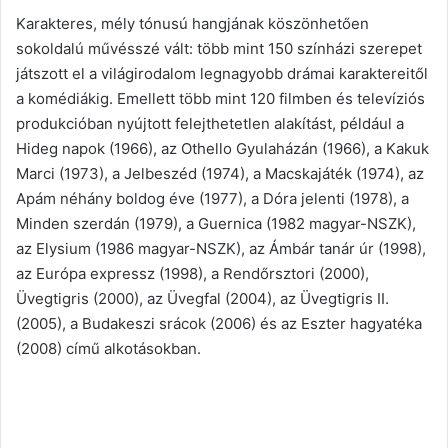
Karakteres, mély tónusú hangjának köszönhetően
sokoldalú művésszé vált: több mint 150 színházi szerepet
játszott el a világirodalom legnagyobb drámai karaktereitől
a komédiákig. Emellett több mint 120 filmben és televíziós
produkcióban nyújtott felejthetetlen alakítást, például a
Hideg napok (1966), az Othello Gyulaházán (1966), a Kakuk
Marci (1973), a Jelbeszéd (1974), a Macskajáték (1974), az
Apám néhány boldog éve (1977), a Dóra jelenti (1978), a
Minden szerdán (1979), a Guernica (1982 magyar-NSZK),
az Elysium (1986 magyar-NSZK), az Ámbár tanár úr (1998),
az Európa expressz (1998), a Rendőrsztori (2000),
Üvegtigris (2000), az Üvegfal (2004), az Üvegtigris II.
(2005), a Budakeszi srácok (2006) és az Eszter hagyatéka
(2008) című alkotásokban.