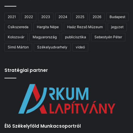
2021
2022
2023
2024
2025
2026
Budapest
Csíkszereda
Hargita Népe
Haáz Rezső Múzeum
jegyzet
Kolozsvár
Magyarország
publicisztika
Sebestyén Péter
Simó Márton
Székelyudvarhely
videó
Stratégiai partner
Élő Székelyföld Munkacsoportról