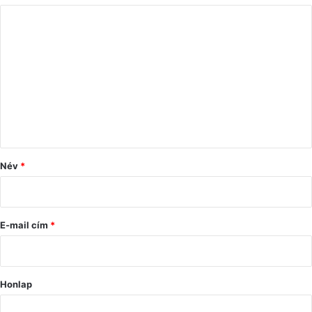
H
o
z
z
á
s
z
ó
Név
*
l
á
s
E-mail cím
*
*
Honlap