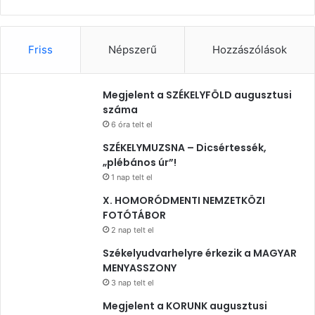
Friss
Népszerű
Hozzászólások
Megjelent a SZÉKELYFÖLD augusztusi
száma
6 óra telt el
SZÉKELYMUZSNA – Dicsértessék,
„plébános úr”!
1 nap telt el
X. HOMORÓDMENTI NEMZETKÖZI
FOTÓTÁBOR
2 nap telt el
Székelyudvarhelyre érkezik a MAGYAR
MENYASSZONY
3 nap telt el
Megjelent a KORUNK augusztusi