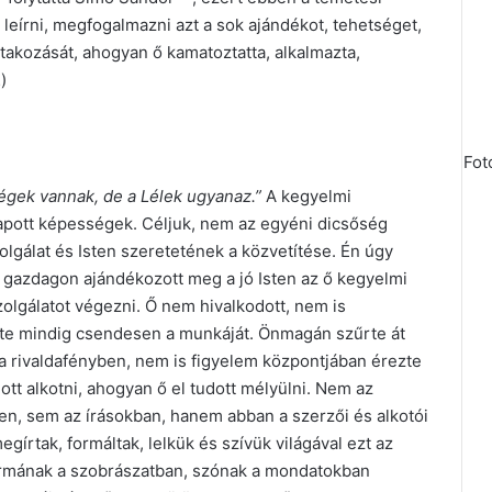
eírni, megfogalmazni azt a sok ajándékot, tehetséget,
ntakozását, ahogyan ő kamatoztatta, alkalmazta,
)
Fot
égek vannak, de a Lélek ugyanaz.”
A kegyelmi
 kapott képességek. Céljuk, nem az egyéni dicsőség
gálat és Isten szeretetének a közvetítése. Én úgy
t gazdagon ajándékozott meg a jó Isten az ő kegyelmi
zolgálatot végezni. Ő nem hivalkodott, nem is
te mindig csendesen a munkáját. Önmagán szűrte át
 a rivaldafényben, nem is figyelem központjában érezte
tt alkotni, ahogyan ő el tudott mélyülni. Nem az
en, sem az írásokban, hanem abban a szerzői és alkotói
gírtak, formáltak, lelkük és szívük világával ezt az
formának a szobrászatban, szónak a mondatokban