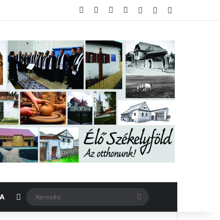
Facebook
X
YouTube
Instagram
Belépés
Véletlen cikk
Oldalsáv
Véletlen cikk
Keresés:
KA