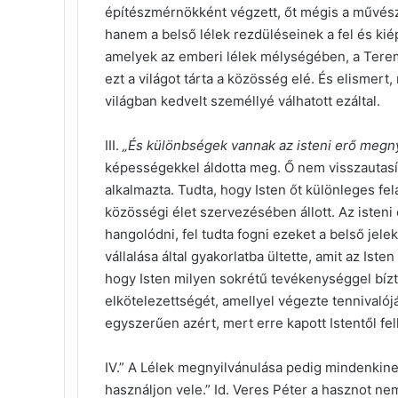
építészmérnökként végzett, őt mégis a művész
hanem a belső lélek rezdüléseinek a fel és kié
amelyek az emberi lélek mélységében, a Tere
ezt a világot tárta a közösség elé. És elismert
világban kedvelt személlyé válhatott ezáltal.
III.
„És különbségek vannak az isteni erő megny
képességekkel áldotta meg. Ő nem visszautasíto
alkalmazta. Tudta, hogy Isten őt különleges fel
közösségi élet szervezésében állott. Az isteni 
hangolódni, fel tudta fogni ezeket a belső jelek
vállalása által gyakorlatba ültette, amit az Iste
hogy Isten milyen sokrétű tevékenységgel bíz
elkötelezettségét, amellyel végezte tennivaló
egyszerűen azért, mert erre kapott Istentől fe
IV.” A Lélek megnyilvánulása pedig mindenkine
használjon vele.” Id. Veres Péter a hasznot ne