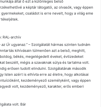
unkája által ő ezt a különleges belső
érzékelhetővé a képtár látogatói, az olvasók, vagy éppen
t gyermekeket, családot is erre nevelt, hogy a világ eme
tékeljétek.
ó: RAL-archív
 az Úr ugyanaz.”
– Szolgálatát hármas szinten tudnám
enntartás kihívásain túlmenően azt a belső, meghitt,
 boldog, békés, megelégedett éveket, évtizedeket
okat beszélt, mégis a szavaknak súlya és tartalma volt.
ndig erősen tudott elindulni. Szolgálatának második
y Isten azért is elhívta erre az életre, hogy alkotásai
i intuícióként, kezdeményező személyként, vagy éppen
 egyedi volt, kezdeményező, karakter, erős emberi
gálata volt. Bár