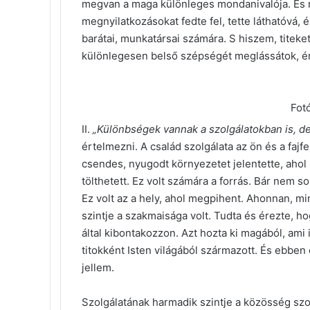
megvan a maga különleges mondanivalója. És m
megnyilatkozásokat fedte fel, tette láthatóvá, 
barátai, munkatársai számára. S hiszem, titeke
különlegesen belső szépségét meglássátok, ér
Fot
II.
„Különbségek vannak a szolgálatokban is, de
értelmezni. A család szolgálata az ön és a fajf
csendes, nyugodt környezetet jelentette, ahol
tölthetett. Ez volt számára a forrás. Bár nem s
Ez volt az a hely, ahol megpihent. Ahonnan, mi
szintje a szakmaisága volt. Tudta és érezte, hog
által kibontakozzon. Azt hozta ki magából, am
titokként Isten világából származott. És ebben
jellem.
Szolgálatának harmadik szintje a közösség szol