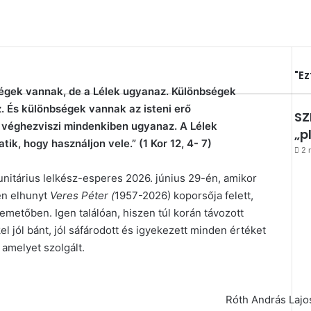
"Ez
égek vannak, de a Lélek ugyanaz. Különbségek
. És különbségek vannak az isteni erő
SZ
t véghezviszi mindenkiben ugyanaz. A Lélek
„p
k, hogy használjon vele.” (1 Kor 12, 4- 7)
2 
 unitárius lelkész-esperes 2026. június 29-én, amikor
en elhunyt
Veres Péter (
1957-2026) koporsőja felett,
metőben. Igen találóan, hiszen túl korán távozott
 jól bánt, jól sáfárodott és igyekezett minden értéket
amelyet szolgált.
Róth András Lajos