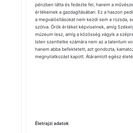
pénzben látta és fedezte fel, hanem a művészet
értékeinek a gazdagításában. Ez a haszon ped
a megvalósításokat nem kezdi sem a rozsda, s
szólva. Örök értéket képviselnek, amíg Széke
múzeum lesz, amíg a közösség vágyik a szépre
Isten szentlelke számára nem az a talentum volt
hanem abba befektetett, azt gondozta, kamatozta
megnyilatkozást kapott. Átáramlott egész életé
Életrajzi adatok