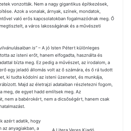
etek vonzották. Nem a nagy gigantikus építkezések,
pítése. Azok a vonalak, árnyak, színek, mondatok,
mtővel való erős kapcsolatokban fogalmazódnak meg. Ő
, megtisztelt, a város lakosságának és a művészeti
ilvánulásaiban is”
– A jó Isten Pétert különleges
tta az isteni erőt, hanem elfogadta, használta és
adattal bízta meg. Ez pedig a művészet, az irodalom, a
erő egy jeladó állomás volt az ő számára, és ő rá tudott
et, ki tudta kódolni az isteni üzenetet, és munkája,
n rábízott. Majd az életrajzi adataiban részletezni fogom,
ta meg, de egyet hadd említsek meg. Az
ját, nem a babérokért, nem a dicsőségért, hanem csak
lhatalmazást.
k azért adatik, hogy
m az anyagiakban, a
A Litera Veres Kiadó