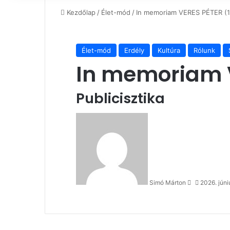
Kezdőlap
/
Élet-mód
/
In memoriam VERES PÉTER (
Élet-mód
Erdély
Kultúra
Rólunk
In memoriam V
Publicisztika
Send
an
email
Simó Márton
2026. júni