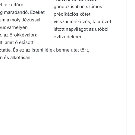
, a kultúra
gondozásában számos
ig maradandó. Ezeket
prédikációs kötet,
em a moly Jézussal
visszaemlékezés, falufüzet
lyudvarhelyen
látott napvilágot az utóbbi
, az örökkévalóra.
évtizedekben
, amit ő elásott,
tta. És ez az isteni lélek benne utat tört,
n és alkotásán.