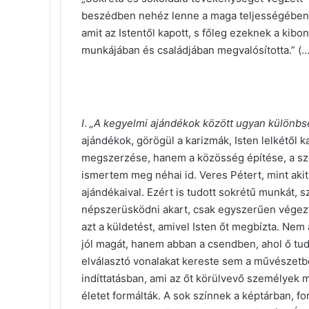
beszédben nehéz lenne a maga teljességében l
amit az Istentől kapott, s főleg ezeknek a kibo
munkájában és családjában megvalósította.” (…
I
.
„A kegyelmi ajándékok között ugyan különbs
ajándékok, görögül a karizmák, Isten lelkétől
megszerzése, hanem a közösség építése, a szol
ismertem meg néhai id. Veres Pétert, mint aki
ajándékaival. Ezért is tudott sokrétű munkát, s
népszerüsködni akart, csak egyszerűen végez
azt a küldetést, amivel Isten őt megbízta. Nem
jól magát, hanem abban a csendben, ahol ő tudo
elválasztó vonalakat kereste sem a művészetb
indíttatásban, ami az őt körülvevő személyek me
életet formálták. A sok színnek a képtárban, 