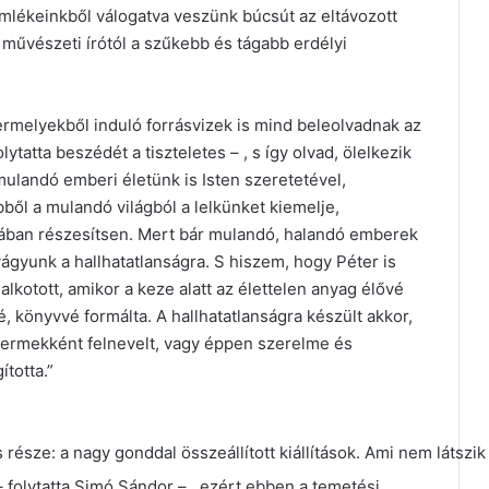
emlékeinkből válogatva veszünk búcsút az eltávozott
a művészeti írótól a szűkebb és tágabb erdélyi
ermelyekből induló forrásvizek is mind beleolvadnak az
lytatta beszédét a tiszteletes – , s így olvad, ölelkezik
mulandó emberi életünk is Isten szeretetével,
ből a mulandó világból a lelkünket kiemelje,
gában részesítsen. Mert bár mulandó, halandó emberek
ágyunk a hallhatatlanságra. S hiszem, hogy Péter is
 alkotott, amikor a keze alatt az élettelen anyag élővé
, könyvvé formálta. A hallhatatlanságra készült akkor,
 gyermekként felnevelt, vagy éppen szerelme és
ította.”
része: a nagy gonddal összeállított kiállítások. Ami nem látszik
 folytatta Simó Sándor – , ezért ebben a temetési