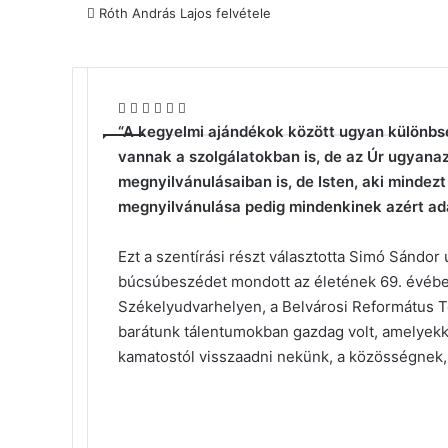
Róth András Lajos felvétele
Facebook
X
Reddit
WhatsApp
Megosztás
Nyomtatás
email-
“A kegyelmi ajándékok között ugyan különbs
ben
vannak a szolgálatokban is, de az Úr ugyanaz
megnyilvánulásaiban is, de Isten, aki mindez
megnyilvánulása pedig mindenkinek azért adati
Ezt a szentírási részt választotta Simó Sándor
búcsúbeszédet mondott az életének 69. évéb
Székelyudvarhelyen, a Belvárosi Református Te
barátunk tálentumokban gazdag volt, amelyekkel
kamatostól visszaadni nekünk, a közösségnek, 