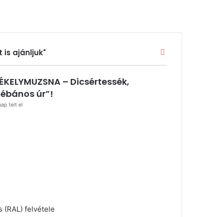
Bezárás
t is ajánljuk"
ÉKELYMUZSNA – Dicsértessék,
lébános úr”!
nap telt el
 (RAL) felvétele