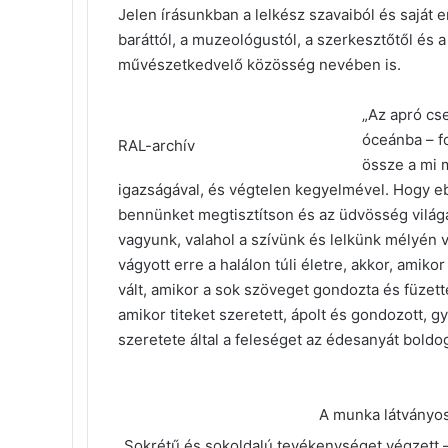
Jelen írásunkban a lelkész szavaiból és saját 
baráttól, a muzeológustól, a szerkesztőtől és 
művészetkedvelő közösség nevében is.
„Az apró cs
óceánba – fo
RAL-archív
össze a mi 
igazságával, és végtelen kegyelmével. Hogy eb
bennünket megtisztítson és az üdvösség vilá
vagyunk, valahol a szívünk és lelkünk mélyén v
vágyott erre a halálon túli életre, akkor, amikor
vált, amikor a sok szöveget gondozta és füzetté
amikor titeket szeretett, ápolt és gondozott,
szeretete által a feleséget az édesanyát boldog
A munka látványos 
„Sokrétű és sokoldalú tevékenységet végzett –