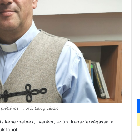
 plébános – Fotó: Balog László
s képezhetnek, ilyenkor, az ún. transzfervágással a
uk tőből.