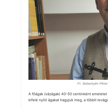
Ft. Sebestyén Péter
A főágak (vázágak) 40-50 centinként emeletet i
kifelé nyíló ágakat hagyjuk meg, a többit levágj