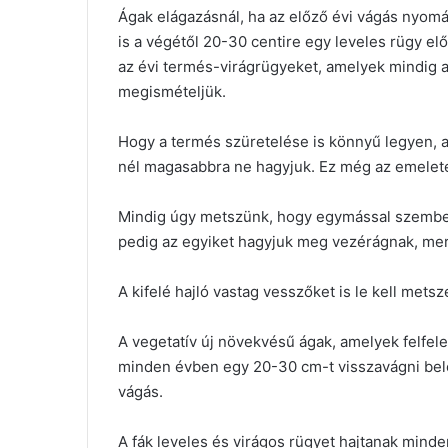
Ágak elágazásnál, ha az előző évi vágás nyomá
is a végétől 20-30 centire egy leveles rügy el
az évi termés-virágrügyeket, amelyek mindig 
megismételjük.
Hogy a termés szüretelése is könnyű legyen, a
nél magasabbra ne hagyjuk. Ez még az emelete
Mindig úgy metszünk, hogy egymással szemben
pedig az egyiket hagyjuk meg vezérágnak, mer
A kifelé hajló vastag vesszőket is le kell mets
A vegetatív új növekvésű ágak, amelyek felfel
minden évben egy 20-30 cm-t visszavágni belől
vágás.
A fák leveles és virágos rügyet hajtanak mind