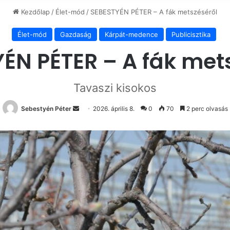
Kezdőlap
/
Élet-mód
/
SEBESTYÉN PÉTER – A fák metszéséről
Élet-mód
Gazdaság
Kárpát-medence
Publicisztika
ÉN PÉTER – A fák met
Tavaszi kisokos
Send
Sebestyén Péter
2026. április 8.
0
70
2 perc olvasás
an
email