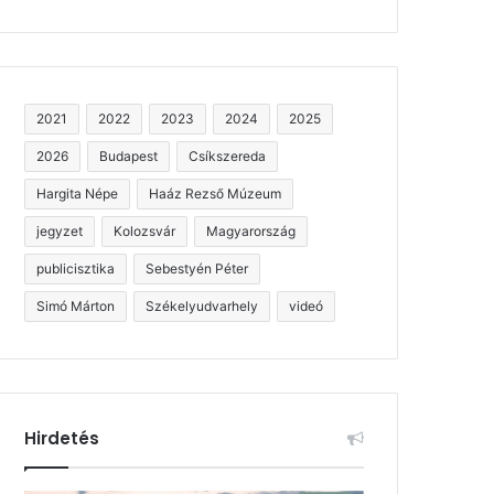
2021
2022
2023
2024
2025
2026
Budapest
Csíkszereda
Hargita Népe
Haáz Rezső Múzeum
jegyzet
Kolozsvár
Magyarország
publicisztika
Sebestyén Péter
Simó Márton
Székelyudvarhely
videó
Hirdetés