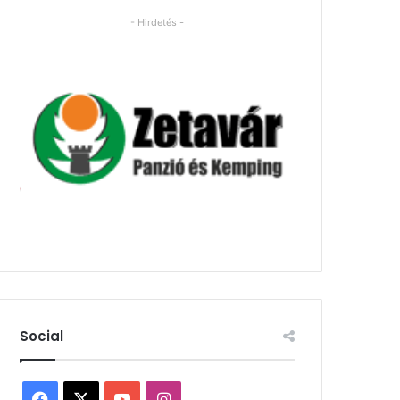
- Hirdetés -
Social
Facebook
X
YouTube
Instagram