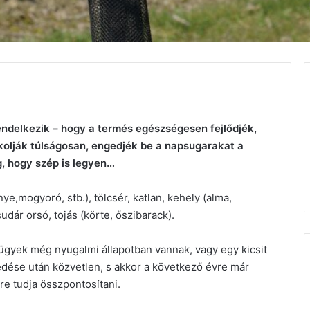
endelkezik – hogy a termés egészségesen fejlődjék,
olják túlságosan, engedjék be a napsugarakat a
, hogy szép is legyen…
,mogyoró, stb.), tölcsér, katlan, kehely (alma,
udár orsó, tojás (körte, őszibarack).
rügyek még nyugalmi állapotban vannak, vagy egy kicsit
zedése után közvetlen, s akkor a következő évre már
re tudja összpontosítani.