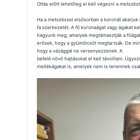
Oltás előtt lehetőleg el kell végezni a metszést
Ha a metszéssel elsősorban a koronát akarjuk ki
fa szerkezetét. A fő koronaágat vagy ágakat ke
hagyunk meg, amelyek megtámasztják a főágakat
erősek, hogy a gyümölcsöt megtartsák. De mind
hogy a vázággal ne versenyezzenek. A
befelé növő hajtásokat el kell távolítani. Úgys
mellékágakat is, amelyek nem is teremnek csa