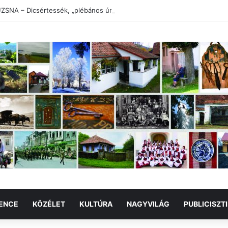
SNA – Dicsértessék, „plébános úr”!
ENCE
KÖZÉLET
KULTÚRA
NAGYVILÁG
PUBLICISZT