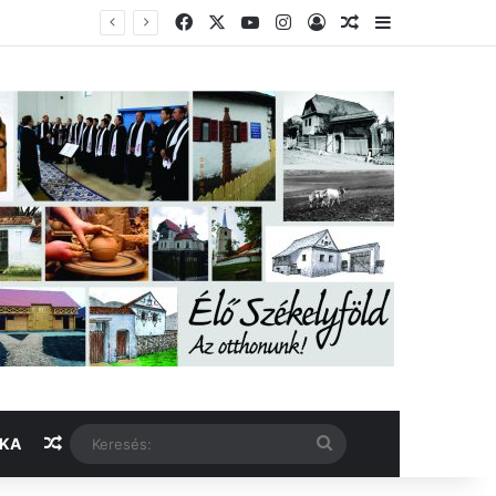
Facebook
X
YouTube
Instagram
Belépés
Véletlen cikk
Oldalsáv
Véletlen cikk
Keresés:
IKA