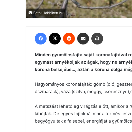
Fotó: Hobbikert.hu
Facebook
X
Reddit
Megosztás email-ben
Nyomtatás
Minden gyümölcsfajta saját koronafajtával r
egymást árnyékolják az ágak, hogy ne árnyék
korona belsejébe…, aztán a korona dolga még
Hagyományos koronafajták: gömb (dió, gesztenye
őszibarack), váza (szilva, meggy, cseresznye),s
A metszést lehetőleg virágzás előtt, amikor a 
kibújtak. De egyes fajtáknál már a termés les
begyógyultak a fa sebei, energiáját a gyümölcs