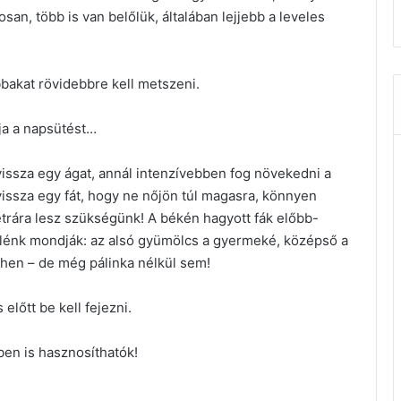
san, több is van belőlük, általában lejjebb a leveles
akat rövidebbre kell metszeni.
pja a napsütést…
issza egy ágat, annál intenzívebben fog növekedni a
issza egy fát, hogy ne nőjön túl magasra, könnyen
rára lesz szükségünk! A békén hagyott fák előbb-
elénk mondják: az alsó gyümölcs a gyermeké, középső a
hen – de még pálinka nélkül sem!
előtt be kell fejezni.
en is hasznosíthatók!