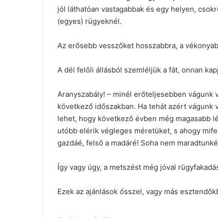
jól láthatóan vastagabbak és egy helyen, csokro
(egyes) rügyeknél.
Az erősebb vesszőket hosszabbra, a vékonyabb
A dél felőli állásból szemléljük a fát, onnan ka
Aranyszabály! – minél erőteljesebben vágunk v
következő időszakban. Ha tehát azért vágunk v
lehet, hogy következő évben még magasabb lét
utóbb elérik végleges méretüket, s ahogy mif
gazdáé, felső a madáré! Soha nem maradtunké
Így vagy úgy, a metszést még jóval rügyfakadás 
Ezek az ajánlások ősszel, vagy más esztendőkb