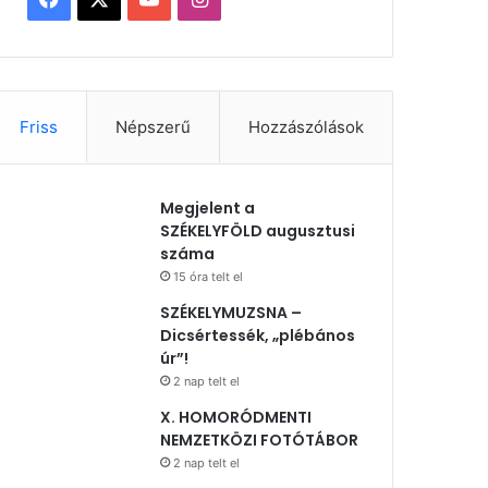
Friss
Népszerű
Hozzászólások
Megjelent a
SZÉKELYFÖLD augusztusi
száma
15 óra telt el
SZÉKELYMUZSNA –
Dicsértessék, „plébános
úr”!
2 nap telt el
X. HOMORÓDMENTI
NEMZETKÖZI FOTÓTÁBOR
2 nap telt el