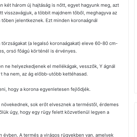
n két három új hajtáság is nőtt, egyet hagyunk meg, azt
őtt visszavágjuk, a többit majdnem tőből, meghagyva az
a tőben jelentkeznek. Ezt minden koronaágnál
 törzságakat (a legalsó koronaágakat) eleve 60-80 cm-
s, orsó főágú körténél is érvényes.
 ne helyezkedjenek el mellékágak, vesszők, Y ágnál
t ha nem, az ág előbb-utóbb kettéhasad.
zeni, hogy a korona egyenletesen fejlődjék.
e növekednek, sok erőt elvesznek a terméstől, érdemes
ük úgy, hogy egy rügy felett közvetlenül legyen a
en évben. A termés a virágos rügyekben van, amelyek