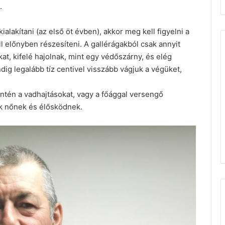
.
alakítani (az első öt évben), akkor meg kell figyelni a
ll előnyben részesíteni. A gallérágakból csak annyit
, kifelé hajolnak, mint egy védőszárny, és elég
ig legalább tíz centivel visszább vágjuk a végüket,
zintén a vadhajtásokat, vagy a főággal versengő
k nőnek és élősködnek.