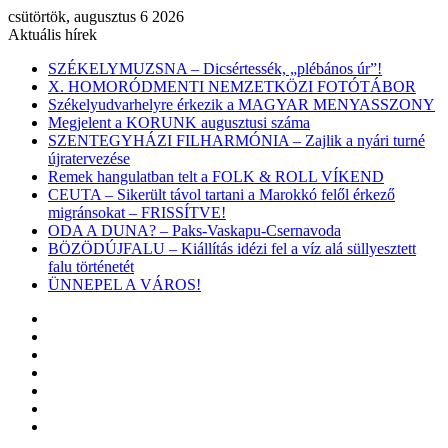
csütörtök, augusztus 6 2026
Aktuális hírek
SZÉKELYMUZSNA – Dicsértessék, „plébános úr”!
X. HOMORÓDMENTI NEMZETKÖZI FOTÓTÁBOR
Székelyudvarhelyre érkezik a MAGYAR MENYASSZONY
Megjelent a KORUNK augusztusi száma
SZENTEGYHÁZI FILHARMÓNIA – Zajlik a nyári turné
újratervezése
Remek hangulatban telt a FOLK & ROLL VÍKEND
CEUTA – Sikerült távol tartani a Marokkó felől érkező
migránsokat – FRISSÍTVE!
ODA A DUNA? – Paks-Vaskapu-Csernavoda
BÖZÖDÚJFALU – Kiállítás idézi fel a víz alá süllyesztett
falu történetét
ÜNNEPEL A VÁROS!
Facebook
X
YouTube
Instagram
Belépés
Véletlen
cikk
Oldalsáv