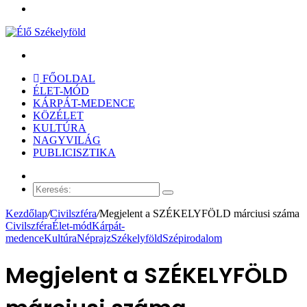
Menü
Keresés:
FŐOLDAL
ÉLET-MÓD
KÁRPÁT-MEDENCE
KÖZÉLET
KULTÚRA
NAGYVILÁG
PUBLICISZTIKA
Véletlen
cikk
Keresés:
Kezdőlap
/
Civilszféra
/
Megjelent a SZÉKELYFÖLD márciusi száma
Civilszféra
Élet-mód
Kárpát-
medence
Kultúra
Néprajz
Székelyföld
Szépirodalom
Megjelent a SZÉKELYFÖLD