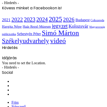
- Hirdetés -
Kövess minket a Facebookon is!
2025
2022
2023
2024
2026
2021
Budapest
Csíkszereda
jegyzet
Kolozsvár
Hargita Népe
Haáz Rezső Múzeum
Magyarország
Simó Márton
Sebestyén Péter
publicisztika
videó
Székelyudvarhely
Hirdetés
Időjárás
You need to set the Location.
- Hirdetés -
Social
Facebook
X
YouTube
Instagram
Friss
Népszerű