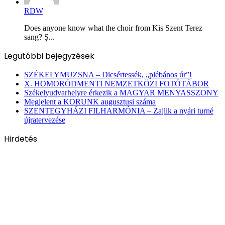
RDW
Does anyone know what the choir from Kis Szent Terez
sang? Ș...
Legutóbbi bejegyzések
SZÉKELYMUZSNA – Dicsértessék, „plébános úr”!
X. HOMORÓDMENTI NEMZETKÖZI FOTÓTÁBOR
Székelyudvarhelyre érkezik a MAGYAR MENYASSZONY
Megjelent a KORUNK augusztusi száma
SZENTEGYHÁZI FILHARMÓNIA – Zajlik a nyári turné
újratervezése
Hirdetés