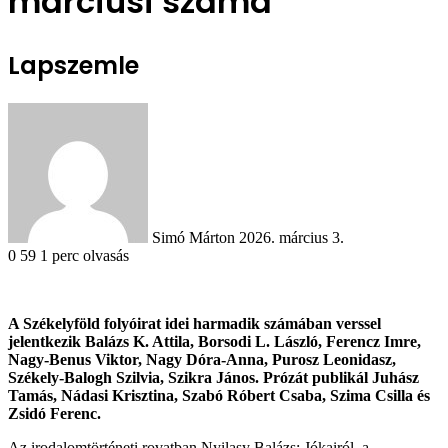
márciusi száma
Lapszemle
Send
an
email
Simó Márton
2026. március 3.
0
59
1 perc olvasás
A Székelyföld folyóirat idei harmadik számában verssel
jelentkezik Balázs K. Attila, Borsodi L. László, Ferencz Imre,
Nagy-Benus Viktor, Nagy Dóra-Anna, Purosz Leonidasz,
Székely-Balogh Szilvia, Szikra János. Prózát publikál Juhász
Tamás, Nádasi Krisztina, Szabó Róbert Csaba, Szima Csilla és
Zsidó Ferenc.
Az irodalomtörténeti rovatban Nyilasy Balázs: Jókairól, a