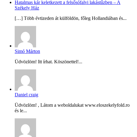
Hatalmas kár keletkezett a felsősófalvi lakástűzben – A
Székely Ház
[…] Több évtizeden át külföldön, főleg Hollandiában és...
Simó Márton
Üdvözlöm! Itt írhat. Köszönettel!...
Daniel craig
Üdvözlöm! , Látom a weboldalukat www.eloszekelyfold.ro
és le...