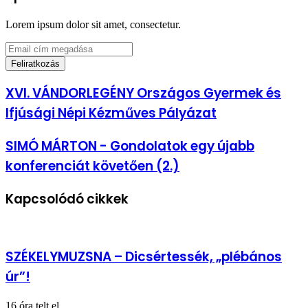
Lorem ipsum dolor sit amet, consectetur.
Email
cím
megadása
XVI.
XVI. VÁNDORLEGÉNY Országos Gyermek és
VÁNDORLEGÉNY
Ifjúsági Népi Kézműves Pályázat
Országos
Gyermek
és
SIMÓ
SIMÓ MÁRTON - Gondolatok egy újabb
Ifjúsági
MÁRTON
konferenciát követően (2.)
Népi
-
Kézműves
Gondolatok
Pályázat
egy
Kapcsolódó cikkek
újabb
konferenciát
követően
(2.)
SZÉKELYMUZSNA – Dicsértessék, „plébános
úr”!
16 óra telt el