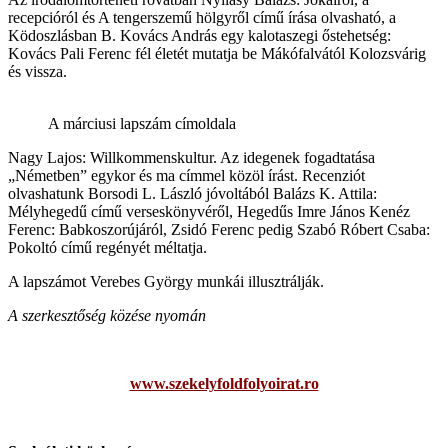
recepcióról és A tengerszemű hölgyről című írása olvasható, a
Ködoszlásban B. Kovács András egy kalotaszegi őstehetség:
Kovács Pali Ferenc fél életét mutatja be Mákófalvától Kolozsvárig
és vissza.
A márciusi lapszám címoldala
Nagy Lajos: Willkommenskultur. Az idegenek fogadtatása
„Németben” egykor és ma címmel közöl írást. Recenziót
olvashatunk Borsodi L. László jóvoltából Balázs K. Attila:
Mélyhegedű című verseskönyvéről, Hegedűs Imre János Kenéz
Ferenc: Babkoszorújáról, Zsidó Ferenc pedig Szabó Róbert Csaba:
Pokoltó című regényét méltatja.
A lapszámot Verebes György munkái illusztrálják.
A szerkesztőség közése nyomán
www.szekelyfoldfolyoirat.ro