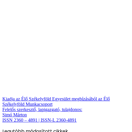
Kiadja az Élő Székelyföld Egyesület megbízásából az Élő
Székelyföld Munkacsoport
Felelős szerkesztő, lapigazgató, tulajdonos:
Simó Márton
ISSN 2360 – 4891 | ISSN-L 2360-4891
Legutóbb módosított cikkek