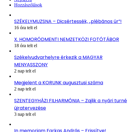
Hozzászólások
SZÉKELYMUZSNA – Dicsértessék, „plébános úr”!
16 óra telt el
X. HOMORÓDMENTI NEMZETKÖZI FOTÓTÁBOR
18 óra telt el
Székelyudvarhelyre érkezik a MAGYAR
MENYASSZONY
2 nap telt el
Megjelent a KORUNK augusztusi száma
2 nap telt el
SZENTEGYHÁZI FILHARMÓNIA – Zajlik a nyári turné
újratervezése
3 nap telt el
In memoriam Farkas András – Frissítve!