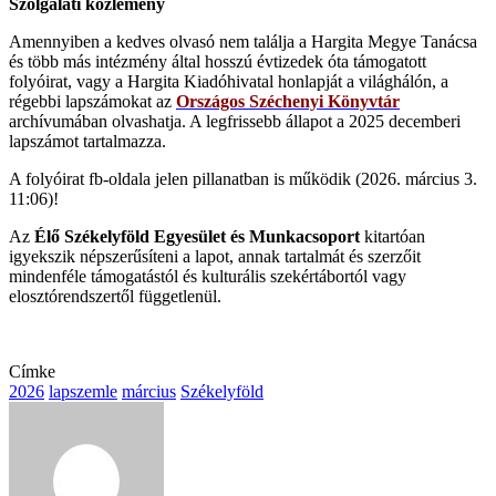
Szolgálati közlemény
Amennyiben a kedves olvasó nem találja a Hargita Megye Tanácsa
és több más intézmény által hosszú évtizedek óta támogatott
folyóirat, vagy a Hargita Kiadóhivatal honlapját a világhálón, a
régebbi lapszámokat az
Országos Széchenyi Könyvtár
archívumában olvashatja. A legfrissebb állapot a 2025 decemberi
lapszámot tartalmazza.
A folyóirat fb-oldala jelen pillanatban is működik (2026. március 3.
11:06)!
Az
Élő Székelyföld Egyesület és Munkacsoport
kitartóan
igyekszik népszerűsíteni a lapot, annak tartalmát és szerzőit
mindenféle támogatástól és kulturális szekértábortól vagy
elosztórendszertől függetlenül.
Címke
2026
lapszemle
március
Székelyföld
Send
an
email