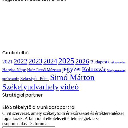
Címkefelhő
2025
2022
2023
2024
2026
2021
Budapest
Csíkszereda
jegyzet
Kolozsvár
Hargita Népe
Haáz Rezső Múzeum
Magyarország
Simó Márton
Sebestyén Péter
publicisztika
videó
Székelyudvarhely
Stratégiai partner
Élő Székelyföld Munkacsoportról
Civil szervezet, amely székelyföldi értékőrzéssel és értékteremtéssel
foglalkozik. A falu iránt elkötelezett értelmiségiek laza
csoportosulása és fóruma.