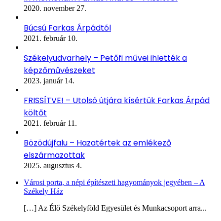
2020. november 27.
Búcsú Farkas Árpádtól
2021. február 10.
Székelyudvarhely – Petőfi művei ihlették a
képzőművészeket
2023. január 14.
FRISSÍTVE! – Utolsó útjára kísértük Farkas Árpád
költőt
2021. február 11.
Bözödújfalu – Hazatértek az emlékező
elszármazottak
2025. augusztus 4.
Városi porta, a népi építészeti hagyományok jegyében – A
Székely Ház
[…] Az Élő Székelyföld Egyesület és Munkacsoport arra...