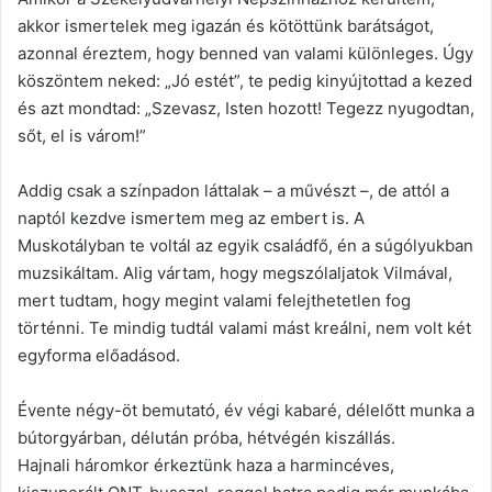
akkor ismertelek meg igazán és kötöttünk barátságot,
azonnal éreztem, hogy benned van valami különleges. Úgy
köszöntem neked: „Jó estét”, te pedig kinyújtottad a kezed
és azt mondtad: „Szevasz, Isten hozott! Tegezz nyugodtan,
sőt, el is várom!”
Addig csak a színpadon láttalak – a művészt –, de attól a
naptól kezdve ismertem meg az embert is. A
Muskotályban te voltál az egyik családfő, én a súgólyukban
muzsikáltam. Alig vártam, hogy megszólaljatok Vilmával,
mert tudtam, hogy megint valami felejthetetlen fog
történni. Te mindig tudtál valami mást kreálni, nem volt két
egyforma előadásod.
Évente négy-öt bemutató, év végi kabaré, délelőtt munka a
bútorgyárban, délután próba, hétvégén kiszállás.
Hajnali háromkor érkeztünk haza a harmincéves,