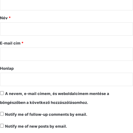
z
ó
Név
*
l
á
s
E-mail cím
*
*
Honlap
A nevem, e-mail címem, és weboldalcímem mentése a
böngészőben a következő hozzászólásomhoz.
Notify me of follow-up comments by email.
Notify me of new posts by email.