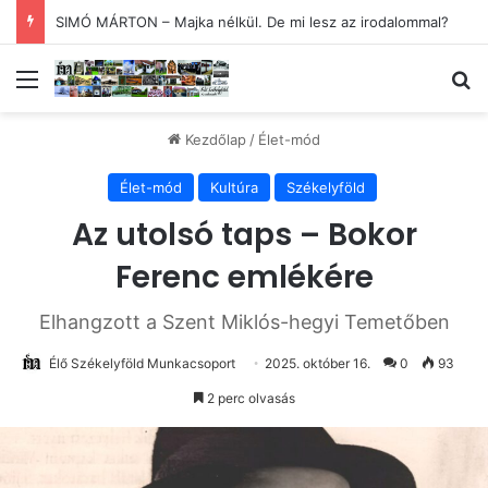
SIMÓ MÁRTON – Majka nélkül. De mi lesz az irodalommal?
Menü
Ke
Kezdőlap
/
Élet-mód
Élet-mód
Kultúra
Székelyföld
Az utolsó taps – Bokor
Ferenc emlékére
Elhangzott a Szent Miklós-hegyi Temetőben
Élő Székelyföld Munkacsoport
2025. október 16.
0
93
2 perc olvasás