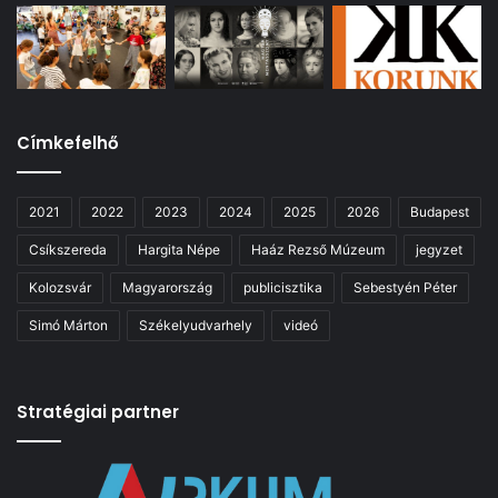
Címkefelhő
2021
2022
2023
2024
2025
2026
Budapest
Csíkszereda
Hargita Népe
Haáz Rezső Múzeum
jegyzet
Kolozsvár
Magyarország
publicisztika
Sebestyén Péter
Simó Márton
Székelyudvarhely
videó
Stratégiai partner