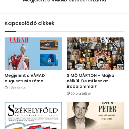
Kapcsolódó cikkek
Megjelent a VÁRAD
SIMÓ MÁRTON – Majka
augusztusi száma
nélkül. De mi lesz az
irodalommal?
5 óra telt el
20 óra telt el