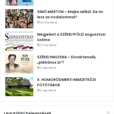
SIMÓ MÁRTON – Majka nélkül. De mi
lesz az irodalommal?
20 óra telt el
Megjelent a SZÉKELYFÖLD augusztusi
száma
21 óra telt el
SZÉKELYMUZSNA – Dicsértessék,
„plébános úr”!
2 nap telt el
X. HOMORÓDMENTI NEMZETKÖZI
FOTÓTÁBOR
2 nap telt el
Legutóbbi bejegyzések