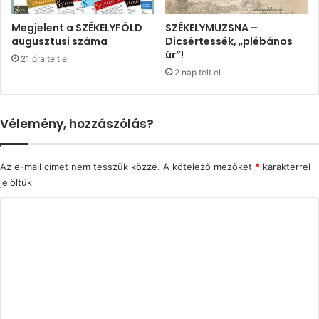
Megjelent a SZÉKELYFÖLD
SZÉKELYMUZSNA –
augusztusi száma
Dicsértessék, „plébános
úr”!
21 óra telt el
2 nap telt el
Vélemény, hozzászólás?
Az e-mail címet nem tesszük közzé.
A kötelező mezőket
*
karakterrel
jelöltük
H
o
z
z
á
s