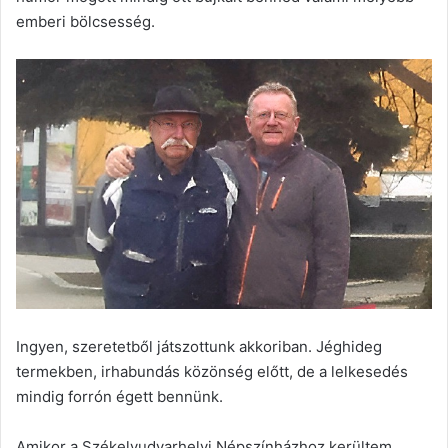
emberi bölcsesség.
Ingyen, szeretetből játszottunk akkoriban. Jéghideg
termekben, irhabundás közönség előtt, de a lelkesedés
mindig forrón égett bennünk.
Amikor a Székelyudvarhelyi Népszínházhoz kerültem,