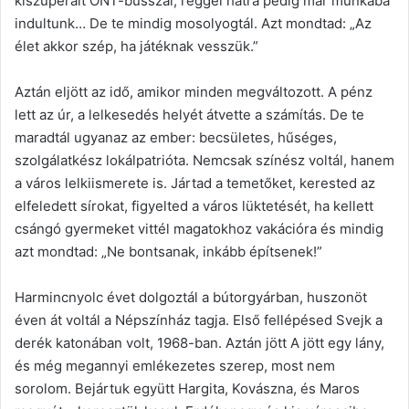
kiszuperált ONT-busszal, reggel hatra pedig már munkába
indultunk… De te mindig mosolyogtál. Azt mondtad: „Az
élet akkor szép, ha játéknak vesszük.”
Aztán eljött az idő, amikor minden megváltozott. A pénz
lett az úr, a lelkesedés helyét átvette a számítás. De te
maradtál ugyanaz az ember: becsületes, hűséges,
szolgálatkész lokálpatrióta. Nemcsak színész voltál, hanem
a város lelkiismerete is. Jártad a temetőket, kerested az
elfeledett sírokat, figyelted a város lüktetését, ha kellett
csángó gyermeket vittél magatokhoz vakációra és mindig
azt mondtad: „Ne bontsanak, inkább építsenek!”
Harmincnyolc évet dolgoztál a bútorgyárban, huszonöt
éven át voltál a Népszínház tagja. Első fellépésed Svejk a
derék katonában volt, 1968-ban. Aztán jött A jött egy lány,
és még megannyi emlékezetes szerep, most nem
sorolom. Bejártuk együtt Hargita, Kovászna, és Maros