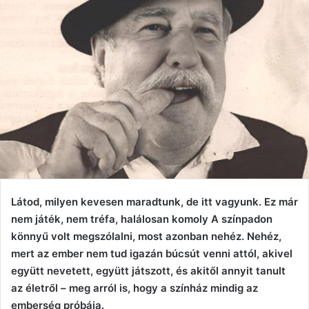
Látod, milyen kevesen maradtunk, de itt vagyunk. Ez már
nem játék, nem tréfa, halálosan komoly A színpadon
könnyű volt megszólalni, most azonban nehéz. Nehéz,
mert az ember nem tud igazán búcsút venni attól, akivel
együtt nevetett, együtt játszott, és akitől annyit tanult
az életről – meg arról is, hogy a színház mindig az
emberség próbája.