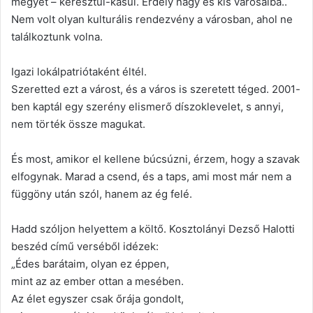
megyét – keresztül-kasul. Erdély nagy és kis városaiba..
Nem volt olyan kulturális rendezvény a városban, ahol ne
találkoztunk volna.
Igazi lokálpatriótaként éltél.
Szeretted ezt a várost, és a város is szeretett téged. 2001-
ben kaptál egy szerény elismerő díszoklevelet, s annyi,
nem törték össze magukat.
És most, amikor el kellene búcsúzni, érzem, hogy a szavak
elfogynak. Marad a csend, és a taps, ami most már nem a
függöny után szól, hanem az ég felé.
Hadd szóljon helyettem a költő. Kosztolányi Dezső Halotti
beszéd című verséből idézek:
„Édes barátaim, olyan ez éppen,
mint az az ember ottan a mesében.
Az élet egyszer csak őrája gondolt,