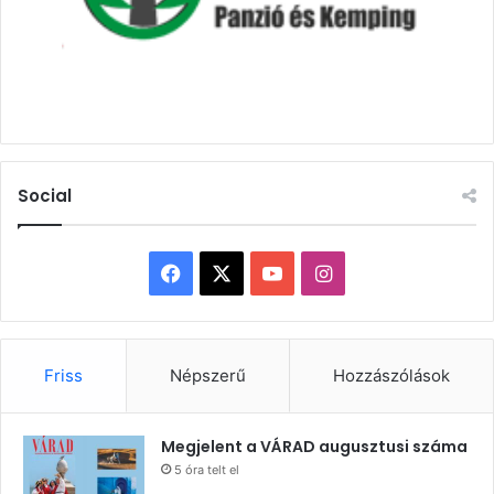
Social
Facebook
X
YouTube
Instagram
Friss
Népszerű
Hozzászólások
Megjelent a VÁRAD augusztusi száma
5 óra telt el