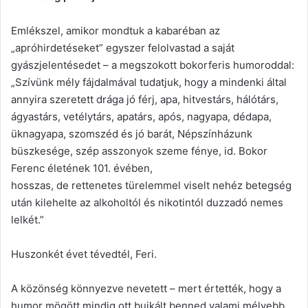
Emlékszel, amikor mondtuk a kabaréban az
„apróhirdetéseket” egyszer felolvastad a saját
gyászjelentésedet – a megszokott bokorferis humoroddal:
„Szívünk mély fájdalmával tudatjuk, hogy a mindenki által
annyira szeretett drága jó férj, apa, hitvestárs, hálótárs,
ágyastárs, vetélytárs, apatárs, após, nagyapa, dédapa,
üknagyapa, szomszéd és jó barát, Népszínházunk
büszkesége, szép asszonyok szeme fénye, id. Bokor
Ferenc életének 101. évében,
hosszas, de rettenetes türelemmel viselt nehéz betegség
után kilehelte az alkoholtól és nikotintól duzzadó nemes
lelkét.”
Huszonkét évet tévedtél, Feri.
A közönség könnyezve nevetett – mert értették, hogy a
humor mögött mindig ott bujkált benned valami mélyebb