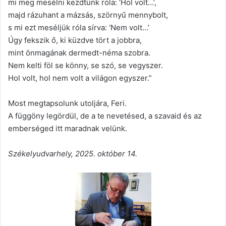
mi meg mesélni kezdtünk róla: ‘Hol volt…’,
majd rázuhant a mázsás, szörnyű mennybolt,
s mi ezt meséljük róla sírva: ‘Nem volt…’
Úgy fekszik ő, ki küzdve tört a jobbra,
mint önmagának dermedt-néma szobra.
Nem kelti föl se könny, se szó, se vegyszer.
Hol volt, hol nem volt a világon egyszer.”
Most megtapsolunk utoljára, Feri.
A függöny legördül, de a te nevetésed, a szavaid és az
emberséged itt maradnak velünk.
Székelyudvarhely, 2025. október 14.