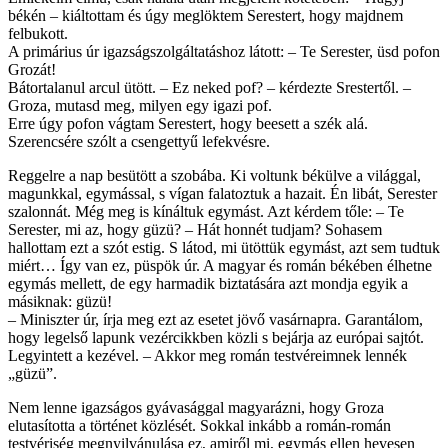
békén – kiáltottam és úgy meglöktem Serestert, hogy majdnem
felbukott.
A primárius úr igazságszolgáltatáshoz látott: – Te Serester, üsd pofon
Grozát!
Bátortalanul arcul ütött. – Ez neked pof? – kérdezte Srestertől. –
Groza, mutasd meg, milyen egy igazi pof.
Erre úgy pofon vágtam Serestert, hogy beesett a szék alá.
Szerencsére szólt a csengettyű lefekvésre.
Reggelre a nap besütött a szobába. Ki voltunk békülve a világgal,
magunkkal, egymással, s vígan falatoztuk a hazait. Én libát, Serester
szalonnát. Még meg is kínáltuk egymást. Azt kérdem tőle: – Te
Serester, mi az, hogy güzü? – Hát honnét tudjam? Sohasem
hallottam ezt a szót estig. S látod, mi ütöttük egymást, azt sem tudtuk
miért… Így van ez, püspök úr. A magyar és román békében élhetne
egymás mellett, de egy harmadik biztatására azt mondja egyik a
másiknak: güzü!
– Miniszter úr, írja meg ezt az esetet jövő vasárnapra. Garantálom,
hogy legelső lapunk vezércikkben közli s bejárja az európai sajtót.
Legyintett a kezével. – Akkor meg román testvéreimnek lennék
„güzü”.
Nem lenne igazságos gyávasággal magyarázni, hogy Groza
elutasította a történet közlését. Sokkal inkább a román-román
testvériség megnyilvánulása ez, amiről mi, egymás ellen hevesen