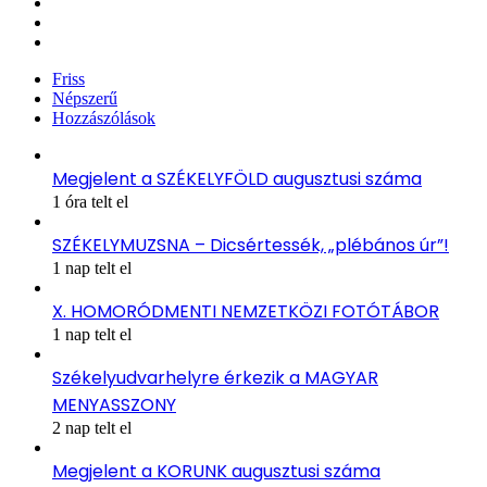
X
YouTube
Instagram
Friss
Népszerű
Hozzászólások
Megjelent a SZÉKELYFÖLD augusztusi száma
1 óra telt el
SZÉKELYMUZSNA – Dicsértessék, „plébános úr”!
1 nap telt el
X. HOMORÓDMENTI NEMZETKÖZI FOTÓTÁBOR
1 nap telt el
Székelyudvarhelyre érkezik a MAGYAR
MENYASSZONY
2 nap telt el
Megjelent a KORUNK augusztusi száma