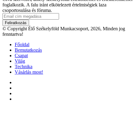
foglalkozik. A falu iránt elkötelezett értelmiségiek laza
csoportosulása és fóruma.
Email
cím
megadása
© Copyright Élő Székelyföld Munkacsoport, 2026, Minden jog
fenntartva!
Főoldal
Bemutatkozás
Csapat
Világ
Technika
Vásárlás most!
Facebook
X
YouTube
Instagram
Facebook
X
WhatsApp
Telegram
Viber
'Fel
a
tetejéhez'
gomb