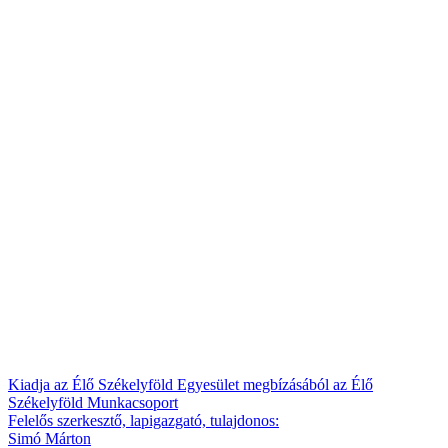
Kiadja az Élő Székelyföld Egyesület megbízásából az Élő
Székelyföld Munkacsoport
Felelős szerkesztő, lapigazgató, tulajdonos:
Simó Márton