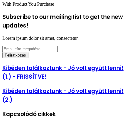
With Product You Purchase
Subscribe to our mailing list to get the new
updates!
Lorem ipsum dolor sit amet, consectetur.
Email
cím
megadása
Kibéden
Kibéden találkoztunk - Jó volt együtt lenni!
találkoztunk
(1.) - FRISSÍTVE!
-
Jó
volt
Kibéden
Kibéden találkoztunk - Jó volt együtt lenni!
együtt
találkoztunk
(2.)
lenni!
-
(1.)
Jó
-
volt
Kapcsolódó cikkek
FRISSÍTVE!
együtt
lenni!
(2.)