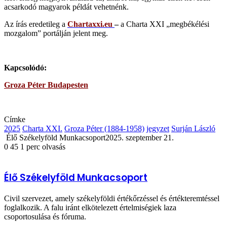
acsarkodó magyarok példát vehetnénk.
Az írás eredetileg a
Chartaxxi.eu
–
a Charta XXI „megbékélési
mozgalom” portálján jelent meg.
Kapcsolódó:
Groza Péter Budapesten
Címke
2025
Charta XXI.
Groza Péter (1884-1958)
jegyzet
Surján László
Élő Székelyföld Munkacsoport
2025. szeptember 21.
0
45
1 perc olvasás
Élő Székelyföld Munkacsoport
Civil szervezet, amely székelyföldi értékőrzéssel és értékteremtéssel
foglalkozik. A falu iránt elkötelezett értelmiségiek laza
csoportosulása és fóruma.