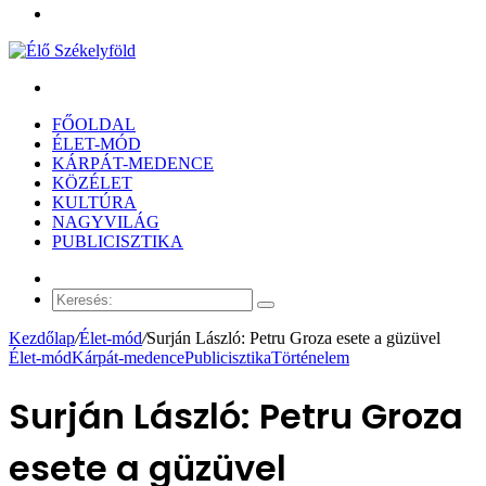
Menü
Keresés:
FŐOLDAL
ÉLET-MÓD
KÁRPÁT-MEDENCE
KÖZÉLET
KULTÚRA
NAGYVILÁG
PUBLICISZTIKA
Véletlen
cikk
Keresés:
Kezdőlap
/
Élet-mód
/
Surján László: Petru Groza esete a güzüvel
Élet-mód
Kárpát-medence
Publicisztika
Történelem
Surján László: Petru Groza
esete a güzüvel