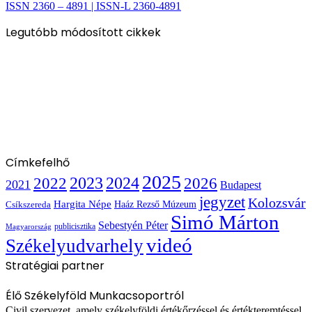
ISSN 2360 – 4891 | ISSN-L 2360-4891
Legutóbb módosított cikkek
Címkefelhő
2025
2022
2023
2024
2026
2021
Budapest
jegyzet
Kolozsvár
Hargita Népe
Haáz Rezső Múzeum
Csíkszereda
Simó Márton
Sebestyén Péter
publicisztika
Magyarország
videó
Székelyudvarhely
Stratégiai partner
Élő Székelyföld Munkacsoportról
Civil szervezet, amely székelyföldi értékőrzéssel és értékteremtéssel