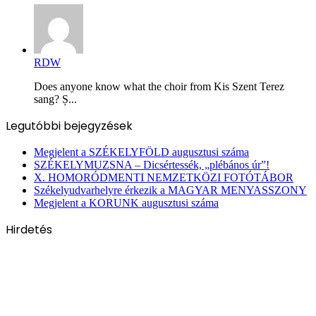
RDW
Does anyone know what the choir from Kis Szent Terez
sang? Ș...
Legutóbbi bejegyzések
Megjelent a SZÉKELYFÖLD augusztusi száma
SZÉKELYMUZSNA – Dicsértessék, „plébános úr”!
X. HOMORÓDMENTI NEMZETKÖZI FOTÓTÁBOR
Székelyudvarhelyre érkezik a MAGYAR MENYASSZONY
Megjelent a KORUNK augusztusi száma
Hirdetés