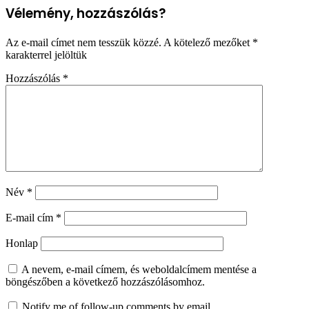
Vélemény, hozzászólás?
Az e-mail címet nem tesszük közzé.
A kötelező mezőket
*
karakterrel jelöltük
Hozzászólás
*
Név
*
E-mail cím
*
Honlap
A nevem, e-mail címem, és weboldalcímem mentése a
böngészőben a következő hozzászólásomhoz.
Notify me of follow-up comments by email.