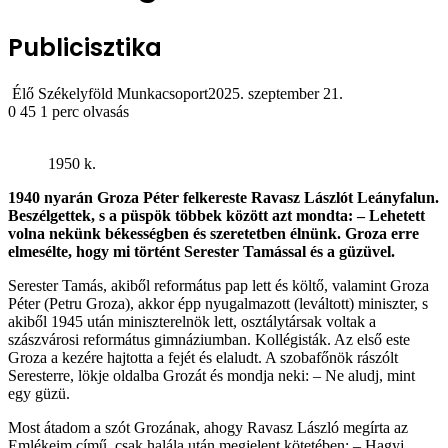
Publicisztika
Élő Székelyföld Munkacsoport
2025. szeptember 21.
0
45
1 perc olvasás
1950 k.
1940 nyarán Groza Péter felkereste Ravasz Lászlót Leányfalun.
Beszélgettek, s a püspök többek között azt mondta: – Lehetett
volna nekünk békességben és szeretetben élnünk. Groza erre
elmesélte, hogy mi történt Serester Tamással és a güzüvel.
Serester Tamás, akiből református pap lett és költő, valamint Groza
Péter (Petru Groza), akkor épp nyugalmazott (leváltott) miniszter, s
akiből 1945 után miniszterelnök lett, osztálytársak voltak a
szászvárosi református gimnáziumban. Kollégisták. Az első este
Groza a kezére hajtotta a fejét és elaludt. A szobafőnök rászólt
Seresterre, lökje oldalba Grozát és mondja neki: – Ne aludj, mint
egy güzü.
Most átadom a szót Grozának, ahogy Ravasz László megírta az
Emlékeim című, csak halála után megjelent kötetében: – Hagyj