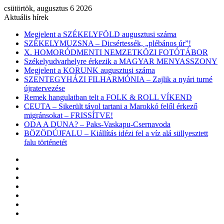
csütörtök, augusztus 6 2026
Aktuális hírek
Megjelent a SZÉKELYFÖLD augusztusi száma
SZÉKELYMUZSNA – Dicsértessék, „plébános úr”!
X. HOMORÓDMENTI NEMZETKÖZI FOTÓTÁBOR
Székelyudvarhelyre érkezik a MAGYAR MENYASSZONY
Megjelent a KORUNK augusztusi száma
SZENTEGYHÁZI FILHARMÓNIA – Zajlik a nyári turné
újratervezése
Remek hangulatban telt a FOLK & ROLL VÍKEND
CEUTA – Sikerült távol tartani a Marokkó felől érkező
migránsokat – FRISSÍTVE!
ODA A DUNA? – Paks-Vaskapu-Csernavoda
BÖZÖDÚJFALU – Kiállítás idézi fel a víz alá süllyesztett
falu történetét
Facebook
X
YouTube
Instagram
Belépés
Véletlen
cikk
Oldalsáv