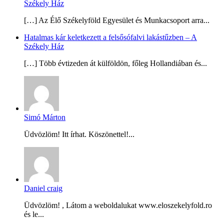
Székely Ház
[…] Az Élő Székelyföld Egyesület és Munkacsoport arra...
Hatalmas kár keletkezett a felsősófalvi lakástűzben – A
Székely Ház
[…] Több évtizeden át külföldön, főleg Hollandiában és...
Simó Márton
Üdvözlöm! Itt írhat. Köszönettel!...
Daniel craig
Üdvözlöm! , Látom a weboldalukat www.eloszekelyfold.ro
és le...