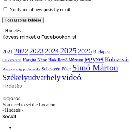
Notify me of new posts by email.
- Hirdetés -
Kövess minket a Facebookon is!
2025
2022
2023
2024
2026
2021
Budapest
jegyzet
Kolozsvár
Hargita Népe
Haáz Rezső Múzeum
Csíkszereda
Simó Márton
Sebestyén Péter
publicisztika
Magyarország
videó
Székelyudvarhely
Hirdetés
Időjárás
You need to set the Location.
- Hirdetés -
Social
Facebook