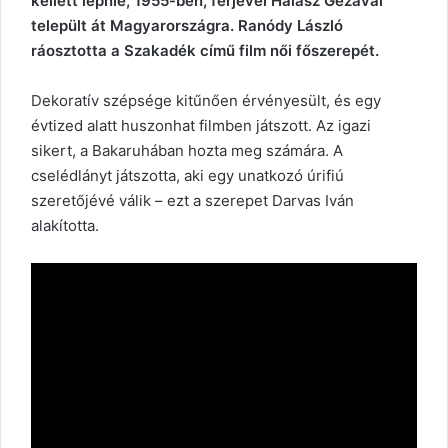
kellett lépnie, 1955-ben, férjével Halász Gézával
települt át Magyarországra. Ranódy László
ráosztotta a Szakadék című film női főszerepét.
Dekoratív szépsége kitűnően érvényesült, és egy
évtized alatt huszonhat filmben játszott. Az igazi
sikert, a Bakaruhában hozta meg számára. A
cselédlányt játszotta, aki egy unatkozó úrifiú
szeretőjévé válik – ezt a szerepet Darvas Iván
alakította.