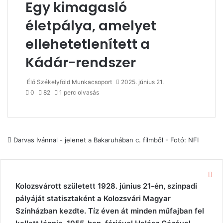
Egy kimagasló
életpálya, amelyet
ellehetetlenített a
Kádár-rendszer
Élő Székelyföld Munkacsoport
2025. június 21.
0
82
1 perc olvasás
Darvas Ivánnal - jelenet a Bakaruhában c. filmből - Fotó: NFI
Be
Kolozsvárott született 1928. június 21-én, színpadi
pályáját statisztaként a Kolozsvári Magyar
Színházban kezdte. Tíz éven át minden műfajban fel