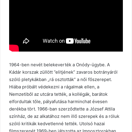
1964-ben nevét belekeverték a Onódy-ügybe. A
Kádár korszak züllött ”elitjének” zavaros botrányáról
szóló pletykákban „rá osztották” a női főszerepet.
Hiába próbált védekezni a rágalmak ellen, a
Nemzetiből az utcára tették, a kollégák, barátok
elfordultak tőle, pályafutása harminchat évesen
derékba tört. 1966-ban szerződtette a József Attila
színház, de az alkatához nem illő szerepek és a róluk
szóló kritikák kedvetlenné tették. Utolsó hazai
filmszerepét 1969-ben játszotta az Imposztorokban.