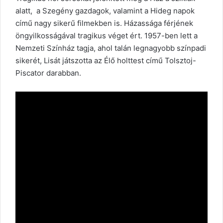
alatt, a Szegény gazdagok, valamint a Hideg napok
című nagy sikerű filmekben is. Házassága férjének
öngyilkosságával tragikus véget ért. 1957-ben lett a
Nemzeti Színház tagja, ahol talán legnagyobb színpadi
sikerét, Lisát játszotta az Élő holttest című Tolsztoj-
Piscator darabban.