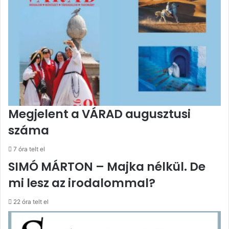
Megjelent a VÁRAD augusztusi
száma
7 óra telt el
SIMÓ MÁRTON – Majka nélkül. De
mi lesz az irodalommal?
22 óra telt el