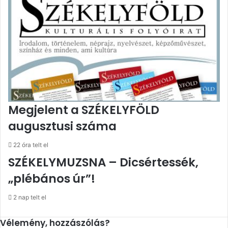
Megjelent a SZÉKELYFÖLD
augusztusi száma
22 óra telt el
SZÉKELYMUZSNA – Dicsértessék,
„plébános úr”!
2 nap telt el
Vélemény, hozzászólás?