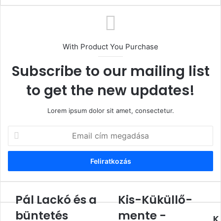
With Product You Purchase
Subscribe to our mailing list
to get the new updates!
Lorem ipsum dolor sit amet, consectetur.
Email
cím
megadása
Pál Lackó és a
Kis-Küküllő-
Pál
Kis-
Lackó
Küküllő-
büntetés
mente -
K
és
mente