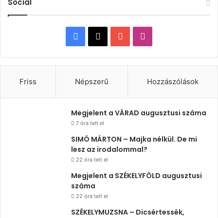
Social
Facebook
X
YouTube
Instagram
Friss
Népszerű
Hozzászólások
Megjelent a VÁRAD augusztusi száma
7 óra telt el
SIMÓ MÁRTON – Majka nélkül. De mi
lesz az irodalommal?
22 óra telt el
Megjelent a SZÉKELYFÖLD augusztusi
száma
22 óra telt el
SZÉKELYMUZSNA – Dicsértessék,