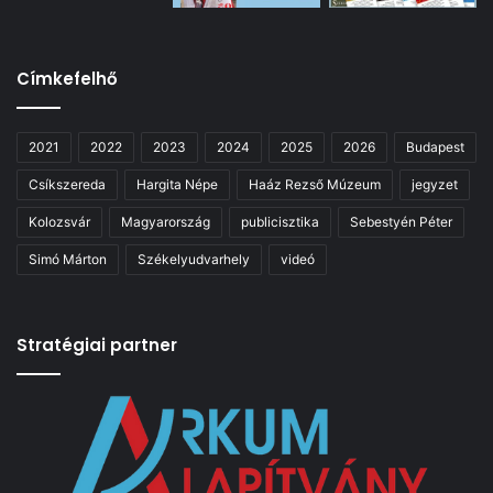
Címkefelhő
2021
2022
2023
2024
2025
2026
Budapest
Csíkszereda
Hargita Népe
Haáz Rezső Múzeum
jegyzet
Kolozsvár
Magyarország
publicisztika
Sebestyén Péter
Simó Márton
Székelyudvarhely
videó
Stratégiai partner