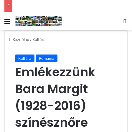
Menü
Ke
Kezdőlap
/
Kultúra
Kultúra
Románia
Emlékezzünk
Bara Margit
(1928-2016)
színésznőre