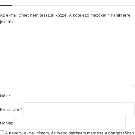
Az e-mail címet nem tesszük közzé.
A kötelező mezőket
*
karakterrel
jelöltük
H
o
z
z
á
s
z
ó
l
á
s
Név
*
*
E-mail cím
*
Honlap
A nevem, e-mail címem, és weboldalcímem mentése a böngészőben