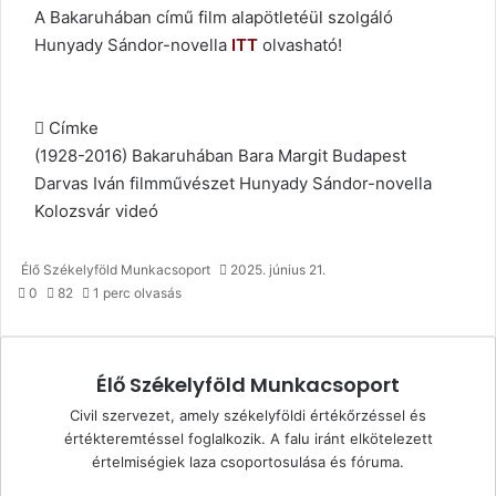
A Bakaruhában című film alapötletéül szolgáló
Hunyady Sándor-novella
ITT
olvasható!
Címke
(1928-2016)
Bakaruhában
Bara Margit
Budapest
Darvas Iván
filmművészet
Hunyady Sándor-novella
Kolozsvár
videó
Élő Székelyföld Munkacsoport
2025. június 21.
0
82
1 perc olvasás
Élő Székelyföld Munkacsoport
Civil szervezet, amely székelyföldi értékőrzéssel és
értékteremtéssel foglalkozik. A falu iránt elkötelezett
értelmiségiek laza csoportosulása és fóruma.