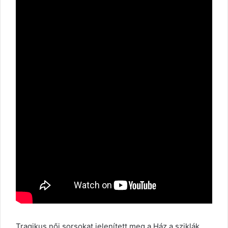
Tragikus női sorsokat jelenített meg a Ház a sziklák