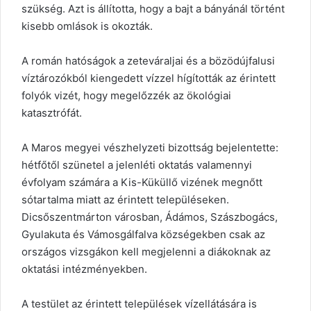
szükség. Azt is állította, hogy a bajt a bányánál történt
kisebb omlások is okozták.
A román hatóságok a zeteváraljai és a bözödújfalusi
víztározókból kiengedett vízzel hígították az érintett
folyók vizét, hogy megelőzzék az ökológiai
katasztrófát.
A Maros megyei vészhelyzeti bizottság bejelentette:
hétfőtől szünetel a jelenléti oktatás valamennyi
évfolyam számára a Kis-Küküllő vizének megnőtt
sótartalma miatt az érintett településeken.
Dicsőszentmárton városban, Ádámos, Szászbogács,
Gyulakuta és Vámosgálfalva községekben csak az
országos vizsgákon kell megjelenni a diákoknak az
oktatási intézményekben.
A testület az érintett települések vízellátására is