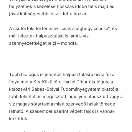
helyzetnek a kezelése hosszas időbe telik majd és
jóval költségesebb lesz – tette hozzá.
A csütörtöki történések „csak a jéghegy csúcsa”, és
már jeleztek halpusztulást is, ami a víz
szennyezettségét jelzi – mondta.
Több biológus is jelentős halpusztulásra hívta fel a
figyelmet a Kis-Küküllőn. Hartel Tibor ökológus, a
kolozsvári Babes-Bolyai Tudományegyetem oktatója
több felvételt is megosztott, amelyen elpusztult vagy a
víz magas sótartalma miatt szenvedő halak tömege
látható. A szakember szerint védett fajok is vannak
közöttük.