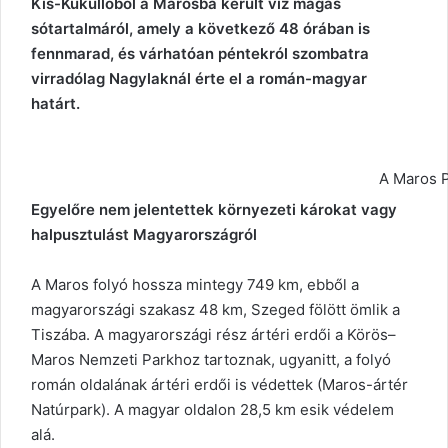
Kis-Küküllőből a Marosba került víz magas
sótartalmáról, amely a következő 48 órában is
fennmarad, és várhatóan péntekról szombatra
virradólag Nagylaknál érte el a román-magyar
határt.
A Maros P
Egyelőre nem jelentettek környezeti károkat vagy
halpusztulást Magyarországról
A Maros folyó hossza mintegy 749 km, ebből a
magyarországi szakasz 48 km, Szeged fölött ömlik a
Tiszába. A magyarországi rész ártéri erdői a Körös–
Maros Nemzeti Parkhoz tartoznak, ugyanitt, a folyó
román oldalának ártéri erdői is védettek (Maros-ártér
Natúrpark). A magyar oldalon 28,5 km esik védelem
alá.