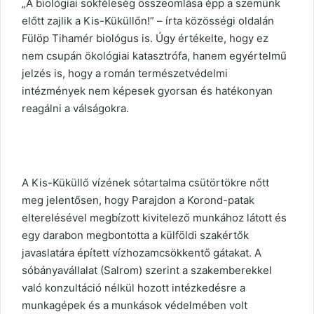
„A biológiai sokféleség összeomlása épp a szemünk
előtt zajlik a Kis-Küküllőn!” – írta közösségi oldalán
Fülöp Tihamér biológus is. Úgy értékelte, hogy ez
nem csupán ökológiai katasztrófa, hanem egyértelmű
jelzés is, hogy a román természetvédelmi
intézmények nem képesek gyorsan és hatékonyan
reagálni a válságokra.
A Kis-Küküllő vízének sótartalma csütörtökre nőtt
meg jelentősen, hogy Parajdon a Korond-patak
elterelésével megbízott kivitelező munkához látott és
egy darabon megbontotta a külföldi szakértők
javaslatára épített vízhozamcsökkentő gátakat. A
sóbányavállalat (Salrom) szerint a szakemberekkel
való konzultáció nélkül hozott intézkedésre a
munkagépek és a munkások védelmében volt