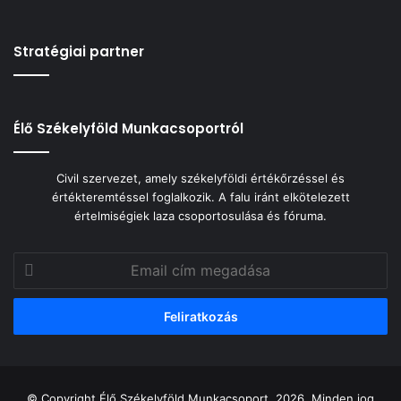
Stratégiai partner
Élő Székelyföld Munkacsoportról
Civil szervezet, amely székelyföldi értékőrzéssel és
értékteremtéssel foglalkozik. A falu iránt elkötelezett
értelmiségiek laza csoportosulása és fóruma.
Email
cím
megadása
© Copyright Élő Székelyföld Munkacsoport, 2026, Minden jog