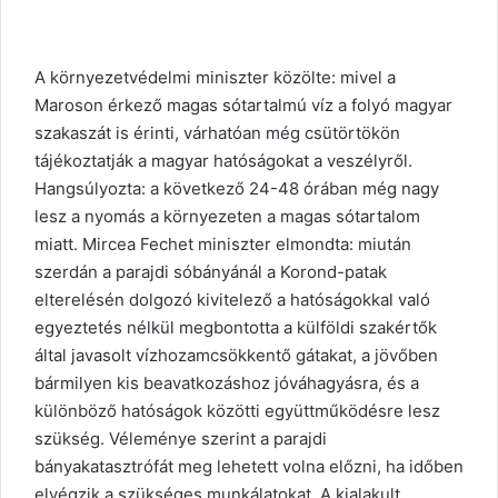
A környezetvédelmi miniszter közölte: mivel a
Maroson érkező magas sótartalmú víz a folyó magyar
szakaszát is érinti, várhatóan még csütörtökön
tájékoztatják a magyar hatóságokat a veszélyről.
Hangsúlyozta: a következő 24-48 órában még nagy
lesz a nyomás a környezeten a magas sótartalom
miatt. Mircea Fechet miniszter elmondta: miután
szerdán a parajdi sóbányánál a Korond-patak
elterelésén dolgozó kivitelező a hatóságokkal való
egyeztetés nélkül megbontotta a külföldi szakértők
által javasolt vízhozamcsökkentő gátakat, a jövőben
bármilyen kis beavatkozáshoz jóváhagyásra, és a
különböző hatóságok közötti együttműködésre lesz
szükség. Véleménye szerint a parajdi
bányakatasztrófát meg lehetett volna előzni, ha időben
elvégzik a szükséges munkálatokat. A kialakult