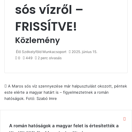
sós vízről –
FRISSÍTVE!
Közlemény
Élő Székelyföld Munkacsoport
2025. június 15.
0
449
2 perc olvasás
A Maros sós víz szennyezése már halpusztulást okozott, péntek
este elérte a magyar határt is – figyelmeztetnek a román
hatóságok. Fotó: Szabó Imre
Be
A román hatóságok a magyar felet is értesítették a