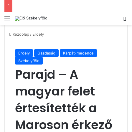
Menü
Ke
Kezdőlap
/
Erdély
Erdély
Gazdaság
Kárpát-medence
Székelyföld
Parajd – A
magyar felet
értesítették a
Maroson érkező