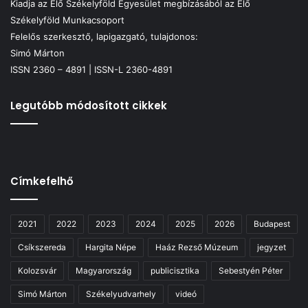
Kiadja az Élő Székelyföld Egyesület megbízásából az Élő
Székelyföld Munkacsoport
Felelős szerkesztő, lapigazgató, tulajdonos:
Simó Márton
ISSN 2360 – 4891 | ISSN-L 2360-4891
Legutóbb módosított cikkek
Címkefelhő
2021
2022
2023
2024
2025
2026
Budapest
Csíkszereda
Hargita Népe
Haáz Rezső Múzeum
jegyzet
Kolozsvár
Magyarország
publicisztika
Sebestyén Péter
Simó Márton
Székelyudvarhely
videó