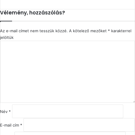
Vélemény, hozzászólás?
Az e-mail címet nem tesszük közzé.
A kötelező mezőket
*
karakterrel
jelöltük
H
o
z
z
á
s
z
ó
l
á
s
Név
*
*
E-mail cím
*