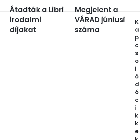
Átadták a Libri
Megjelent a
Átadták
Megjelent
a
a
irodalmi
VÁRAD júniusi
K
Libri
VÁRAD
irodalmi
díjakat
júniusi
száma
a
díjakat
száma
p
c
s
o
l
ó
d
ó
c
i
k
k
e
k