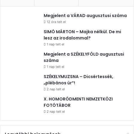
Megjelent a VÁRAD augusztusi száma
12 óra telt el
SIMÓ MÁRTON – Majka nélkül. De mi
lesz az irodalommal?
1 nap telt el
Megjelent a SZÉKELYFÖLD augusztusi
száma
1 nap telt el
SZÉKELYMUZSNA – Dicsértessék,
„plébános úr”!
2 nap telt el
X. HOMORÓDMENTI NEMZETKÖZI
FOTÓTÁBOR
2 nap telt el