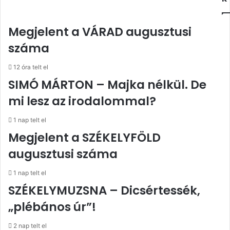
Megjelent a VÁRAD augusztusi
száma
12 óra telt el
SIMÓ MÁRTON – Majka nélkül. De
mi lesz az irodalommal?
1 nap telt el
Megjelent a SZÉKELYFÖLD
augusztusi száma
1 nap telt el
SZÉKELYMUZSNA – Dicsértessék,
„plébános úr”!
2 nap telt el