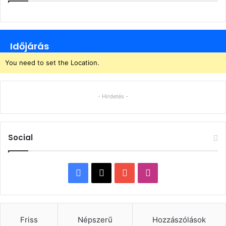
Időjárás
You need to set the Location.
- Hirdetés -
Social
Facebook
X
YouTube
Instagram
Friss
Népszerű
Hozzászólások