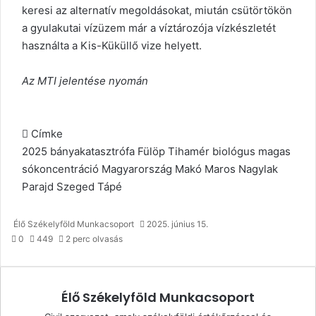
keresi az alternatív megoldásokat, miután csütörtökön
a gyulakutai vízüzem már a víztározója vízkészletét
használta a Kis-Küküllő vize helyett.
Az MTI jelentése nyomán
Címke
2025
bányakatasztrófa
Fülöp Tihamér biológus
magas
sókoncentráció
Magyarország
Makó
Maros
Nagylak
Parajd
Szeged
Tápé
Élő Székelyföld Munkacsoport
2025. június 15.
0
449
2 perc olvasás
Élő Székelyföld Munkacsoport