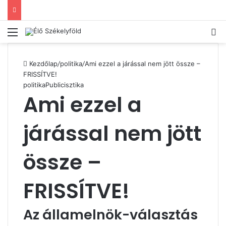
Menü
Ke
Kezdőlap
/
politika
/
Ami ezzel a járással nem jött össze –
FRISSÍTVE!
politika
Publicisztika
Ami ezzel a
járással nem jött
össze –
FRISSÍTVE!
Az államelnök-választás