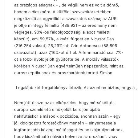
az országos átlagnak – , de végül nem ez volt a döntő,
hanem a diaszpóra. A külföldi szavazókörzetekben
megközelíti az egymilliót a szavazatok száma; az AUR
jelöltje mintegy félmillió (489.921 – az eredmény nem
végleges, 90%-os feldolgozottsági állapot mellett
készült), ami 59,57%, a kvázi független Nicușor Dan
(216.254 voksot) 26,29%-ot, Crin Antonescu (58.896
szavazatot), azaz 7,16%-ot ért el. A fennmaradó cca. 7%-
ot a többi nyolc jelölt gyűjtötte be. A moldáv választók
körében Nicușor Dan egyértelműen népszerűbb, mint az
euroszkeptikusnak és oroszbarátnak tartott Simion.
Legalább két forgatókönyv létezik. Az azonban biztos, hogy a 
Nem jött össze az az elképzelés, hogy mérsékelt és
európai szemléletű elnökjelölt kerüljön újabb
nekifutáskor a második pozícióba, ahonnan aztán – egy
jól kidolgozott forgatókönyv mentén – elnyerhesse a
legfontosabb közjogi méltóságot és hozzájáruljon ahhoz,
hogy kiszámítható pályára helyezze az országot, vagy