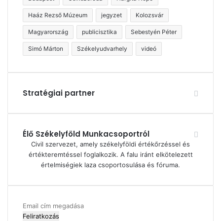
Haáz Rezső Múzeum
jegyzet
Kolozsvár
Magyarország
publicisztika
Sebestyén Péter
Simó Márton
Székelyudvarhely
videó
Stratégiai partner
Élő Székelyföld Munkacsoportról
Civil szervezet, amely székelyföldi értékőrzéssel és
értékteremtéssel foglalkozik. A falu iránt elkötelezett
értelmiségiek laza csoportosulása és fóruma.
Email
cím