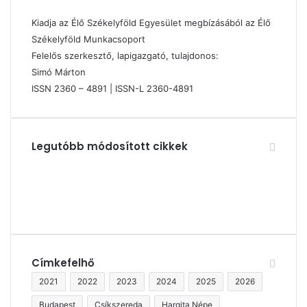
Kiadja az Élő Székelyföld Egyesület megbízásából az Élő
Székelyföld Munkacsoport
Felelős szerkesztő, lapigazgató, tulajdonos:
Simó Márton
ISSN 2360 – 4891 | ISSN-L 2360-4891
Legutóbb módosított cikkek
Címkefelhő
2021
2022
2023
2024
2025
2026
Budapest
Csíkszereda
Hargita Népe