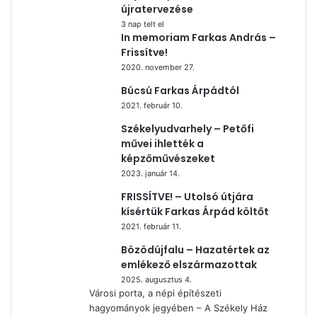
újratervezése
3 nap telt el
In memoriam Farkas András –
Frissítve!
2020. november 27.
Búcsú Farkas Árpádtól
2021. február 10.
Székelyudvarhely – Petőfi
művei ihlették a
képzőművészeket
2023. január 14.
FRISSÍTVE! – Utolsó útjára
kísértük Farkas Árpád költőt
2021. február 11.
Bözödújfalu – Hazatértek az
emlékező elszármazottak
2025. augusztus 4.
Városi porta, a népi építészeti
hagyományok jegyében – A Székely Ház