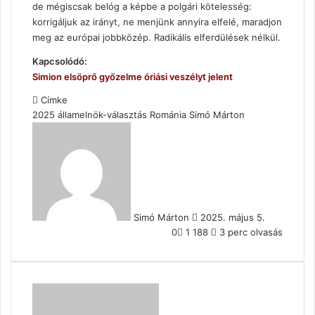
de mégiscsak belóg a képbe a polgári kötelesség:
korrigáljuk az irányt, ne menjünk annyira elfelé, maradjon
meg az európai jobbközép. Radikális elferdülések nélkül.
Kapcsolódó:
Simion elsöprő győzelme óriási veszélyt jelent
Címke
2025
államelnök-választás
Románia
Simó Márton
Send
an
email
Simó Márton
2025. május 5.
0
1 188
3 perc olvasás