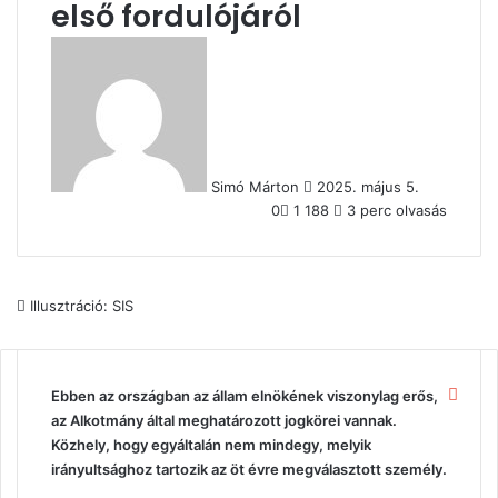
első fordulójáról
Send
an
email
Simó Márton
2025. május 5.
0
1 188
3 perc olvasás
Illusztráció: SIS
Bezá
Ebben az országban az állam elnökének viszonylag erős,
az Alkotmány által meghatározott jogkörei vannak.
Közhely, hogy egyáltalán nem mindegy, melyik
irányultsághoz tartozik az öt évre megválasztott személy.