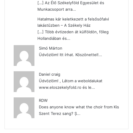
[…] Az Élő Székelyföld Egyesület és
Munkacsoport arra...
Hatalmas kár keletkezett a felsősófalvi
lakástűzben – A Székely Ház
[…] Több évtizeden át külföldön, főleg
Hollandiában és...
Simó Márton
Üdvözlöm! Itt írhat. Köszönettel!...
Daniel craig
Üdvözlöm! , Látom a weboldalukat
www.eloszekelyfold.ro és le...
RDW
Does anyone know what the choir from Kis
Szent Terez sang? Ș...