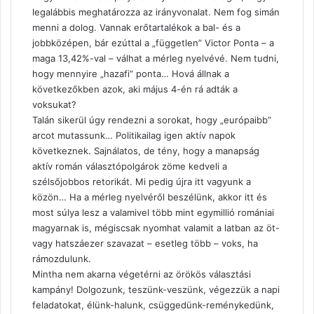
legalábbis meghatározza az irányvonalat. Nem fog simán
menni a dolog. Vannak erőtartalékok a bal- és a
jobbközépen, bár ezúttal a „független” Victor Ponta – a
maga 13,42%-val – válhat a mérleg nyelvévé. Nem tudni,
hogy mennyire „hazafi” ponta… Hová állnak a
következőkben azok, aki május 4-én rá adták a
voksukat?
Talán sikerül úgy rendezni a sorokat, hogy „európaibb”
arcot mutassunk… Politikailag igen aktív napok
következnek. Sajnálatos, de tény, hogy a manapság
aktív román választópolgárok zöme kedveli a
szélsőjobbos retorikát. Mi pedig újra itt vagyunk a
közön… Ha a mérleg nyelvéről beszélünk, akkor itt és
most súlya lesz a valamivel több mint egymillió romániai
magyarnak is, mégiscsak nyomhat valamit a latban az öt-
vagy hatszáezer szavazat – esetleg több – voks, ha
rámozdulunk.
Mintha nem akarna végetérni az örökös választási
kampány! Dolgozunk, teszünk-veszünk, végezzük a napi
feladatokat, élünk-halunk, csüggedünk-reménykedünk,