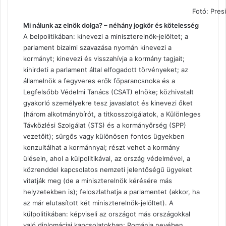
Fotó: Pres
Mi nálunk az elnök dolga? – néhány jogkör és kötelesség
A belpolitikában: kinevezi a miniszterelnök-jelöltet; a
parlament bizalmi szavazása nyomán kinevezi a
kormányt; kinevezi és visszahívja a kormány tagjait;
kihirdeti a parlament által elfogadott törvényeket; az
államelnök a fegyveres erők főparancsnoka és a
Legfelsőbb Védelmi Tanács (CSAT) elnöke; közhivatalt
gyakorló személyekre tesz javaslatot és kinevezi őket
(három alkotmánybírót, a titkosszolgálatok, a Különleges
Távközlési Szolgálat (STS) és a kormányőrség (SPP)
vezetőit); sürgős vagy különösen fontos ügyekben
konzultálhat a kormánnyal; részt vehet a kormány
ülésein, ahol a külpolitikával, az ország védelmével, a
közrenddel kapcsolatos nemzeti jelentőségű ügyeket
vitatják meg (de a miniszterelnök kérésére más
helyzetekben is); feloszlathatja a parlamentet (akkor, ha
az már elutasított két miniszterelnök-jelöltet). A
külpolitikában: képviseli az országot más országokkal
való diplomáciai kapcsolatokban; Románia nevében