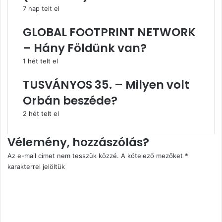
7 nap telt el
GLOBAL FOOTPRINT NETWORK
– Hány Földünk van?
1 hét telt el
TUSVÁNYOS 35. – Milyen volt
Orbán beszéde?
2 hét telt el
Vélemény, hozzászólás?
Az e-mail címet nem tesszük közzé.
A kötelező mezőket
*
karakterrel jelöltük
H
o
z
z
á