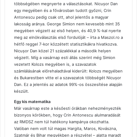
többségében megnyerte a választásokat. Nicușor Dan
egy megyében és a fővárosban tudott győzni, Crin
Antonescu pedig csak ott, ahol jelentős a magyar
lakosság aránya. George Simion nem kevesebb mint 35
megyében végzett az első helyen, és 40,9 %-kal nyerte
meg az elnökválasztás első fordulóját – írta a Maszol.ro a
hétfő reggel 7-kor közzétett statisztikákra hivatkozva.
Nicușor Dan közel 21 százalékkal a második helyen
végzett. Míg a vasárnap esti állás szerint még Simion
vezetett Kolozs megyében is, a szavazatok
számlálásának előrehaladtával kiderült: Kolozs megyében
és Bukarestben vitte el a szavazatok többségét Nicușor
Dan. Ez a jelentés az adatok 99%-os összesítése alapján
készült.
Egy kis matematika
Már vasárnap este a későesti órákban nehezményezték
bizonyos körökben, hogy Crin Antonescu alulmaradását
az RMDSZ nem túl hatékony kampánya okozhatta.
Valóban nem volt túl magas Hargita, Maros, Kovászna,
Szatmár és Bihar megyékben a részvétel – alatta maradt