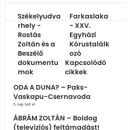
Székelyudva
Farkaslaka
Székelyudvarhely
Farkaslaka
-
-
rhely -
- XXV.
Rostás
XXV.
Zoltán
Rostás
Egyházi
Egyházi
és
Kórustalálkozó
Zoltán és a
Kórustalálk
a
Beszélő
Beszélő
ozó
dokumentumok
dokumentu
Kapcsolódó
mok
cikkek
ODA A DUNA? – Paks-
Vaskapu-Csernavoda
5 nap telt el
ÁBRÁM ZOLTÁN – Boldog
(televíziós) feltámadást!