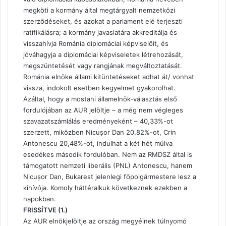
megköti a kormány által megtárgyalt nemzetközi
szerződéseket, és azokat a parlament elé terjeszti
ratifikálásra; a kormány javaslatára akkreditálja és
visszahívja Románia diplomáciai képviselőit, és
jóváhagyja a diplomáciai képviseletek létrehozását,
megszüntetését vagy rangjának megváltoztatását.
Románia elnöke állami kitüntetéseket adhat át/ vonhat
vissza, indokolt esetben kegyelmet gyakorolhat.
Azáltal, hogy a mostani államelnök-választás első
fordulójában az AUR jelöltje – a még nem végleges
szavazatszámlálás eredményeként – 40,33%-ot
szerzett, miközben Nicușor Dan 20,82%-ot, Crin
Antonescu 20,48%-ot, indulhat a két hét múlva
esedékes második fordulóban. Nem az RMDSZ által is
támogatott nemzeti liberális (PNL) Antonescu, hanem
Nicușor Dan, Bukarest jelenlegi főpolgármestere lesz a
kihívója. Komoly háttéralkuk következnek ezekben a
napokban.
FRISSÍTVE (1.)
Az AUR elnökjelöltje az ország megyéinek túlnyomó