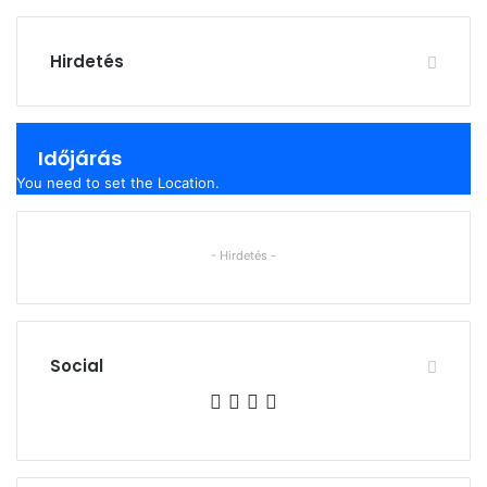
Hirdetés
Időjárás
You need to set the Location.
- Hirdetés -
Social
Facebook
X
YouTube
Instagram