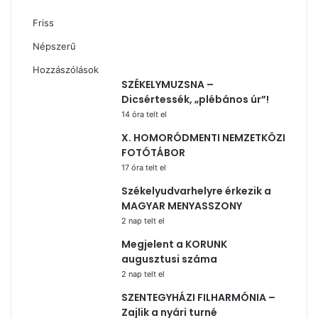
Friss
Népszerű
Hozzászólások
SZÉKELYMUZSNA –
Dicsértessék, „plébános úr”!
14 óra telt el
X. HOMORÓDMENTI NEMZETKÖZI
FOTÓTÁBOR
17 óra telt el
Székelyudvarhelyre érkezik a
MAGYAR MENYASSZONY
2 nap telt el
Megjelent a KORUNK
augusztusi száma
2 nap telt el
SZENTEGYHÁZI FILHARMÓNIA –
Zajlik a nyári turné