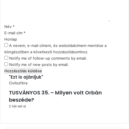
s
z
ó
l
Név
*
á
E-mail cím
*
s
Honlap
*
A nevem, e-mail címem, és weboldalcímem mentése a
böngészőben a következő hozzászólásomhoz.
Notify me of follow-up comments by email.
Notify me of new posts by email.
"Ezt is ajánljuk"
Civilszféra
TUSVÁNYOS 35. – Milyen volt Orbán
beszéde?
2 hét telt el