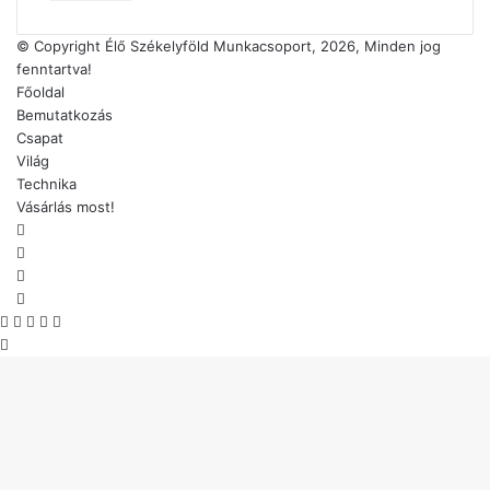
megadása
© Copyright Élő Székelyföld Munkacsoport, 2026, Minden jog
fenntartva!
Főoldal
Bemutatkozás
Csapat
Világ
Technika
Vásárlás most!
Facebook
X
YouTube
Instagram
Facebook
X
WhatsApp
Telegram
Viber
'Fel
a
tetejéhez'
gomb