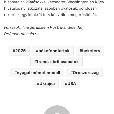
bizonytalan kilátásokkal kecsegtet. Washington és Kijev
hivatalos nyilatkozatai azonban óvatosak, gondosan
elkerülik egy konkrét terv közvetlen megerősítését.
Források: The Jerusalem Post, Mandiner.hu,
Defenseromania.ro
2025
békefenntartók
béketerv
francia-brit csapatok
nyugat-német modell
Oroszország
Ukrajna
USA