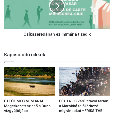
a
tizedik
Csíkszeredában ez immár a tizedik
Kapcsolódó cikkek
ETTŐL MÉG NEM ÁRAD –
CEUTA – Sikerült távol tartani
Megérkezett az eső a Duna
a Marokkó felől érkező
vízgyűjtőjébe
migránsokat – FRISSÍTVE!