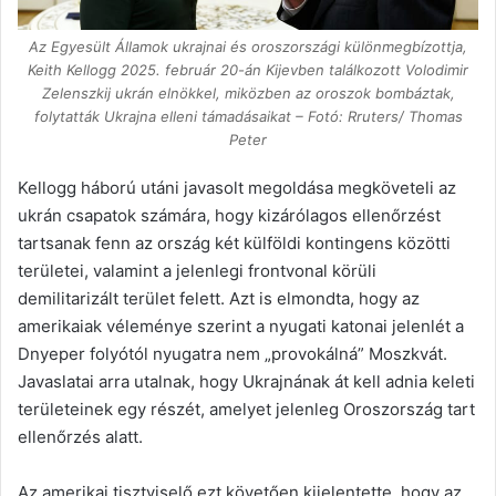
Az Egyesült Államok ukrajnai és oroszországi különmegbízottja,
Keith Kellogg 2025. február 20-án Kijevben találkozott Volodimir
Zelenszkij ukrán elnökkel, miközben az oroszok bombáztak,
folytatták Ukrajna elleni támadásaikat – Fotó: Rruters/ Thomas
Peter
Kellogg háború utáni javasolt megoldása megköveteli az
ukrán csapatok számára, hogy kizárólagos ellenőrzést
tartsanak fenn az ország két külföldi kontingens közötti
területei, valamint a jelenlegi frontvonal körüli
demilitarizált terület felett. Azt is elmondta, hogy az
amerikaiak véleménye szerint a nyugati katonai jelenlét a
Dnyeper folyótól nyugatra nem „provokálná” Moszkvát.
Javaslatai arra utalnak, hogy Ukrajnának át kell adnia keleti
területeinek egy részét, amelyet jelenleg Oroszország tart
ellenőrzés alatt.
Az amerikai tisztviselő ezt követően kijelentette, hogy az