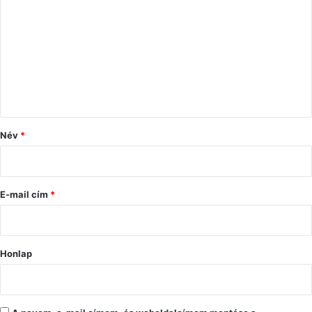
o
z
z
á
s
z
ó
Név
*
l
á
s
E-mail cím
*
*
Honlap