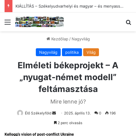
Megjelent a VÁRAD augusztusi száma
Menü
Ke
Kezdőlap
/
Nagyvilág
Nagyvilág
politika
Világ
Elméleti békeprojekt – A
„nyugat-német modell”
feltámasztása
Mire lenne jó?
Send
Élő Székelyföld
2025. április 13.
0
196
an
2 perc olvasás
email