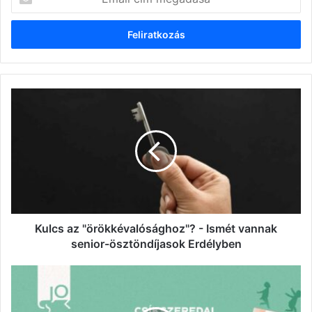
cím
megadása
Kulcs
az
"örökkévalósághoz"?
-
Ismét
vannak
senior-
ösztöndíjasok
Erdélyben
Kulcs az "örökkévalósághoz"? - Ismét vannak
senior-ösztöndíjasok Erdélyben
Csíkszeredában
ez
immár