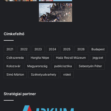
Címkefelhő
2021
2022
2023
2024
2025
2026
Budapest
Csíkszereda
Hargita Népe
Haáz Rezső Múzeum
jegyzet
Kolozsvár
Magyarország
publicisztika
Sebestyén Péter
Simó Márton
Székelyudvarhely
videó
Stratégiai partner