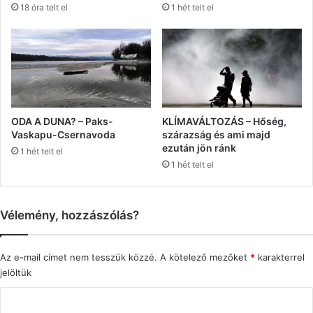
18 óra telt el
1 hét telt el
ODA A DUNA? – Paks-
KLÍMAVÁLTOZÁS – Hőség,
Vaskapu-Csernavoda
szárazság és ami majd
ezután jön ránk
1 hét telt el
1 hét telt el
Vélemény, hozzászólás?
Az e-mail címet nem tesszük közzé.
A kötelező mezőket
*
karakterrel
jelöltük
H