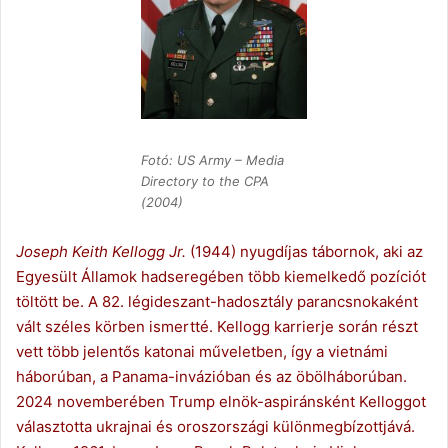
Fotó: US Army – Media
Directory to the CPA
(2004)
Joseph Keith Kellogg Jr.
(1944) nyugdíjas tábornok, aki az
Egyesült Államok hadseregében több kiemelkedő pozíciót
töltött be. A 82. légideszant-hadosztály parancsnokaként
vált széles körben ismertté. Kellogg karrierje során részt
vett több jelentős katonai műveletben, így a vietnámi
háborúban, a Panama-invázióban és az öbölháborúban.
2024 novemberében Trump elnök-aspiránsként Kelloggot
választotta ukrajnai és oroszországi különmegbízottjává.