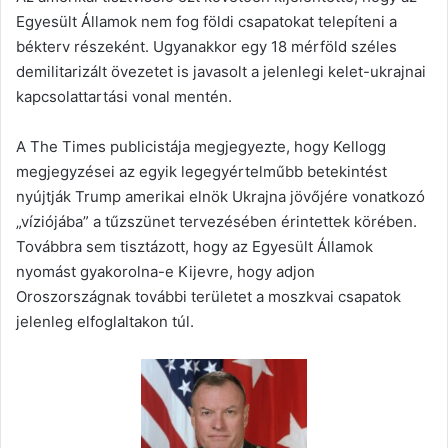
Egyesült Államok nem fog földi csapatokat telepíteni a
békterv részeként. Ugyanakkor egy 18 mérföld széles
demilitarizált övezetet is javasolt a jelenlegi kelet-ukrajnai
kapcsolattartási vonal mentén.
A The Times publicistája megjegyezte, hogy Kellogg
megjegyzései az egyik legegyértelműbb betekintést
nyújtják Trump amerikai elnök Ukrajna jövőjére vonatkozó
„víziójába” a tűzszünet tervezésében érintettek körében.
Továbbra sem tisztázott, hogy az Egyesült Államok
nyomást gyakorolna-e Kijevre, hogy adjon
Oroszországnak további területet a moszkvai csapatok
jelenleg elfoglaltakon túl.