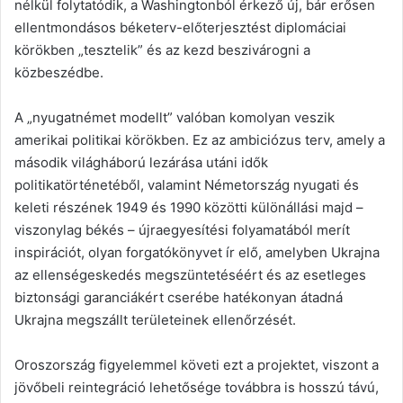
nélkül folytatódik, a Washingtonból érkező új, bár erősen
ellentmondásos béketerv-előterjesztést diplomáciai
körökben „tesztelik” és az kezd beszivárogni a
közbeszédbe.
A „nyugatnémet modellt” valóban komolyan veszik
amerikai politikai körökben. Ez az ambiciózus terv, amely a
második világháború lezárása utáni idők
politikatörténetéből, valamint Németország nyugati és
keleti részének 1949 és 1990 közötti különállási majd –
viszonylag békés – újraegyesítési folyamatából merít
inspirációt, olyan forgatókönyvet ír elő, amelyben Ukrajna
az ellenségeskedés megszüntetéséért és az esetleges
biztonsági garanciákért cserébe hatékonyan átadná
Ukrajna megszállt területeinek ellenőrzését.
Oroszország figyelemmel követi ezt a projektet, viszont a
jövőbeli reintegráció lehetősége továbbra is hosszú távú,