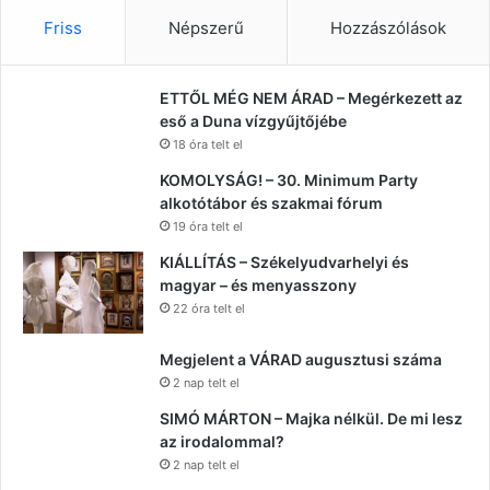
Friss
Népszerű
Hozzászólások
ETTŐL MÉG NEM ÁRAD – Megérkezett az
eső a Duna vízgyűjtőjébe
18 óra telt el
KOMOLYSÁG! – 30. Minimum Party
alkotótábor és szakmai fórum
19 óra telt el
KIÁLLÍTÁS – Székelyudvarhelyi és
magyar – és menyasszony
22 óra telt el
Megjelent a VÁRAD augusztusi száma
2 nap telt el
SIMÓ MÁRTON – Majka nélkül. De mi lesz
az irodalommal?
2 nap telt el