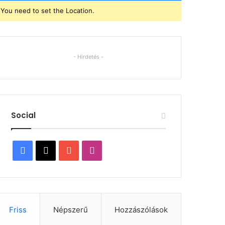
You need to set the Location.
- Hirdetés -
Social
Facebook
X
YouTube
Instagram
Friss
Népszerű
Hozzászólások