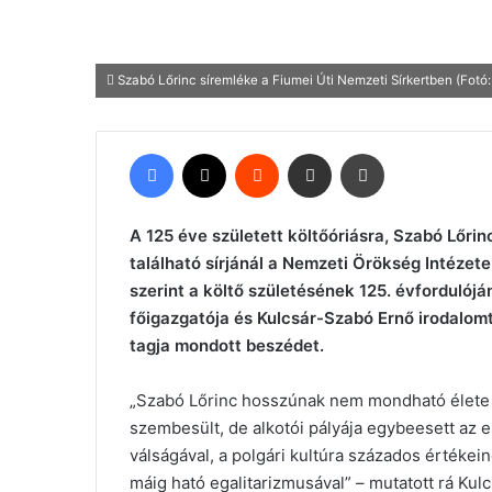
Szabó Lőrinc síremléke a Fiumei Úti Nemzeti Sírkertben (Fotó
Facebook
X
Reddit
Megosztás email-ben
Nyomtatás
A 125 éve született költőóriásra, Szabó Lőrin
található sírjánál a Nemzeti Örökség Intézet
szerint a költő születésének 125. évforduló
főigazgatója és Kulcsár-Szabó Ernő irodal
tagja mondott beszédet.
„Szabó Lőrinc hosszúnak nem mondható élete s
szembesült, de alkotói pályája egybeesett az
válságával, a polgári kultúra százados érték
máig ható egalitarizmusával” – mutatott rá Kul