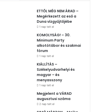
ETTŐL MÉG NEM ÁRAD –
Megérkezett az eső a
Duna vízgyűjtőjébe
1 nap telt el
KOMOLYSÁG! – 30.
Minimum Party
alkotótábor és szakmai
fórum
1 nap telt el
KIÁLLÍTÁS –
Székelyudvarhelyi és
magyar – és
menyasszony
1 nap telt el
Megjelent a VÁRAD
augusztusi száma
2 nap telt el