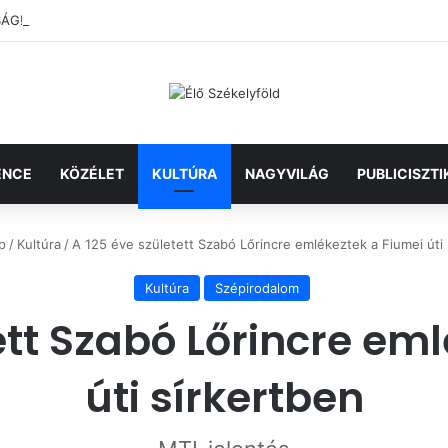
! – 30. Minimum Party alkotótábor és szakmai fórum
ENCE
KÖZÉLET
KULTÚRA
NAGYVILÁG
PUBLICISZTI
p
/
Kultúra
/
A 125 éve született Szabó Lőrincre emlékeztek a Fiumei úti 
Kultúra
Szépirodalom
ett Szabó Lőrincre em
úti sírkertben