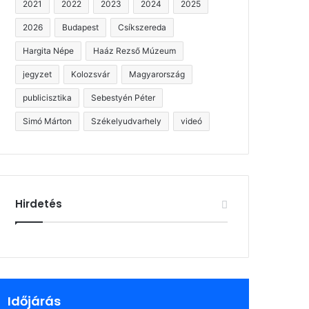
2021
2022
2023
2024
2025
2026
Budapest
Csíkszereda
Hargita Népe
Haáz Rezső Múzeum
jegyzet
Kolozsvár
Magyarország
publicisztika
Sebestyén Péter
Simó Márton
Székelyudvarhely
videó
Hirdetés
Időjárás