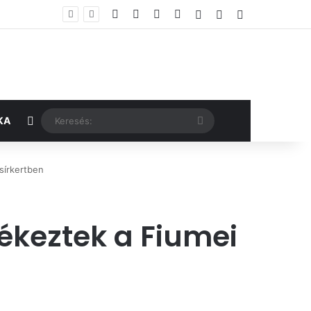
Facebook
X
YouTube
Instagram
Belépés
Véletlen cikk
Oldalsáv
Véletlen cikk
Keresés:
KA
sírkertben
lékeztek a Fiumei