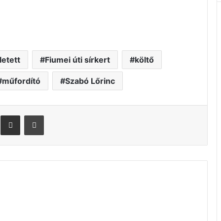
letett
Fiumei úti sírkert
költő
műfordító
Szabó Lőrinc
Megosztás email-ben
Nyomtatás