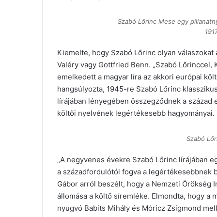
Szabó Lőrinc Mese egy pillanatn
1917
Kiemelte, hogy Szabó Lőrinc olyan válaszokat ad
Valéry vagy Gottfried Benn. „Szabó Lőrinccel, 
emelkedett a magyar líra az akkori európai köl
hangsúlyozta, 1945-re Szabó Lőrinc klassziku
lírájában lényegében összegződnek a század e
költői nyelvének legértékesebb hagyományai.
Szabó Lőr
„A negyvenes évekre Szabó Lőrinc lírájában e
a századfordulótól fogva a legértékesebbnek b
Gábor arról beszélt, hogy a Nemzeti Örökség In
állomása a költő síremléke. Elmondta, hogy a
nyugvó Babits Mihály és Móricz Zsigmond mell