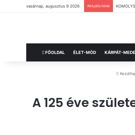
vasárnap, augusztus 9 2026
Aktuális hírek
KOMOLYSÁG
FŐOLDAL
ÉLET-MÓD
KÁRPÁT-MED
Kezdőla
A 125 éve szület