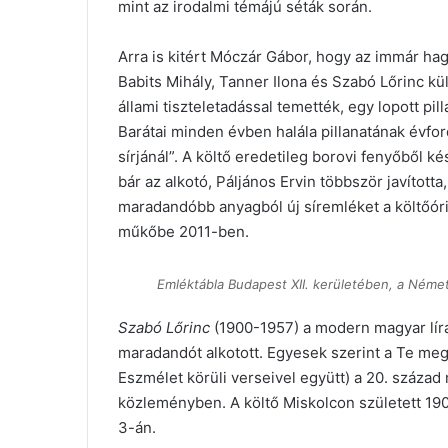
mint az irodalmi témájú séták során.
Arra is kitért Móczár Gábor, hogy az immár ha
Babits Mihály, Tanner Ilona és Szabó Lőrinc k
állami tiszteletadással temették, egy lopott pill
Barátai minden évben halála pillanatának évfo
sírjánál”. A költő eredetileg borovi fenyőből ké
bár az alkotó, Páljános Ervin többször javította,
maradandóbb anyagból új síremléket a költőóri
műkőbe 2011-ben.
Emléktábla Budapest XII. kerületében, a Német
Szabó Lőrinc
(1900-1957) a modern magyar líra
maradandót alkotott. Egyesek szerint a Te meg a
Eszmélet körüli verseivel együtt) a 20. század
közleményben. A költő Miskolcon született 190
3-án.