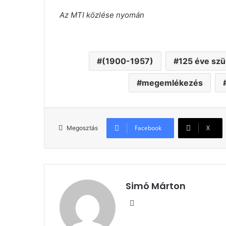
Az MTI közlése nyomán
(1900-1957)
125 éve szü
megemlékezés
Facebook
X
Megosztás
Simó Márton
Facebook