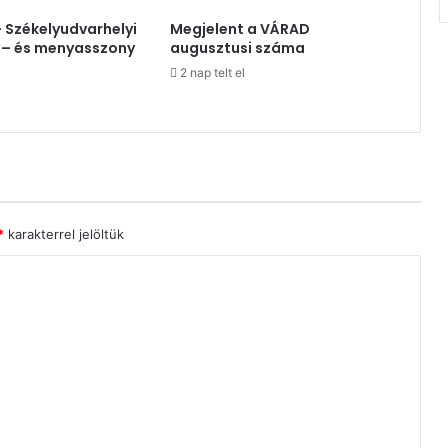
– Székelyudvarhelyi
Megjelent a VÁRAD
 – és menyasszony
augusztusi száma
2 nap telt el
*
karakterrel jelöltük