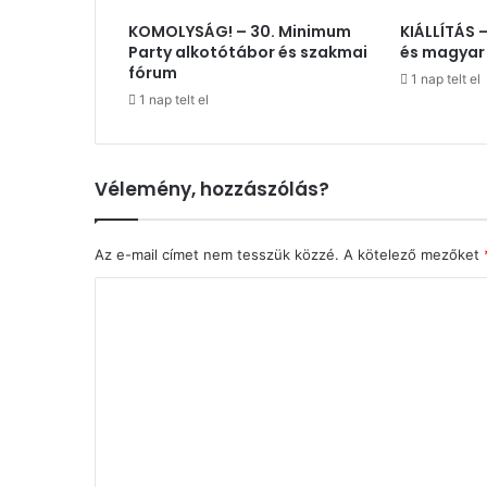
KOMOLYSÁG! – 30. Minimum
KIÁLLÍTÁS 
Party alkotótábor és szakmai
és magyar
fórum
1 nap telt el
1 nap telt el
Vélemény, hozzászólás?
Az e-mail címet nem tesszük közzé.
A kötelező mezőket
H
o
z
z
á
s