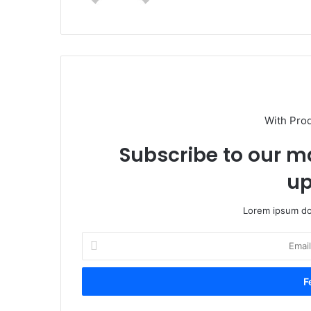
With Pro
Subscribe to our ma
up
Lorem ipsum dol
Email
cím
megadása