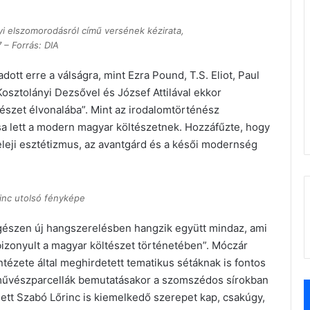
yi elszomorodásról című versének kézirata,
 – Forrás: DIA
ott erre a válságra, mint Ezra Pound, T.S. Eliot, Paul
Kosztolányi Dezsővel és József Attilával ekkor
tészet élvonalába”. Mint az irodalomtörténész
sa lett a modern magyar költészetnek. Hozzáfűzte, hogy
leji esztétizmus, az avantgárd és a késői modernség
inc utolsó fényképe
gészen új hangszerelésben hangzik együtt mindaz, ami
izonyult a magyar költészet történetében”. Móczár
tézete által meghirdetett tematikus sétáknak is fontos
 művészparcellák bemutatásakor a szomszédos sírokban
ett Szabó Lőrinc is kiemelkedő szerepet kap, csakúgy,