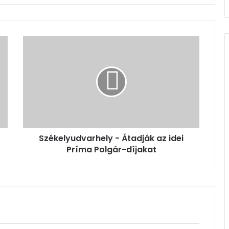
Székelyudvarhely
-
Átadják
az
idei
Príma
Polgár-
díjakat
Székelyudvarhely - Átadják az idei
Príma Polgár-díjakat