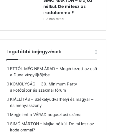
SIMÓ MÁRTON – Majka
nélkül. De mi lesz az
irodalommal?
3 nap telt el
Legutóbbi bejegyzések
ETTŐL MÉG NEM ÁRAD – Megérkezett az eső
a Duna vízgyűjtőjébe
KOMOLYSÁG! – 30. Minimum Party
alkotótábor és szakmai fórum
KIÁLLÍTÁS – Székelyudvarhelyi és magyar –
és menyasszony
Megjelent a VÁRAD augusztusi száma
SIMÓ MÁRTON – Majka nélkül. De mi lesz az
irodalommal?