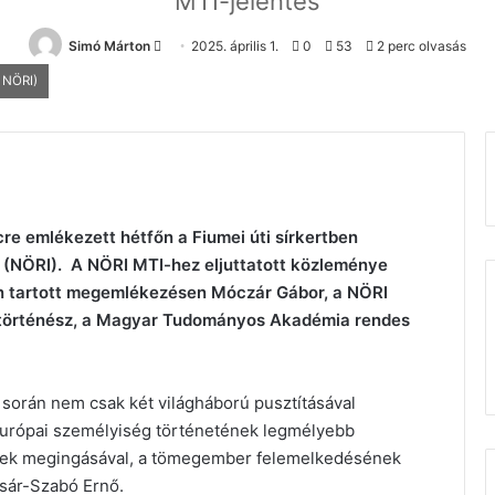
MTI-jelentés
Send
Simó Márton
2025. április 1.
0
53
2 perc olvasás
an
: NÖRI)
email
cre emlékezett hétfőn a Fiumei úti sírkertben
e (NÖRI). A NÖRI MTI-hez eljuttatott közleménye
ján tartott megemlékezésen Móczár Gábor, a NÖRI
omtörténész, a Magyar Tudományos Akadémia rendes
orán nem csak két világháború pusztításával
 európai személyiség történetének legmélyebb
einek megingásával, a tömegember felemelkedésének
csár-Szabó Ernő.