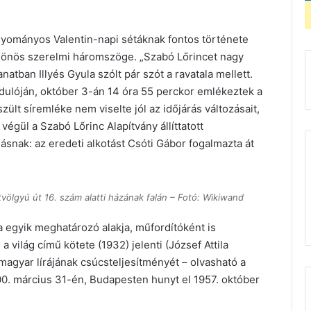
gyományos Valentin-napi sétáknak fontos története
ülönös szerelmi háromszöge. „Szabó Lőrincet nagy
anatban Illyés Gyula szólt pár szót a ravatala mellett.
rdulóján, október 3-án 14 óra 55 perckor emlékeztek a
szült síremléke nem viselte jól az időjárás változásait,
 végül a Szabó Lőrinc Alapítvány állíttatott
ásnak: az eredeti alkotást Csóti Gábor fogalmazta át
völgyú út 16. szám alatti házának falán – Fotó: Wikiwand
 egyik meghatározó alakja, műfordítóként is
 világ című kötete (1932) jelenti (József Attila
 magyar lírájának csúcsteljesítményét – olvasható a
0. március 31-én, Budapesten hunyt el 1957. október