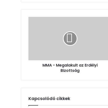
MMA
-
Megalakult
az
Erdélyi
Bizottság
MMA - Megalakult az Erdélyi
Bizottság
Kapcsolódó cikkek