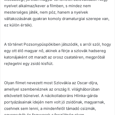
nyelvet alkalmaz/kever a filmben, s mindez nem
mesterséges játék, nem póz, hanem a nyelvek
váltakozásának gyakran komoly dramaturgiai szerepe van,
ez külön érték).
A történet Pozsonypüspökiben játszódik, s arról szól, hogy
egy ott élő magyar nő, akinek a férje a szlovák hadsereg
katonájaként ott maradt az orosz csatatéren, megpróbál
rejtegetni egy zsidó kisfiút.
Olyan filmet nevezett most Szlovákia az Oscar-díjra,
amellyel szembenéznek az ország II. világháborúban
elkövetett bűneivel. A nácikollaboráns Hlinka-gárda
portyázásainak idején nem volt jó zsidónak, magyarnak,
csehnek sem lenni, a mindenfelől támadó csizmák,
egyenruhák és fegyverek a feszültség olyan