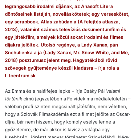
legrangosabb irodalmi díjának, az Anasoft Litera
döntőseinek listáján, novelláskötetek; egy verseskötet,
egy scrapbook, Atlas zabúdania (A felejtés atlasza,
2013), valamint számos televíziós dokumentumfilm és
egy játékfilm, amelyek közül sokat irodalmi és filmes
díjakra jelöltek. Utolsó regénye, a Lady Xanax, pán
Snehulienka a ja (Lady Xanax, Mr. Snow White, and Me,
2018) posztumusz jelent meg. Hagyatékából rövid
szövegek gyűjteménye készül kiadásra – írja róla a
Litcentrum.sk
Az Emma és a halálfejes lepke – írja Csáky Pál
Valami
történik
című jegyzetében a Felvidek.ma médiafelületén –
valóban profi szinten megcsinált játékfilm, nem véletlen,
hogy a Szlovák Filmakadémia ezt a filmet jelölte az Oscar-
díjra, bár nem hiszem, hogy komoly esélye lenne a
győzelemre, de már akkor is kivisz a világba egy
kisebbségi, jórészt magyar történetet Szlovákiából. Négy