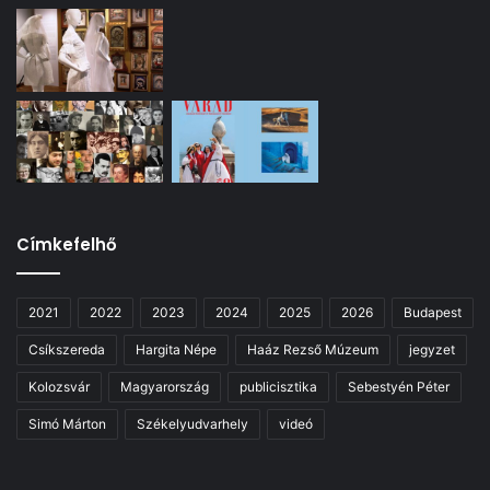
Címkefelhő
2021
2022
2023
2024
2025
2026
Budapest
Csíkszereda
Hargita Népe
Haáz Rezső Múzeum
jegyzet
Kolozsvár
Magyarország
publicisztika
Sebestyén Péter
Simó Márton
Székelyudvarhely
videó