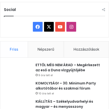
Social
Facebook
X
YouTube
Instagram
Friss
Népszerű
Hozzászólások
ETTŐL MÉG NEM ÁRAD – Megérkezett
az eső a Duna vízgyűjtőjébe
9 óra telt el
KOMOLYSÁG! – 30. Minimum Party
alkotótábor és szakmai fórum
10 óra telt el
KIÁLLÍTÁS – Székelyudvarhelyi és
magyar – és menyasszony