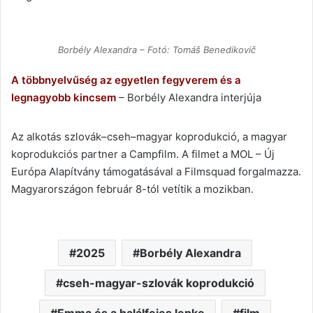
Borbély Alexandra – Fotó: Tomáš Benedikovič
A többnyelvűség az egyetlen fegyverem és a
legnagyobb kincsem
– Borbély Alexandra interjúja
Az alkotás szlovák–cseh–magyar koprodukció, a magyar
koprodukciós partner a Campfilm. A filmet a MOL – Új
Európa Alapítvány támogatásával a Filmsquad forgalmazza.
Magyarországon február 8-tól vetítik a mozikban.
2025
Borbély Alexandra
cseh-magyar-szlovák koprodukció
Emma és a halálfejes lepke
film