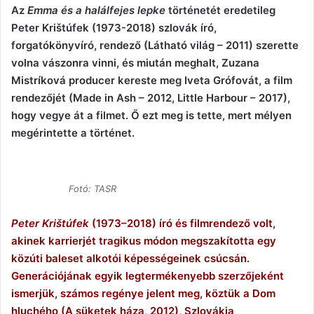
Az
Emma és a halálfejes lepke
történetét eredetileg
Peter Krištúfek (1973-2018) szlovák író,
forgatókönyvíró, rendező (Látható világ – 2011) szerette
volna vászonra vinni, és miután meghalt, Zuzana
Mistríková producer kereste meg Iveta Grófovát, a film
rendezőjét (Made in Ash – 2012, Little Harbour – 2017),
hogy vegye át a filmet. Ő ezt meg is tette, mert mélyen
megérintette a történet.
Fotó: TASR
Peter Krištúfek
(1973–2018) író és filmrendező volt,
akinek karrierjét tragikus módon megszakította egy
közúti baleset alkotói képességeinek csúcsán.
Generációjának egyik legtermékenyebb szerzőjeként
ismerjük, számos regénye jelent meg, köztük a Dom
hluchého (A süketek háza, 2012), Szlovákia