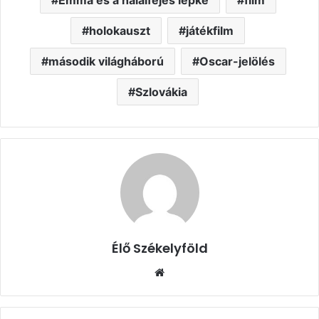
holokauszt
játékfilm
második világháború
Oscar-jelölés
Szlovákia
Élő Székelyföld
Honlap