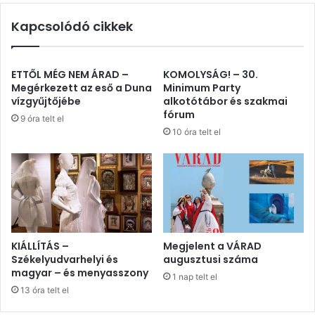
Kapcsolódó cikkek
ETTŐL MÉG NEM ÁRAD –
KOMOLYSÁG! – 30.
Megérkezett az eső a Duna
Minimum Party
vízgyűjtőjébe
alkotótábor és szakmai
fórum
9 óra telt el
10 óra telt el
KIÁLLÍTÁS –
Megjelent a VÁRAD
Székelyudvarhelyi és
augusztusi száma
magyar – és menyasszony
1 nap telt el
13 óra telt el