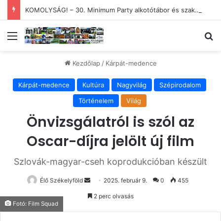
KOMOLYSÁG! – 30. Minimum Party alkotótábor és szakmai fórum
Menü
Ke
Kezdőlap
/
Kárpát-medence
Kárpát-medence
Kultúra
Nagyvilág
Szépirodalom
Történelem
Világ
Önvizsgálatról is szól az
Oscar-díjra jelölt új film
Szlovák-magyar-cseh koprodukcióban készült
Send
Élő Székelyföld
2025. február 9.
0
455
an
2 perc olvasás
email
Fotó: Film Squad