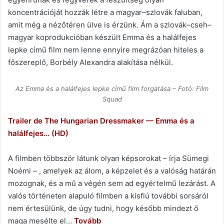
koncentrációját hozzák létre a magyar–szlovák faluban,
amit még a nézőtéren ülve is érzünk. Ám a szlovák–cseh–
magyar koprodukcióban készült Emma és a halálfejes
lepke című film nem lenne ennyire megrázóan hiteles a
főszereplő, Borbély Alexandra alakítása nélkül.
Az Emma és a halálfejes lepke című film forgatása – Fotó: Film
Squad
Trailer de The Hungarian Dressmaker — Emma és a
halálfejes… (HD)
A filmben többször látunk olyan képsorokat – írja Sümegi
Noémi – , amelyek az álom, a képzelet és a valóság határán
mozognak, és a mű a végén sem ad egyértelmű lezárást. A
valós történeten alapuló filmben a kisfiú további sorsáról
nem értesülünk, de úgy tudni, hogy később mindezt ő
maga mesélte el…
Tovább