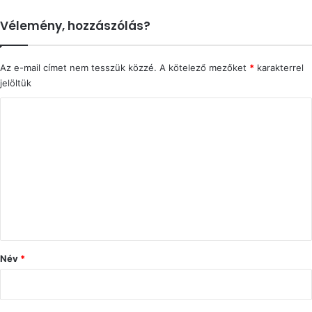
Vélemény, hozzászólás?
Az e-mail címet nem tesszük közzé.
A kötelező mezőket
*
karakterrel
jelöltük
H
o
z
z
á
s
z
ó
Név
*
l
á