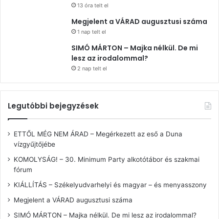
13 óra telt el
Megjelent a VÁRAD augusztusi száma
1 nap telt el
SIMÓ MÁRTON – Majka nélkül. De mi
lesz az irodalommal?
2 nap telt el
Legutóbbi bejegyzések
ETTŐL MÉG NEM ÁRAD – Megérkezett az eső a Duna
vízgyűjtőjébe
KOMOLYSÁG! – 30. Minimum Party alkotótábor és szakmai
fórum
KIÁLLÍTÁS – Székelyudvarhelyi és magyar – és menyasszony
Megjelent a VÁRAD augusztusi száma
SIMÓ MÁRTON – Majka nélkül. De mi lesz az irodalommal?