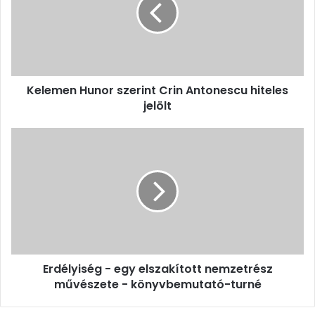
Antonescu
hiteles
jelölt
Kelemen Hunor szerint Crin Antonescu hiteles
jelölt
Erdélyiség
-
egy
elszakított
nemzetrész
művészete
-
könyvbemutató-
turné
Erdélyiség - egy elszakított nemzetrész
művészete - könyvbemutató-turné