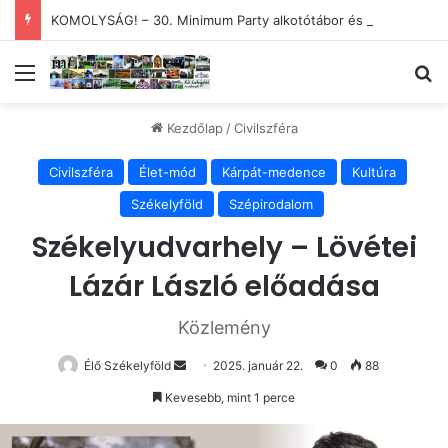
KOMOLYSÁG! – 30. Minimum Party alkotótábor és szakmai fórum
Menü
Ke
Kezdőlap
/
Civilszféra
Civilszféra
Élet-mód
Kárpát-medence
Kultúra
Székelyföld
Szépirodalom
Székelyudvarhely – Lövétei
Lázár László előadása
Közlemény
Send
Élő Székelyföld
2025. január 22.
0
88
an
Kevesebb, mint 1 perce
email