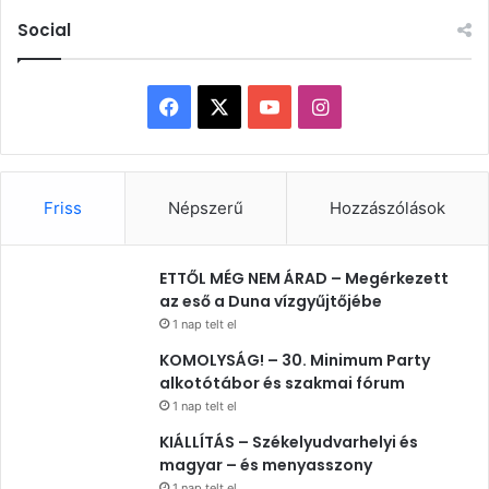
Social
Facebook
X
YouTube
Instagram
Friss
Népszerű
Hozzászólások
ETTŐL MÉG NEM ÁRAD – Megérkezett
az eső a Duna vízgyűjtőjébe
1 nap telt el
KOMOLYSÁG! – 30. Minimum Party
alkotótábor és szakmai fórum
1 nap telt el
KIÁLLÍTÁS – Székelyudvarhelyi és
magyar – és menyasszony
1 nap telt el