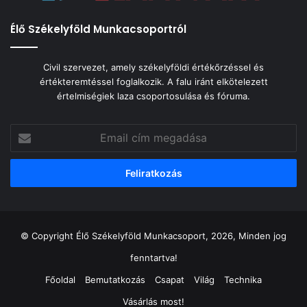
Élő Székelyföld Munkacsoportról
Civil szervezet, amely székelyföldi értékőrzéssel és
értékteremtéssel foglalkozik. A falu iránt elkötelezett
értelmiségiek laza csoportosulása és fóruma.
Email
cím
megadása
© Copyright Élő Székelyföld Munkacsoport, 2026, Minden jog
fenntartva!
Főoldal
Bemutatkozás
Csapat
Világ
Technika
Vásárlás most!