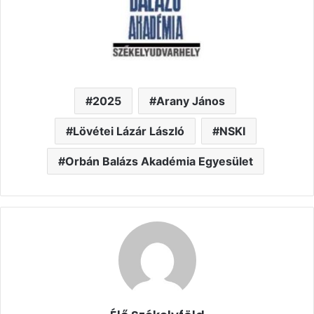
2025
Arany János
Lövétei Lázár László
NSKI
Orbán Balázs Akadémia Egyesület