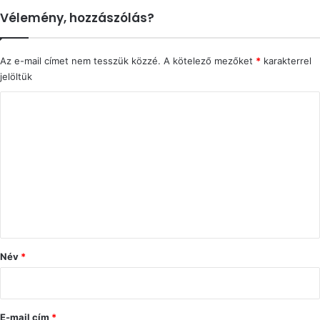
Vélemény, hozzászólás?
Az e-mail címet nem tesszük közzé.
A kötelező mezőket
*
karakterrel
jelöltük
H
o
z
z
á
s
z
ó
Név
*
l
á
s
E-mail cím
*