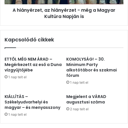
Kultúra
A hiányérzet, az hiányérzet - még a Magyar
Napján
is
Kultúra Napján is
Kapcsolódó cikkek
ETTŐL MÉG NEM ÁRAD –
KOMOLYSÁG! – 30.
Megérkezett az eső a Duna
Minimum Party
vízgyűjtőjébe
alkotótábor és szakmai
fórum
1 nap telt el
1 nap telt el
KIÁLLÍTÁS –
Megjelent a VÁRAD
Székelyudvarhelyi és
augusztusi száma
magyar – és menyasszony
2 nap telt el
1 nap telt el