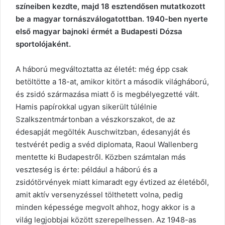
színeiben kezdte, majd 18 esztendősen mutatkozott
be a magyar tornászválogatottban. 1940-ben nyerte
első magyar bajnoki érmét a Budapesti Dózsa
sportolójaként.
A háború megváltoztatta az életét: még épp csak
betöltötte a 18-at, amikor kitört a második világháború,
és zsidó származása miatt ő is megbélyegzetté vált.
Hamis papírokkal ugyan sikerült túlélnie
Szalkszentmártonban a vészkorszakot, de az
édesapját megölték Auschwitzban, édesanyját és
testvérét pedig a svéd diplomata, Raoul Wallenberg
mentette ki Budapestről. Közben számtalan más
veszteség is érte: például a háború és a
zsidótörvények miatt kimaradt egy évtized az életéből,
amit aktív versenyzéssel tölthetett volna, pedig
minden képessége megvolt ahhoz, hogy akkor is a
világ legjobbjai között szerepelhessen. Az 1948-as