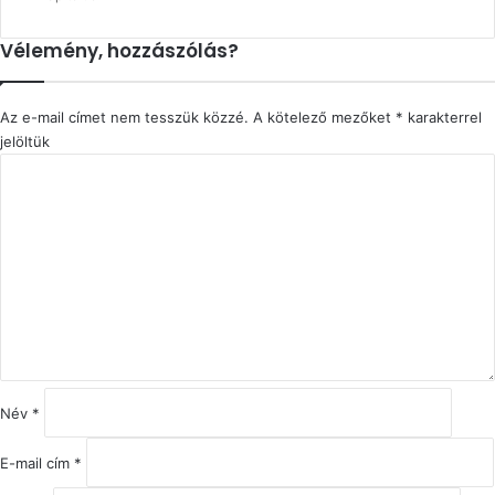
Vélemény, hozzászólás?
Az e-mail címet nem tesszük közzé.
A kötelező mezőket
*
karakterrel
jelöltük
H
o
z
z
á
s
z
ó
l
á
s
Név
*
*
E-mail cím
*