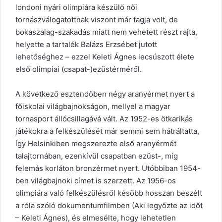
londoni nyári olimpiára készülő női
tornászválogatottnak viszont már tagja volt, de
bokaszalag-szakadás miatt nem vehetett részt rajta,
helyette a tartalék Balázs Erzsébet jutott
lehetőséghez – ezzel Keleti Ágnes lecsúszott élete
első olimpiai (csapat-)ezüstérméről.
A következő esztendőben négy aranyérmet nyert a
főiskolai világbajnokságon, mellyel a magyar
tornasport állócsillagává vált. Az 1952-es ötkarikás
játékokra a felkészülését már semmi sem hátráltatta,
így Helsinkiben megszerezte első aranyérmét
talajtornában, ezenkívül csapatban ezüst-, míg
felemás korláton bronzérmet nyert. Utóbbiban 1954-
ben világbajnoki címet is szerzett. Az 1956-os
olimpiára való felkészülésről később hosszan beszélt
a róla szóló dokumentumfilmben (Aki legyőzte az időt
– Keleti Ágnes), és elmesélte, hogy lehetetlen