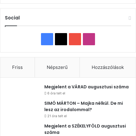
Social
Facebook
X
YouTube
Instagram
Friss
Népszerű
Hozzászólások
Megjelent a VÁRAD augusztusi száma
6 óra telt el
SIMÓ MÁRTON – Majka nélkül. De mi
lesz az irodalommal?
21 óra telt el
Megjelent a SZÉKELYFÖLD augusztusi
száma