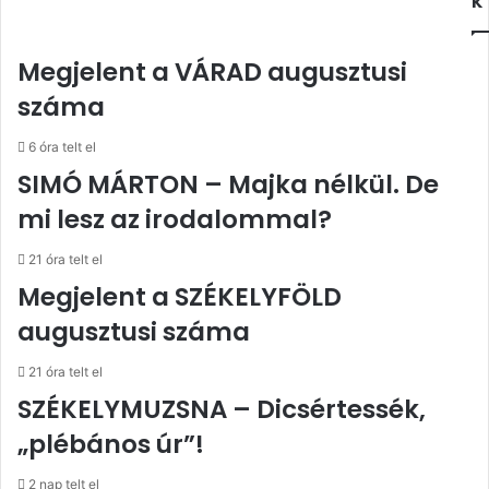
k
Megjelent a VÁRAD augusztusi
száma
6 óra telt el
SIMÓ MÁRTON – Majka nélkül. De
mi lesz az irodalommal?
21 óra telt el
Megjelent a SZÉKELYFÖLD
augusztusi száma
21 óra telt el
SZÉKELYMUZSNA – Dicsértessék,
„plébános úr”!
2 nap telt el