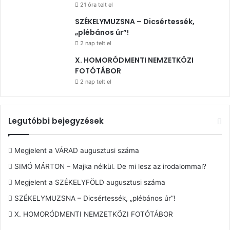
21 óra telt el
SZÉKELYMUZSNA – Dicsértessék,
„plébános úr”!
2 nap telt el
X. HOMORÓDMENTI NEMZETKÖZI
FOTÓTÁBOR
2 nap telt el
Legutóbbi bejegyzések
Megjelent a VÁRAD augusztusi száma
SIMÓ MÁRTON – Majka nélkül. De mi lesz az irodalommal?
Megjelent a SZÉKELYFÖLD augusztusi száma
SZÉKELYMUZSNA – Dicsértessék, „plébános úr”!
X. HOMORÓDMENTI NEMZETKÖZI FOTÓTÁBOR