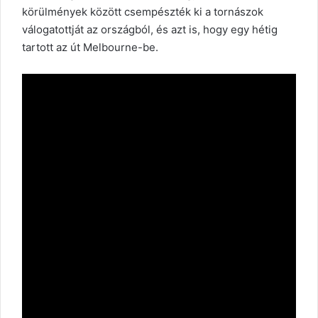
körülmények között csempészték ki a tornászok
válogatottját az országból, és azt is, hogy egy hétig
tartott az út Melbourne-be.