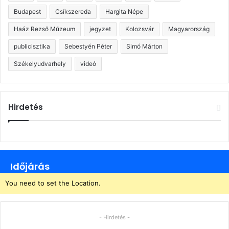
Budapest
Csíkszereda
Hargita Népe
Haáz Rezső Múzeum
jegyzet
Kolozsvár
Magyarország
publicisztika
Sebestyén Péter
Simó Márton
Székelyudvarhely
videó
Hirdetés
Időjárás
You need to set the Location.
- Hirdetés -