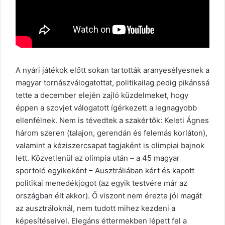
A nyári játékok előtt sokan tartották aranyesélyesnek a
magyar tornászválogatottat, politikailag pedig pikánssá
tette a december elején zajló küzdelmeket, hogy
éppen a szovjet válogatott ígérkezett a legnagyobb
ellenfélnek. Nem is tévedtek a szakértők: Keleti Ágnes
három szeren (talajon, gerendán és felemás korláton),
valamint a kéziszercsapat tagjaként is olimpiai bajnok
lett. Közvetlenül az olimpia után – a 45 magyar
sportoló egyikeként – Ausztráliában kért és kapott
politikai menedékjogot (az egyik testvére már az
országban élt akkor). Ő viszont nem érezte jól magát
az ausztráloknál, nem tudott mihez kezdeni a
képesítéseivel. Elegáns éttermekben lépett fel a