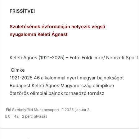
FRISSÍTVE!
Születésének évfordulóján helyezik végső
nyugalomra Keleti Ágnest
Keleti Ágnes (1921-2025) – Fotó: Földi Imre/ Nemzeti Sport
Címke
1921-2025
46 alkalommal nyert magyar bajnokságot
Budapest
Keleti Ágnes
Magyarország
olimpikon
ötszörös olimpiai bajnok
tornaedző
tornász
Élő Székelyföld Munkacsoport
2025. január 2.
0
42
2 perc olvasás