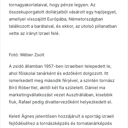
tornagyakorlataival, hogy pénze legyen. Az
összekuporgatott dollárjaiból vásárolt egy hajójegyet,
amellyel visszajött Európába, Németországban
találkozott a barátaival, és ekkor, az utolsó pillanatban
vette az irányt Izrael felé.
Fotó: Wéber Zsolt
A zsidó államban 1957-ben Izraelben telepedett le,
ahol főiskolai tanárként és edzőként dolgozott. Itt
ismerkedett meg második férjével, a szintén tornász
Bíró Róberttel, akitől két fia született. Dániel ma
marketingvállalkozást vezet Ausztráliában, kisebbik
fiuk, Rafael pedig divattervezőként helyezkedett el.
Keleti Ágnes jelentősen hozzájárult a sportág izraeli
fejlődéséhez a tornászképzés és tornatanárképzés