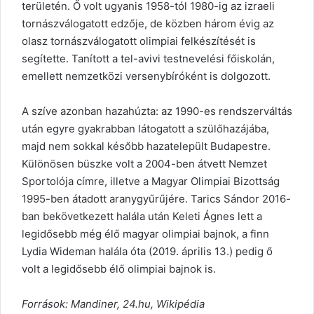
területén. Ő volt ugyanis 1958-tól 1980-ig az izraeli
tornászválogatott edzője, de közben három évig az
olasz tornászválogatott olimpiai felkészítését is
segítette. Tanított a tel-avivi testnevelési főiskolán,
emellett nemzetközi versenybíróként is dolgozott.
A szíve azonban hazahúzta: az 1990-es rendszerváltás
után egyre gyakrabban látogatott a szülőhazájába,
majd nem sokkal később hazatelepült Budapestre.
Különösen büszke volt a 2004-ben átvett Nemzet
Sportolója címre, illetve a Magyar Olimpiai Bizottság
1995-ben átadott aranygyűrűjére. Tarics Sándor 2016-
ban bekövetkezett halála után Keleti Ágnes lett a
legidősebb még élő magyar olimpiai bajnok, a finn
Lydia Wideman halála óta (2019. április 13.) pedig ő
volt a legidősebb élő olimpiai bajnok is.
Források: Mandiner, 24.hu, Wikipédia