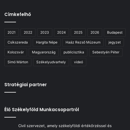
Címkefelhő
2021
2022
2023
2024
2025
2026
Budapest
Csíkszereda
Hargita Népe
Haáz Rezső Múzeum
jegyzet
Kolozsvár
Magyarország
publicisztika
Sebestyén Péter
Simó Márton
Székelyudvarhely
videó
Stratégiai partner
Élő Székelyföld Munkacsoportról
Civil szervezet, amely székelyföldi értékőrzéssel és