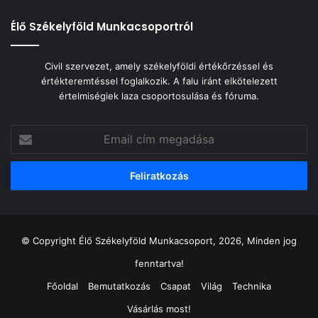
Élő Székelyföld Munkacsoportról
Civil szervezet, amely székelyföldi értékőrzéssel és
értékteremtéssel foglalkozik. A falu iránt elkötelezett
értelmiségiek laza csoportosulása és fóruma.
Email
cím
megadása
© Copyright Élő Székelyföld Munkacsoport, 2026, Minden jog
fenntartva!
Főoldal
Bemutatkozás
Csapat
Világ
Technika
Vásárlás most!