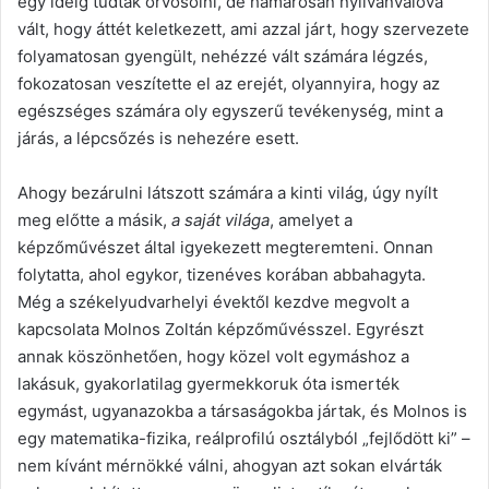
egy ideig tudtak orvosolni, de hamarosan nyilvánvalóvá
vált, hogy áttét keletkezett, ami azzal járt, hogy szervezete
folyamatosan gyengült, nehézzé vált számára légzés,
fokozatosan veszítette el az erejét, olyannyira, hogy az
egészséges számára oly egyszerű tevékenység, mint a
járás, a lépcsőzés is nehezére esett.
Ahogy bezárulni látszott számára a kinti világ, úgy nyílt
meg előtte a másik,
a saját világa
, amelyet a
képzőművészet által igyekezett megteremteni. Onnan
folytatta, ahol egykor, tizenéves korában abbahagyta.
Még a székelyudvarhelyi évektől kezdve megvolt a
kapcsolata Molnos Zoltán képzőművésszel. Egyrészt
annak köszönhetően, hogy közel volt egymáshoz a
lakásuk, gyakorlatilag gyermekkoruk óta ismerték
egymást, ugyanazokba a társaságokba jártak, és Molnos is
egy matematika-fizika, reálprofilú osztályból „fejlődött ki” –
nem kívánt mérnökké válni, ahogyan azt sokan elvárták