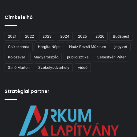
Címkefelhő
2021
2022
2023
2024
2025
2026
Budapest
Csíkszereda
Hargita Népe
Haáz Rezső Múzeum
jegyzet
Kolozsvár
Magyarország
publicisztika
Sebestyén Péter
Simó Márton
Székelyudvarhely
videó
Stratégiai partner