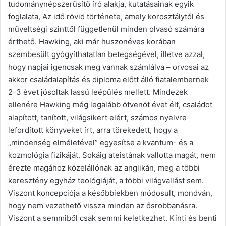
tudománynépszerűsítő író alakja, kutatásainak egyik
foglalata, Az idő rövid története, amely korosztálytól és
műveltségi szinttől függetlenül minden olvasó számára
érthető. Hawking, aki már huszonéves korában
szembesült gyógyíthatatlan betegségével, illetve azzal,
hogy napjai igencsak meg vannak számlálva – orvosai az
akkor családalapítás és diploma előtt álló fiatalembernek
2-3 évet jósoltak lassú leépülés mellett. Mindezek
ellenére Hawking még legalább ötvenöt évet élt, családot
alapított, tanított, világsikert elért, számos nyelvre
lefordított könyveket írt, arra törekedett, hogy a
„mindenség elméletével” egyesítse a kvantum- és a
kozmológia fizikáját. Sokáig ateistának vallotta magát, nem
érezte magához közelállónak az anglikán, meg a többi
keresztény egyház teológiáját, a többi világvallást sem.
Viszont koncepciója a későbbiekben módosult, mondván,
hogy nem vezethető vissza minden az ősrobbanásra.
Viszont a semmiből csak semmi keletkezhet. Kinti és benti