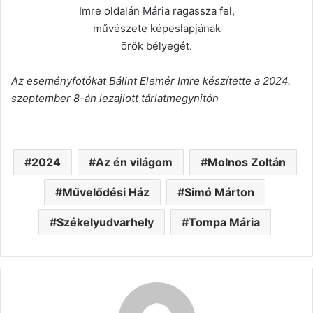
Imre oldalán Mária ragassza fel,
művészete képeslapjának
örök bélyegét.
Az eseményfotókat Bálint Elemér Imre készítette a 2024.
szeptember 8-án lezajlott tárlatmegynitón
2024
Az én világom
Molnos Zoltán
Művelődési Ház
Simó Márton
Székelyudvarhely
Tompa Mária