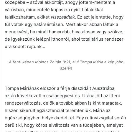
közepébe – szóval akkortájt, ahogy jöttem-mentem a
városban, mindenfelé kopaszra nyírt fiatalokkal
találkozhattam, akiket
visszaadtak
. Ez azt jelentette, hogy
túl voltak egy határsértésen. Mert akkor abban láttuk a
menekvést, ha minél hamarabb, hivatalosan vagy szökve,
de igyekszünk lelépni itthonról, ahol totalitárius rendszer
uralkodott rajtunk…
A fenti képen Molnos Zoltán (b2), alul Tompa Mária a kép jobb
szélén
Tompa Máriának először a férje disszidált Ausztriába,
aztán következett a családegyesítés. Utána jött az itteni
rendszerváltozás, de ők a továbbiakban is kint maradtak,
hiszen sikerült egzisztenciát teremteniük. Mária az
egészségügyben helyezkedett el. Egy rutinvizsgálat során
derült ki, hogy kóros elváltozás van a tüdejében, amelyet