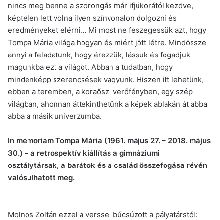
nincs meg benne a szorongás már ifjúkorától kezdve,
képtelen lett volna ilyen színvonalon dolgozni és
eredményeket elérni… Mi most ne feszegessük azt, hogy
Tompa Mária világa hogyan és miért jött létre. Mindössze
annyi a feladatunk, hogy érezzük, lássuk és fogadjuk
magunkba ezt a világot. Abban a tudatban, hogy
mindenképp szerencsések vagyunk. Hiszen itt lehetünk,
ebben a teremben, a koraőszi verőfényben, egy szép
világban, ahonnan áttekinthetünk a képek ablakán át abba
abba a másik univerzumba.
In memoriam Tompa Mária (1961. május 27. – 2018. május
30.) – a retrospektív kiállítás a gimnáziumi
osztálytársak, a barátok és a család összefogása révén
valósulhatott meg.
Molnos Zoltán ezzel a verssel búcsúzott a pályatárstól: