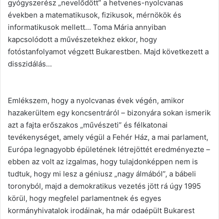
gyógyszerész „nevelődött” a hetvenes-nyolcvanas
években a matematikusok, fizikusok, mérnökök és
informatikusok mellett… Toma Mária annyiban
kapcsolódott a művészetekhez ekkor, hogy
fotóstanfolyamot végzett Bukarestben. Majd következett a
disszidálás…
Emlékszem, hogy a nyolcvanas évek végén, amikor
hazakerültem egy koncsentráról – bizonyára sokan ismerik
azt a fajta erőszakos „művészeti” és félkatonai
tevékenységet, amely végül a Fehér Ház, a mai parlament,
Európa legnagyobb épületének létrejöttét eredményezte –
ebben az volt az izgalmas, hogy tulajdonképpen nem is
tudtuk, hogy mi lesz a géniusz „nagy álmából”, a bábeli
toronyból, majd a demokratikus vezetés jött rá úgy 1995
körül, hogy megfelel parlamentnek és egyes
kormányhivatalok irodáinak, ha már odaépült Bukarest