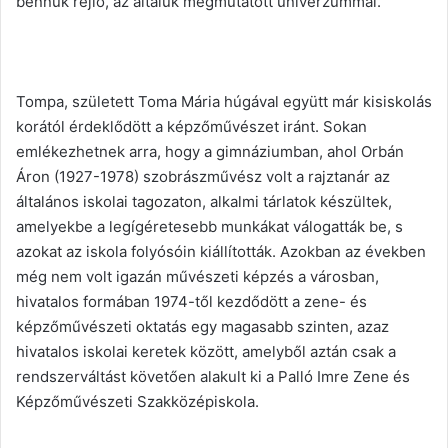
bennük rejlő, az általuk megmutatott univerzummal.
Tompa, született Toma Mária húgával együtt már kisiskolás
korától érdeklődött a képzőművészet iránt. Sokan
emlékezhetnek arra, hogy a gimnáziumban, ahol Orbán
Áron (1927-1978) szobrászművész volt a rajztanár az
általános iskolai tagozaton, alkalmi tárlatok készültek,
amelyekbe a legígéretesebb munkákat válogatták be, s
azokat az iskola folyósóin kiállították. Azokban az években
még nem volt igazán művészeti képzés a városban,
hivatalos formában 1974-től kezdődött a zene- és
képzőművészeti oktatás egy magasabb szinten, azaz
hivatalos iskolai keretek között, amelyből aztán csak a
rendszerváltást követően alakult ki a Palló Imre Zene és
Képzőművészeti Szakközépiskola.