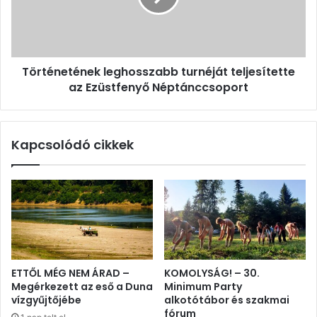
Ezüstfenyő
Néptánccsoport
Történetének leghosszabb turnéját teljesítette
az Ezüstfenyő Néptánccsoport
Kapcsolódó cikkek
ETTŐL MÉG NEM ÁRAD –
KOMOLYSÁG! – 30.
Megérkezett az eső a Duna
Minimum Party
vízgyűjtőjébe
alkotótábor és szakmai
fórum