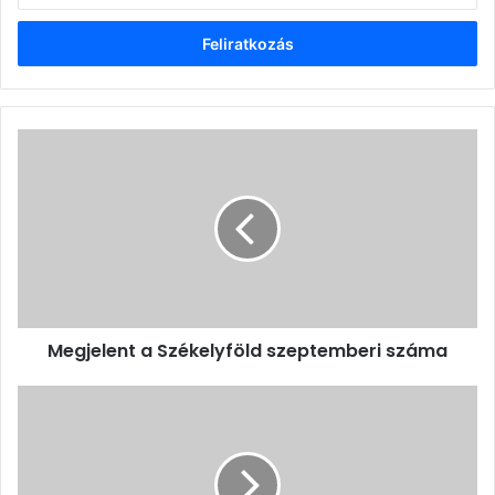
megadása
Megjelent
a
Székelyföld
szeptemberi
száma
Megjelent a Székelyföld szeptemberi száma
Történetének
leghosszabb
turnéját
teljesítette
az