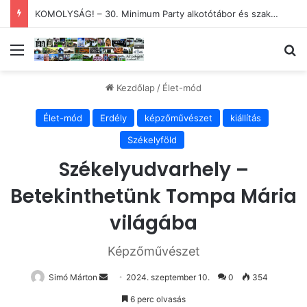
KOMOLYSÁG! – 30. Minimum Party alkotótábor és szakmai fórum
Menü
Ke
Kezdőlap
/
Élet-mód
Élet-mód
Erdély
képzőművészet
kiállítás
Székelyföld
Székelyudvarhely –
Betekinthetünk Tompa Mária
világába
Képzőművészet
Send
Simó Márton
2024. szeptember 10.
0
354
an
6 perc olvasás