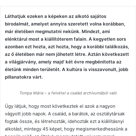
email
Láthatjuk ezeken a képeken az alkotó sajátos
birodalmát, amelyet annyira szeretett volna korábban,
már életében megmutatni nekünk. Mindezt, ami
elénktárul most a kiállítóterem falain. A kegyetlen sors
azonban ezt hozta, azt hozta, hogy a korábbi találkozás,
az ő életében már nem jöhetett létre. Aztán következett
a világjárvány, amely majd’ két évre megbénította az
életünk minden területét. A kultúra is visszavonult, jobb
pillanatokra várt.
Tompa Mária – a felvétel a család archívumából való
Úgy látjuk, hogy most következtek el azok a nagyon
vágyott jobb napok. A család, a barátok, az osztálytársak
fogtak össze, és létrehozták, idehozták ezt a kiállításnyi
alkotást, mintegy 45 képet, hogy megismerkedhessünk a