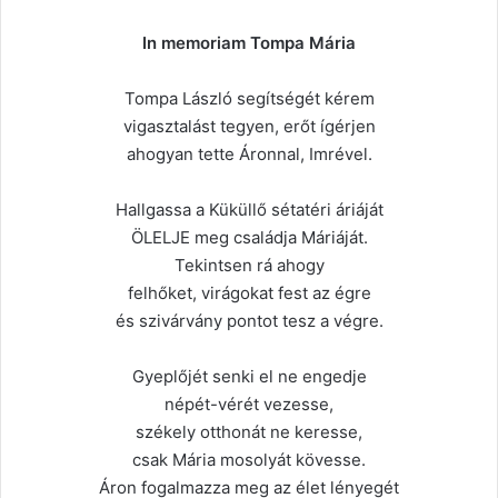
In memoriam Tompa Mária
Tompa László segítségét kérem
vigasztalást tegyen, erőt ígérjen
ahogyan tette Áronnal, Imrével.
Hallgassa a Küküllő sétatéri áriáját
ÖLELJE meg családja Máriáját.
Tekintsen rá ahogy
felhőket, virágokat fest az égre
és szivárvány pontot tesz a végre.
Gyeplőjét senki el ne engedje
népét-vérét vezesse,
székely otthonát ne keresse,
csak Mária mosolyát kövesse.
Áron fogalmazza meg az élet lényegét