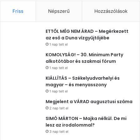
Friss
Népszerű
Hozzászólások
ETTŐL MÉG NEM ÁRAD – Megérkezett
az eső a Duna vízgyűjtőjébe
1 nap telt el
KOMOLYSÁG! – 30. Minimum Party
alkotótábor és szakmai fórum
1 nap telt el
KIÁLLÍTÁS – Székelyudvarhelyi és
magyar – és menyasszony
1 nap telt el
Megjelent a VÁRAD augusztusi száma
2 nap telt el
SIMÓ MÁRTON – Majka nélkül. De mi
lesz az irodalommal?
3 nap telt el