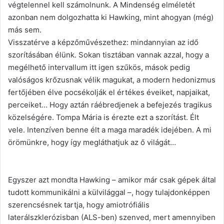
végtelennel kell számolnunk. A Mindenség elméletét
azonban nem dolgozhatta ki Hawking, mint ahogyan (még)
más sem.
Visszatérve a képzőművészethez: mindannyian az idő
szorításában élünk. Sokan tisztában vannak azzal, hogy a
megélhető intervallum itt igen szűkös, mások pedig
valóságos krőzusnak vélik magukat, a modern hedonizmus
fertőjében élve pocsékolják el értékes éveiket, napjaikat,
perceiket… Hogy aztán ráébredjenek a befejezés tragikus
közelségére. Tompa Mária is érezte ezt a szorítást. Élt
vele. Intenzíven benne élt a maga maradék idejében. A mi
örömünkre, hogy így megláthatjuk az ő világát…
Egyszer azt mondta Hawking – amikor már csak gépek által
tudott kommunikálni a külvilággal –, hogy tulajdonképpen
szerencsésnek tartja, hogy amiotrófiális
laterálszklerózisban (ALS-ben) szenved, mert amennyiben