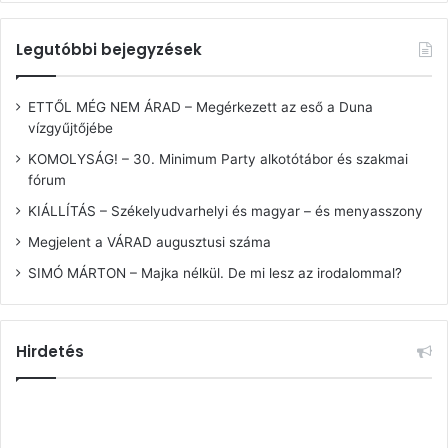
Legutóbbi bejegyzések
ETTŐL MÉG NEM ÁRAD – Megérkezett az eső a Duna
vízgyűjtőjébe
KOMOLYSÁG! – 30. Minimum Party alkotótábor és szakmai
fórum
KIÁLLÍTÁS – Székelyudvarhelyi és magyar – és menyasszony
Megjelent a VÁRAD augusztusi száma
SIMÓ MÁRTON – Majka nélkül. De mi lesz az irodalommal?
Hirdetés