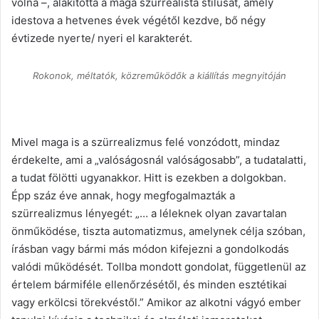
volna –, alakította a maga szürrealista stílusát, amely
idestova a hetvenes évek végétől kezdve, bő négy
évtizede nyerte/ nyeri el karakterét.
Rokonok, méltatók, közreműködők a kiállítás megnyitóján
Mivel maga is a szürrealizmus felé vonzódott, mindaz
érdekelte, ami a „valóságosnál valóságosabb”, a tudatalatti,
a tudat fölötti ugyanakkor. Hitt is ezekben a dolgokban.
Épp száz éve annak, hogy megfogalmazták a
szürrealizmus lényegét: „… a léleknek olyan zavartalan
önműködése, tiszta automatizmus, amelynek célja szóban,
írásban vagy bármi más módon kifejezni a gondolkodás
valódi működését. Tollba mondott gondolat, függetlenül az
értelem bármiféle ellenőrzésétől, és minden esztétikai
vagy erkölcsi törekvéstől.” Amikor az alkotni vágyó ember