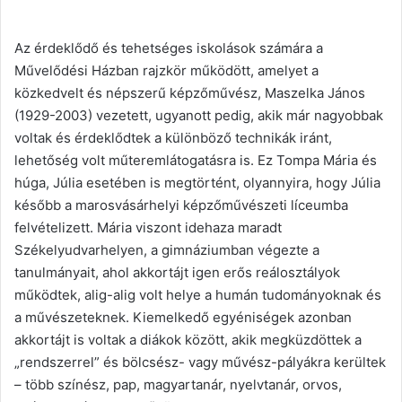
Az érdeklődő és tehetséges iskolások számára a
Művelődési Házban rajzkör működött, amelyet a
közkedvelt és népszerű képzőművész, Maszelka János
(1929-2003) vezetett, ugyanott pedig, akik már nagyobbak
voltak és érdeklődtek a különböző technikák iránt,
lehetőség volt műteremlátogatásra is. Ez Tompa Mária és
húga, Júlia esetében is megtörtént, olyannyira, hogy Júlia
később a marosvásárhelyi képzőművészeti líceumba
felvételizett. Mária viszont idehaza maradt
Székelyudvarhelyen, a gimnáziumban végezte a
tanulmányait, ahol akkortájt igen erős reálosztályok
működtek, alig-alig volt helye a humán tudományoknak és
a művészeteknek. Kiemelkedő egyéniségek azonban
akkortájt is voltak a diákok között, akik megküzdöttek a
„rendszerrel” és bölcsész- vagy művész-pályákra kerültek
– több színész, pap, magyartanár, nyelvtanár, orvos,