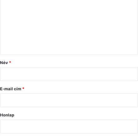
o
z
z
á
s
z
ó
Név
*
l
á
s
E-mail cím
*
*
Honlap