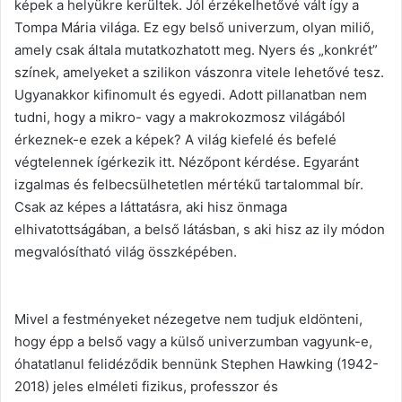
képek a helyükre kerültek. Jól érzékelhetővé vált így a
Tompa Mária világa. Ez egy belső univerzum, olyan miliő,
amely csak általa mutatkozhatott meg. Nyers és „konkrét”
színek, amelyeket a szilikon vászonra vitele lehetővé tesz.
Ugyanakkor kifinomult és egyedi. Adott pillanatban nem
tudni, hogy a mikro- vagy a makrokozmosz világából
érkeznek-e ezek a képek? A világ kiefelé és befelé
végtelennek ígérkezik itt. Nézőpont kérdése. Egyaránt
izgalmas és felbecsülhetetlen mértékű tartalommal bír.
Csak az képes a láttatásra, aki hisz önmaga
elhivatottságában, a belső látásban, s aki hisz az ily módon
megvalósítható világ összképében.
Mivel a festményeket nézegetve nem tudjuk eldönteni,
hogy épp a belső vagy a külső univerzumban vagyunk-e,
óhatatlanul felidéződik bennünk Stephen Hawking (1942-
2018) jeles elméleti fizikus, professzor és