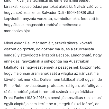
tanulni kívánja a technikai és elméleti ismereteket,
társakat, kapcsolódási pontokat alakít ki. Nyilvánvaló volt,
hogy a szürrealizmus Salvador Dali (1904-1989) által
képviselt irányzata vonzotta, szimbólumokat fedezett fel,
hogy általuk magasabb rendűvé emelhesse a
mondanivalóját.
Mivel ekkor Dali már nem élt, szekértábora, követői
viszont dolgoztak, dolgoznak ma is, és a szürrealista
hangsúly áttevődött Párizsból Bécsbe. Elmondható, hogy
ennek az irányzatnak a súlypontja ma Ausztriában
található, és nagyrészt ennek a pezsgésnek köszönhető,
hogy ma onnan áramlanak szét a világba az irányzat mai
követőinek munkái… Dalival nem találkozhatott ugyan, de
Philip Rubinov Jacobson professzorral igen, aki felfigyelt
rá és lehetőségeket teremtett számára a galériákban.
Ernst Fuchs (1930-2015), a bécsi „fantasztikus realizmus”
egyik alapítója sem került be a „megélt fizikai időbe”, de