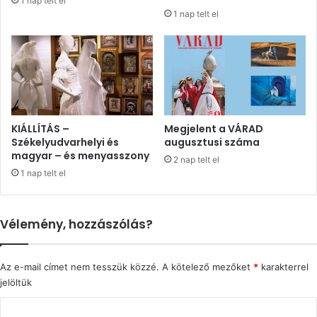
1 nap telt el
1 nap telt el
KIÁLLÍTÁS –
Megjelent a VÁRAD
Székelyudvarhelyi és
augusztusi száma
magyar – és menyasszony
2 nap telt el
1 nap telt el
Vélemény, hozzászólás?
Az e-mail címet nem tesszük közzé.
A kötelező mezőket
*
karakterrel
jelöltük
H