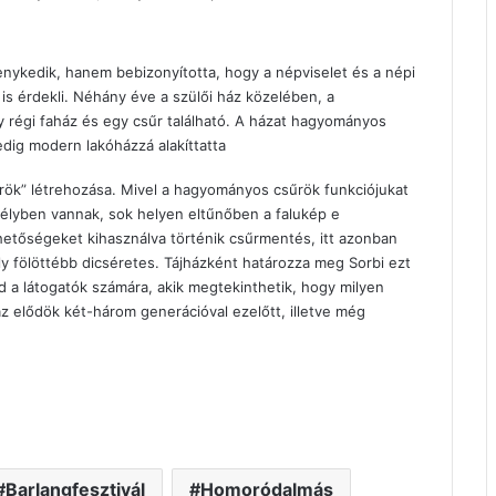
ykedik, hanem bebizonyította, hogy a népviselet és a népi
is érdekli. Néhány éve a szülői ház közelében, a
régi faház és egy csűr található. A házat hagyományos
pedig modern lakóházzá alakíttatta
űrök” létrehozása. Mivel a hagyományos csűrök funkciójukat
zélyben vannak, sok helyen eltűnőben a falukép e
etőségeket kihasználva történik csűrmentés, itt azonban
 fölöttébb dicséretes. Tájházként határozza meg Sorbi ezt
jd a látogatók számára, akik megtekinthetik, hogy milyen
 elődök két-három generációval ezelőtt, illetve még
Barlangfesztivál
Homoródalmás