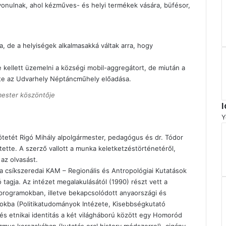
vonulnak, ahol kézműves- és helyi termékek vására, büfésor,
a, de a helyiségek alkalmasakká váltak arra, hogy
 kellett üzemelni a községi mobil-aggregátort, de miután a
tte az Udvarhely Néptáncműhely előadása.
mester köszöntője
Y
ötetét Rigó Mihály alpolgármester, pedagógus és dr. Tódor
rtette. A szerző vallott a munka keletketzéstörténetéről,
 az olvasást.
a csíkszeredai KAM – Regionális és Antropológiai Kutatások
 tagja. Az intézet megalakulásától (1990) részt vett a
programokban, illetve bekapcsolódott anyaországi és
sokba (Politikatudományok Intézete, Kisebbségkutató
si és etnikai identitás a két világháború között egy Homoród