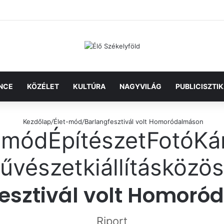
NCE
KÖZÉLET
KULTÚRA
NAGYVILÁG
PUBLICISZTI
Kezdőlap
/
Élet-mód
/
Barlangfesztivál volt Homoródalmáson
-mód
Építészet
Fotó
Ká
űvészet
kiállítás
közös
esztivál volt Homor
Riport