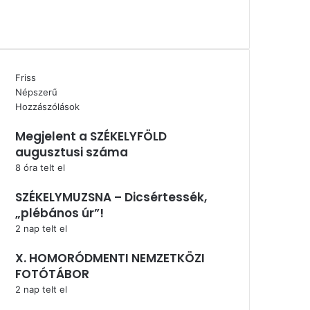
YouTube
Instagram
Friss
Népszerű
Hozzászólások
Megjelent a SZÉKELYFÖLD
augusztusi száma
8 óra telt el
SZÉKELYMUZSNA – Dicsértessék,
„plébános úr”!
2 nap telt el
X. HOMORÓDMENTI NEMZETKÖZI
FOTÓTÁBOR
2 nap telt el