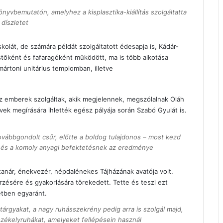
yvbemutatón, amelyhez a kisplasztika-kiállítás szolgáltatta
 díszletet
lát, de számára példát szolgáltatott édesapja is, Kádár-
őként és fafaragóként működött, ma is több alkotása
ártoni unitárius templomban, illetve
z emberek szolgáltak, akik megjelennek, megszólalnak Oláh
vek megírására ihlették egész pályája során Szabó Gyulát is.
ovábbgondolt csűr, előtte a boldog tulajdonos – most kezd
és a komoly anyagi befektetésnek az eredménye
anár, énekvezér, népdalénekes Tájházának avatója volt.
zésére és gyakorlására törekedett. Tette és teszi ezt
etben egyaránt.
árgyakat, a nagy ruhásszekrény pedig arra is szolgál majd,
zékelyruhákat, amelyeket fellépésein használ