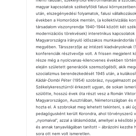
menti faluban, székelyföldi életformaváltás a szocia
magyar kapcsolatok székelyföldi falusi környezetben,
után, elszegényedési folyamatok, falusi vállalkozás
években a Homoródok mentén, (a kollektivizálás korsz
társadalom viszonyrendje 1940-1944 között két széke
modernizációs törekvések) interetnikus kapcsolatok 
Magyarországra irányuló időszakos munkavándorlás h
megyében. Társszerzője az intézeti kiadványoknak (1
konferenciák résztvevője volt. A frissen megjelent kö
része még a nyolcvanas-kilencvenes években történt
elején született generációk szemszögéből, akik megért
szocializmus berendezkedését 1945 után, a kulákosítás
Kádár-Dombi Péter
(1954) szobrász, nyugalmazott 
Székelykeresztúrról érkezett ugyan, de sokan isme
szülötte, hosszú évek óta részt vesz a Román Vikto
Magyarországon, Ausztriában, Németországban és másutt
hozta el. A szobrokat meg lehetett tekinteni, s aki ú
pedagógusként került Korondra, ahol törvényszerű v
„nyomaival”, azzal a látásmóddal, amellyel a később
és annak tanyavilágában tanított – ábrázolni kezdte 
sora ott nem volt ismeretlen.