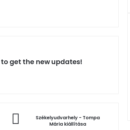
t to get the new updates!
Székelyudvarhely
Székelyudvarhely - Tompa
-
Mária kiállítása
Tompa