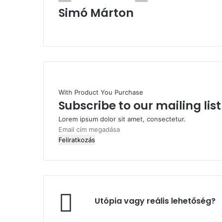
Simó Márton
Facebook
With Product You Purchase
Subscribe to our mailing lis
Lorem ipsum dolor sit amet, consectetur.
Email
cím
megadása
Utópia
Utópia vagy reális lehetőség?
vagy
reális