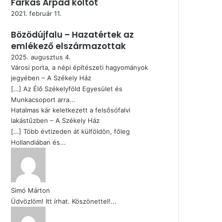
Farkas Árpád költőt
2021. február 11.
Bözödújfalu – Hazatértek az
emlékező elszármazottak
2025. augusztus 4.
Városi porta, a népi építészeti hagyományok
jegyében – A Székely Ház
[…] Az Élő Székelyföld Egyesület és
Munkacsoport arra...
Hatalmas kár keletkezett a felsősófalvi
lakástűzben – A Székely Ház
[…] Több évtizeden át külföldön, főleg
Hollandiában és...
Simó Márton
Üdvözlöm! Itt írhat. Köszönettel!...