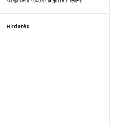
Megjelent a KORUNK augusztusi száma
Hirdetés