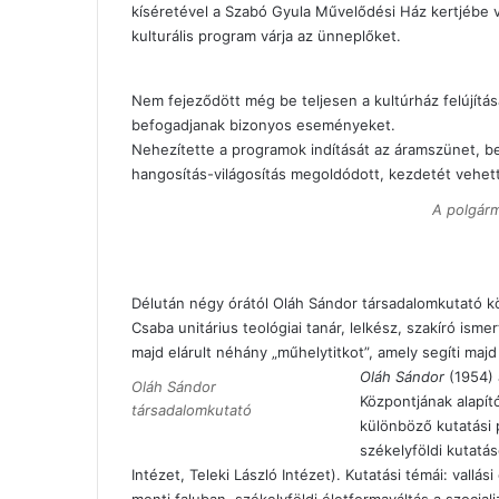
kíséretével a Szabó Gyula Művelődési Ház kertjébe 
kulturális program várja az ünneplőket.
Nem fejeződött még be teljesen a kultúrház felújítás
befogadjanak bizonyos eseményeket.
Nehezítette a programok indítását az áramszünet, be
hangosítás-világosítás megoldódott, kezdetét vehe
A polgár
Délután négy órától Oláh Sándor társadalomkutató k
Csaba unitárius teológiai tanár, lelkész, szakíró isme
majd elárult néhány „műhelytitkot”, amely segíti majd
Oláh Sándor
(1954) 
Oláh Sándor
Központjának alapító
társadalomkutató
különböző kutatási 
székelyföldi kutatá
Intézet, Teleki László Intézet). Kutatási témái: vallá