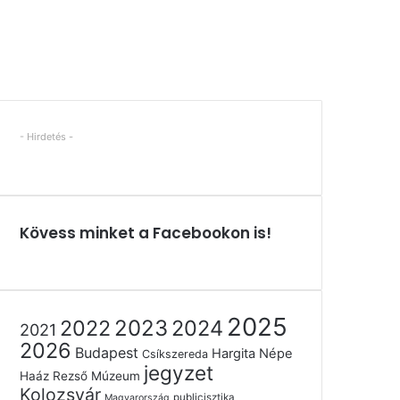
- Hirdetés -
Kövess minket a Facebookon is!
2025
2022
2023
2024
2021
2026
Budapest
Hargita Népe
Csíkszereda
jegyzet
Haáz Rezső Múzeum
Kolozsvár
publicisztika
Magyarország