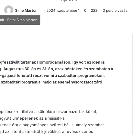
Send
Simó Márton
2024. szeptember 1.
0
222
3 perc olvasás
an
nak - Fotó: Simó Márton
email
fesztivált tartanak Homoródalmáson. Így volt ez idén is:
. Augusztus 30-án és 31-én, azaz pénteken és szombaton a
gátjánál lehetett részt venni a szabadtéri programokon,
k szabadtéri programja, majd az eseménysorozatot záró
epülésekre, illetve a küldöldre elszármazottak közül,
együtt ünnepeljenek az almásiakkal.
izedek óta a hagyományos szüreti bál is, amely szombat
jd az istentiszteletről kijövőkkel, a fúvósok zenés