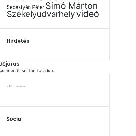
Simó Márton
Sebestyén Péter
videó
Székelyudvarhely
Hirdetés
Időjárás
ou need to set the Location.
- Hirdetés -
Social
Facebook
X