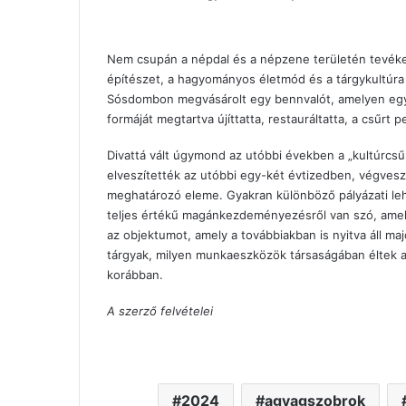
Nem csupán a népdal és a népzene területén tevéken
építészet, a hagyományos életmód és a tárgykultúra 
Sósdombon megvásárolt egy bennvalót, amelyen egy 
formáját megtartva újíttatta, restauráltatta, a csűrt 
Divattá vált úgymond az utóbbi években a „kultúrcs
elveszítették az utóbbi egy-két évtizedben, végves
meghatározó eleme. Gyakran különböző pályázati leh
teljes értékű magánkezdeményezésről van szó, amely
az objektumot, amely a továbbiakban is nyitva áll ma
tárgyak, milyen munkaeszközök társaságában éltek az
korábban.
A szerző felvételei
2024
agyagszobrok