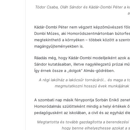
Tódor Csaba, Oláh Sándor és Kádár-Dombi Péter a kön
a
Kádár-Dombi Péter nem végzett képzőművészeti főisko
Dombi Mózes, aki Homoródszentmártonban bútorfest
megtekinthető a környéken – többek között a szentm
magángyűjteményekben is.
Ráadás még, hogy Kádár-Dombi modelljeiként azok a
Sándor kutatásaiban, illetve nagylélegzetű prózai mű
Így érnek össze a „dolgok” Almás-gödrében.
A régi lakóház a lakócsűr tornácáról… és maga a t
megmutatkozni hosszú évek munkájának 
A szombati nap másik fénypontja Sorbán Enikő zenet
Homoródalmás szülötteként mindig a helyi értékek őr
pedagógusként az iskolában, a civil és az egyházi él
Megtartotta és tovább gazdagította a berendezési t
hogy benne elhelyezhesse azokat a s