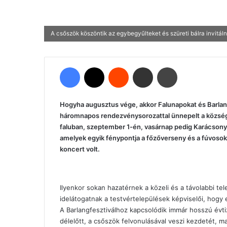
A csőszök köszöntik az egybegyűlteket és szüreti bálra invitál
Facebook
X
Reddit
Megosztás email-ben
Nyomtatás
Hogyha augusztus vége, akkor Falunapokat és Barlang
háromnapos rendezvénysorozattal ünnepelt a község
faluban, szeptember 1-én, vasárnap pedig Karácsony-
amelyek egyik fénypontja a főzőverseny és a fúvoso
koncert volt.
Ilyenkor sokan hazatérnek a közeli és a távolabbi tel
idelátogatnak a testvértelepülések képviselői, hogy 
A Barlangfesztiválhoz kapcsolódik immár hosszú évt
délelőtt, a csőszök felvonulásával veszi kezdetét, ma