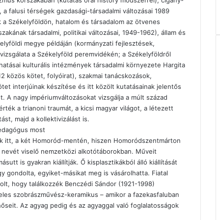
lizmus korszakában (kutatás oral history módszerrel), cigány-
 a falusi térségek gazdasági-társadalmi változásai 1989
ok a Székelyföldön, hatalom és társadalom az ötvenes
akának társadalmi, politikai változásai, 1949-1962), állam és
lyföldi megye példáján (kormányzati fejlesztések,
vizsgálata a Székelyföld peremvidékén; a Székelyföldről
atásai kulturális intézmények társadalmi környezete Hargita
2 közös kötet, folyóirat), szakmai tanácskozások,
tet interjúinak készítése és itt közölt kutatásainak jelentős
. A nagy impériumváltozásokat vizsgálja a múlt század
ék a trianoni traumát, a kicsi magyar világot, a létezett
t, majd a kollektivizálást is.
pedagógus most
rik itt, a két Homoród-mentén, hiszen Homoródszentmárton
r nevét viselő nemzetközi alkotótáborokban. Műveit
 is gyakran kiállítják. Ő kisplasztikákból álló kiállítását
gy gondolta, egyiket-másikat meg is vásárolhatta. Fiatal
olt, hogy találkozzék Benczédi Sándor (1921-1998)
i jeles szobrászművész-keramikus – amikor a fazekasfaluban
hőseit. Az agyag pedig és az agyaggal való foglalatosságok