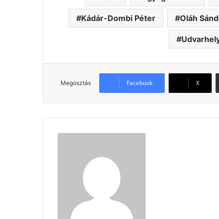
Kádár-Dombi Péter
Oláh Sánd
Udvarhel
Facebook
X
Megosztás