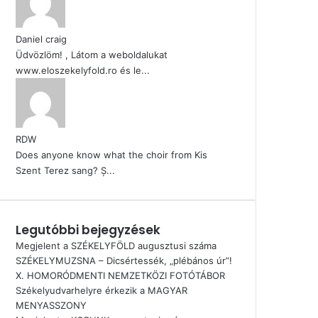
Daniel craig
Üdvözlöm! , Látom a weboldalukat
www.eloszekelyfold.ro és le...
RDW
Does anyone know what the choir from Kis
Szent Terez sang? Ș...
Legutóbbi bejegyzések
Megjelent a SZÉKELYFÖLD augusztusi száma
SZÉKELYMUZSNA – Dicsértessék, „plébános úr”!
X. HOMORÓDMENTI NEMZETKÖZI FOTÓTÁBOR
Székelyudvarhelyre érkezik a MAGYAR
MENYASSZONY