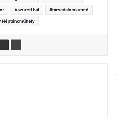
or
szüreti bál
társadalomkutató
y Néptáncműhely
Megosztás email-ben
Nyomtatás