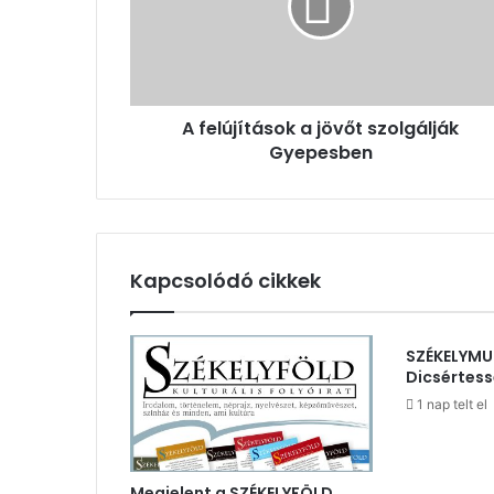
szolgálják
Gyepesben
A felújítások a jövőt szolgálják
Gyepesben
Kapcsolódó cikkek
SZÉKELYMU
Dicsértess
1 nap telt el
Megjelent a SZÉKELYFÖLD