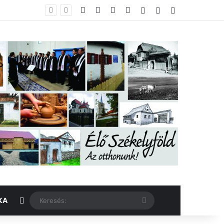
Facebook
X
YouTube
Instagram
Belépés
Véletlen cikk
Oldalsáv
Véletlen cikk
Keresés:
KA