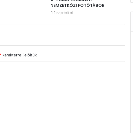
NEMZETKÖZI FOTÓTÁBOR
2 nap telt el
*
karakterrel jelöltük