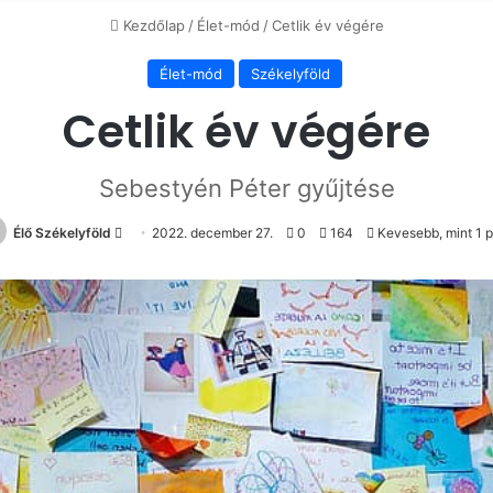
Kezdőlap
/
Élet-mód
/
Cetlik év végére
Élet-mód
Székelyföld
Cetlik év végére
Sebestyén Péter gyűjtése
Send
Élő Székelyföld
2022. december 27.
0
164
Kevesebb, mint 1 
an
email