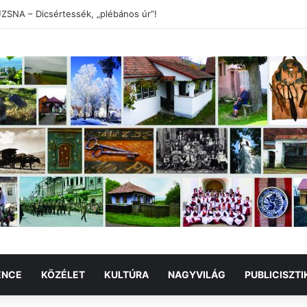
DMENTI NEMZETKÖZI FOTÓTÁBOR
ENCE
KÖZÉLET
KULTÚRA
NAGYVILÁG
PUBLICISZTI