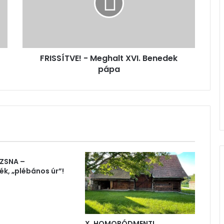
Benedek
pápa
FRISSÍTVE! - Meghalt XVI. Benedek
pápa
ZSNA –
ék, „plébános úr”!
X. HOMORÓDMENTI