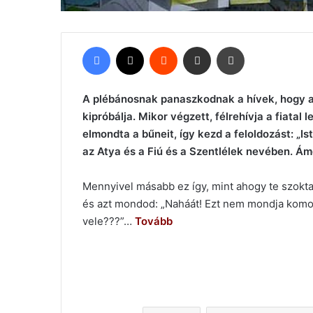
Facebook
X
Reddit
Megosztás email-ben
Nyomtatás
A plébánosnak panaszkodnak a hívek, hogy a 
kipróbálja. Mikor végzett, félrehívja a fiatal 
elmondta a bűneit, így kezd a feloldozást: „I
az Atya és a Fiú és a Szentlélek nevében. Á
Mennyivel másabb ez így, mint ahogy te szokt
és azt mondod: „Naháát! Ezt nem mondja komoly
vele???”…
Tovább