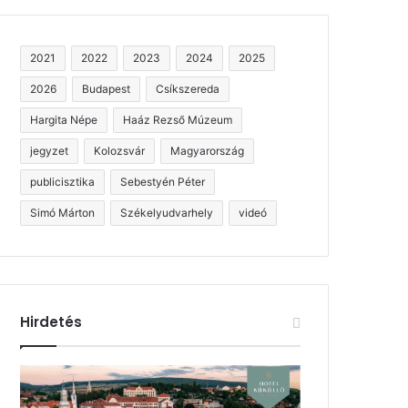
2021
2022
2023
2024
2025
2026
Budapest
Csíkszereda
Hargita Népe
Haáz Rezső Múzeum
jegyzet
Kolozsvár
Magyarország
publicisztika
Sebestyén Péter
Simó Márton
Székelyudvarhely
videó
Hirdetés