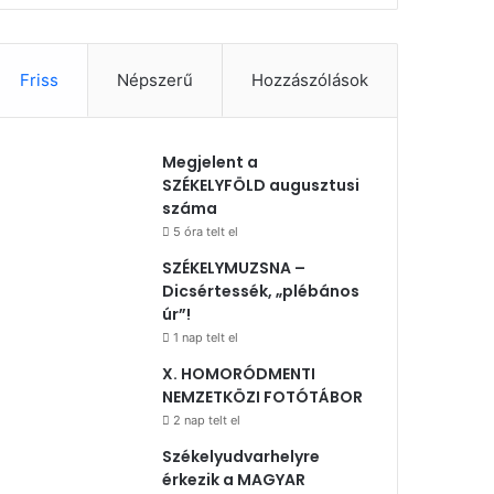
Friss
Népszerű
Hozzászólások
Megjelent a
SZÉKELYFÖLD augusztusi
száma
5 óra telt el
SZÉKELYMUZSNA –
Dicsértessék, „plébános
úr”!
1 nap telt el
X. HOMORÓDMENTI
NEMZETKÖZI FOTÓTÁBOR
2 nap telt el
Székelyudvarhelyre
érkezik a MAGYAR