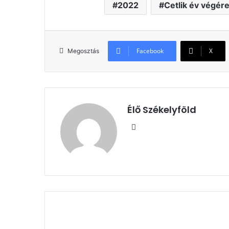
2022
Cetlik év végér
Facebook
X
Megosztás
Élő Székelyföld
Honlap