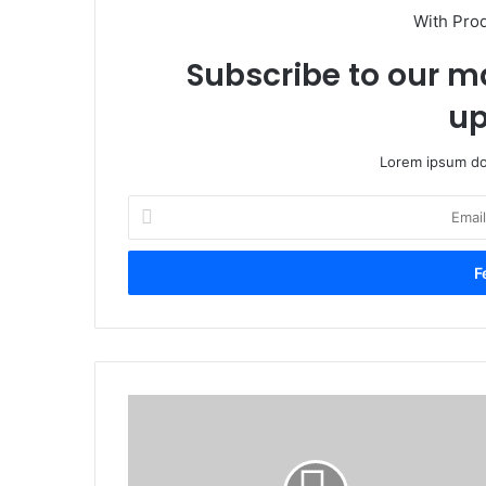
With Pro
Subscribe to our ma
up
Lorem ipsum dol
Email
cím
megadása
A
felújítások
a
jövőt