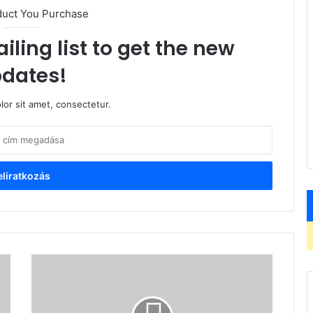
duct You Purchase
iling list to get the new
dates!
or sit amet, consectetur.
FRISSÍTVE!
-
Meghalt
XVI.