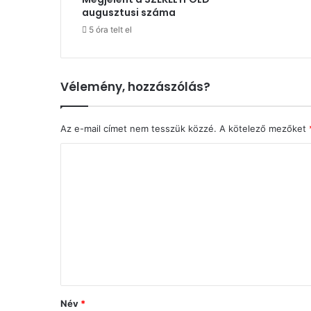
augusztusi száma
5 óra telt el
Vélemény, hozzászólás?
Az e-mail címet nem tesszük közzé.
A kötelező mezőket
H
o
z
z
á
s
z
ó
Név
*