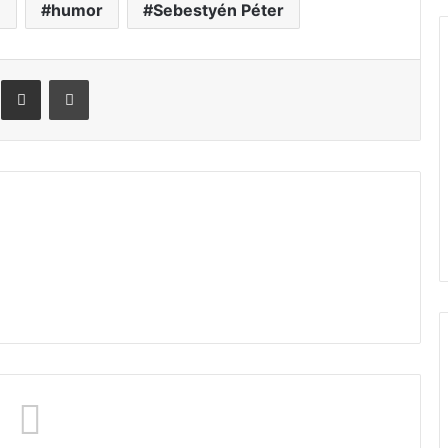
e
humor
Sebestyén Péter
Megosztás email-ben
Nyomtatás