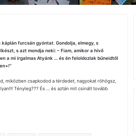
káplán furcsán gyóntat. Gondolja, elmegy, s
lelkészt, s azt mondja neki: – Fiam, amikor a hívő
sten a mi irgalmas Atyánk … és én feloldozlak bűneidtől
men+!”
ad, miközben csapkodod a térdedet, nagyokat röhögsz,
an!!! Tényleg??? És … és aztán mit csinált tovább